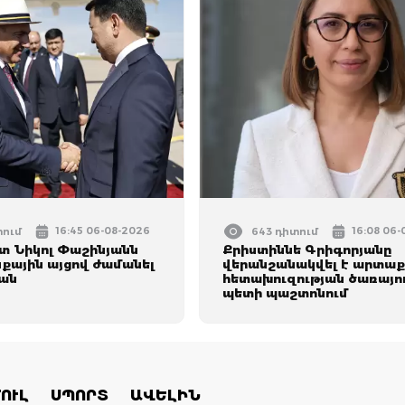
16:45 06-08-2026
16:08 06
տում
643 դիտում
 Նիկոլ Փաշինյանն
Քրիստիննե Գրիգորյանը
ային այցով ժամանել
վերանշանակվել է արտաք
ան
հետախուզության ծառայո
պետի պաշտոնում
ՈՒԼ
ՍՊՈՐՏ
ԱՎԵԼԻՆ