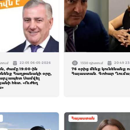
22:05 06-05-2026
20:49 23
իտում
1330 դիտում
ին, ժամը 19:00-ին
76 օրից մենք կունենանք ո
ոնենք Հաղթանակի օրը,
Հայաստան․ Գոհար Ղումա
արչապետ Սամվել
անի հետ. «Ուժեղ
ն»
Հայաստան