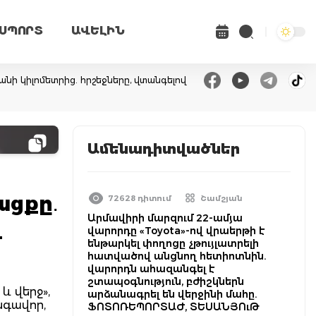
ՍՊՈՐՏ
ԱՎԵԼԻՆ
անի կիլոմետրից. հրշեջները, վտանգելով
Ամենադիտվածներ
ացքը․
72628 դիտում
Շամշյան
Արմավիրի մարզում 22-ամյա
լ
վարորդը «Toyota»-ով վրաերթի է
ենթարկել փողոցը չթույլատրելի
հատվածով անցնող հետիոտնին.
վարորդն ահազանգել է
շտապօգնություն, բժիշկներն
և վերջ»,
արձանագրել են վերջինի մահը.
սգավոր,
ՖՈՏՈՌԵՊՈՐՏԱԺ, ՏԵՍԱՆՅՈւԹ