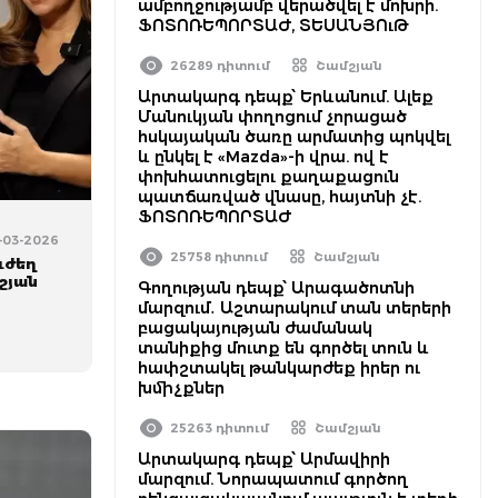
ամբողջությամբ վերածվել է մոխրի.
ՖՈՏՈՌԵՊՈՐՏԱԺ, ՏԵՍԱՆՅՈւԹ
26289 դիտում
Շամշյան
Արտակարգ դեպք՝ Երևանում. Ալեք
Մանուկյան փողոցում չորացած
հսկայական ծառը արմատից պոկվել
և ընկել է «Mazda»-ի վրա. ով է
փոխհատուցելու քաղաքացուն
պատճառված վնասը, հայտնի չէ.
ՖՈՏՈՌԵՊՈՐՏԱԺ
-03-2026
25758 դիտում
Շամշյան
ւժեղ
շյան
Գողության դեպք՝ Արագածոտնի
մարզում․ Աշտարակում տան տերերի
բացակայության ժամանակ
տանիքից մուտք են գործել տուն և
հափշտակել թանկարժեք իրեր ու
խմիչքներ
25263 դիտում
Շամշյան
Արտակարգ դեպք՝ Արմավիրի
մարզում. Նորապատում գործող