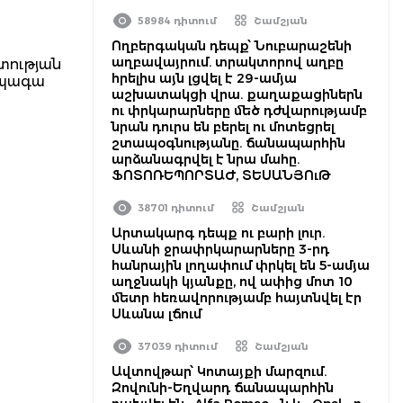
58984 դիտում
Շամշյան
Ողբերգական դեպք՝ Նուբարաշենի
աղբավայրում. տրակտորով աղբը
ատության
հրելիս այն լցվել է 29-ամյա
ապագա
աշխատակցի վրա. քաղաքացիներն
ու փրկարարները մեծ դժվարությամբ
նրան դուրս են բերել ու մոտեցրել
շտապօգնությանը. ճանապարհին
արձանագրվել է նրա մահը.
ՖՈՏՈՌԵՊՈՐՏԱԺ, ՏԵՍԱՆՅՈւԹ
38701 դիտում
Շամշյան
Արտակարգ դեպք ու բարի լուր.
Սևանի ջրափրկարարները 3-րդ
հանրային լողափում փրկել են 5-ամյա
աղջնակի կյանքը, ով ափից մոտ 10
մետր հեռավորությամբ հայտնվել էր
Սևանա լճում
37039 դիտում
Շամշյան
Ավտովթար՝ Կոտայքի մարզում.
Զովունի-Եղվարդ ճանապարհին