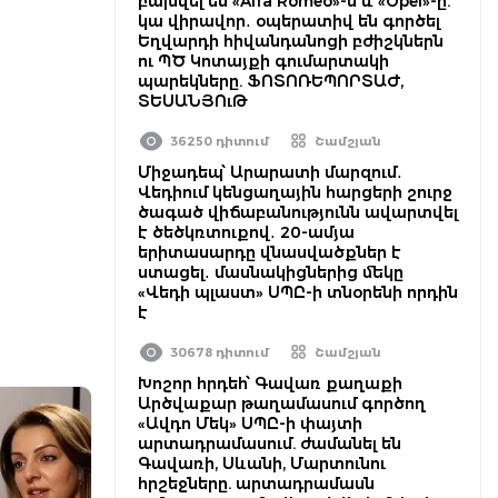
բախվել են «Alfa Romeo»-ն և «Opel»-ը.
կա վիրավոր․ օպերատիվ են գործել
Եղվարդի հիվանդանոցի բժիշկներն
ու ՊԾ Կոտայքի գումարտակի
պարեկները. ՖՈՏՈՌԵՊՈՐՏԱԺ,
ՏԵՍԱՆՅՈւԹ
36250 դիտում
Շամշյան
Միջադեպ՝ Արարատի մարզում․
Վեդիում կենցաղային հարցերի շուրջ
ծագած վիճաբանությունն ավարտվել
է ծեծկռտուքով․ 20-ամյա
երիտասարդը վնասվածքներ է
ստացել․ մասնակիցներից մեկը
«Վեդի պլաստ» ՍՊԸ-ի տնօրենի որդին
է
30678 դիտում
Շամշյան
Խոշոր հրդեհ՝ Գավառ քաղաքի
Արծվաքար թաղամասում գործող
«Ավդո Մեկ» ՍՊԸ-ի փայտի
արտադրամասում. ժամանել են
Գավառի, Սևանի, Մարտունու
հրշեջները. արտադրամասն