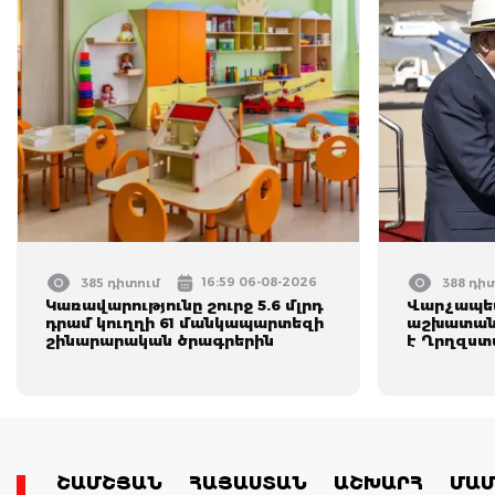
16:59 06-08-2026
385 դիտում
388 դի
Կառավարությունը շուրջ 5.6 մլրդ
Վարչապետ
դրամ կուղղի 61 մանկապարտեզի
աշխատանք
շինարարական ծրագրերին
է Ղրղզստ
ՇԱՄՇՅԱՆ
ՀԱՅԱՍՏԱՆ
ԱՇԽԱՐՀ
ՄԱՄ