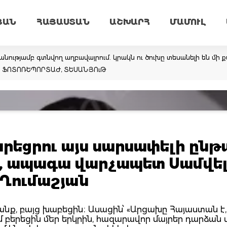
ՅԱՆ
ՀԱՅԱՍՏԱՆ
ԱՇԽԱՐՀ
ՄԱՄՈՒԼ
նությամբ գտնվող աղբավայրում. կրակն ու ծուխը տեսանելի են մի ք
եմ. ՖՈՏՈՌԵՊՈՐՏԱԺ, ՏԵՍԱՆՅՈւԹ
արեցրու այս սարսափելի ընթ
ն, ապագա վարչապետ Սամվե
Ղումաշյան
, բայց խաբեցին։ Ասացին՝ «Արցախը Հայաստան է, 
 բերեցին մեր երկրին, հազարավոր մայրեր դարձան 