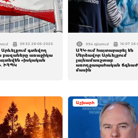
09:52 28-06-2026
16:07 26
տում
994 դիտում
 Արևելքում գտնվող
ԱՀԿ-ում հայտարարել են
ն բազաները առաջիկա
Մերձավոր Արևելքում
հայտնվեն «իսկական
լայնամասշտաբ
»․ ԻՀՊԿ
առողջապահական ճգնաժ
մասին
Աշխարհ