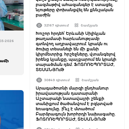
բազմաթիվ ահազանգեր է ստացել.
նյութերը փոխանցվել են քննչական
բաժին
32167 դիտում
Շամշյան
Խոշոր հրդեհ՝ Երևանի Սիլիկյան
թաղամասի հարևանությամբ
-03-2026
գտնվող աղբավայրում. կրակն ու
ծուխը տեսանելի են մի քանի
կիլոմետրից. հրշեջները, վտանգելով
իրենց կյանքը, պայքարում են կրակի
ամի
տարածման դեմ. ՖՈՏՈՌԵՊՈՐՏԱԺ,
ՏԵՍԱՆՅՈւԹ
30849 դիտում
Շամշյան
Արագածոտնի մարզի ընդհանուր
իրավասության դատարանի
Աշտարակի նստավայրի շենքի
տանիքում ծածանվում է բզկտված
եռագույնը․ ի՞նչ է մտածում
Բարձրագույն խորհրդի նախագահը.
ՖՈՏՈՌԵՊՈՐՏԱԺ, ՏԵՍԱՆՅՈւԹ