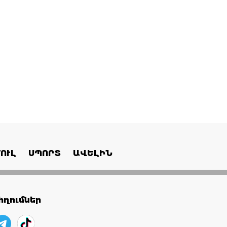
ՈՒԼ
ՍՊՈՐՏ
ԱՎԵԼԻՆ
ղումներ