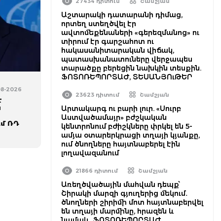
27434 դիտում
Շամշյան
Աշտարակի դատարանի դիմաց,
որտեղ ստեղծվել էր
ավտոմեքենաների «գերեզմանոց» ու
տիրում էր գարշահոտ ու
հակասանիտարական վիճակ,
պատասխանատուները վերջապես
տարածքը բերեցին նախկին տեսքին.
ՖՈՏՈՌԵՊՈՐՏԱԺ, ՏԵՍԱՆՅՈւԹԵՐ
08-2026
23623 դիտում
Շամշյան
է
ն
Արտակարգ ու բարի լուր. «Սուրբ
Աստվածամայր» բժշկական
ւմ ՌԴ
կենտրոնում բժիշկները փրկել են 5-
ամյա օտարերկրացի տղայի կյանքը,
ում ծնողները հայտնաբերել էին
լողավազանում
21866 դիտում
Շամշյան
Առեղծվածային մահվան դեպք՝
Շիրակի մարզի գյուղերից մեկում․
ծնողների շիրիմի մոտ հայտնաբերվել
են տղայի մարմինը, հրազեն և
նամակ․ ՖՈՏՈՌԵՊՈՐՏԱԺ