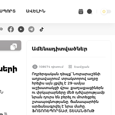
ՍՊՈՐՏ
ԱՎԵԼԻՆ
ւԹ
Ամենադիտվածներ
ների
108674 դիտում
Շամշյան
Ողբերգական դեպք՝ Նուբարաշենի
աղբավայրում. տրակտորով աղբը
հրելիս այն լցվել է 29-ամյա
աշխատակցի վրա. քաղաքացիներն
ՄՆ
ու փրկարարները մեծ դժվարությամբ
նրան դուրս են բերել ու մոտեցրել
շտապօգնությանը. ճանապարհին
արձանագրվել է նրա մահը.
ՖՈՏՈՌԵՊՈՐՏԱԺ, ՏԵՍԱՆՅՈւԹ
 1):