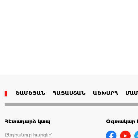
ՇԱՄՇՅԱՆ
ՀԱՅԱՍՏԱՆ
ԱՇԽԱՐՀ
ՄԱՄ
Հետադարձ կապ
Օգտակար հ
Ընդհանուր հարցեր՝