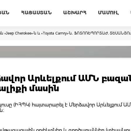
ՅԱՆ
ՀԱՅԱՍՏԱՆ
ԱՇԽԱՐՀ
ՄԱՄՈՒԼ
ն «Jeep Cherokee»-ն և «Toyota Camry»-ն․ ՖՈՏՈՌԵՊՈՐՏԱԺ, ՏԵՍԱՆՅՈ
ձավոր Արևելքում ԱՄՆ բազա
 ալիքի մասին
սը (ԻՀՊԿ) հայտարարել է Մերձավոր Արևելքում Ա
ն։
վթագազային օբյեկտներ և գործարաններ (տեսանյութ