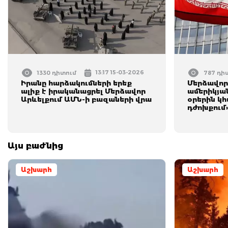
13:17 15-03-2026
1330 դիտում
787 դի
Իրանը հարձակումների երեք
Մերձավոր
ալիք է իրականացրել Մերձավոր
ամերիկյա
Արևելքում ԱՄՆ-ի բազաների վրա
օրերին կ
դժnխքում
Այս բաժնից
Աշխարհ
Աշխարհ