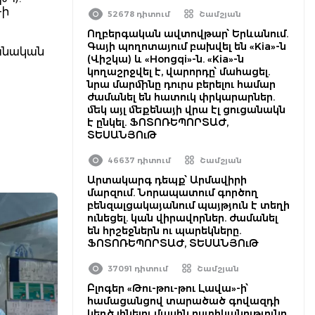
-ի
52678 դիտում
Շամշյան
Ողբերգական ավտովթար՝ Երևանում.
Գայի պողոտայում բախվել են «Kia»-ն
րանական
(Վիշկա) և «Hongqi»-ն. «Kia»-ն
կողաշրջվել է, վարորդը՝ մահացել.
նրա մարմինը դուրս բերելու համար
ժամանել են հատուկ փրկարարներ.
մեկ այլ մեքենայի վրա էլ ցուցանակն
է ընկել. ՖՈՏՈՌԵՊՈՐՏԱԺ,
ՏԵՍԱՆՅՈւԹ
46637 դիտում
Շամշյան
Արտակարգ դեպք՝ Արմավիրի
մարզում. Նորապատում գործող
բենզալցակայանում պայթյուն է տեղի
ունեցել. կան վիրավորներ. ժամանել
են հրշեջներն ու պարեկները.
ՖՈՏՈՌԵՊՈՐՏԱԺ, ՏԵՍԱՆՅՈւԹ
37091 դիտում
Շամշյան
Բլոգեր «Թու-թու-թու Լավա»-ի՝
համացանցով տարածած գովազդի
կեղծ լինելու մասին ոստիկանությունը