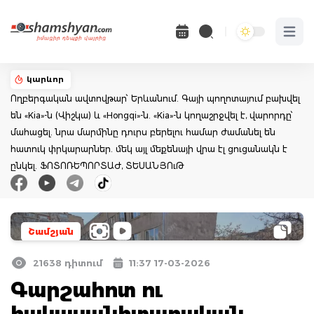
Open 
կարևոր
Ողբերգական ավտովթար՝ Երևանում. Գայի պողոտայում բախվել
են «Kia»-ն (Վիշկա) և «Hongqi»-ն. «Kia»-ն կողաշրջվել է, վարորդը՝
մահացել. նրա մարմինը դուրս բերելու համար ժամանել են
հատուկ փրկարարներ. մեկ այլ մեքենայի վրա էլ ցուցանակն է
ընկել. ՖՈՏՈՌԵՊՈՐՏԱԺ, ՏԵՍԱՆՅՈւԹ
Շամշյան
21638 դիտում
11:37 17-03-2026
Գարշահոտ ու
հակասանիտարական