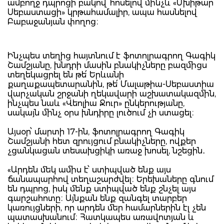
ամբողջ դպրոցի բակով՝ հոսելով մինչև «Մխիթար
Սեբաստացի» կրթահամալիր, ապա հասնելով
Բաբաջանյան փողոց։
Ինչպես տեղից հայտնում է ֆոտոլրագրող Գագիկ
Շամշյանը, խնդրի մասին բնակիչները բազմիցս
տեղեկացրել են թե՛ Երևանի
քաղաքապետարանին, թե՛ Մալաթիա-Սեբաստիա
վարչական շրջանի ղեկավարի աշխատակազմին,
ինչպես նաև «Վեոլիա Ջուր» ընկերությանը,
սակայն մինչ օրս խնդիրը լուծում չի ստացել։
Այսօր՝ մարտի 17-ին, ֆոտոլրագրող Գագիկ
Շամշյանի հետ զրույցում բնակիչները, ովքեր
չցանկացան տեսախցիկի առաջ խոսել, նշեցին․
«Արդեն մեկ ամիս է՝ ստիպված ենք այս
ճանապարհով տեղաշարժվել։ Երեխաները գնում
են դպրոց, իսկ մենք ստիպված ենք շնչել այս
գարշահոտը։ Այնքան ենք զանգել տարբեր
կառույցների, որ արդեն մեր համարներին էլ չեն
պատասխանում։ Հատկապես առավոտյան և