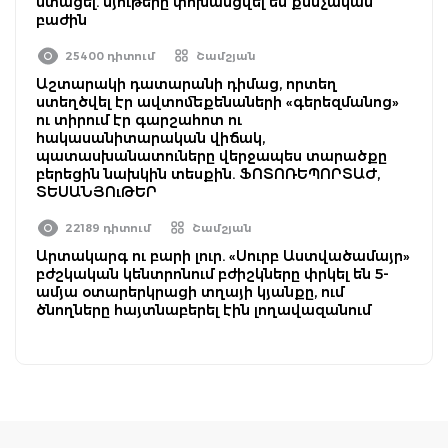
ստացել. նյութերը փոխանցվել են քննչական
բաժին
25400 դիտում
Շամշյան
Աշտարակի դատարանի դիմաց, որտեղ
ստեղծվել էր ավտոմեքենաների «գերեզմանոց»
ու տիրում էր գարշահոտ ու
հակասանիտարական վիճակ,
պատասխանատուները վերջապես տարածքը
բերեցին նախկին տեսքին. ՖՈՏՈՌԵՊՈՐՏԱԺ,
ՏԵՍԱՆՅՈւԹԵՐ
22189 դիտում
Շամշյան
Արտակարգ ու բարի լուր. «Սուրբ Աստվածամայր»
բժշկական կենտրոնում բժիշկները փրկել են 5-
ամյա օտարերկրացի տղայի կյանքը, ում
ծնողները հայտնաբերել էին լողավազանում