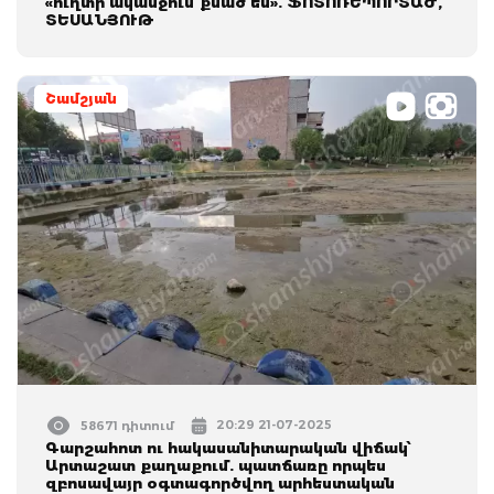
«ուղտի ականջում քնած են». ՖՈՏՈՌԵՊՈՐՏԱԺ,
ՏԵՍԱՆՅՈՒԹ
Շամշյան
20:29 21-07-2025
58671 դիտում
Գարշահոտ ու հակասանիտարական վիճակ՝
Արտաշատ քաղաքում. պատճառը որպես
զբոսավայր օգտագործվող արհեստական