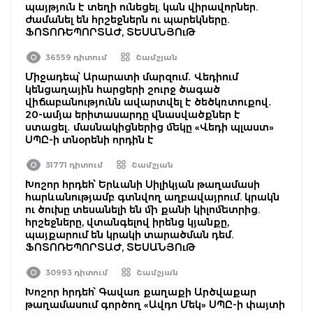
պայթյուն է տեղի ունեցել. կան վիրավորներ.
ժամանել են հրշեջներն ու պարեկները.
ՖՈՏՈՌԵՊՈՐՏԱԺ, ՏԵՍԱՆՅՈւԹ
36559 դիտում
Շամշյան
Միջադեպ՝ Արարատի մարզում․ Վեդիում
կենցաղային հարցերի շուրջ ծագած
վիճաբանությունն ավարտվել է ծեծկռտուքով․
20-ամյա երիտասարդը վնասվածքներ է
ստացել․ մասնակիցներից մեկը «Վեդի պլաստ»
ՍՊԸ-ի տնօրենի որդին է
31771 դիտում
Շամշյան
Խոշոր հրդեհ՝ Երևանի Սիլիկյան թաղամասի
հարևանությամբ գտնվող աղբավայրում. կրակն
ու ծուխը տեսանելի են մի քանի կիլոմետրից.
հրշեջները, վտանգելով իրենց կյանքը,
պայքարում են կրակի տարածման դեմ.
ՖՈՏՈՌԵՊՈՐՏԱԺ, ՏԵՍԱՆՅՈւԹ
30993 դիտում
Շամշյան
Խոշոր հրդեհ՝ Գավառ քաղաքի Արծվաքար
թաղամասում գործող «Ավդո Մեկ» ՍՊԸ-ի փայտի