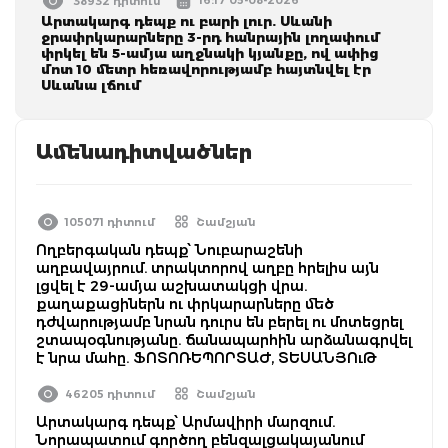
38932 դիտում
Արտակարգ դեպք ու բարի լուր. Սևանի
ջրափրկարարները 3-րդ հանրային լողափում
փրկել են 5-ամյա աղջնակի կյանքը, ով ափից
մոտ 10 մետր հեռավորությամբ հայտնվել էր
Սևանա լճում
Ամենադիտվածներ
105071 դիտում
Շամշյան
Ողբերգական դեպք՝ Նուբարաշենի
աղբավայրում. տրակտորով աղբը հրելիս այն
լցվել է 29-ամյա աշխատակցի վրա.
քաղաքացիներն ու փրկարարները մեծ
դժվարությամբ նրան դուրս են բերել ու մոտեցրել
շտապօգնությանը. ճանապարհին արձանագրվել
է նրա մահը. ՖՈՏՈՌԵՊՈՐՏԱԺ, ՏԵՍԱՆՅՈւԹ
46205 դիտում
Շամշյան
Արտակարգ դեպք՝ Արմավիրի մարզում.
Նորապատում գործող բենզալցակայանում