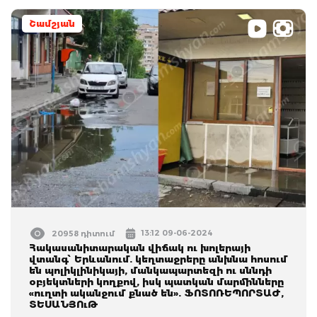
Շամշյան
13:12 09-06-2024
20958 դիտում
Հակասանիտարական վիճակ ու խոլերայի
վտանգ՝ Երևանում. կեղտաջրերը անխնա հոսում
են պոլիկլինիկայի, մանկապարտեզի ու սննդի
օբյեկտների կողքով, իսկ պատկան մարմինները
«ուղտի ականջում քնած են». ՖՈՏՈՌԵՊՈՐՏԱԺ,
ՏԵՍԱՆՅՈւԹ