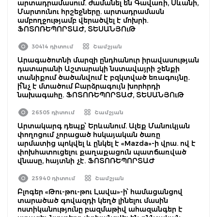
արտադրամասում. ժամանել են Գավառի, Սևանի,
Մարտունու հրշեջները. արտադրամասն
ամբողջությամբ վերածվել է մոխրի.
ՖՈՏՈՌԵՊՈՐՏԱԺ, ՏԵՍԱՆՅՈւԹ
30414 դիտում
Շամշյան
Արագածոտնի մարզի ընդհանուր իրավասության
դատարանի Աշտարակի նստավայրի շենքի
տանիքում ծածանվում է բզկտված եռագույնը․
ի՞նչ է մտածում Բարձրագույն խորհրդի
նախագահը. ՖՈՏՈՌԵՊՈՐՏԱԺ, ՏԵՍԱՆՅՈւԹ
26505 դիտում
Շամշյան
Արտակարգ դեպք՝ Երևանում. Ալեք Մանուկյան
փողոցում չորացած հսկայական ծառը
արմատից պոկվել և ընկել է «Mazda»-ի վրա. ով է
փոխհատուցելու քաղաքացուն պատճառված
վնասը, հայտնի չէ. ՖՈՏՈՌԵՊՈՐՏԱԺ
25940 դիտում
Շամշյան
Բլոգեր «Թու-թու-թու Լավա»-ի՝ համացանցով
տարածած գովազդի կեղծ լինելու մասին
ոստիկանությունը բազմաթիվ ահազանգեր է