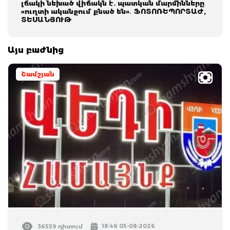
լճակի նեխած վիճակն է. պատկան մարմինները
«ուղտի ականջում քնած են»․ ՖՈՏՈՌԵՊՈՐՏԱԺ,
ՏԵՍԱՆՅՈՒԹ
Այս բաժնից
Շամշյան
18:46 05-08-2026
36559 դիտում