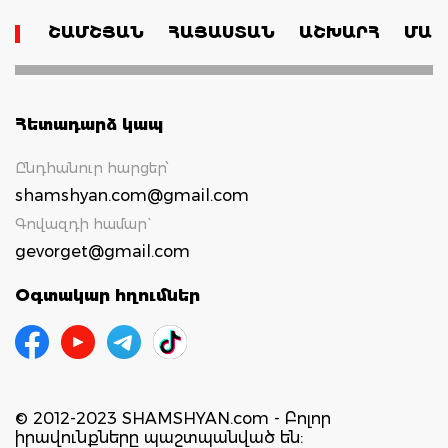
ՇԱՄՇՅԱՆ
ՀԱՅԱՍՏԱՆ
ԱՇԽԱՐՀ
ՄԱՄ
Հետադարձ կապ
Ընդհանուր հարցեր՝
shamshyan.com@gmail.com
Գովազդի համար`
gevorget@gmail.com
Օգտակար հղումներ
© 2012-2023 SHAMSHYAN.com - Բոլոր
իրավունքները պաշտպանված են: