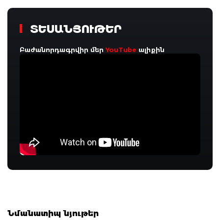
ՏԵՍԱՆՅՈՒԹԵՐ
Բաժանորդագրվիր մեր
YouTube
ալիքին
Նմանատիպ նյութեր