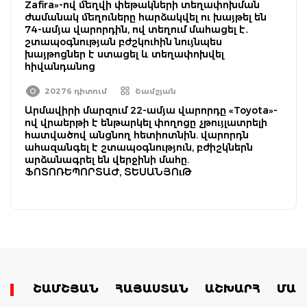
Zafira»-ով մեղվի փեթակների տեղափոխման
ժամանակ մեղուները հարձակվել ու խայթել են
74-ամյա վարորդին, ով տեղում մահացել է․
շտապօգնության բժշկուհին նույնպես
խայթոցներ է ստացել և տեղափոխվել
հիվանդանոց
20276 դիտում
Շամշյան
Արմավիրի մարզում 22-ամյա վարորդը «Toyota»-
ով վրաերթի է ենթարկել փողոցը չթույլատրելի
հատվածով անցնող հետիոտնին. վարորդն
ահազանգել է շտապօգնություն, բժիշկներն
արձանագրել են վերջինի մահը.
ՖՈՏՈՌԵՊՈՐՏԱԺ, ՏԵՍԱՆՅՈւԹ
ՇԱՄՇՅԱՆ
ՀԱՅԱՍՏԱՆ
ԱՇԽԱՐՀ
ՄԱՄ