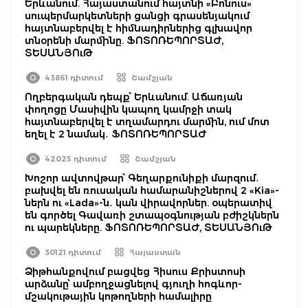
Երևանում. Հայաստանում հայտնի «Բոնուս»
սուպերմարկետների ցանցի գրասենյակում
հայտնաբերվել է հիմնադիրներից գլխավոր
տնօրենի մարմինը. ՖՈՏՈՌԵՊՈՐՏԱԺ,
ՏԵՍԱՆՅՈւԹ
43861 դիտում
Շամշյան
Ողբերգական դեպք՝ Երևանում. Աճառյան
փողոցը Մասիվին կապող կամրջի տակ
հայտնաբերվել է տղամարդու մարմին, ում մոտ
եղել է 2 նամակ․ ՖՈՏՈՌԵՊՈՐՏԱԺ
42025 դիտում
Շամշյան
Խոշոր ավտովթար՝ Գեղարքունիքի մարզում․
բախվել են ռուսական համարանիշներով 2 «Kia»-
ներն ու «Lada»-ն․ կան վիրավորներ. օպերատիվ
են գործել Գավառի շտապօգնության բժիշկներն
ու պարեկները. ՖՈՏՈՌԵՊՈՐՏԱԺ, ՏԵՍԱՆՅՈւԹ
30121 դիտում
Հայաստան
Ձիթհանքովում բացվեց Հիսուս Քրիստոսի
արձանը՝ ամբողջացնելով գյուղի հոգևոր-
մշակութային կոթողների համալիրը