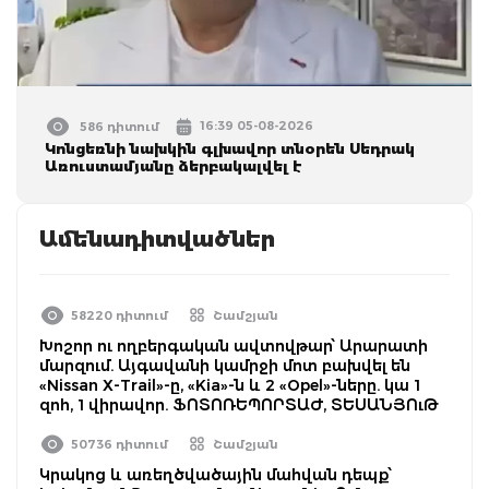
16:39 05-08-2026
586 դիտում
Կոնցեռնի նախկին գլխավոր տնօրեն Սեդրակ
Առուստամյանը ձերբակալվել է
Ամենադիտվածներ
58220 դիտում
Շամշյան
Խոշոր ու ողբերգական ավտովթար՝ Արարատի
մարզում. Այգավանի կամրջի մոտ բախվել են
«Nissan X-Trail»-ը, «Kia»-ն և 2 «Opel»-ները. կա 1
զոհ, 1 վիրավոր. ՖՈՏՈՌԵՊՈՐՏԱԺ, ՏԵՍԱՆՅՈւԹ
50736 դիտում
Շամշյան
Կրակոց և առեղծվածային մահվան դեպք՝