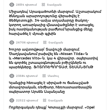
28314 դիտում
Շամշյան
Միջադեպ՝ Արագածոտնի մարզում․ Աշտարակում
ծննդյան արարողությունը վերածվել է
ծեծկռտուքի․ 34-ամյա տղամարդը ծակող-
կտրող առարկայից վնասվածքներ է ստացել,
իսկ ոստիկանության բաժնում նրանցից մեկը
հարվածել է մյուսի գլխին
26706 դիտում
Շամշյան
Խոշոր ավտովթար՝ Տավուշի մարզում․
Ծաղկավանում բախվել են «Nissan Tiida»-ն
և «Mercedes Vito»-ն․ կա 4 վիրավոր․ օպերատիվ
են գործել շտապօգնության բժիշկներն ու
պարեկները․ ՖՈՏՈՌԵՊՈՐՏԱԺ, ՏԵՍԱՆՅՈւԹ
23584 դիտում
Մամուլ
Կյանքից հեռացել է սիրված ու ճանաչված
մտավորական, ռեժիսոր, հեռուստատեսային
օպերատոր Արսեն Ասլանյանը
22522 դիտում
Շամշյան
Ողբերգական դեպք՝ Կոտայքի մարզում․ «Opel