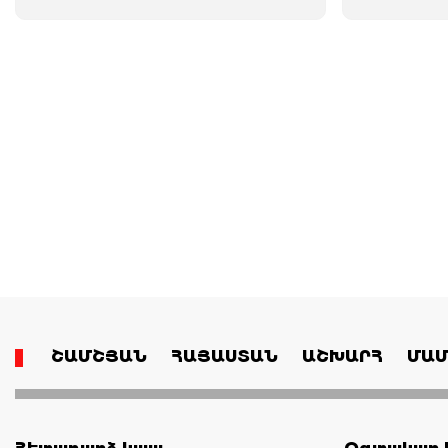
ՇԱՄՇՅԱՆ
ՀԱՅԱՍՏԱՆ
ԱՇԽԱՐՀ
ՄԱՄ