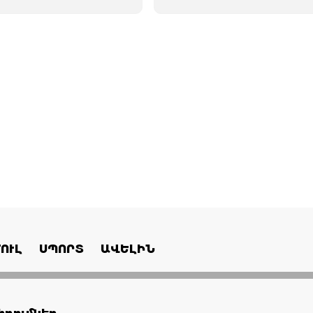
ՈՒԼ
ՍՊՈՐՏ
ԱՎԵԼԻՆ