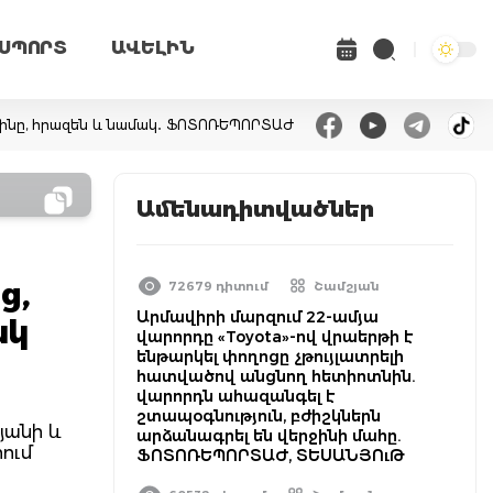
ՍՊՈՐՏ
ԱՎԵԼԻՆ
րմինը, հրազեն և նամակ․ ՖՈՏՈՌԵՊՈՐՏԱԺ
Ամենադիտվածներ
ց,
72679 դիտում
Շամշյան
Արմավիրի մարզում 22-ամյա
ակ
վարորդը «Toyota»-ով վրաերթի է
ենթարկել փողոցը չթույլատրելի
հատվածով անցնող հետիոտնին.
վարորդն ահազանգել է
շտապօգնություն, բժիշկներն
յանի և
արձանագրել են վերջինի մահը.
հում
ՖՈՏՈՌԵՊՈՐՏԱԺ, ՏԵՍԱՆՅՈւԹ