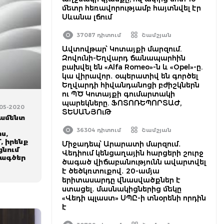
մետր հեռավորությամբ հայտնվել էր
Սևանա լճում
37087 դիտում
Շամշյան
Ավտովթար՝ Կոտայքի մարզում.
Զովունի-Եղվարդ ճանապարհին
բախվել են «Alfa Romeo»-ն և «Opel»-ը.
կա վիրավոր․ օպերատիվ են գործել
Եղվարդի հիվանդանոցի բժիշկներն
ու ՊԾ Կոտայքի գումարտակի
պարեկները. ՖՈՏՈՌԵՊՈՐՏԱԺ,
-05-2020
ՏԵՍԱՆՅՈւԹ
լամենտ
36304 դիտում
Շամշյան
ս,
, իրենք
Միջադեպ՝ Արարատի մարզում․
ցնում
Վեդիում կենցաղային հարցերի շուրջ
խագծեր
ծագած վիճաբանությունն ավարտվել
է ծեծկռտուքով․ 20-ամյա
երիտասարդը վնասվածքներ է
ստացել․ մասնակիցներից մեկը
«Վեդի պլաստ» ՍՊԸ-ի տնօրենի որդին
է