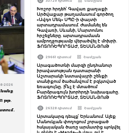
30729 դիտում
Շամշյան
Խոշոր հրդեհ՝ Գավառ քաղաքի
Արծվաքար թաղամասում գործող
«Ավդո Մեկ» ՍՊԸ-ի փայտի
արտադրամասում. ժամանել են
Գավառի, Սևանի, Մարտունու
հրշեջները. արտադրամասն
ամբողջությամբ վերածվել է մոխրի.
ՖՈՏՈՌԵՊՈՐՏԱԺ, ՏԵՍԱՆՅՈւԹ
29661 դիտում
Շամշյան
Արագածոտնի մարզի ընդհանուր
իրավասության դատարանի
Աշտարակի նստավայրի շենքի
տանիքում ծածանվում է բզկտված
08-2026
եռագույնը․ ի՞նչ է մտածում
ռնանք
Բարձրագույն խորհրդի նախագահը.
ՖՈՏՈՌԵՊՈՐՏԱԺ, ՏԵՍԱՆՅՈւԹ
1 թթ․
26328 դիտում
Շամշյան
ստում.
Արտակարգ դեպք՝ Երևանում. Ալեք
Մանուկյան փողոցում չորացած
հսկայական ծառը արմատից պոկվել
և ընկել է «Mazda»-ի վրա. ով է