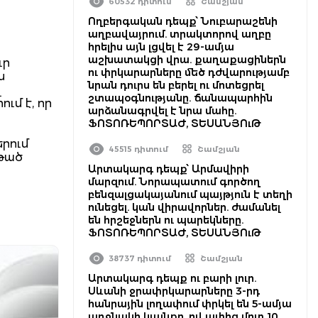
60532 դիտում
Շամշյան
Ողբերգական դեպք՝ Նուբարաշենի
աղբավայրում. տրակտորով աղբը
հրելիս այն լցվել է 29-ամյա
աշխատակցի վրա. քաղաքացիներն
ւր
ու փրկարարները մեծ դժվարությամբ
ն
նրան դուրս են բերել ու մոտեցրել
լ
շտապօգնությանը. ճանապարհին
ւմ է, որ
արձանագրվել է նրա մահը.
ՖՈՏՈՌԵՊՈՐՏԱԺ, ՏԵՍԱՆՅՈւԹ
երում
45515 դիտում
Շամշյան
ղթած
Արտակարգ դեպք՝ Արմավիրի
մարզում. Նորապատում գործող
բենզալցակայանում պայթյուն է տեղի
ունեցել. կան վիրավորներ. ժամանել
են հրշեջներն ու պարեկները.
ՖՈՏՈՌԵՊՈՐՏԱԺ, ՏԵՍԱՆՅՈւԹ
38737 դիտում
Շամշյան
Արտակարգ դեպք ու բարի լուր.
Սևանի ջրափրկարարները 3-րդ
հանրային լողափում փրկել են 5-ամյա
աղջնակի կյանքը, ով ափից մոտ 10