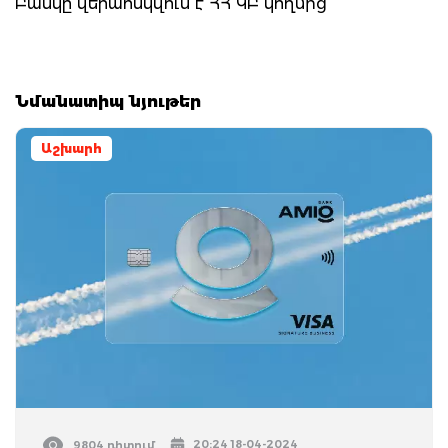
Բանկը վերահսկվում է ՀՀ ԿԲ կողմից
Նմանատիպ նյութեր
Աշխարհ
20:24 18-04-2024
9804 դիտում