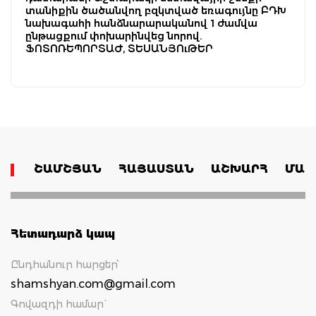
տանիքին ծածանվող բզկտված եռագույնը ԲԴԽ
նախագահի հանձնարարականով 1 ժամվա
ընթացքում փոխարինվեց նորով.
ՖՈՏՈՌԵՊՈՐՏԱԺ, ՏԵՍԱՆՅՈւԹԵՐ
ՇԱՄՇՅԱՆ
ՀԱՅԱՍՏԱՆ
ԱՇԽԱՐՀ
ՄԱՄ
Հետադարձ կապ
Ընդհանուր հարցեր՝
shamshyan.com@gmail.com
Գովազդի համար`