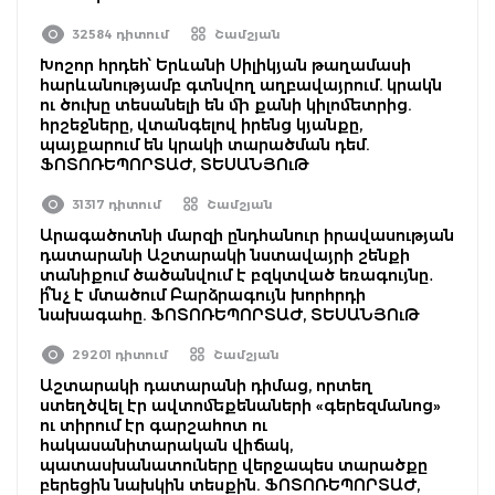
32584 դիտում
Շամշյան
Խոշոր հրդեհ՝ Երևանի Սիլիկյան թաղամասի
հարևանությամբ գտնվող աղբավայրում. կրակն
ու ծուխը տեսանելի են մի քանի կիլոմետրից.
հրշեջները, վտանգելով իրենց կյանքը,
պայքարում են կրակի տարածման դեմ.
ՖՈՏՈՌԵՊՈՐՏԱԺ, ՏԵՍԱՆՅՈւԹ
31317 դիտում
Շամշյան
Արագածոտնի մարզի ընդհանուր իրավասության
դատարանի Աշտարակի նստավայրի շենքի
տանիքում ծածանվում է բզկտված եռագույնը․
ի՞նչ է մտածում Բարձրագույն խորհրդի
նախագահը. ՖՈՏՈՌԵՊՈՐՏԱԺ, ՏԵՍԱՆՅՈւԹ
29201 դիտում
Շամշյան
Աշտարակի դատարանի դիմաց, որտեղ
ստեղծվել էր ավտոմեքենաների «գերեզմանոց»
ու տիրում էր գարշահոտ ու
հակասանիտարական վիճակ,
պատասխանատուները վերջապես տարածքը
բերեցին նախկին տեսքին. ՖՈՏՈՌԵՊՈՐՏԱԺ,