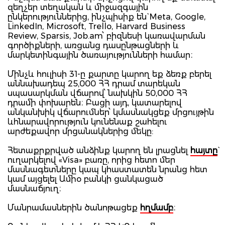
զեղչեր տեղական և միջազգային
ընկերություններից, ինչպիսիք են` Meta, Google,
LinkedIn, Microsoft, Trello, Harvard Business
Review, Sparsis, Job.am՝ բիզնեսի կառավարման
գործիքների, առցանց դասընթացների և
մարկետինգային ծառայությունների համար։
Մինչև հուլիսի 31-ը քարտը կարող եք ձեռք բերել
աննախադեպ 25,000 ՀՀ դրամ տարեկան
սպասարկման վճարով՝ նախկին 50,000 ՀՀ
դրամի փոխարեն։ Բացի այդ, կատարելով
անկանխիկ վճարումներ՝ կմասնակցեք մրցույթին
ևհնարավորություն կունենաք շահելու
արժեքավոր մրցանակներից մեկը:
Հետաքրքրված անձինք կարող են լրացնել
հայտը
ուղարկելով «Visa» բառը, որից հետո մեր
մասնագետները կապ կհաստատեն նրանց հետ
կամ այցելել Ամիօ բանկի ցանկացած
մասնաճյուղ։
Մանրամասներին ծանոթացեք
հղմամբ
։