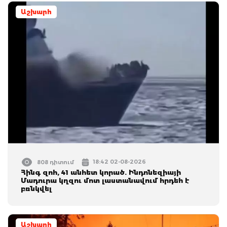
Աշխարհ
18:42 02-08-2026
808 դիտում
Հինգ զոհ, 41 անհետ կորած. Ինդոնեզիայի
Մադուրա կղզու մոտ լաստանավում հրդեհ է
բռնկվել
Աշխարհ