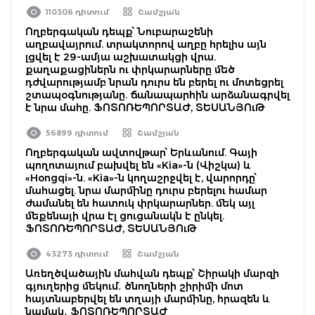
110306 դիտում
Շամշյան
Ողբերգական դեպք՝ Նուբարաշենի
աղբավայրում. տրակտորով աղբը հրելիս այն
լցվել է 29-ամյա աշխատակցի վրա.
քաղաքացիներն ու փրկարարները մեծ
դժվարությամբ նրան դուրս են բերել ու մոտեցրել
շտապօգնությանը. ճանապարհին արձանագրվել
է նրա մահը. ՖՈՏՈՌԵՊՈՐՏԱԺ, ՏԵՍԱՆՅՈւԹ
56899 դիտում
Շամշյան
Ողբերգական ավտովթար՝ Երևանում. Գայի
պողոտայում բախվել են «Kia»-ն (Վիշկա) և
«Hongqi»-ն. «Kia»-ն կողաշրջվել է, վարորդը՝
մահացել. նրա մարմինը դուրս բերելու համար
ժամանել են հատուկ փրկարարներ. մեկ այլ
մեքենայի վրա էլ ցուցանակն է ընկել.
ՖՈՏՈՌԵՊՈՐՏԱԺ, ՏԵՍԱՆՅՈւԹ
43273 դիտում
Շամշյան
Առեղծվածային մահվան դեպք՝ Շիրակի մարզի
գյուղերից մեկում․ ծնողների շիրիմի մոտ
հայտնաբերվել են տղայի մարմինը, հրազեն և
նամակ․ ՖՈՏՈՌԵՊՈՐՏԱԺ