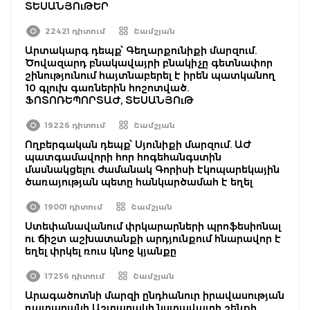
ՏԵՍԱՆՅՈւԹԵՐ
22421 դիտում
Շամշյան
Արտակարգ դեպք՝ Գեղարքունիքի մարզում.
Ծովազարդ բնակավայրի բնակիչը գետնափոր
շինությունում հայտնաբերել է իրեն պատկանող
10 գլուխ գառներին հոշոտված.
ՖՈՏՈՌԵՊՈՐՏԱԺ, ՏԵՍԱՆՅՈւԹ
19226 դիտում
Շամշյան
Ողբերգական դեպք՝ Սյունիքի մարզում. ԱԺ
պատգամավորի հոր հոգեհանգստին
մասնակցելու ժամանակ Գորիսի էկոպարեկային
ծառայության պետը հանկարծամահ է եղել
19001 դիտում
Շամշյան
Ստեփանավանում փրկարարների պրոֆեսիոնալ
ու ճիշտ աշխատանքի արդյունքում հնարավոր է
եղել փրկել ռուս կնոջ կյանքը
17256 դիտում
Շամշյան
Արագածոտնի մարզի ընդհանուր իրավասության
դատարանի Աշտարակի նստավայրի շենքի