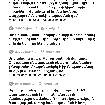
հարևանությամբ գտնվող աղբավայրում. կրակն
ու ծուխը տեսանելի են մի քանի կիլոմետրից.
հրշեջները, վտանգելով իրենց կյանքը,
պայքարում են կրակի տարածման դեմ.
ՖՈՏՈՌԵՊՈՐՏԱԺ, ՏԵՍԱՆՅՈւԹ
29970 դիտում
Շամշյան
Ստեփանավանում փրկարարների պրոֆեսիոնալ
ու ճիշտ աշխատանքի արդյունքում հնարավոր է
եղել փրկել ռուս կնոջ կյանքը
23726 դիտում
Շամշյան
Արտակարգ դեպք՝ Գեղարքունիքի մարզում.
Ծովազարդ բնակավայրի բնակիչը գետնափոր
շինությունում հայտնաբերել է իրեն պատկանող
10 գլուխ գառներին հոշոտված.
ՖՈՏՈՌԵՊՈՐՏԱԺ, ՏԵՍԱՆՅՈւԹ
19418 դիտում
Շամշյան
Ողբերգական դեպք՝ Սյունիքի մարզում. ԱԺ
պատգամավորի հոր հոգեհանգստին
մասնակցելու ժամանակ Գորիսի էկոպարեկային
ծառայության պետը հանկարծամահ է եղել