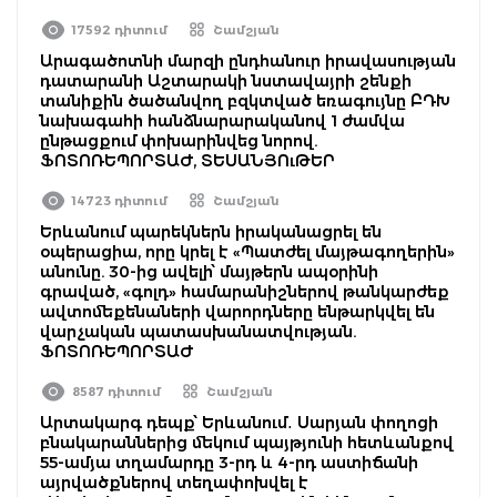
17592 դիտում
Շամշյան
Արագածոտնի մարզի ընդհանուր իրավասության
դատարանի Աշտարակի նստավայրի շենքի
տանիքին ծածանվող բզկտված եռագույնը ԲԴԽ
նախագահի հանձնարարականով 1 ժամվա
ընթացքում փոխարինվեց նորով.
ՖՈՏՈՌԵՊՈՐՏԱԺ, ՏԵՍԱՆՅՈւԹԵՐ
14723 դիտում
Շամշյան
Երևանում պարեկներն իրականացրել են
օպերացիա, որը կրել է «Պատժել մայթագողերին»
անունը. 30-ից ավելի՝ մայթերն ապօրինի
գրաված, «գոլդ» համարանիշներով թանկարժեք
ավտոմեքենաների վարորդները ենթարկվել են
վարչական պատասխանատվության.
ՖՈՏՈՌԵՊՈՐՏԱԺ
8587 դիտում
Շամշյան
Արտակարգ դեպք՝ Երևանում․ Սարյան փողոցի
բնակարաններից մեկում պայթյունի հետևանքով
55-ամյա տղամարդը 3-րդ և 4-րդ աստիճանի
այրվածքներով տեղափոխվել է