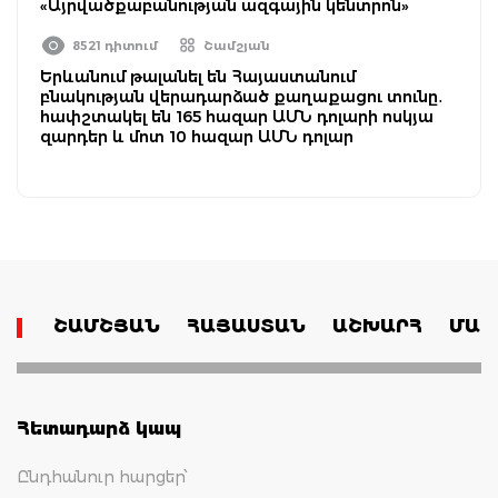
«Այրվածքաբանության ազգային կենտրոն»
8521 դիտում
Շամշյան
Երևանում թալանել են Հայաստանում
բնակության վերադարձած քաղաքացու տունը․
հափշտակել են 165 հազար ԱՄՆ դոլարի ոսկյա
զարդեր և մոտ 10 հազար ԱՄՆ դոլար
ՇԱՄՇՅԱՆ
ՀԱՅԱՍՏԱՆ
ԱՇԽԱՐՀ
ՄԱՄ
Հետադարձ կապ
Ընդհանուր հարցեր՝