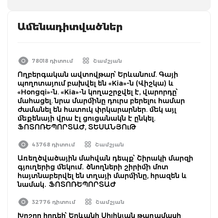
Ամենադիտվածներ
78018 դիտում
Շամշյան
Ողբերգական ավտովթար՝ Երևանում. Գայի
պողոտայում բախվել են «Kia»-ն (Վիշկա) և
«Hongqi»-ն. «Kia»-ն կողաշրջվել է, վարորդը՝
մահացել. նրա մարմինը դուրս բերելու համար
ժամանել են հատուկ փրկարարներ. մեկ այլ
մեքենայի վրա էլ ցուցանակն է ընկել.
ՖՈՏՈՌԵՊՈՐՏԱԺ, ՏԵՍԱՆՅՈւԹ
43768 դիտում
Շամշյան
Առեղծվածային մահվան դեպք՝ Շիրակի մարզի
գյուղերից մեկում․ ծնողների շիրիմի մոտ
հայտնաբերվել են տղայի մարմինը, հրազեն և
նամակ․ ՖՈՏՈՌԵՊՈՐՏԱԺ
32776 դիտում
Շամշյան
Խոշոր հրդեհ՝ Երևանի Սիլիկյան թաղամասի