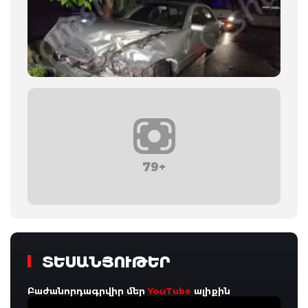
79+
ՏԵՍԱՆՅՈՒԹԵՐ
Բաժանորդագրվիր մեր
YouTube
ալիքին