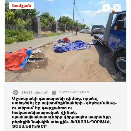
Շամշյան
15:22 06-08-2026
29483 դիտում
Աշտարակի դատարանի դիմաց, որտեղ
ստեղծվել էր ավտոմեքենաների «գերեզմանոց»
ու տիրում էր գարշահոտ ու
հակասանիտարական վիճակ,
պատասխանատուները վերջապես տարածքը
բերեցին նախկին տեսքին. ՖՈՏՈՌԵՊՈՐՏԱԺ,
ՏԵՍԱՆՅՈւԹԵՐ