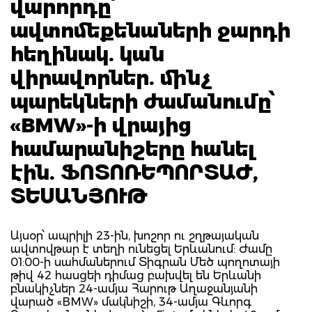
վարորդը՝
ավտոմեքենաների ջարդի
հեղինակ. կան
վիրավորներ. մինչ
պարեկների ժամանումը՝
«BMW»-ի վրայից
համարանիշերը հանել
էին. ՖՈՏՈՌԵՊՈՐՏԱԺ,
ՏԵՍԱՆՅՈՒԹ
Այսօր՝ ապրիլի 23-ին, խոշոր ու շղթայական
ավտովթար է տեղի ունեցել Երևանում: Ժամը
01:00-ի սահմաներում Տիգրան Մեծ պողոտայի
թիվ 42 հասցեի դիմաց բախվել են Երևանի
բնակիչներ 24-ամյա Հարութ Աղաջանյանի
վարած «BMW» մակնիշի, 34-ամյա Գևորգ