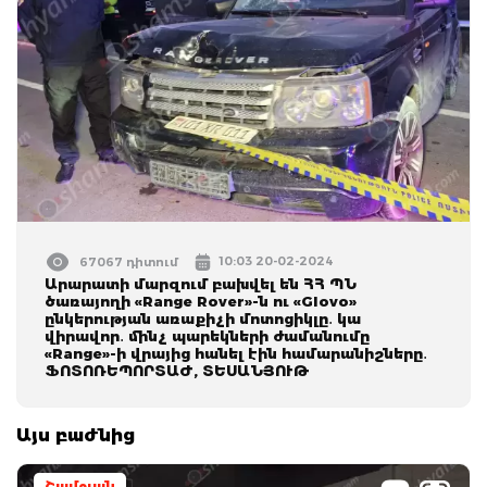
10:03 20-02-2024
67067 դիտում
Արարատի մարզում բախվել են ՀՀ ՊՆ
ծառայողի «Range Rover»-ն ու «Glovo»
ընկերության առաքիչի մոտոցիկլը․ կա
վիրավոր․ մինչ պարեկների ժամանումը
«Range»-ի վրայից հանել էին համարանիշները․
ՖՈՏՈՌԵՊՈՐՏԱԺ, ՏԵՍԱՆՅՈՒԹ
Այս բաժնից
Շամշյան