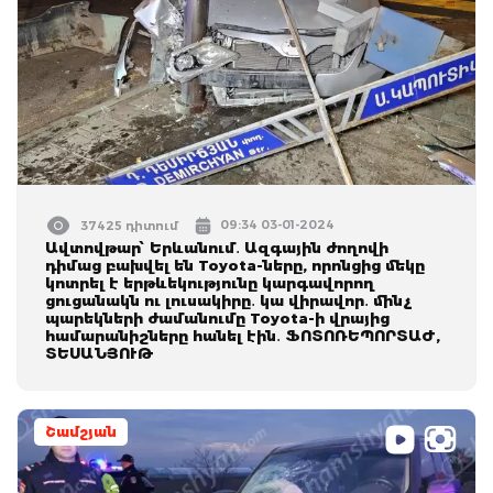
09:34 03-01-2024
37425 դիտում
Ավտովթար՝ Երևանում․ Ազգային ժողովի
դիմաց բախվել են Toyota-ները, որոնցից մեկը
կոտրել է երթևեկությունը կարգավորող
ցուցանակն ու լուսակիրը․ կա վիրավոր․ մինչ
պարեկների ժամանումը Toyota-ի վրայից
համարանիշները հանել էին․ ՖՈՏՈՌԵՊՈՐՏԱԺ,
ՏԵՍԱՆՅՈՒԹ
Շամշյան