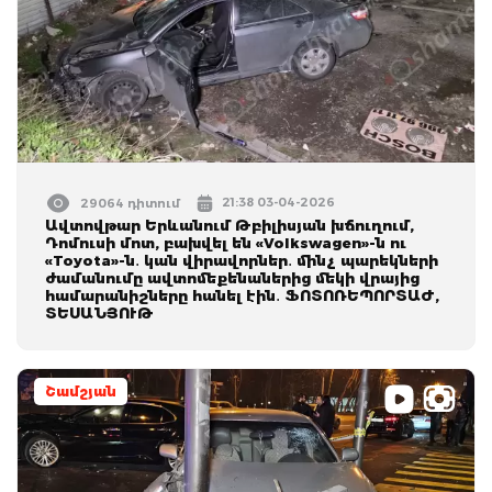
21:38 03-04-2026
29064 դիտում
Ավտովթար Երևանում Թբիլիսյան խճուղում,
Դոմուսի մոտ, բախվել են «Volkswagen»-ն ու
«Toyota»-ն․ կան վիրավորներ․ մինչ պարեկների
ժամանումը ավտոմեքենաներից մեկի վրայից
համարանիշները հանել էին․ ՖՈՏՈՌԵՊՈՐՏԱԺ,
ՏԵՍԱՆՅՈՒԹ
Շամշյան