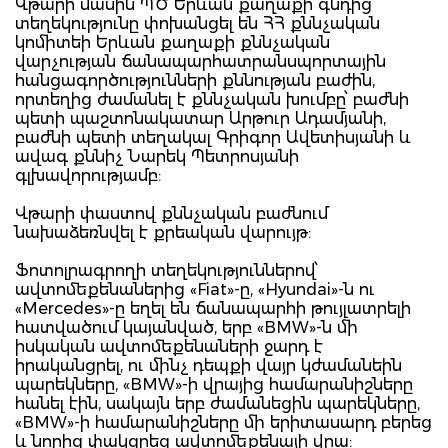
Վթարի մասին ՊԾ Երևան քաղաքի գնդից
տեղեկությունը փոխանցել են ՀՀ քննչական
կոմիտեի Երևան քաղաքի քննչական
վարչության ճանապարհատրանսպորտային
հանցագործությունների քննության բաժին,
որտեղից ժամանել է քննչական խումբը՝ բաժնի
պետի պաշտոնակատար Արթուր Ադամյանի,
բաժնի պետի տեղակալ Գրիգոր Ավետիսյանի և
ավագ քննիչ Նարեկ Պետրոսյանի
գլխավորությամբ:
Վթարի փաստով քննչական բաժնում
նախաձեռնվել է քրեական վարույթ:
Ֆոտոլրագրողի տեղեկություններով՝
ավտոմեքենաներից «Fiat»-ը, «Hyundai»-ն ու
«Mercedes»-ը եղել են ճանապարհի թույլատրելի
հատվածում կայանված, երբ «BMW»-ն մի
իսկական ավտոմեքենաների ջարդ է
իրականցրել, ու մինչ դեպքի վայր կժամանեին
պարեկները, «BMW»-ի վրայից համարանիշները
հանել էին, սակայն երբ ժամանեցին պարեկները,
«BMW»-ի համարանիշները մի երիտասարդ բերեց
և նորից փակցրեց ավտոմեքենայի վրա: