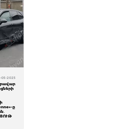
6-05-2025
որավար
ոցների
չի
nne»-ը
ն․
ՅՈՒԹ