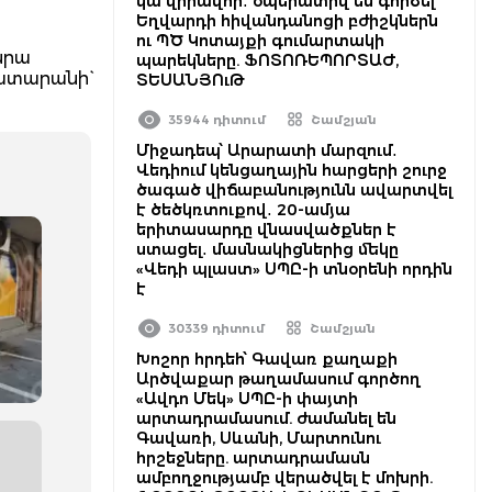
կա վիրավոր․ օպերատիվ են գործել
Եղվարդի հիվանդանոցի բժիշկներն
ու ՊԾ Կոտայքի գումարտակի
նրա
պարեկները. ՖՈՏՈՌԵՊՈՐՏԱԺ,
ատարանի`
ՏԵՍԱՆՅՈւԹ
35944 դիտում
Շամշյան
Միջադեպ՝ Արարատի մարզում․
Վեդիում կենցաղային հարցերի շուրջ
ծագած վիճաբանությունն ավարտվել
է ծեծկռտուքով․ 20-ամյա
երիտասարդը վնասվածքներ է
ստացել․ մասնակիցներից մեկը
«Վեդի պլաստ» ՍՊԸ-ի տնօրենի որդին
է
30339 դիտում
Շամշյան
Խոշոր հրդեհ՝ Գավառ քաղաքի
Արծվաքար թաղամասում գործող
«Ավդո Մեկ» ՍՊԸ-ի փայտի
արտադրամասում. ժամանել են
Գավառի, Սևանի, Մարտունու
հրշեջները. արտադրամասն
ամբողջությամբ վերածվել է մոխրի.