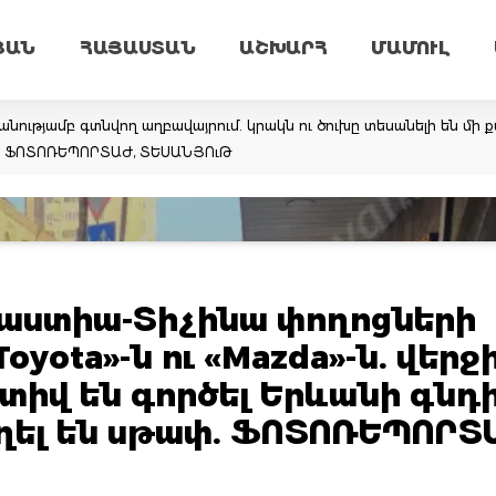
ՅԱՆ
ՀԱՅԱՍՏԱՆ
ԱՇԽԱՐՀ
ՄԱՄՈՒԼ
նությամբ գտնվող աղբավայրում. կրակն ու ծուխը տեսանելի են մի ք
եմ. ՖՈՏՈՌԵՊՈՐՏԱԺ, ՏԵՍԱՆՅՈւԹ
բաստիա-Տիչինա փողոցների
oyota»-ն ու «Mazda»-ն. վերջ
ատիվ են գործել Երևանի գնդ
եղել են սթափ. ՖՈՏՈՌԵՊՈՐՏ