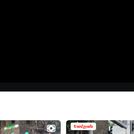
Շամշյան