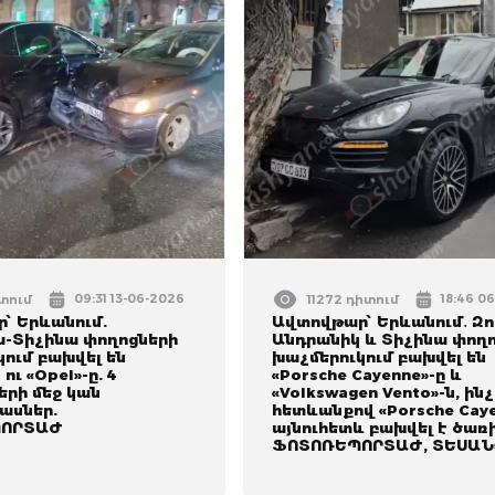
09:31 13-06-2026
18:46 0
իտում
11272 դիտում
՝ Երևանում.
Ավտովթար՝ Երևանում․ Զ
-Տիչինա փողոցների
Անդրանիկ և Տիչինա փող
ում բախվել են
խաչմերուկում բախվել են
 ու «Opel»-ը. 4
«Porsche Cayenne»-ը և
երի մեջ կան
«Volkswagen Vento»-ն, ին
ասներ.
հետևանքով «Porsche Caye
ՈՐՏԱԺ
այնուհետև բախվել է ծառի
ՖՈՏՈՌԵՊՈՐՏԱԺ, ՏԵՍԱՆ