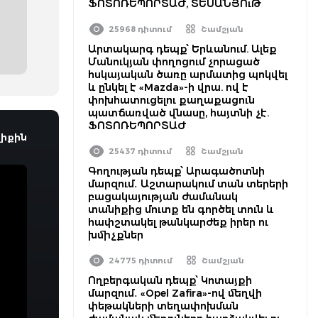
ՖՈՏՈՌԵՊՈՐՏԱԺ, ՏԵՍԱՆՅՈւԹ
25968 դիտում
Շամշյան
Արտակարգ դեպք՝ Երևանում. Ալեք
Մանուկյան փողոցում չորացած
հսկայական ծառը արմատից պոկվել
և ընկել է «Mazda»-ի վրա. ով է
փոխհատուցելու քաղաքացուն
պատճառված վնասը, հայտնի չէ.
ՖՈՏՈՌԵՊՈՐՏԱԺ
իքին
25437 դիտում
Շամշյան
Գողության դեպք՝ Արագածոտնի
մարզում․ Աշտարակում տան տերերի
բացակայության ժամանակ
տանիքից մուտք են գործել տուն և
հափշտակել թանկարժեք իրեր ու
խմիչքներ
24775 դիտում
Շամշյան
Ողբերգական դեպք՝ Կոտայքի
մարզում․ «Opel Zafira»-ով մեղվի
փեթակների տեղափոխման