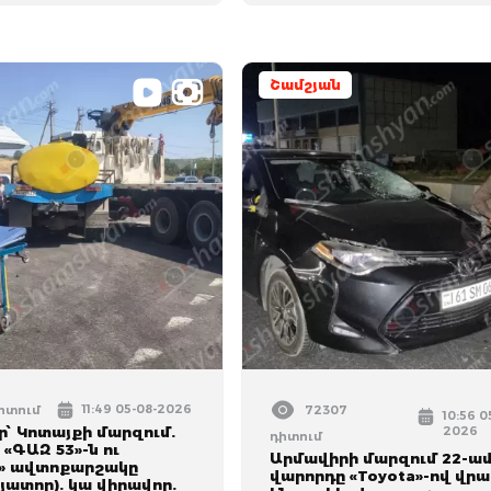
Շամշյան
11:49 05-08-2026
դիտում
72307
10:56 0
՝ Կոտայքի մարզում.
2026
դիտում
 «ԳԱԶ 53»-ն ու
Արմավիրի մարզում 22-ա
» ավտոքարշակը
վարորդը «Toyota»-ով վրա
յատոր). կա վիրավոր.