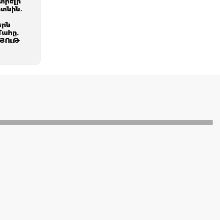
տրելի
տնին.
երն
մահը.
ՅՈւԹ