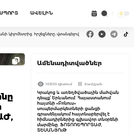
ՍՊՈՐՏ
ԱՎԵԼԻՆ
անի կիլոմետրից. հրշեջները, վտանգելով
Ամենադիտվածներ
103133 դիտում
Շամշյան
Կրակոց և առեղծվածային մահվան
ինը
դեպք՝ Երևանում. Հայաստանում
հայտնի «Բոնուս»
ի
սուպերմարկետների ցանցի
գրասենյակում հայտնաբերվել է
ԱԺ,
հիմնադիրներից գլխավոր տնօրենի
մարմինը. ՖՈՏՈՌԵՊՈՐՏԱԺ,
ՏԵՍԱՆՅՈւԹ