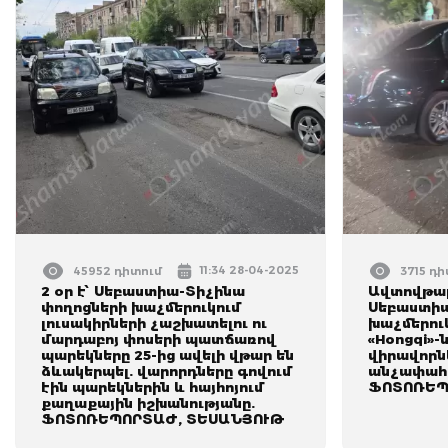
11:34 28-04-2025
45952 դիտում
3715 դ
2 օր է՝ Սեբաստիա-Տիչինա
Ավտովթար
փողոցների խաչմերուկում
Սեբաստիա
լուսակիրների չաշխատելու ու
խաչմերուկ
մարդաբոյ փոսերի պատճառով
«Hongqi»-ն
պարեկները 25-ից ավելի վթար են
վիրավորն
ձևակերպել. վարորդները գովում
անչափահ
էին պարեկներին և հայհոյում
ՖՈՏՈՌԵՊ
քաղաքային իշխանությանը.
ՖՈՏՈՌԵՊՈՐՏԱԺ, ՏԵՍԱՆՅՈՒԹ