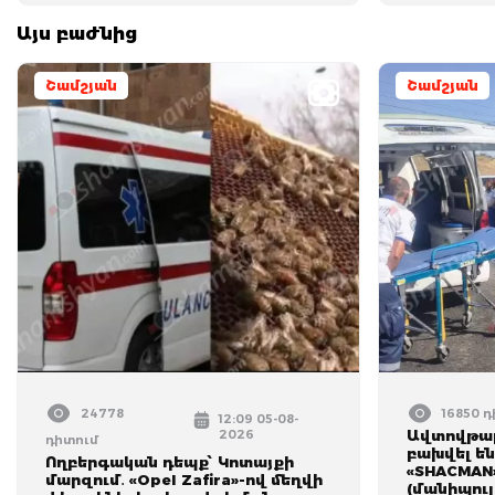
Այս բաժնից
Շամշյան
Շամշյան
24778
16850 
12:09 05-08-
2026
Ավտովթար
դիտում
բախվել են
Ողբերգական դեպք՝ Կոտայքի
«SHACMAN
մարզում․ «Opel Zafira»-ով մեղվի
(մանիպուլ