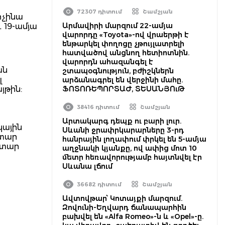
72307 դիտում
Շամշյան
իչինա
Արմավիրի մարզում 22-ամյա
 19-ամյա
վարորդը «Toyota»-ով վրաերթի է
ենթարկել փողոցը չթույլատրելի
հատվածով անցնող հետիոտնին.
վարորդն ահազանգել է
ան
շտապօգնություն, բժիշկներն
լ
արձանագրել են վերջինի մահը.
յթին:
ՖՈՏՈՌԵՊՈՐՏԱԺ, ՏԵՍԱՆՅՈւԹ
38416 դիտում
Շամշյան
Արտակարգ դեպք ու բարի լուր.
կային
Սևանի ջրափրկարարները 3-րդ
ատար
հանրային լողափում փրկել են 5-ամյա
ատար
աղջնակի կյանքը, ով ափից մոտ 10
մետր հեռավորությամբ հայտնվել էր
Սևանա լճում
36682 դիտում
Շամշյան
Ավտովթար՝ Կոտայքի մարզում.
Զովունի-Եղվարդ ճանապարհին
բախվել են «Alfa Romeo»-ն և «Opel»-ը.