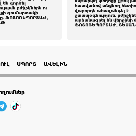
ենթարկել փողոցը չթույլա
 են գործել
հատվածով անցնող հետիո
ւթյան բժիշկներն ու
վարորդն ահազանգել է
քի գումարտակի
շտապօգնություն, բժիշկն
ը. ՖՈՏՈՌԵՊՈՐՏԱԺ,
արձանագրել են վերջինի 
ւԹ
ՖՈՏՈՌԵՊՈՐՏԱԺ, ՏԵՍԱՆ
ՈՒԼ
ՍՊՈՐՏ
ԱՎԵԼԻՆ
ղումներ