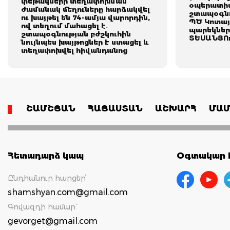
փեթակների տեղափոխման
օպերատիվ
ժամանակ մեղուները հարձակվել
շտապօգնո
ու խայթել են 74-ամյա վարորդին,
ՊԾ Կոտայ
ով տեղում մահացել է․
պարեկներ
շտապօգնության բժշկուհին
ՏԵՍԱՆՅՈ
նույնպես խայթոցներ է ստացել և
տեղափոխվել հիվանդանոց
ՇԱՄՇՅԱՆ
ՀԱՅԱՍՏԱՆ
ԱՇԽԱՐՀ
ՄԱՄ
Հետադարձ կապ
Օգտակար հ
Ընդհանուր հարցեր՝
shamshyan.com@gmail.com
Գովազդի համար`
gevorget@gmail.com