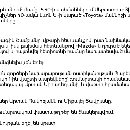
 Երևանում: Ժամը 15:30-ի սահմաններում Սեբաստիա-Տ
չներ 40-ամյա Լևոն Ե.-ի վարած «Toyota» մակնիշի և
նաները:
 Գագիկ Շամշյանը, վթարի հետևանքով, ըստ նախնակ
ն, իսկ բախման հետևանքով «Mazda»-ն դուրս է եկե
րայով և հայտնվել հետիոտնի համար նախատեսված մա
ցնելիս չեն եղել:
ին գործերի նախարարության ոստիկանության Պարե
ակի 1-ին վաշտի պարեկները՝ գումարտակի հրաման
տեղակալ Արտակ Սիրադեղյանի, և վաշտի հրաման
եր Արտակ Հակոբյանն ու Միքայել Յավրյանը:
ումարտակում փաստաթղթեր են ձևակերպվում:
ւթյան, եղել են սթափ: