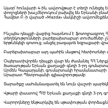
Այսօր՝ հունվարի 4-ին, ավտովթար է տեղի ունեցել
փողոցների խաչմերուկում բախվել են Երևանի բնակի
Համլետ Բ.-ի վարած «Mazda» մակնիշի ավտոմեքե
Ինչպես դեպքի վայրից հայտնում է ֆոտոլրագրող
տեղեկությունների, բարեբախտաբար տուժածներ չկա
երթևեկելի գոտուց, անցել բազալտե եզրաքարի վ
Բարեբախտաբար այդ պահին մայթով հետիոտներ ան
Օպերատիվորեն դեպքի վայր են ժամանել ՀՀ Ներք
ծառայության Երևան քաղաքի գնդի 3-րդ գոմարտ
Արմեն Գապարյանի, գումարտակի հրամանատարի 
Արարատ Պետրոսյանի գլխավորությամբ:
Տարածքը սահմանազատել են նույն վաշտի պարեկն
Վթարի փաստով ՊԾ Երևան քաղաքի գնդի 3-րդ գ
Վարորդները ենթարկվել են սթափության փորձաքննո