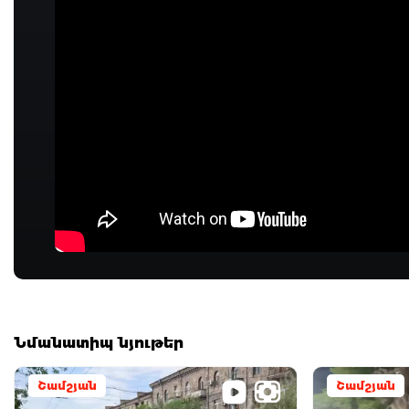
Նմանատիպ նյութեր
Շամշյան
Շամշյան