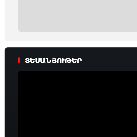
ՏԵՍԱՆՅՈՒԹԵՐ