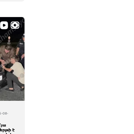
5-08-
մյա
երթի է