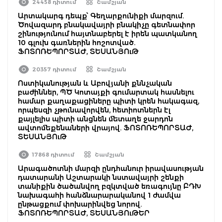
24458 դիտում
Շամշյան
Արտակարգ դեպք՝ Գեղարքունիքի մարզում.
Ծովազարդ բնակավայրի բնակիչը գետնափոր
շինությունում հայտնաբերել է իրեն պատկանող
10 գլուխ գառներին հոշոտված.
ՖՈՏՈՌԵՊՈՐՏԱԺ, ՏԵՍԱՆՅՈւԹ
20357 դիտում
Շամշյան
Ոստիկանության և Աբովյանի քննչական
բաժիններ, ՊԾ Կոտայքի գումարտակ հասնելու
համար քաղաքացիները պիտի կրեն հակագազ,
որպեսզի չթունավորվեն, հետիոտներն էլ
քայլելիս պիտի անցնեն մետաղե ջարդոն
ավտոմեքենաների վրայով. ՖՈՏՈՌԵՊՈՐՏԱԺ,
ՏԵՍԱՆՅՈւԹ
17868 դիտում
Շամշյան
Արագածոտնի մարզի ընդհանուր իրավասության
դատարանի Աշտարակի նստավայրի շենքի
տանիքին ծածանվող բզկտված եռագույնը ԲԴԽ
նախագահի հանձնարարականով 1 ժամվա
ընթացքում փոխարինվեց նորով.
ՖՈՏՈՌԵՊՈՐՏԱԺ, ՏԵՍԱՆՅՈւԹԵՐ