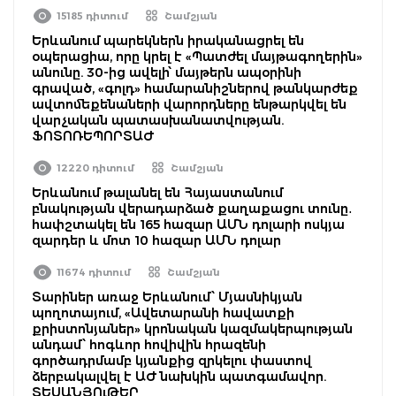
15185 դիտում
Շամշյան
Երևանում պարեկներն իրականացրել են
օպերացիա, որը կրել է «Պատժել մայթագողերին»
անունը. 30-ից ավելի՝ մայթերն ապօրինի
գրաված, «գոլդ» համարանիշներով թանկարժեք
ավտոմեքենաների վարորդները ենթարկվել են
վարչական պատասխանատվության.
ՖՈՏՈՌԵՊՈՐՏԱԺ
12220 դիտում
Շամշյան
Երևանում թալանել են Հայաստանում
բնակության վերադարձած քաղաքացու տունը․
հափշտակել են 165 հազար ԱՄՆ դոլարի ոսկյա
զարդեր և մոտ 10 հազար ԱՄՆ դոլար
11674 դիտում
Շամշյան
Տարիներ առաջ Երևանում՝ Մյասնիկյան
պողոտայում, «Ավետարանի հավատքի
քրիստոնյաներ» կրոնական կազմակերպության
անդամ՝ հոգևոր հովիվին հրազենի
գործադրմամբ կյանքից զրկելու փաստով
ձերբակալվել է ԱԺ նախկին պատգամավոր.
ՏԵՍԱՆՅՈւԹԵՐ