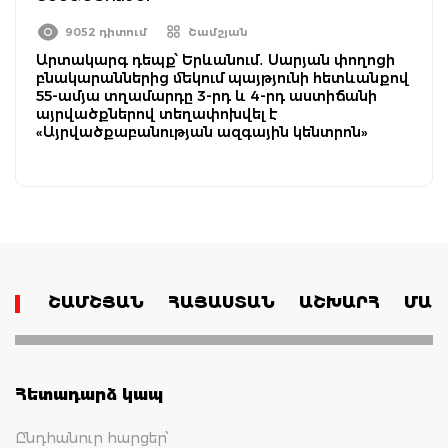
9052 դիտում
Շամշյան
Արտակարգ դեպք՝ Երևանում․ Սարյան փողոցի
բնակարաններից մեկում պայթյունի հետևանքով
55-ամյա տղամարդը 3-րդ և 4-րդ աստիճանի
այրվածքներով տեղափոխվել է
«Այրվածքաբանության ազգային կենտրոն»
ՇԱՄՇՅԱՆ
ՀԱՅԱՍՏԱՆ
ԱՇԽԱՐՀ
ՄԱՄ
Հետադարձ կապ
Ընդհանուր հարցեր՝