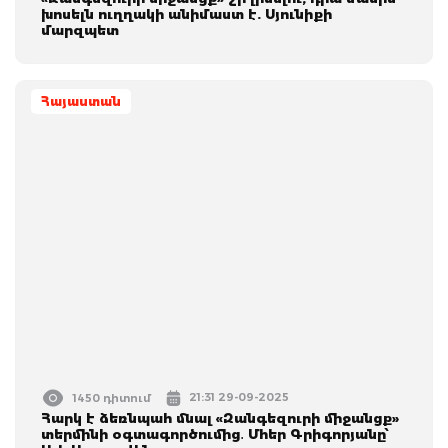
խոսելն ուղղակի անիմաստ է. Սյունիքի
մարզպետ
Հայաստան
21:31 29-09-2025
1450 դիտում
Հարկ է ձեռնպահ մնալ «Զանգեզուրի միջանցք»
տերմինի օգտագործումից․ Մհեր Գրիգորյանը՝