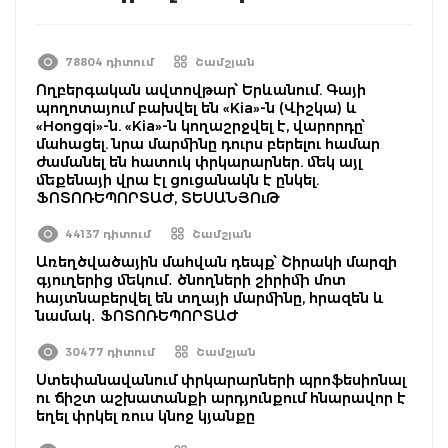
78804 դիտում
Շամշյան
Ողբերգական ավտովթար՝ Երևանում. Գայի
պողոտայում բախվել են «Kia»-ն (Վիշկա) և
«Hongqi»-ն. «Kia»-ն կողաշրջվել է, վարորդը՝
մահացել. նրա մարմինը դուրս բերելու համար
ժամանել են հատուկ փրկարարներ. մեկ այլ
մեքենայի վրա էլ ցուցանակն է ընկել.
ՖՈՏՈՌԵՊՈՐՏԱԺ, ՏԵՍԱՆՅՈւԹ
44137 դիտում
Շամշյան
Առեղծվածային մահվան դեպք՝ Շիրակի մարզի
գյուղերից մեկում․ ծնողների շիրիմի մոտ
հայտնաբերվել են տղայի մարմինը, հրազեն և
նամակ․ ՖՈՏՈՌԵՊՈՐՏԱԺ
30477 դիտում
Շամշյան
Ստեփանավանում փրկարարների պրոֆեսիոնալ
ու ճիշտ աշխատանքի արդյունքում հնարավոր է
եղել փրկել ռուս կնոջ կյանքը