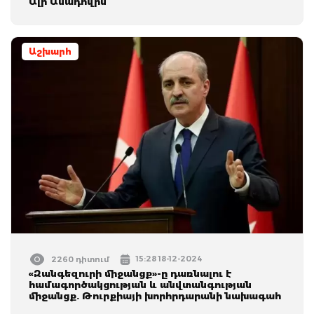
Ալի Ասադովին
Աշխարհ
15:28 18-12-2024
2260 դիտում
«Զանգեզուրի միջանցք»-ը դառնալու է
համագործակցության և անվտանգության
միջանցք. Թուրքիայի խորհրդարանի նախագահ