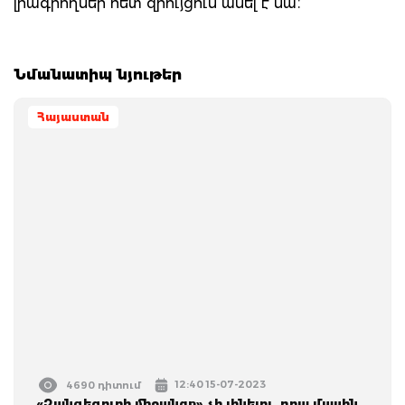
լրագրողներ հետ զրույցում ասել է նա։
Նմանատիպ նյութեր
Հայաստան
12:40 15-07-2023
4690 դիտում
«Զանգեզուրի միջանցք» չի լինելու, դրա մասին