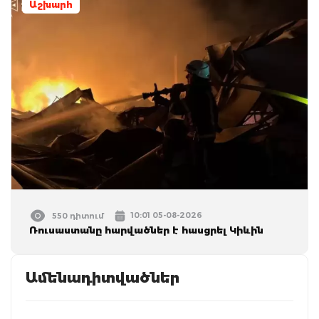
Աշխարհ
10:01 05-08-2026
550 դիտում
Ռուսաստանը հարվածներ է հասցրել Կիևին
Ամենադիտվածներ