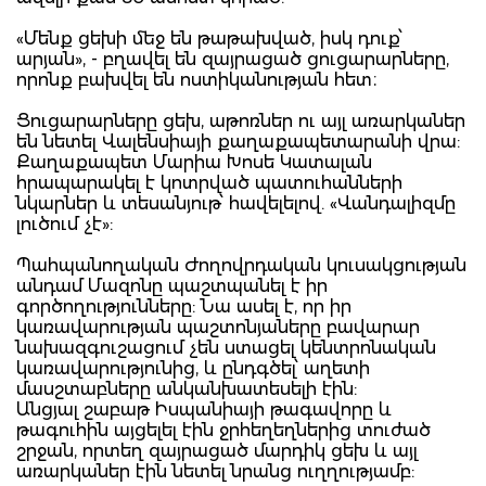
«Մենք ցեխի մեջ են թաթախված, իսկ դուք՝
արյան», - բղավել են զայրացած ցուցարարները,
որոնք բախվել են ոստիկանության հետ։
Ցուցարարները ցեխ, աթոռներ ու այլ առարկաներ
են նետել Վալենսիայի քաղաքապետարանի վրա:
Քաղաքապետ Մարիա Խոսե Կատալան
հրապարակել է կոտրված պատուհանների
նկարներ և տեսանյութ՝ հավելելով. «Վանդալիզմը
լուծում չէ»:
Պահպանողական Ժողովրդական կուսակցության
անդամ Մազոնը պաշտպանել է իր
գործողությունները: Նա ասել է, որ իր
կառավարության պաշտոնյաները բավարար
նախազգուշացում չեն ստացել կենտրոնական
կառավարությունից, և ընդգծել՝ աղետի
մասշտաբները անկանխատեսելի էին:
Անցյալ շաբաթ Իսպանիայի թագավորը և
թագուհին այցելել էին ջրհեղեղներից տուժած
շրջան, որտեղ զայրացած մարդիկ ցեխ և այլ
առարկաներ էին նետել նրանց ուղղությամբ: