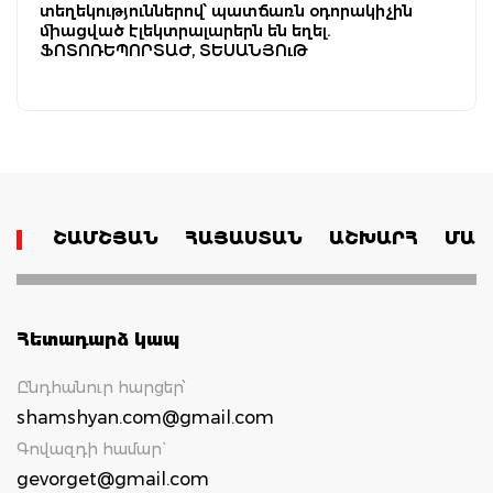
տեղեկություններով՝ պատճառն օդորակիչին
միացված էլեկտրալարերն են եղել.
ՖՈՏՈՌԵՊՈՐՏԱԺ, ՏԵՍԱՆՅՈւԹ
ՇԱՄՇՅԱՆ
ՀԱՅԱՍՏԱՆ
ԱՇԽԱՐՀ
ՄԱՄ
Հետադարձ կապ
Ընդհանուր հարցեր՝
shamshyan.com@gmail.com
Գովազդի համար`
gevorget@gmail.com