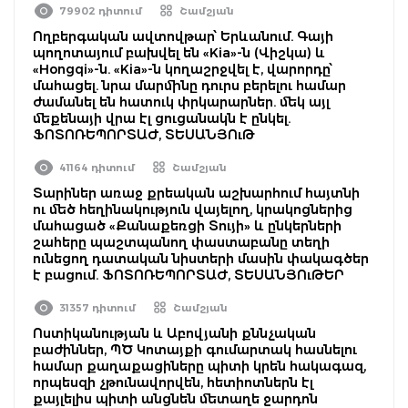
79902 դիտում
Շամշյան
Ողբերգական ավտովթար՝ Երևանում. Գայի
պողոտայում բախվել են «Kia»-ն (Վիշկա) և
«Hongqi»-ն. «Kia»-ն կողաշրջվել է, վարորդը՝
մահացել. նրա մարմինը դուրս բերելու համար
ժամանել են հատուկ փրկարարներ. մեկ այլ
մեքենայի վրա էլ ցուցանակն է ընկել.
ՖՈՏՈՌԵՊՈՐՏԱԺ, ՏԵՍԱՆՅՈւԹ
41164 դիտում
Շամշյան
Տարիներ առաջ քրեական աշխարհում հայտնի
ու մեծ հեղինակություն վայելող, կրակոցներից
մահացած «Քանաքեռցի Տույի» և ընկերների
շահերը պաշտպանող փաստաբանը տեղի
ունեցող դատական նիստերի մասին փակագծեր
է բացում. ՖՈՏՈՌԵՊՈՐՏԱԺ, ՏԵՍԱՆՅՈւԹԵՐ
31357 դիտում
Շամշյան
Ոստիկանության և Աբովյանի քննչական
բաժիններ, ՊԾ Կոտայքի գումարտակ հասնելու
համար քաղաքացիները պիտի կրեն հակագազ,
որպեսզի չթունավորվեն, հետիոտներն էլ
քայլելիս պիտի անցնեն մետաղե ջարդոն