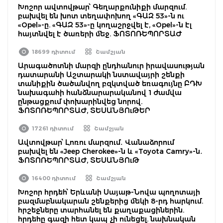
Խոշոր ավտովթար՝ Գեղարքունիքի մարզում.
բախվել են խոտ տեղափոխող «ԳԱԶ 53»-ն ու
«Opel»-ը. «ԳԱԶ 53»-ը կողաշրջվել է, «Opel»-ն էլ
հայտնվել է ծառերի մեջ. ՖՈՏՈՌԵՊՈՐՏԱԺ
18699 դիտում
Շամշյան
Արագածոտնի մարզի ընդհանուր իրավասության
դատարանի Աշտարակի նստավայրի շենքի
տանիքին ծածանվող բզկտված եռագույնը ԲԴԽ
նախագահի հանձնարարականով 1 ժամվա
ընթացքում փոխարինվեց նորով.
ՖՈՏՈՌԵՊՈՐՏԱԺ, ՏԵՍԱՆՅՈւԹԵՐ
17261 դիտում
Շամշյան
Ավտովթար՝ Լոռու մարզում․ Վանաձորում
բախվել են «Jeep Cherokee»-ն և «Toyota Camry»-ն․
ՖՈՏՈՌԵՊՈՐՏԱԺ, ՏԵՍԱՆՅՈւԹ
16400 դիտում
Շամշյան
Խոշոր հրդեհ՝ Երևանի Սայաթ-Նովա պողոտայի
բազմաբնակարան շենքերից մեկի 8-րդ հարկում.
հրշեջները տարհանել են քաղաքացիներին.
հրդեհը գազի հետ կապ չի ունեցել. նախնական