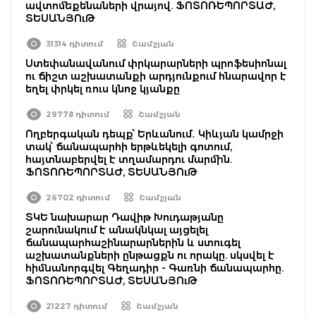
ավտոմեքենաների վրայով. ՖՈՏՈՌԵՊՈՐՏԱԺ,
ՏԵՍԱՆՅՈւԹ
31314 դիտում
Շամշյան
Ստեփանավանում փրկարարների պրոֆեսիոնալ
ու ճիշտ աշխատանքի արդյունքում հնարավոր է
եղել փրկել ռուս կնոջ կյանքը
29778 դիտում
Շամշյան
Ողբերգական դեպք՝ Երևանում․ Կիևյան կամրջի
տակ՝ ճանապարհի երթևեկելի գոտում,
հայտնաբերվել է տղամարդու մարմին.
ՖՈՏՈՌԵՊՈՐՏԱԺ, ՏԵՍԱՆՅՈւԹ
26702 դիտում
Շամշյան
ՏԿԵ նախարար Դավիթ Խուդաթյանը
շարունակում է անակնկալ այցելել
ճանապարհաշինարարներին և ստուգել
աշխատանքների ընթացքն ու որակը. սկսվել է
հիմնանորգվել Գեղադիր - Գառնի ճանապարհը.
ՖՈՏՈՌԵՊՈՐՏԱԺ, ՏԵՍԱՆՅՈւԹ
21227 դիտում
Շամշյան