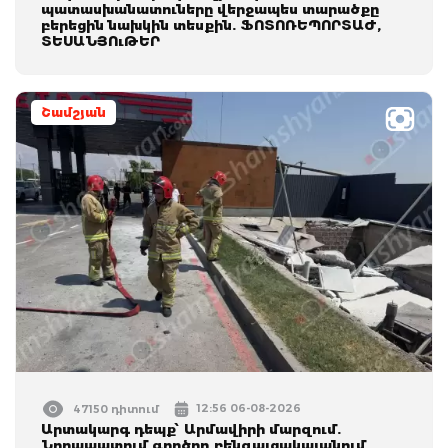
պատասխանատուները վերջապես տարածքը
բերեցին նախկին տեսքին. ՖՈՏՈՌԵՊՈՐՏԱԺ,
ՏԵՍԱՆՅՈւԹԵՐ
Շամշյան
12:56 06-08-2026
47150 դիտում
Արտակարգ դեպք՝ Արմավիրի մարզում.
Նորապատում գործող բենզալցակայանում