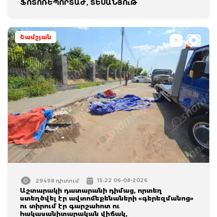
ՖՈՏՈՌԵՊՈՐՏԱԺ, ՏԵՍԱՆՅՈւԹ
Շամշյան
15:22 06-08-2026
29498 դիտում
Աշտարակի դատարանի դիմաց, որտեղ
ստեղծվել էր ավտոմեքենաների «գերեզմանոց»
ու տիրում էր գարշահոտ ու
հակասանիտարական վիճակ,