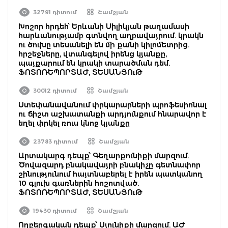
32791 դիտում
Շամշյան
Խոշոր հրդեհ՝ Երևանի Սիլիկյան թաղամասի
հարևանությամբ գտնվող աղբավայրում. կրակն
ու ծուխը տեսանելի են մի քանի կիլոմետրից.
հրշեջները, վտանգելով իրենց կյանքը,
պայքարում են կրակի տարածման դեմ.
ՖՈՏՈՌԵՊՈՐՏԱԺ, ՏԵՍԱՆՅՈւԹ
30012 դիտում
Շամշյան
Ստեփանավանում փրկարարների պրոֆեսիոնալ
ու ճիշտ աշխատանքի արդյունքում հնարավոր է
եղել փրկել ռուս կնոջ կյանքը
23783 դիտում
Շամշյան
Արտակարգ դեպք՝ Գեղարքունիքի մարզում.
Ծովազարդ բնակավայրի բնակիչը գետնափոր
շինությունում հայտնաբերել է իրեն պատկանող
10 գլուխ գառներին հոշոտված.
ՖՈՏՈՌԵՊՈՐՏԱԺ, ՏԵՍԱՆՅՈւԹ
19430 դիտում
Շամշյան
Ողբերգական դեպք՝ Սյունիքի մարզում. ԱԺ