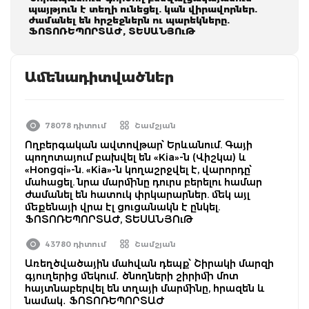
պայթյուն է տեղի ունեցել. կան վիրավորներ.
ժամանել են հրշեջներն ու պարեկները.
ՖՈՏՈՌԵՊՈՐՏԱԺ, ՏԵՍԱՆՅՈւԹ
Ամենադիտվածներ
78078 դիտում
Շամշյան
Ողբերգական ավտովթար՝ Երևանում. Գայի
պողոտայում բախվել են «Kia»-ն (Վիշկա) և
«Hongqi»-ն. «Kia»-ն կողաշրջվել է, վարորդը՝
մահացել. նրա մարմինը դուրս բերելու համար
ժամանել են հատուկ փրկարարներ. մեկ այլ
մեքենայի վրա էլ ցուցանակն է ընկել.
ՖՈՏՈՌԵՊՈՐՏԱԺ, ՏԵՍԱՆՅՈւԹ
43780 դիտում
Շամշյան
Առեղծվածային մահվան դեպք՝ Շիրակի մարզի
գյուղերից մեկում․ ծնողների շիրիմի մոտ
հայտնաբերվել են տղայի մարմինը, հրազեն և
նամակ․ ՖՈՏՈՌԵՊՈՐՏԱԺ