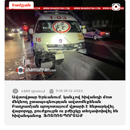
Շամշյան
11:01 05-12-2022
48911 դիտում
Ավտովթար Երևանում․ կանչով հիվանդի մոտ
մեկնող շտապօգնության ավտոմեքենան
Բաղրամյան պողոտայում վթարի է ենթարկվել․
վարորդը, բուժքույրն ու բժիշկը տեղափոխվել են
հիվանդանոց․ ՖՈՏՈՌԵՊՈՐՏԱԺ