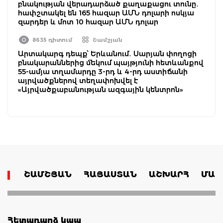
բնակության վերադարձած քաղաքացու տունը․
հափշտակել են 165 հազար ԱՄՆ դոլարի ոսկյա
զարդեր և մոտ 10 հազար ԱՄՆ դոլար
8635 դիտում
Շամշյան
Արտակարգ դեպք՝ Երևանում․ Սարյան փողոցի
բնակարաններից մեկում պայթյունի հետևանքով
55-ամյա տղամարդը 3-րդ և 4-րդ աստիճանի
այրվածքներով տեղափոխվել է
«Այրվածքաբանության ազգային կենտրոն»
ՇԱՄՇՅԱՆ
ՀԱՅԱՍՏԱՆ
ԱՇԽԱՐՀ
ՄԱՄ
Հետադարձ կապ