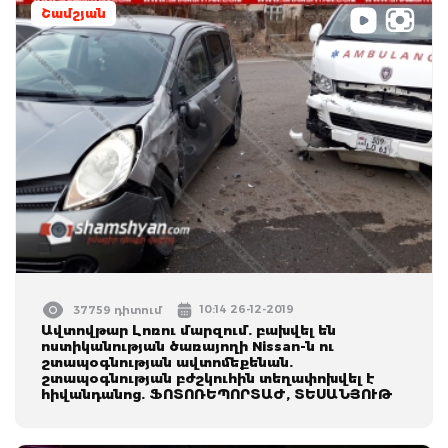
Շամշյան
10:14 26-12-2019
37759 դիտում
Ավտովթար Լոռու մարզում. բախվել են
ոստիկանության ծառայողի Nissan-ն ու
շտապօգնության ավտոմեքենան.
շտապօգնության բժշկուհին տեղափոխվել է
հիվանդանոց. ՖՈՏՈՌԵՊՈՐՏԱԺ, ՏԵՍԱՆՅՈՒԹ