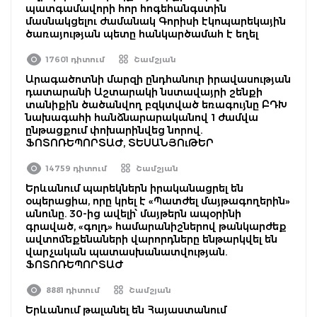
պատգամավորի հոր հոգեհանգստին
մասնակցելու ժամանակ Գորիսի էկոպարեկային
ծառայության պետը հանկարծամահ է եղել
17601 դիտում
Շամշյան
Արագածոտնի մարզի ընդհանուր իրավասության
դատարանի Աշտարակի նստավայրի շենքի
տանիքին ծածանվող բզկտված եռագույնը ԲԴԽ
նախագահի հանձնարարականով 1 ժամվա
ընթացքում փոխարինվեց նորով.
ՖՈՏՈՌԵՊՈՐՏԱԺ, ՏԵՍԱՆՅՈւԹԵՐ
14759 դիտում
Շամշյան
Երևանում պարեկներն իրականացրել են
օպերացիա, որը կրել է «Պատժել մայթագողերին»
անունը. 30-ից ավելի՝ մայթերն ապօրինի
գրաված, «գոլդ» համարանիշներով թանկարժեք
ավտոմեքենաների վարորդները ենթարկվել են
վարչական պատասխանատվության.
ՖՈՏՈՌԵՊՈՐՏԱԺ
8881 դիտում
Շամշյան
Երևանում թալանել են Հայաստանում