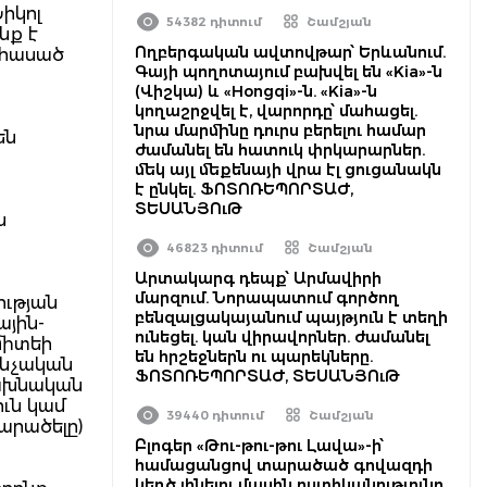
իկոլ
54382 դիտում
Շամշյան
նք է
Ողբերգական ավտովթար՝ Երևանում.
 հասած
Գայի պողոտայում բախվել են «Kia»-ն
(Վիշկա) և «Hongqi»-ն. «Kia»-ն
կողաշրջվել է, վարորդը՝ մահացել.
նրա մարմինը դուրս բերելու համար
են
ժամանել են հատուկ փրկարարներ.
մեկ այլ մեքենայի վրա էլ ցուցանակն
է ընկել. ՖՈՏՈՌԵՊՈՐՏԱԺ,
ՏԵՍԱՆՅՈւԹ
ն
46823 դիտում
Շամշյան
Արտակարգ դեպք՝ Արմավիրի
մարզում. Նորապատում գործող
ության
բենզալցակայանում պայթյուն է տեղի
ային-
ունեցել. կան վիրավորներ. ժամանել
միտեի
են հրշեջներն ու պարեկները.
ննչական
ՖՈՏՈՌԵՊՈՐՏԱԺ, ՏԵՍԱՆՅՈւԹ
նախնական
ուն կամ
39440 դիտում
Շամշյան
արածելը)
Բլոգեր «Թու-թու-թու Լավա»-ի՝
համացանցով տարածած գովազդի
կեղծ լինելու մասին ոստիկանությունը