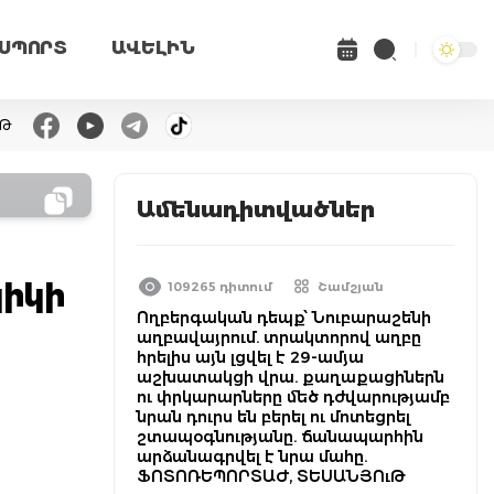
ՍՊՈՐՏ
ԱՎԵԼԻՆ
ւԹ
Ամենադիտվածներ
պիկի
109265 դիտում
Շամշյան
Ողբերգական դեպք՝ Նուբարաշենի
աղբավայրում. տրակտորով աղբը
հրելիս այն լցվել է 29-ամյա
աշխատակցի վրա. քաղաքացիներն
ու փրկարարները մեծ դժվարությամբ
նրան դուրս են բերել ու մոտեցրել
շտապօգնությանը. ճանապարհին
արձանագրվել է նրա մահը.
ՖՈՏՈՌԵՊՈՐՏԱԺ, ՏԵՍԱՆՅՈւԹ