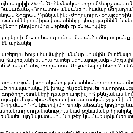
ձայն՝ ապրիլի 24-ին Ծիծեռնակաբերդում Վարչապետ Ն
«Դավաճան», «Հողատու» անվանելու համար մեղադրա
նդամ Տիգրան Դրմեյանին։ «Ժողովուրդ» օրաթերթին
ի շրջանակներում իրավապահները կհարցաքննեն նաեւ
իների ընդվզումից սթրեսի էր ենթարկվել։
ռնակաբերդի միջադեպի գործով մեկ անձի մեղադրանք 
 են արձակել։
նակաբերդի» հուշահամալիրի անմար կրակին մոտենալու
ա Հակոբյանի եւ նրա դստեր ներկայությամբ «Ազգայի
ն՝ «Դավաճան», «Հողատու»։ Միջադեպից հետո 7 անձ
յթ ատելության, խտրականության, անհանդուրժողական
ած հրապարակային խոսք հնչեցնելու, եւ հաղորդակց
գործողությունների դեպքի առթիվ ՀՀ քննչական կո
 քաղաքի Մալաթիա-Սեբաստիա վարչական շրջանի ք
2-րդ մասի 1-ին կետով (մի խումբ անձանց կողմից, 
 անհանդուրժողականություն կամ թշնամանք հրահրել
պես նաեւ այդ նպատակով նյութեր կամ առարկաներ տ