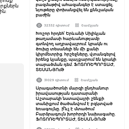
որոնք
բազմաթիվ ահազանգեր է ստացել.
արքներն
նյութերը փոխանցվել են քննչական
ին:
բաժին
32332 դիտում
Շամշյան
Խոշոր հրդեհ՝ Երևանի Սիլիկյան
թաղամասի հարևանությամբ
գտնվող աղբավայրում. կրակն ու
ծուխը տեսանելի են մի քանի
կիլոմետրից. հրշեջները, վտանգելով
իրենց կյանքը, պայքարում են կրակի
տարածման դեմ. ՖՈՏՈՌԵՊՈՐՏԱԺ,
ՏԵՍԱՆՅՈւԹ
31029 դիտում
Շամշյան
Արագածոտնի մարզի ընդհանուր
իրավասության դատարանի
Աշտարակի նստավայրի շենքի
տանիքում ծածանվում է բզկտված
եռագույնը․ ի՞նչ է մտածում
Բարձրագույն խորհրդի նախագահը.
ՖՈՏՈՌԵՊՈՐՏԱԺ, ՏԵՍԱՆՅՈւԹ