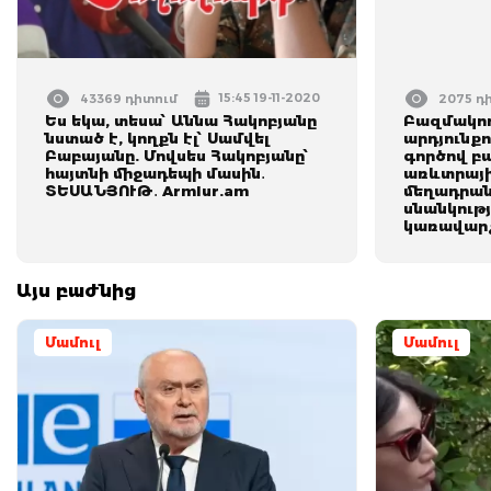
15:45 19-11-2020
43369 դիտում
2075 դ
Ես եկա, տեսա՝ Աննա Հակոբյանը
Բազմակող
նստած է, կողքն էլ՝ Սամվել
արդյունք
Բաբայանը. Մովսես Հակոբյանը՝
գործով բ
հայտնի միջադեպի մասին․
առևտրայի
ՏԵՍԱՆՅՈՒԹ․ Armlur.am
մեղադրան
սնանկութ
կառավար
Այս բաժնից
Մամուլ
Մամուլ