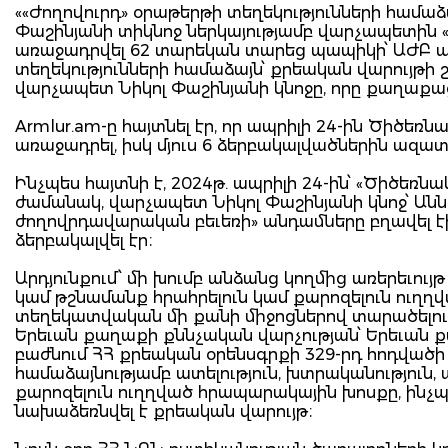
««Ժողովուրդ» օրաթերթի տեղեկությունների համա
Փաշինյանի տիկնոջ ներկայությամբ վարչապետին 
առաջադրվել 62 տարեկան տարեց պապիկի՝ ԱԺԲ ա
տեղեկությունների համաձայն՝ քրեական վարույթ
վարչապետ Նիկոլ Փաշինյանի կնոջը, որը քաղաքաց
Armlur.am-ը հայտնել էր, որ ապրիլի 24-ին Ծիծե
առաջադրել, իսկ մյուս 6 ձերբակալվածներին ազատ
Ինչպես հայտնի է, 2024թ. ապրիլի 24-ին՝ «Ծիծեռ
ժամանակ, վարչապետ Նիկոլ Փաշինյանի կնոջ՝ Անն
ժողովրդավարական բեւեռի» անդամները բղավել էի
ձերբակալվել էր։
Արդյունքում՝ մի խումբ անձանց կողմից առերեւու
կամ թշնամանք հրահրելուն կամ քարոզելուն ուղղվ
տեղեկատվական մի քանի միջոցներով տարածելու 
Երեւան քաղաքի քննչական վարչության՝ Երեւան
բաժնում ՀՀ քրեական օրենսգրքի 329-րդ հոդվածի 
համաձայնությամբ ատելություն, խտրականություն,
քարոզելուն ուղղված հրապարակային խոսքը, ինչ
նախաձեռնվել է քրեական վարույթ։