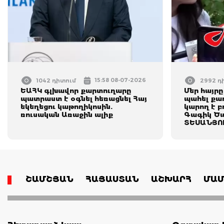
15:58 08-07-2026
1042 դիտում
2992 դ
ԵԱՀԿ գլխավոր քարտուղարը
Մեր հայրը
պատրաստ է օգնել հեռացնել Հայ
պահել քա
եկեղեցու կաթողիկոսին.
կարող է բ
ռուսական Առաջին ալիք
Գագիկ Ծա
ՏԵՍԱՆՅՈՒ
ՇԱՄՇՅԱՆ
ՀԱՅԱՍՏԱՆ
ԱՇԽԱՐՀ
ՄԱՄ