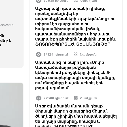
27935 դիտում
Շամշյան
Աշտարակի դատարանի դիմաց,
որտեղ ստեղծվել էր
ավտոմեքենաների «գերեզմանոց» ու
տիրում էր գարշահոտ ու
-05-2015
հակասանիտարական վիճակ,
պատասխանատուները վերջապես
ին
տարածքը բերեցին նախկին տեսքին.
անք է
ՖՈՏՈՌԵՊՈՐՏԱԺ, ՏԵՍԱՆՅՈւԹԵՐ
ն
24124 դիտում
Շամշյան
Արտակարգ ու բարի լուր. «Սուրբ
Աստվածամայր» բժշկական
կենտրոնում բժիշկները փրկել են 5-
ամյա օտարերկրացի տղայի կյանքը,
ում ծնողները հայտնաբերել էին
լողավազանում
22388 դիտում
Շամշյան
Առեղծվածային մահվան դեպք՝
Շիրակի մարզի գյուղերից մեկում․
ծնողների շիրիմի մոտ հայտնաբերվել
են տղայի մարմինը, հրազեն և
նամակ․ ՖՈՏՈՌԵՊՈՐՏԱԺ