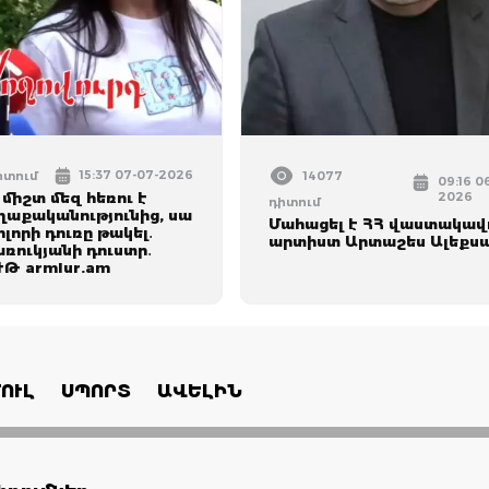
15:37 07-07-2026
իտում
14077
09:16 0
 միշտ մեզ հեռու է
2026
դիտում
ղաքականությունից, սա
Մահացել է ՀՀ վաստակավ
ոլորի դուռը թակել․
արտիստ Արտաշես Ալեքս
ռուկյանի դուստր․
Թ armlur.am
ՈՒԼ
ՍՊՈՐՏ
ԱՎԵԼԻՆ