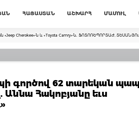
ՅԱՆ
ՀԱՅԱՍՏԱՆ
ԱՇԽԱՐՀ
ՄԱՄՈՒԼ
ն «Jeep Cherokee»-ն և «Toyota Camry»-ն․ ՖՈՏՈՌԵՊՈՐՏԱԺ, ՏԵՍԱՆՅՈ
ի գործով 62 տարեկան պա
 Աննա Հակոբյանը եւս
»