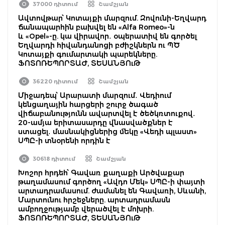
37000 դիտում
Շամշյան
Ավտովթար՝ Կոտայքի մարզում. Զովունի-Եղվարդ
ճանապարհին բախվել են «Alfa Romeo»-ն
և «Opel»-ը. կա վիրավոր․ օպերատիվ են գործել
Եղվարդի հիվանդանոցի բժիշկներն ու ՊԾ
Կոտայքի գումարտակի պարեկները.
ՖՈՏՈՌԵՊՈՐՏԱԺ, ՏԵՍԱՆՅՈւԹ
36220 դիտում
Շամշյան
Միջադեպ՝ Արարատի մարզում․ Վեդիում
կենցաղային հարցերի շուրջ ծագած
վիճաբանությունն ավարտվել է ծեծկռտուքով․
20-ամյա երիտասարդը վնասվածքներ է
ստացել․ մասնակիցներից մեկը «Վեդի պլաստ»
ՍՊԸ-ի տնօրենի որդին է
30618 դիտում
Շամշյան
Խոշոր հրդեհ՝ Գավառ քաղաքի Արծվաքար
թաղամասում գործող «Ավդո Մեկ» ՍՊԸ-ի փայտի
արտադրամասում. ժամանել են Գավառի, Սևանի,
Մարտունու հրշեջները. արտադրամասն
ամբողջությամբ վերածվել է մոխրի.
ՖՈՏՈՌԵՊՈՐՏԱԺ, ՏԵՍԱՆՅՈւԹ