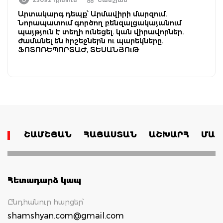
Արտակարգ դեպք՝ Արմավիրի մարզում.
Նորապատում գործող բենզալցակայանում
պայթյուն է տեղի ունեցել. կան վիրավորներ.
ժամանել են հրշեջներն ու պարեկները.
ՖՈՏՈՌԵՊՈՐՏԱԺ, ՏԵՍԱՆՅՈւԹ
ՇԱՄՇՅԱՆ
ՀԱՅԱՍՏԱՆ
ԱՇԽԱՐՀ
ՄԱՄ
Հետադարձ կապ
Ընդհանուր հարցեր՝
shamshyan.com@gmail.com