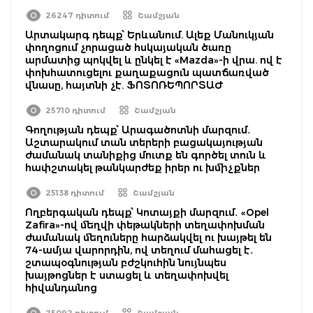
26247 դիտում
Շամշյան
Արտակարգ դեպք՝ Երևանում. Ալեք Մանուկյան
փողոցում չորացած հսկայական ծառը
արմատից պոկվել և ընկել է «Mazda»-ի վրա. ով է
փոխհատուցելու քաղաքացուն պատճառված
վնասը, հայտնի չէ. ՖՈՏՈՌԵՊՈՐՏԱԺ
25710 դիտում
Շամշյան
Գողության դեպք՝ Արագածոտնի մարզում․
Աշտարակում տան տերերի բացակայության
ժամանակ տանիքից մուտք են գործել տուն և
հափշտակել թանկարժեք իրեր ու խմիչքներ
25138 դիտում
Շամշյան
Ողբերգական դեպք՝ Կոտայքի մարզում․ «Opel
Zafira»-ով մեղվի փեթակների տեղափոխման
ժամանակ մեղուները հարձակվել ու խայթել են
74-ամյա վարորդին, ով տեղում մահացել է․
շտապօգնության բժշկուհին նույնպես
խայթոցներ է ստացել և տեղափոխվել
հիվանդանոց
25092 դիտում
Շամշյան