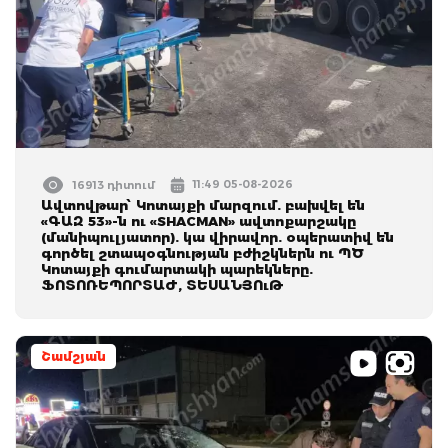
11:49 05-08-2026
16913 դիտում
Ավտովթար՝ Կոտայքի մարզում. բախվել են
«ԳԱԶ 53»-ն ու «SHACMAN» ավտոքարշակը
(մանիպուլյատոր). կա վիրավոր. օպերատիվ են
գործել շտապօգնության բժիշկներն ու ՊԾ
Կոտայքի գումարտակի պարեկները.
ՖՈՏՈՌԵՊՈՐՏԱԺ, ՏԵՍԱՆՅՈւԹ
Շամշյան