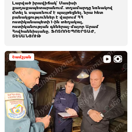
Լարված իրավիճակ՝ Մասիսի
քաղաքապետարանում. տղամարդը նռնակով
մտել և սպառնում է պայթեցնել. նրա հետ
բանակցություններ է վարում ՀՀ
ոստիկանապետի 1-ին տեղակալ,
ոստիկանության գեներալ-մայոր Արամ
Հովհաննիսյանը. ՖՈՏՈՌԵՊՈԵՐՏԱԺ,
ՏԵՍԱՆՅՈՒԹ
Շամշյան