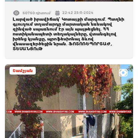
22:42 25-11-2024
60760 դիտում
Լարված իրավիճակ՝ Կոտայքի մարզում․ Պտղնի
գյուղում տղամարդը մարտական նռնակով
զինված սպառնում էր այն պայթեցնել․ ՀՀ
ոստիկանապետի տեղակալները, վտանգելով
իրենց կյանքը, պրոֆեսիոնալ ձևով
վնասազերծեցին նրան․ ՖՈՏՈՌԵՊՈՐՏԱԺ,
ՏԵՍԱՆՅՈւԹ
Շամշյան