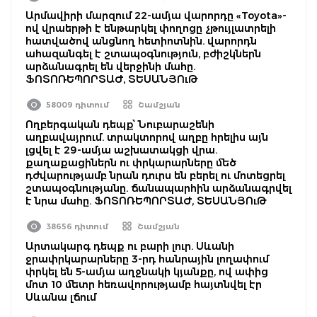
Արմավիրի մարզում 22-ամյա վարորդը «Toyota»-
ով վրաերթի է ենթարկել փողոցը չթույլատրելի
հատվածով անցնող հետիոտնին. վարորդն
ահազանգել է շտապօգնություն, բժիշկներն
արձանագրել են վերջինի մահը.
ՖՈՏՈՌԵՊՈՐՏԱԺ, ՏԵՍԱՆՅՈւԹ
58009 դիտում
Շամշյան
Ողբերգական դեպք՝ Նուբարաշենի
աղբավայրում. տրակտորով աղբը հրելիս այն
լցվել է 29-ամյա աշխատակցի վրա.
քաղաքացիներն ու փրկարարները մեծ
դժվարությամբ նրան դուրս են բերել ու մոտեցրել
շտապօգնությանը. ճանապարհին արձանագրվել
է նրա մահը. ՖՈՏՈՌԵՊՈՐՏԱԺ, ՏԵՍԱՆՅՈւԹ
38656 դիտում
Շամշյան
Արտակարգ դեպք ու բարի լուր. Սևանի
ջրափրկարարները 3-րդ հանրային լողափում
փրկել են 5-ամյա աղջնակի կյանքը, ով ափից
մոտ 10 մետր հեռավորությամբ հայտնվել էր
Սևանա լճում