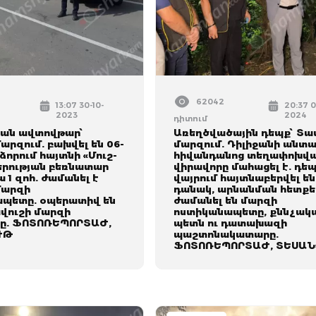
62042
13:07 30-10-
20:37 0
2023
2024
դիտում
ան ավտովթար՝
Առեղծվածային դեպք՝ Տա
արզում. բախվել են 06-
մարզում. Դիլիջանի անտ
ձորում հայտնի «Մուշ-
հիվանդանոց տեղափոխվ
կերության բեռնատար
վիրավորը մահացել է. դե
ա 1 զոհ. ժամանել է
վայրում հայտնաբերվել են
մարզի
դանակ, արնանման հետքե
պետը. օպերատիվ են
ժամանել են մարզի
ավուշի մարզի
ոստիկանապետը, քննչակ
ը. ՖՈՏՈՌԵՊՈՐՏԱԺ,
պետն ու դատախազի
ՒԹ
պաշտոնակատարը.
ՖՈՏՈՌԵՊՈՐՏԱԺ, ՏԵՍԱՆ