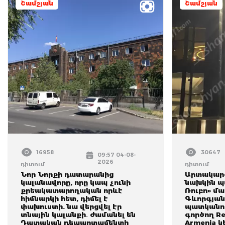
Շամշյան
Շամշյան
16958
30647
09:57 04-08-
2026
դիտում
դիտում
Նոր Նորքի դատարանից
Արտակարգ
կալանավորը, որը կապ չունի
նախկին պ
քրեակատարողական որևէ
Ռուբո» մ
հիմնարկի հետ, դիմել է
Գևորգյան
փախուստի. նա վերցվել էր
պատկանող
տնային կալանքի․ ժամանել են
գործող Re
Դատական դեպարտամենտի
Armenia 