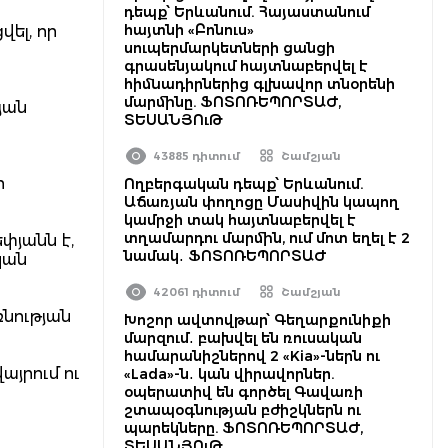
դեպք՝ Երևանում. Հայաստանում
հայտնի «Բոնուս»
ել, որ
սուպերմարկետների ցանցի
գրասենյակում հայտնաբերվել է
հիմնադիրներից գլխավոր տնօրենի
մարմինը. ՖՈՏՈՌԵՊՈՐՏԱԺ,
յան
ՏԵՍԱՆՅՈւԹ
43885 դիտում
Շամշյան
ի
Ողբերգական դեպք՝ Երևանում.
Աճառյան փողոցը Մասիվին կապող
կամրջի տակ հայտնաբերվել է
տղամարդու մարմին, ում մոտ եղել է 2
փյանն է,
նամակ․ ՖՈՏՈՌԵՊՈՐՏԱԺ
կան
42061 դիտում
Շամշյան
նության
Խոշոր ավտովթար՝ Գեղարքունիքի
մարզում․ բախվել են ռուսական
համարանիշներով 2 «Kia»-ներն ու
այրում ու
«Lada»-ն․ կան վիրավորներ.
օպերատիվ են գործել Գավառի
շտապօգնության բժիշկներն ու
պարեկները. ՖՈՏՈՌԵՊՈՐՏԱԺ,
ՏԵՍԱՆՅՈւԹ