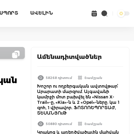
ՍՊՈՐՏ
ԱՎԵԼԻՆ
Ամենադիտվածներ
կան
58268 դիտում
Շամշյան
Խոշոր ու ողբերգական ավտովթար՝
Արարատի մարզում. Այգավանի
կամրջի մոտ բախվել են «Nissan X-
Trail»-ը, «Kia»-ն և 2 «Opel»-ները. կա 1
զոհ, 1 վիրավոր. ՖՈՏՈՌԵՊՈՐՏԱԺ,
ՏԵՍԱՆՅՈւԹ
50880 դիտում
Շամշյան
Կրակոց և առեղծվածային մահվան