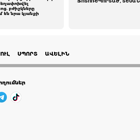
ՖՈՏՈՌԵՊՈՐՏԱԺ, ՏԵՍԱՆ
տեղափոխվել
ոց. բժիշկները
 են նրա կյանքի
ՈՒԼ
ՍՊՈՐՏ
ԱՎԵԼԻՆ
ղումներ