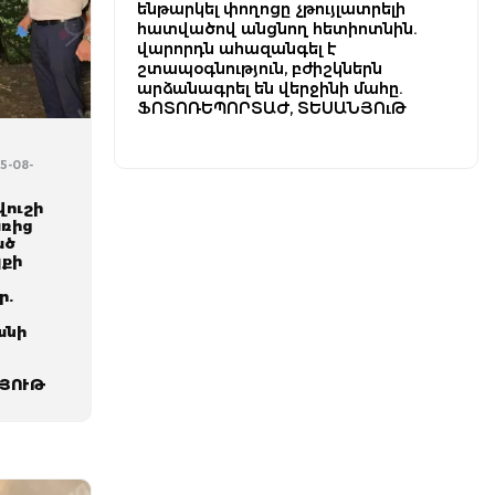
ենթարկել փողոցը չթույլատրելի
հատվածով անցնող հետիոտնին.
վարորդն ահազանգել է
շտապօգնություն, բժիշկներն
արձանագրել են վերջինի մահը.
ՖՈՏՈՌԵՊՈՐՏԱԺ, ՏԵՍԱՆՅՈւԹ
5-08-
վուշի
առից
ած
պքի
ր.
անի
ՅՈՒԹ