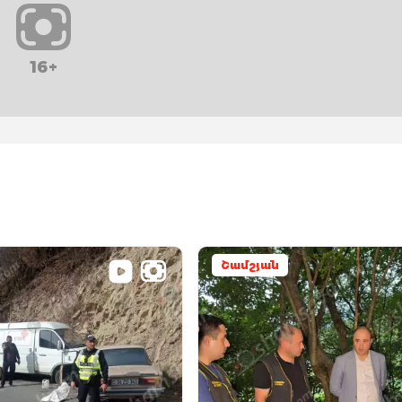
16+
Շամշյան