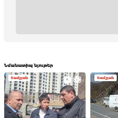
Նմանատիպ նյութեր
Շամշյան
Շամշյան