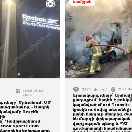
Շամշյան
21:25 0
25515 դիտում
23:49 03-08-
2026
Արտակարգ դեպք՝ Արմավ
քաղաքում. հրդեհ է բռնկվ
 դեպք՝ Երևանում. ԱԺ
կայանված «Ford Transit»-
ատգամավոր, «Ծաղիկ
կրակն ու ծուխը տեսանելի 
ականվամբ Ռուբեն
քանի հարյուր մետրից. ժա
ին
են մարզի փրկարարական
՝ Դավիթաշենում
վարչության պետը և ՊԾ
ebok Sports Club
գումարտակի հրամանատա
կենտրոնից երիտասարդ