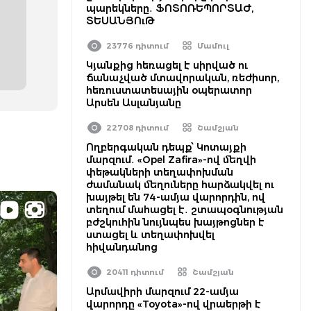
պարեկները․ ՖՈՏՈՌԵՊՈՐՏԱԺ,
ՏԵՍԱՆՅՈւԹ
23776 դիտում
Մամուլ
Կյանքից հեռացել է սիրված ու
ճանաչված մտավորական, ռեժիսոր,
հեռուստատեսային օպերատոր
Արսեն Ասլանյանը
22708 դիտում
Շամշյան
Ողբերգական դեպք՝ Կոտայքի
մարզում․ «Opel Zafira»-ով մեղվի
փեթակների տեղափոխման
ժամանակ մեղուները հարձակվել ու
խայթել են 74-ամյա վարորդին, ով
տեղում մահացել է․ շտապօգնության
բժշկուհին նույնպես խայթոցներ է
ստացել և տեղափոխվել
հիվանդանոց
20411 դիտում
Շամշյան
Արմավիրի մարզում 22-ամյա
վարորդը «Toyota»-ով վրաերթի է