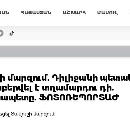
ՅԱՆ
ՀԱՅԱՍՏԱՆ
ԱՇԽԱՐՀ
ՄԱՄՈՒԼ
ի մարզում. Դիլիջանի պետա
բերվել է տղամարդու դի.
անապետը. ՖՈՏՈՌԵՊՈՐՏԱԺ
եցել Տավուշի մարզում: