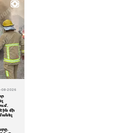
3-08-2026
իր
ել
ում.
էին մի
մանել
րը.