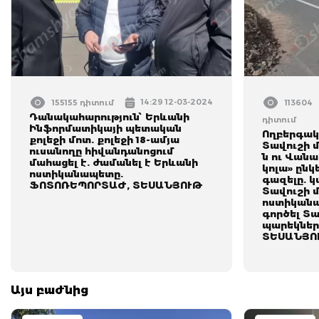
14:29 12-03-2024
155155 դիտում
113604
Դանակահարություն՝ Երևանի
դիտում
Ինֆորմատիկայի պետական
Ողբերգակ
քոլեջի մոտ. քոլեջի 18-ամյա
Տավուշի մ
ուսանողը հիվանդանոցում
ն ու Վանա
մահացել է. ժամանել է Երևանի
կոլա» ըն
ոստիկանապետը.
գազելը. կ
ՖՈՏՈՌԵՊՈՐՏԱԺ, ՏԵՍԱՆՅՈՒԹ
Տավուշի 
ոստիկանա
գործել Տ
պարեկներ
ՏԵՍԱՆՅՈ
Այս բաժնից