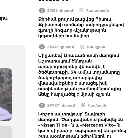
30193 դիտում
Հայաստան
նրա
Ձիթհանքովում բացվեց Հիսուս
Քրիստոսի արձանը՝ ամբողջացնելով
գյուղի հոգևոր-մշակութային
կոթողների համալիրը
28332 դիտում
Շամշյան
Միջադեպ՝ Արագածոտնի մարզում․
Աշտարակում ծննդյան
արարողությունը վերածվել է
ծեծկռտուքի․ 34-ամյա տղամարդը
ծակող-կտրող առարկայից
վնասվածքներ է ստացել, իսկ
ոստիկանության բաժնում նրանցից
մեկը հարվածել է մյուսի գլխին
26727 դիտում
Շամշյան
Խոշոր ավտովթար՝ Տավուշի
մարզում․ Ծաղկավանում բախվել են
«Nissan Tiida»-ն և «Mercedes Vito»-ն․
կա 4 վիրավոր․ օպերատիվ են գործել
շտապօգնության բժիշկներն ու