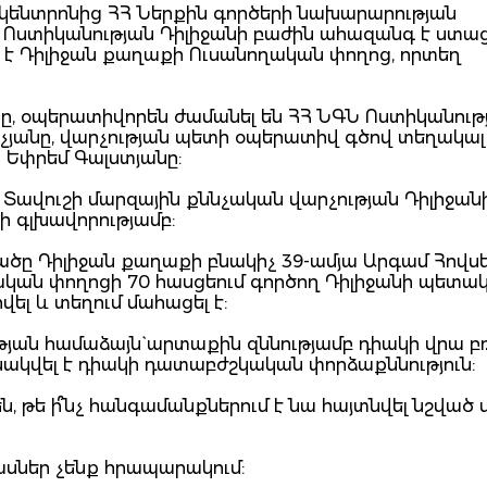
ն կենտրոնից ՀՀ Ներքին գործերի նախարարության
և Ոստիկանության Դիլիջանի բաժին ահազանգ է ստացվ
լ է Դիլիջան քաղաքի Ուսանողական փողոց, որտեղ
նը, օպերատիվորեն ժամանել են ՀՀ ՆԳՆ Ոստիկանութ
տչյանը, վարչության պետի օպերատիվ գծով տեղակալ
 Եփրեմ Գալստյանը:
Տավուշի մարզային քննչական վարչության Դիլիջան
ի գլխավորությամբ:
ցածը Դիլիջան քաղաքի բնակիչ 39-ամյա Արգամ Հովսե
ողական փողոցի 70 հասցեում գործող Դիլիջանի պետա
ել և տեղում մահացել է:
ան համաձայն` արտաքին զննությամբ դիակի վրա բռ
անակվել է դիակի դատաբժշկական փորձաքննություն:
, թե ի՞նչ հանգամանքներում է նա հայտնվել նշված վ
ասներ չենք հրապարակում: