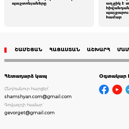
պաշտոնյաները
աղջիկ է 
հիվանդան
պայքարում
համար
ՇԱՄՇՅԱՆ
ՀԱՅԱՍՏԱՆ
ԱՇԽԱՐՀ
ՄԱՄ
Հետադարձ կապ
Օգտակար հ
Ընդհանուր հարցեր՝
shamshyan.com@gmail.com
Գովազդի համար`
gevorget@gmail.com