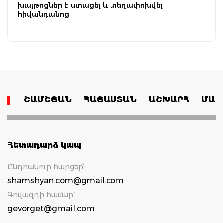
խայթոցներ է ստացել և տեղափոխվել
հիվանդանոց
ՇԱՄՇՅԱՆ
ՀԱՅԱՍՏԱՆ
ԱՇԽԱՐՀ
ՄԱՄ
Հետադարձ կապ
Ընդհանուր հարցեր՝
shamshyan.com@gmail.com
Գովազդի համար`
gevorget@gmail.com