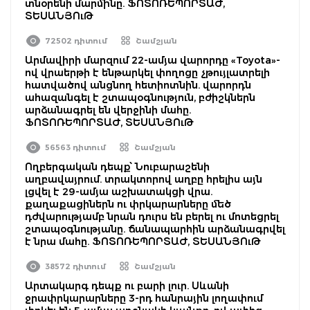
տնօրենի մարմինը. ՖՈՏՈՌԵՊՈՐՏԱԺ,
ՏԵՍԱՆՅՈւԹ
72502 դիտում
Շամշյան
Արմավիրի մարզում 22-ամյա վարորդը «Toyota»-
ով վրաերթի է ենթարկել փողոցը չթույլատրելի
հատվածով անցնող հետիոտնին. վարորդն
ահազանգել է շտապօգնություն, բժիշկներն
արձանագրել են վերջինի մահը.
ՖՈՏՈՌԵՊՈՐՏԱԺ, ՏԵՍԱՆՅՈւԹ
56563 դիտում
Շամշյան
Ողբերգական դեպք՝ Նուբարաշենի
աղբավայրում. տրակտորով աղբը հրելիս այն
լցվել է 29-ամյա աշխատակցի վրա.
քաղաքացիներն ու փրկարարները մեծ
դժվարությամբ նրան դուրս են բերել ու մոտեցրել
շտապօգնությանը. ճանապարհին արձանագրվել
է նրա մահը. ՖՈՏՈՌԵՊՈՐՏԱԺ, ՏԵՍԱՆՅՈւԹ
38572 դիտում
Շամշյան
Արտակարգ դեպք ու բարի լուր. Սևանի
ջրափրկարարները 3-րդ հանրային լողափում