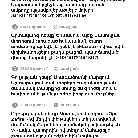
Մարտունու հրշեջները. արտադրամասն
ամբողջությամբ վերածվել է մոխրի.
ՖՈՏՈՌԵՊՈՐՏԱԺ, ՏԵՍԱՆՅՈւԹ
26178 դիտում
Շամշյան
Արտակարգ դեպք՝ Երևանում. Ալեք Մանուկյան
փողոցում չորացած հսկայական ծառը
արմատից պոկվել և ընկել է «Mazda»-ի վրա. ով է
փոխհատուցելու քաղաքացուն պատճառված
վնասը, հայտնի չէ. ՖՈՏՈՌԵՊՈՐՏԱԺ
25620 դիտում
Շամշյան
Գողության դեպք՝ Արագածոտնի մարզում․
Աշտարակում տան տերերի բացակայության
ժամանակ տանիքից մուտք են գործել տուն և
հափշտակել թանկարժեք իրեր ու խմիչքներ
25009 դիտում
Շամշյան
Ողբերգական դեպք՝ Կոտայքի մարզում․ «Opel
Zafira»-ով մեղվի փեթակների տեղափոխման
ժամանակ մեղուները հարձակվել ու խայթել են
74-ամյա վարորդին, ով տեղում մահացել է․
շտապօգնության բժշկուհին նույնպես