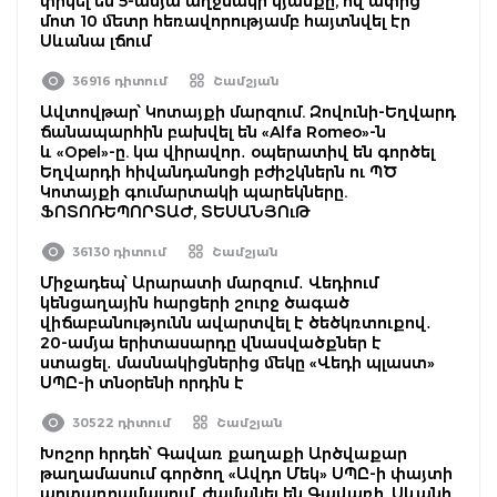
փրկել են 5-ամյա աղջնակի կյանքը, ով ափից
մոտ 10 մետր հեռավորությամբ հայտնվել էր
Սևանա լճում
36916 դիտում
Շամշյան
Ավտովթար՝ Կոտայքի մարզում. Զովունի-Եղվարդ
ճանապարհին բախվել են «Alfa Romeo»-ն
և «Opel»-ը. կա վիրավոր․ օպերատիվ են գործել
Եղվարդի հիվանդանոցի բժիշկներն ու ՊԾ
Կոտայքի գումարտակի պարեկները.
ՖՈՏՈՌԵՊՈՐՏԱԺ, ՏԵՍԱՆՅՈւԹ
36130 դիտում
Շամշյան
Միջադեպ՝ Արարատի մարզում․ Վեդիում
կենցաղային հարցերի շուրջ ծագած
վիճաբանությունն ավարտվել է ծեծկռտուքով․
20-ամյա երիտասարդը վնասվածքներ է
ստացել․ մասնակիցներից մեկը «Վեդի պլաստ»
ՍՊԸ-ի տնօրենի որդին է
30522 դիտում
Շամշյան
Խոշոր հրդեհ՝ Գավառ քաղաքի Արծվաքար
թաղամասում գործող «Ավդո Մեկ» ՍՊԸ-ի փայտի
արտադրամասում. ժամանել են Գավառի, Սևանի,