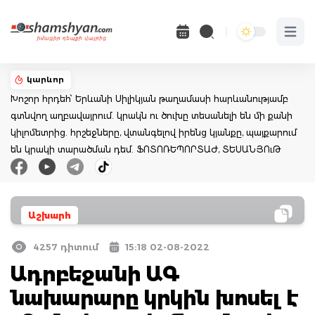
Open 
կարևոր
Խոշոր հրդեհ՝ Երևանի Սիլիկյան թաղամասի հարևանությամբ
գտնվող աղբավայրում. կրակն ու ծուխը տեսանելի են մի քանի
կիլոմետրից. հրշեջները, վտանգելով իրենց կյանքը, պայքարում
են կրակի տարածման դեմ. ՖՈՏՈՌԵՊՈՐՏԱԺ, ՏԵՍԱՆՅՈւԹ
Աշխարհ
4257 դիտում
15:18 02-08-2022
Ադրբեջանի ԱԳ
նախարարը կրկին խոսել է