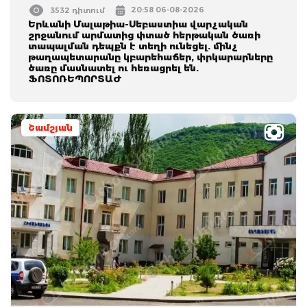
20:58 06-08-2026
3532 դիտում
Երևանի Մալաթիա-Սեբաստիա վարչական
շրջանում արմատից փտած հերթական ծառի
տապալման դեպքն է տեղի ունեցել. մինչ
թաղապետարանը կբարեհաճեր, փրկարարները
ծառը մասնատել ու հեռացրել են.
ՖՈՏՈՌԵՊՈՐՏԱԺ
Շամշյան