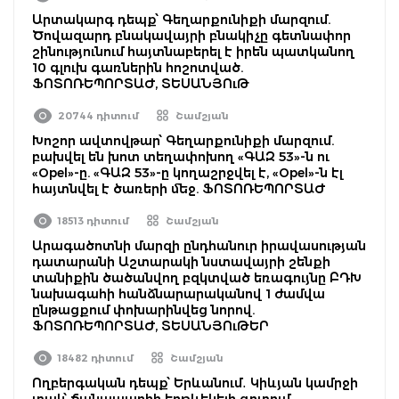
Արտակարգ դեպք՝ Գեղարքունիքի մարզում.
Ծովազարդ բնակավայրի բնակիչը գետնափոր
շինությունում հայտնաբերել է իրեն պատկանող
10 գլուխ գառներին հոշոտված.
ՖՈՏՈՌԵՊՈՐՏԱԺ, ՏԵՍԱՆՅՈւԹ
20744 դիտում
Շամշյան
Խոշոր ավտովթար՝ Գեղարքունիքի մարզում.
բախվել են խոտ տեղափոխող «ԳԱԶ 53»-ն ու
«Opel»-ը. «ԳԱԶ 53»-ը կողաշրջվել է, «Opel»-ն էլ
հայտնվել է ծառերի մեջ. ՖՈՏՈՌԵՊՈՐՏԱԺ
18513 դիտում
Շամշյան
Արագածոտնի մարզի ընդհանուր իրավասության
դատարանի Աշտարակի նստավայրի շենքի
տանիքին ծածանվող բզկտված եռագույնը ԲԴԽ
նախագահի հանձնարարականով 1 ժամվա
ընթացքում փոխարինվեց նորով.
ՖՈՏՈՌԵՊՈՐՏԱԺ, ՏԵՍԱՆՅՈւԹԵՐ
18482 դիտում
Շամշյան
Ողբերգական դեպք՝ Երևանում․ Կիևյան կամրջի
տակ՝ ճանապարհի երթևեկելի գոտում,