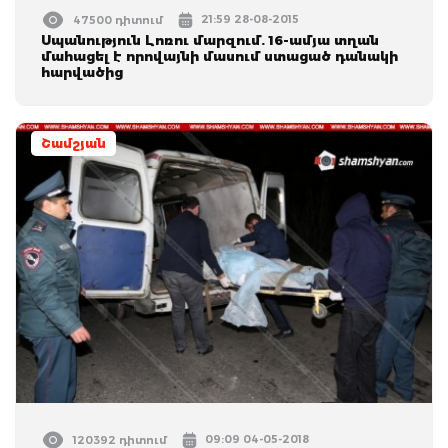
21:59 28-08-2015
47500 դիտում
Սպանություն Լոռու մարզում. 16-ամյա տղան
մահացել է որովայնի մասում ստացած դանակի
հարվածից
Շամշյան
09:09 04-05-2018
120392 դիտում