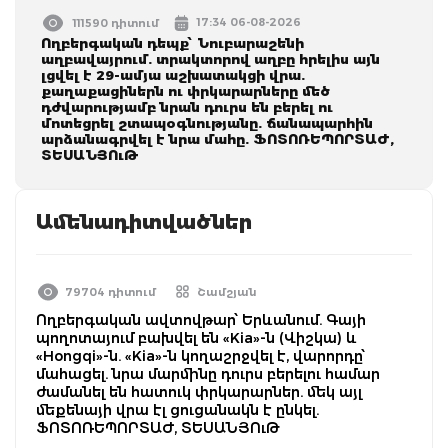
17:34 06-08-2026
111590 դիտում
Ողբերգական դեպք՝ Նուբարաշենի
աղբավայրում. տրակտորով աղբը հրելիս այն
լցվել է 29-ամյա աշխատակցի վրա.
քաղաքացիներն ու փրկարարները մեծ
դժվարությամբ նրան դուրս են բերել ու
մոտեցրել շտապօգնությանը. ճանապարհին
արձանագրվել է նրա մահը. ՖՈՏՈՌԵՊՈՐՏԱԺ,
ՏԵՍԱՆՅՈւԹ
Ամենադիտվածներ
79704 դիտում
Շամշյան
Ողբերգական ավտովթար՝ Երևանում. Գայի
պողոտայում բախվել են «Kia»-ն (Վիշկա) և
«Hongqi»-ն. «Kia»-ն կողաշրջվել է, վարորդը՝
մահացել. նրա մարմինը դուրս բերելու համար
ժամանել են հատուկ փրկարարներ. մեկ այլ
մեքենայի վրա էլ ցուցանակն է ընկել.
ՖՈՏՈՌԵՊՈՐՏԱԺ, ՏԵՍԱՆՅՈւԹ