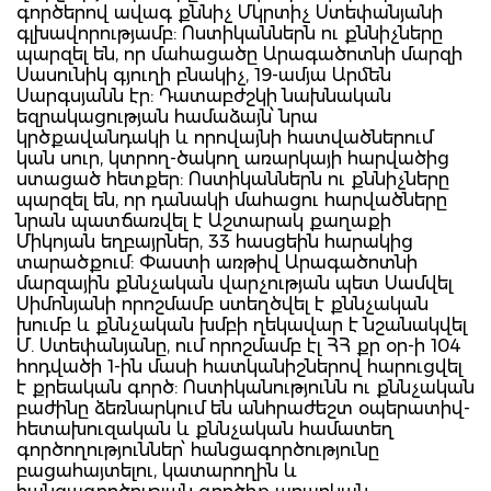
գործերով ավագ քննիչ Մկրտիչ Ստեփանյանի
գլխավորությամբ: Ոստիկաններն ու քննիչները
պարզել են, որ մահացածը Արագածոտնի մարզի
Սասունիկ գյուղի բնակիչ, 19-ամյա Արմեն
Սարգսյանն էր: Դատաբժշկի նախնական
եզրակացության համաձայն՝ նրա
կրծքավանդակի և որովայնի հատվածներում
կան սուր, կտրող-ծակող առարկայի հարվածից
ստացած հետքեր: Ոստիկաններն ու քննիչները
պարզել են, որ դանակի մահացու հարվածները
նրան պատճառվել է Աշտարակ քաղաքի
Միկոյան եղբայրներ, 33 հասցեին հարակից
տարածքում: Փաստի առթիվ Արագածոտնի
մարզային քննչական վարչության պետ Սամվել
Սիմոնյանի որոշմամբ ստեղծվել է քննչական
խումբ և քննչական խմբի ղեկավար է նշանակվել
Մ. Ստեփանյանը, ում որոշմամբ էլ ՀՀ քր օր-ի 104
հոդվածի 1-ին մասի հատկանիշներով հարուցվել
է քրեական գործ: Ոստիկանությունն ու քննչական
բաժինը ձեռնարկում են անհրաժեշտ օպերատիվ-
հետախուզական և քննչական համատեղ
գործողություններ՝ հանցագործությունը
բացահայտելու, կատարողին և