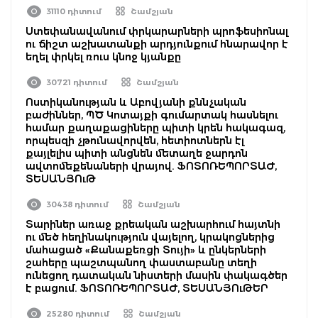
31110 դիտում
Շամշյան
Ստեփանավանում փրկարարների պրոֆեսիոնալ
ու ճիշտ աշխատանքի արդյունքում հնարավոր է
եղել փրկել ռուս կնոջ կյանքը
30721 դիտում
Շամշյան
Ոստիկանության և Աբովյանի քննչական
բաժիններ, ՊԾ Կոտայքի գումարտակ հասնելու
համար քաղաքացիները պիտի կրեն հակագազ,
որպեսզի չթունավորվեն, հետիոտներն էլ
քայլելիս պիտի անցնեն մետաղե ջարդոն
ավտոմեքենաների վրայով. ՖՈՏՈՌԵՊՈՐՏԱԺ,
ՏԵՍԱՆՅՈւԹ
30438 դիտում
Շամշյան
Տարիներ առաջ քրեական աշխարհում հայտնի
ու մեծ հեղինակություն վայելող, կրակոցներից
մահացած «Քանաքեռցի Տույի» և ընկերների
շահերը պաշտպանող փաստաբանը տեղի
ունեցող դատական նիստերի մասին փակագծեր
է բացում. ՖՈՏՈՌԵՊՈՐՏԱԺ, ՏԵՍԱՆՅՈւԹԵՐ
25280 դիտում
Շամշյան