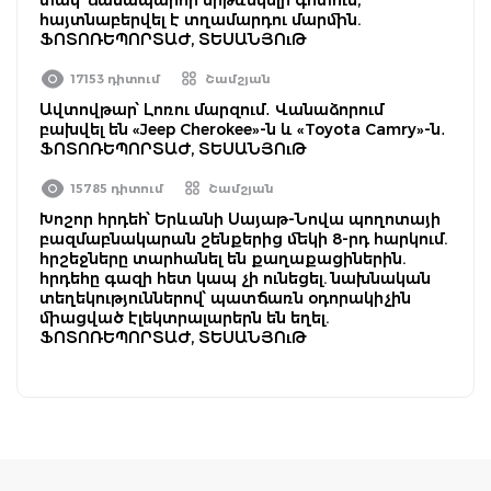
հայտնաբերվել է տղամարդու մարմին.
ՖՈՏՈՌԵՊՈՐՏԱԺ, ՏԵՍԱՆՅՈւԹ
17153 դիտում
Շամշյան
Ավտովթար՝ Լոռու մարզում․ Վանաձորում
բախվել են «Jeep Cherokee»-ն և «Toyota Camry»-ն․
ՖՈՏՈՌԵՊՈՐՏԱԺ, ՏԵՍԱՆՅՈւԹ
15785 դիտում
Շամշյան
Խոշոր հրդեհ՝ Երևանի Սայաթ-Նովա պողոտայի
բազմաբնակարան շենքերից մեկի 8-րդ հարկում.
հրշեջները տարհանել են քաղաքացիներին.
հրդեհը գազի հետ կապ չի ունեցել. նախնական
տեղեկություններով՝ պատճառն օդորակիչին
միացված էլեկտրալարերն են եղել.
ՖՈՏՈՌԵՊՈՐՏԱԺ, ՏԵՍԱՆՅՈւԹ