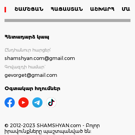
ՇԱՄՇՅԱՆ
ՀԱՅԱՍՏԱՆ
ԱՇԽԱՐՀ
ՄԱՄ
Հետադարձ կապ
Ընդհանուր հարցեր՝
shamshyan.com@gmail.com
Գովազդի համար`
gevorget@gmail.com
Օգտակար հղումներ
© 2012-2023 SHAMSHYAN.com - Բոլոր
իրավունքները պաշտպանված են: