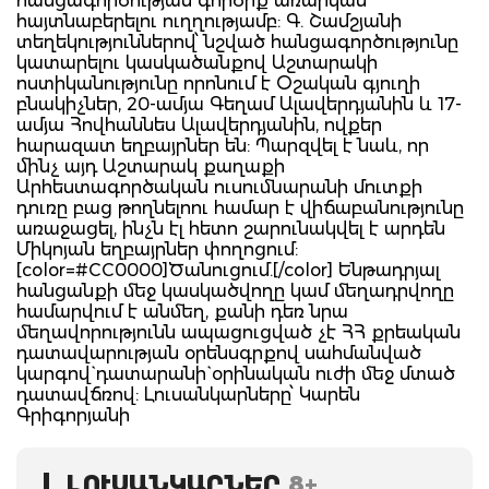
հանցագործության գործիք առարկան
հայտնաբերելու ուղղությամբ: Գ. Շամշյանի
տեղեկություններով՝ նշված հանցագործությունը
կատարելու կասկածանքով Աշտարակի
ոստիկանությունը որոնում է Օշական գյուղի
բնակիչներ, 20-ամյա Գեղամ Ալավերդյանին և 17-
ամյա Հովհաննես Ալավերդյանին, ովքեր
հարազատ եղբայրներ են: Պարզվել է նաև, որ
մինչ այդ Աշտարակ քաղաքի
Արհեստագործական ուսումնարանի մուտքի
դուռը բաց թողնելոու համար է վիճաբանությունը
առաջացել, ինչն էլ հետո շարունակվել է արդեն
Միկոյան եղբայրներ փողոցում:
[color=#CC0000]Ծանուցում.[/color] Ենթադրյալ
հանցանքի մեջ կասկածվողը կամ մեղադրվողը
համարվում է անմեղ, քանի դեռ նրա
մեղավորությունն ապացուցված չէ ՀՀ քրեական
դատավարության օրենսգրքով սահմանված
կարգով` դատարանի` օրինական ուժի մեջ մտած
դատավճռով: Լուսանկարները՝ Կարեն
Գրիգորյանի
ԼՈՒՍԱՆԿԱՐՆԵՐ
8+