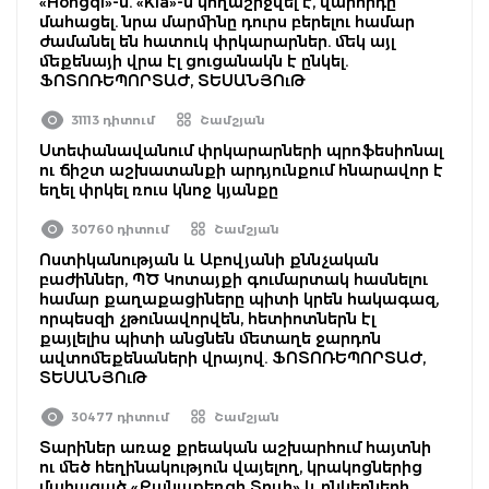
«Hongqi»-ն. «Kia»-ն կողաշրջվել է, վարորդը՝
մահացել. նրա մարմինը դուրս բերելու համար
ժամանել են հատուկ փրկարարներ. մեկ այլ
մեքենայի վրա էլ ցուցանակն է ընկել.
ՖՈՏՈՌԵՊՈՐՏԱԺ, ՏԵՍԱՆՅՈւԹ
31113 դիտում
Շամշյան
Ստեփանավանում փրկարարների պրոֆեսիոնալ
ու ճիշտ աշխատանքի արդյունքում հնարավոր է
եղել փրկել ռուս կնոջ կյանքը
30760 դիտում
Շամշյան
Ոստիկանության և Աբովյանի քննչական
բաժիններ, ՊԾ Կոտայքի գումարտակ հասնելու
համար քաղաքացիները պիտի կրեն հակագազ,
որպեսզի չթունավորվեն, հետիոտներն էլ
քայլելիս պիտի անցնեն մետաղե ջարդոն
ավտոմեքենաների վրայով. ՖՈՏՈՌԵՊՈՐՏԱԺ,
ՏԵՍԱՆՅՈւԹ
30477 դիտում
Շամշյան
Տարիներ առաջ քրեական աշխարհում հայտնի
ու մեծ հեղինակություն վայելող, կրակոցներից
մահացած «Քանաքեռցի Տույի» և ընկերների