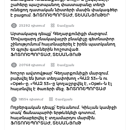
շահերը պաշտպանող փաստաբանը տեղի
ունեցող դատական նիստերի մասին փակագծեր
է բացում. ՖՈՏՈՌԵՊՈՐՏԱԺ, ՏԵՍԱՆՅՈւԹԵՐ
25292 դիտում
Շամշյան
Արտակարգ դեպք՝ Գեղարքունիքի մարզում.
Ծովազարդ բնակավայրի բնակիչը գետնափոր
շինությունում հայտնաբերել է իրեն պատկանող
10 գլուխ գառներին հոշոտված.
ՖՈՏՈՌԵՊՈՐՏԱԺ, ՏԵՍԱՆՅՈւԹ
20768 դիտում
Շամշյան
Խոշոր ավտովթար՝ Գեղարքունիքի մարզում.
բախվել են խոտ տեղափոխող «ԳԱԶ 53»-ն ու
«Opel»-ը. «ԳԱԶ 53»-ը կողաշրջվել է, «Opel»-ն էլ
հայտնվել է ծառերի մեջ. ՖՈՏՈՌԵՊՈՐՏԱԺ
18554 դիտում
Շամշյան
Ողբերգական դեպք՝ Երևանում․ Կիևյան կամրջի
տակ՝ ճանապարհի երթևեկելի գոտում,
հայտնաբերվել է տղամարդու մարմին.
ՖՈՏՈՌԵՊՈՐՏԱԺ, ՏԵՍԱՆՅՈւԹ