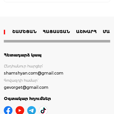
ՇԱՄՇՅԱՆ
ՀԱՅԱՍՏԱՆ
ԱՇԽԱՐՀ
ՄԱՄ
Հետադարձ կապ
Ընդհանուր հարցեր՝
shamshyan.com@gmail.com
Գովազդի համար`
gevorget@gmail.com
Օգտակար հղումներ