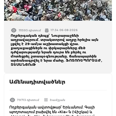
17:34 06-08-2026
111593 դիտում
Ողբերգական դեպք՝ Նուբարաշենի
աղբավայրում. տրակտորով աղբը հրելիս այն
լցվել է 29-ամյա աշխատակցի վրա.
քաղաքացիներն ու փրկարարները մեծ
դժվարությամբ նրան դուրս են բերել ու
մոտեցրել շտապօգնությանը. ճանապարհին
արձանագրվել է նրա մահը. ՖՈՏՈՌԵՊՈՐՏԱԺ,
ՏԵՍԱՆՅՈւԹ
Ամենադիտվածներ
79713 դիտում
Շամշյան
Ողբերգական ավտովթար՝ Երևանում. Գայի
պողոտայում բախվել են «Kia»-ն (Վիշկա) և