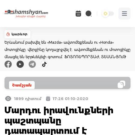
Open 
կարևոր
Երևանում բախվել են «Mazda» ավտոմեքենան ու «Honda»
մոտոցիկլը. վերջինը կողաշրջվել է. ավտոմեքենան ու մոտոցիկլը
մնացել են երթևեկելի գոտում. ՖՈՏՈՌԵՊՈՐՏԱԺ, ՏԵՍԱՆՅՈւԹ
Շամշյան
1899 դիտում
17:26 01-10-2020
Մարդու իրավունքների
պաշտպանը
դատապարտում է