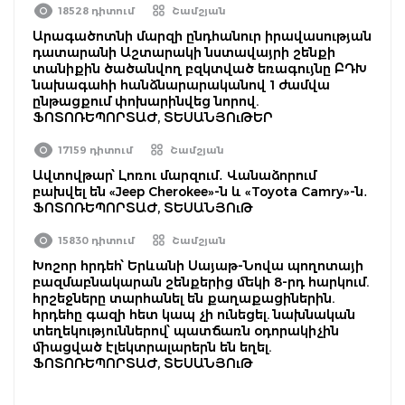
18528 դիտում
Շամշյան
Արագածոտնի մարզի ընդհանուր իրավասության
դատարանի Աշտարակի նստավայրի շենքի
տանիքին ծածանվող բզկտված եռագույնը ԲԴԽ
նախագահի հանձնարարականով 1 ժամվա
ընթացքում փոխարինվեց նորով.
ՖՈՏՈՌԵՊՈՐՏԱԺ, ՏԵՍԱՆՅՈւԹԵՐ
17159 դիտում
Շամշյան
Ավտովթար՝ Լոռու մարզում․ Վանաձորում
բախվել են «Jeep Cherokee»-ն և «Toyota Camry»-ն․
ՖՈՏՈՌԵՊՈՐՏԱԺ, ՏԵՍԱՆՅՈւԹ
15830 դիտում
Շամշյան
Խոշոր հրդեհ՝ Երևանի Սայաթ-Նովա պողոտայի
բազմաբնակարան շենքերից մեկի 8-րդ հարկում.
հրշեջները տարհանել են քաղաքացիներին.
հրդեհը գազի հետ կապ չի ունեցել. նախնական
տեղեկություններով՝ պատճառն օդորակիչին
միացված էլեկտրալարերն են եղել.
ՖՈՏՈՌԵՊՈՐՏԱԺ, ՏԵՍԱՆՅՈւԹ