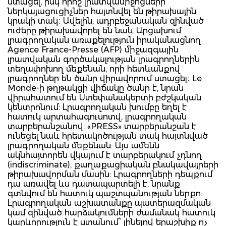
ստացել, իսկ որոշ լրատվամիջոցների
ներկայացուցիչներ հայտնվել են թիրախային
կրակի տակ։ Ավելին, ադրբեջանական զինված
ուժերը թիրախավորել են նաև Արցախում
լրագրողական առաքելություն իրականացնող
Agence France-Presse (AFP) միջազգային
լրատվական գործակալության լրագրողներին
տեղափոխող մեքենան, որի հետևանքով
լրագրողներ են ծանր վիրավորում ստացել։ Le
Monde-ի թղթակցի վիճակը ծանր է, նրան
վիրահատում են Ստեփանակերտի բժշկական
կենտրոնում: Լրագրողական խումբը եղել է
հատուկ արտահագուսոտվ, լրագրողական
տարբերանշանով: «PRESS» տարբերանշան է
ունեցել նաև հրետակոծության տակ հայտնված
լրագրողական մեքենան: Այս ամենն
ակնհայտորեն վկայում է տարբերակում չդնող
(indiscriminate), քաղաքացիական բնակավայրերի
թիրախավորման մասին: Լրագրողների դեպքում
դա առավել ևս դատապարտելի է. նրանք
գտնվում են հատուկ պաշտպանության ներքո:
Լրագրողական աշխատանքը պատերազմական
կամ զինված հարձակումների ժամանակ հատուկ
կարևորություն է ստանում՝ լինելով երաշխիք ոչ