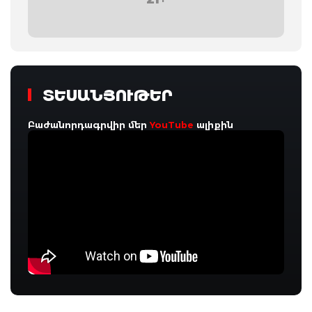
ՏԵՍԱՆՅՈՒԹԵՐ
Բաժանորդագրվիր մեր
YouTube
ալիքին