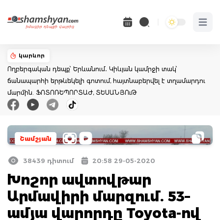
Open 
կարևոր
Ողբերգական դեպք՝ Երևանում․ Կիևյան կամրջի տակ՝
ճանապարհի երթևեկելի գոտում, հայտնաբերվել է տղամարդու
մարմին. ՖՈՏՈՌԵՊՈՐՏԱԺ, ՏԵՍԱՆՅՈւԹ
Շամշյան
38439 դիտում
20:58 29-05-2020
Խոշոր ավտովթար
Արմավիրի մարզում. 53–
ամյա վարորդը Toyota-ով