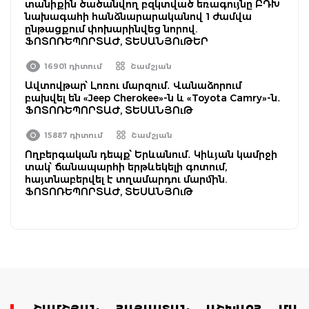
տանիքին ծածանվող բզկտված եռագույնը ԲԴԽ
նախագահի հանձնարարականով 1 ժամվա
ընթացքում փոխարինվեց նորով.
ՖՈՏՈՌԵՊՈՐՏԱԺ, ՏԵՍԱՆՅՈւԹԵՐ
16901 դիտում
Շամշյան
Ավտովթար՝ Լոռու մարզում․ Վանաձորում
բախվել են «Jeep Cherokee»-ն և «Toyota Camry»-ն․
ՖՈՏՈՌԵՊՈՐՏԱԺ, ՏԵՍԱՆՅՈւԹ
15887 դիտում
Շամշյան
Ողբերգական դեպք՝ Երևանում․ Կիևյան կամրջի
տակ՝ ճանապարհի երթևեկելի գոտում,
հայտնաբերվել է տղամարդու մարմին.
ՖՈՏՈՌԵՊՈՐՏԱԺ, ՏԵՍԱՆՅՈւԹ