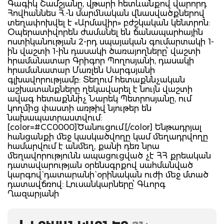
Գագիկ Շամշյանը, վթարի հետևանքով վարորդ
Հովհաննես Հ.-ն մարմնական վնասվածքներով
տեղափոխվել է «Արմավիր» բժշկական կենտրոն:
Օպերատիվորեն ժամանել են ճանապարհային
ոստիկանության 2-րդ սպայական գումարտակի 1-
ին վաշտի 1-ին դասակի ծառայողները՝ վաշտի
հրամանատար Գրիգոր Պողոսյանի, դասակի
հրամանատար Մառլեն Սարգսյանի
գլխավորությամբ: Տեղում հետաքննչական
աշխատանքները ղեկավարել է նույն վաշտի
ավագ հետաքննիչ Նարեկ Պետրոսյանը, ում
կողմից փաստի առթիվ նյութեր են
նախապատրաստվում:
[color=#CC0000]Ծանուցում.[/color] Ենթադրյալ
հանցանքի մեջ կասկածվողը կամ մեղադրվողը
համարվում է անմեղ, քանի դեռ նրա
մեղավորությունն ապացուցված չէ ՀՀ քրեական
դատավարության օրենսգրքով սահմանված
կարգով` դատարանի` օրինական ուժի մեջ մտած
դատավճռով: Լուսանկարները՝ Գևորգ
Ղազարյանի