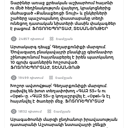
Տարիներ առաջ քրեական աշխարհում հայտնի
ու մեծ հեղինակություն վայելող, կրակոցներից
մահացած «Քանաքեռցի Տույի» և ընկերների
շահերը պաշտպանող փաստաբանը տեղի
ունեցող դատական նիստերի մասին փակագծեր
է բացում. ՖՈՏՈՌԵՊՈՐՏԱԺ, ՏԵՍԱՆՅՈւԹԵՐ
24857 դիտում
Շամշյան
Արտակարգ դեպք՝ Գեղարքունիքի մարզում.
Ծովազարդ բնակավայրի բնակիչը գետնափոր
շինությունում հայտնաբերել է իրեն պատկանող
10 գլուխ գառներին հոշոտված.
ՖՈՏՈՌԵՊՈՐՏԱԺ, ՏԵՍԱՆՅՈւԹ
19499 դիտում
Շամշյան
Խոշոր ավտովթար՝ Գեղարքունիքի մարզում.
բախվել են խոտ տեղափոխող «ԳԱԶ 53»-ն ու
«Opel»-ը. «ԳԱԶ 53»-ը կողաշրջվել է, «Opel»-ն էլ
հայտնվել է ծառերի մեջ. ՖՈՏՈՌԵՊՈՐՏԱԺ
18132 դիտում
Շամշյան
Արագածոտնի մարզի ընդհանուր իրավասության
դատարանի Աշտարակի նստավայրի շենքի