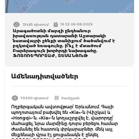
16:32 06-08-2026
31485 դիտում
Արագածոտնի մարզի ընդհանուր
իրավասության դատարանի Աշտարակի
նստավայրի շենքի տանիքում ծածանվում է
բզկտված եռագույնը․ ի՞նչ է մտածում
Բարձրագույն խորհրդի նախագահը.
ՖՈՏՈՌԵՊՈՐՏԱԺ, ՏԵՍԱՆՅՈւԹ
Ամենադիտվածներ
79290 դիտում
Շամշյան
Ողբերգական ավտովթար՝ Երևանում. Գայի
պողոտայում բախվել են «Kia»-ն (Վիշկա) և
«Hongqi»-ն. «Kia»-ն կողաշրջվել է, վարորդը՝
մահացել. նրա մարմինը դուրս բերելու համար
ժամանել են հատուկ փրկարարներ. մեկ այլ
մեքենայի վրա էլ ցուցանակն է ընկել.