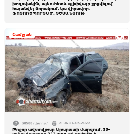
խողովակին, այնուհետև գլխիվայր շրջվելով՝
հայտնվել ձորակում. կա վիրավոր.
ՖՈՏՈՌԵՊՈՐՏԱԺ, ՏԵՍԱՆՅՈՒԹ
Շամշյան
21:04 24-03-2022
38588 դիտում
Խոշոր ավտովթար Արարատի մարզում. 33–
ամյա վարորդը ВАЗ 2170-ով բախվել է