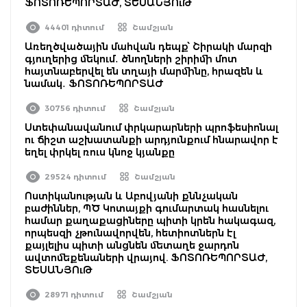
ՖՈՏՈՌԵՊՈՐՏԱԺ, ՏԵՍԱՆՅՈւԹ
44401 դիտում
Շամշյան
Առեղծվածային մահվան դեպք՝ Շիրակի մարզի
գյուղերից մեկում․ ծնողների շիրիմի մոտ
հայտնաբերվել են տղայի մարմինը, հրազեն և
նամակ․ ՖՈՏՈՌԵՊՈՐՏԱԺ
30756 դիտում
Շամշյան
Ստեփանավանում փրկարարների պրոֆեսիոնալ
ու ճիշտ աշխատանքի արդյունքում հնարավոր է
եղել փրկել ռուս կնոջ կյանքը
29524 դիտում
Շամշյան
Ոստիկանության և Աբովյանի քննչական
բաժիններ, ՊԾ Կոտայքի գումարտակ հասնելու
համար քաղաքացիները պիտի կրեն հակագազ,
որպեսզի չթունավորվեն, հետիոտներն էլ
քայլելիս պիտի անցնեն մետաղե ջարդոն
ավտոմեքենաների վրայով. ՖՈՏՈՌԵՊՈՐՏԱԺ,
ՏԵՍԱՆՅՈւԹ
28971 դիտում
Շամշյան