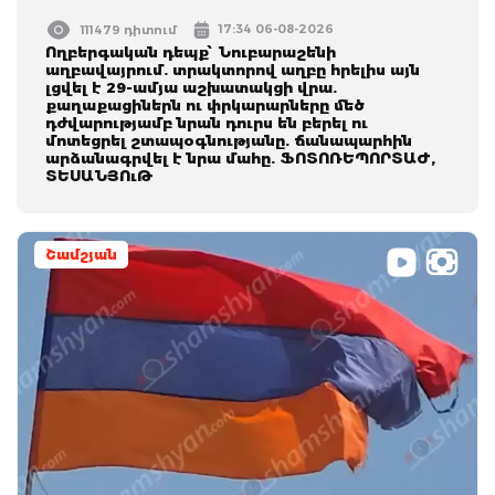
17:34 06-08-2026
111479 դիտում
Ողբերգական դեպք՝ Նուբարաշենի
աղբավայրում. տրակտորով աղբը հրելիս այն
լցվել է 29-ամյա աշխատակցի վրա.
քաղաքացիներն ու փրկարարները մեծ
դժվարությամբ նրան դուրս են բերել ու
մոտեցրել շտապօգնությանը. ճանապարհին
արձանագրվել է նրա մահը. ՖՈՏՈՌԵՊՈՐՏԱԺ,
ՏԵՍԱՆՅՈւԹ
Շամշյան