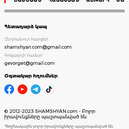
ՇԱՄՇՅԱՆ
ՀԱՅԱՍՏԱՆ
ԱՇԽԱՐՀ
ՄԱՄ
Հետադարձ կապ
Ընդհանուր հարցեր՝
shamshyan.com@gmail.com
Գովազդի համար`
gevorget@gmail.com
Օգտակար հղումներ
© 2012-2023 SHAMSHYAN.com - Բոլոր
իրավունքները պաշտպանված են:
Հեղինակային բոլոր իրավունքները պաշտպանված են: