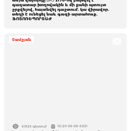
գազատար խողովակին և մի քանի պտույտ
շրջվելով, հայտնվել դաշտում. կա վիրավոր.
տեղի է ունեցել նաև գազի արտահոսք.
ՖՈՏՈՌԵՊՈՐՏԱԺ
Շամշյան
10:20 06-09-2021
41925 դիտում