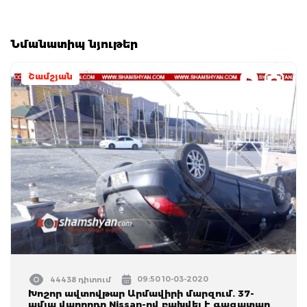
Նմանատիպ նյութեր
Շամշյան
09:50 10-03-2020
44438 դիտում
Խոշոր ավտովթար Արմավիրի մարզում. 37-
ամյա վարորդը Nissan-ով բախվել է գազատար