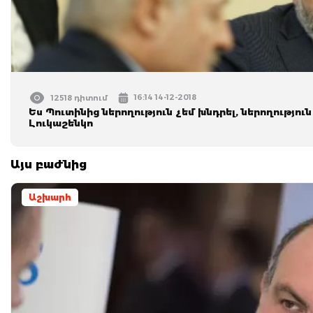
16:14 14-12-2018
12518 դիտում
Ես Պուտինից ներողություն չեմ խնդրել, ներողությու
Լուկաշենկո
Այս բաժնից
Աշխարհ