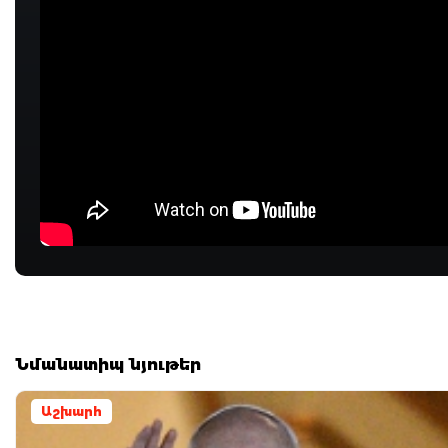
Նմանատիպ նյութեր
Աշխարհ