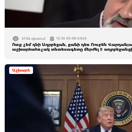
12:35 03-08-2026
3736 դիտում
Ոտք չեմ դնի Ադրբեջան, քանի դեռ Ռուբեն Վարդանյա
աշխարհահռչակ տնտեսագետը մերժել է ադրբեջանց
Աշխարհ