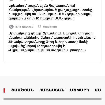
Երևանում թալանել են Հայաստանում
բնակության վերադարձած քաղաքացու տունը․
հափշտակել են 165 հազար ԱՄՆ դոլարի ոսկյա
զարդեր և մոտ 10 հազար ԱՄՆ դոլար
8713 դիտում
Շամշյան
Արտակարգ դեպք՝ Երևանում․ Սարյան փողոցի
բնակարաններից մեկում պայթյունի հետևանքով
55-ամյա տղամարդը 3-րդ և 4-րդ աստիճանի
այրվածքներով տեղափոխվել է
«Այրվածքաբանության ազգային կենտրոն»
ՇԱՄՇՅԱՆ
ՀԱՅԱՍՏԱՆ
ԱՇԽԱՐՀ
ՄԱՄ