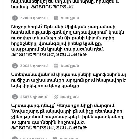
հայտնաբերվել են տղայի մարմինը, հրազեն և
նամակ․ ՖՈՏՈՌԵՊՈՐՏԱԺ
32800 դիտում
Շամշյան
Խոշոր հրդեհ՝ Երևանի Սիլիկյան թաղամասի
հարևանությամբ գտնվող աղբավայրում. կրակն
ու ծուխը տեսանելի են մի քանի կիլոմետրից.
հրշեջները, վտանգելով իրենց կյանքը,
պայքարում են կրակի տարածման դեմ.
ՖՈՏՈՌԵՊՈՐՏԱԺ, ՏԵՍԱՆՅՈւԹ
30054 դիտում
Շամշյան
Ստեփանավանում փրկարարների պրոֆեսիոնալ
ու ճիշտ աշխատանքի արդյունքում հնարավոր է
եղել փրկել ռուս կնոջ կյանքը
23873 դիտում
Շամշյան
Արտակարգ դեպք՝ Գեղարքունիքի մարզում.
Ծովազարդ բնակավայրի բնակիչը գետնափոր
շինությունում հայտնաբերել է իրեն պատկանող
10 գլուխ գառներին հոշոտված.
ՖՈՏՈՌԵՊՈՐՏԱԺ, ՏԵՍԱՆՅՈւԹ
19439 դիտում
Շամշյան