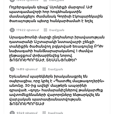
Ողբերգական դեպք՝ Սյունիքի մարզում. ԱԺ
պատգամավորի հոր հոգեհանգստին
մասնակցելու ժամանակ Գորիսի էկոպարեկային
ծառայության պետը հանկարծամահ է եղել
17622 դիտում
Շամշյան
Արագածոտնի մարզի ընդհանուր իրավասության
դատարանի Աշտարակի նստավայրի շենքի
տանիքին ծածանվող բզկտված եռագույնը ԲԴԽ
նախագահի հանձնարարականով 1 ժամվա
ընթացքում փոխարինվեց նորով.
ՖՈՏՈՌԵՊՈՐՏԱԺ, ՏԵՍԱՆՅՈւԹԵՐ
14819 դիտում
Շամշյան
Երևանում պարեկներն իրականացրել են
օպերացիա, որը կրել է «Պատժել մայթագողերին»
անունը. 30-ից ավելի՝ մայթերն ապօրինի
գրաված, «գոլդ» համարանիշներով թանկարժեք
ավտոմեքենաների վարորդները ենթարկվել են
վարչական պատասխանատվության.
ՖՈՏՈՌԵՊՈՐՏԱԺ
9349 դիտում
Շամշյան