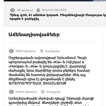
18:42 02-08-2026
811 դիտում
Հինգ զոհ, 41 անհետ կորած. Ինդոնեզիայի Մադուրա 
հրդեհ է բռնկվել
Ամենադիտվածներ
78150 դիտում
Շամշյան
Ողբերգական ավտովթար՝ Երևանում. Գայի
պողոտայում բախվել են «Kia»-ն (Վիշկա) և
«Hongqi»-ն. «Kia»-ն կողաշրջվել է, վարորդը՝
մահացել. նրա մարմինը դուրս բերելու համար
ժամանել են հատուկ փրկարարներ. մեկ այլ
մեքենայի վրա էլ ցուցանակն է ընկել.
ՖՈՏՈՌԵՊՈՐՏԱԺ, ՏԵՍԱՆՅՈւԹ
43849 դիտում
Շամշյան
Առեղծվածային մահվան դեպք՝ Շիրակի մարզի
գյուղերից մեկում․ ծնողների շիրիմի մոտ