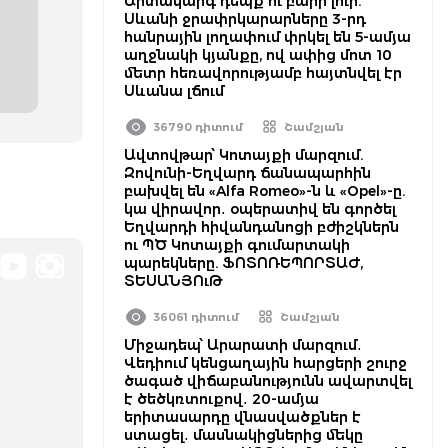
Արտակարգ դեպք ու բարի լուր.
Սևանի ջրափրկարարները 3-րդ
հանրային լողափում փրկել են 5-ամյա
աղջնակի կյանքը, ով ափից մոտ 10
մետր հեռավորությամբ հայտնվել էր
Սևանա լճում
36790 դիտում
Շամշյան
Ավտովթար՝ Կոտայքի մարզում.
Զովունի-Եղվարդ ճանապարհին
բախվել են «Alfa Romeo»-ն և «Opel»-ը.
կա վիրավոր․ օպերատիվ են գործել
Եղվարդի հիվանդանոցի բժիշկներն
ու ՊԾ Կոտայքի գումարտակի
պարեկները. ՖՈՏՈՌԵՊՈՐՏԱԺ,
ՏԵՍԱՆՅՈւԹ
36061 դիտում
Շամշյան
Միջադեպ՝ Արարատի մարզում․
Վեդիում կենցաղային հարցերի շուրջ
ծագած վիճաբանությունն ավարտվել
է ծեծկռտուքով․ 20-ամյա
երիտասարդը վնասվածքներ է
ստացել․ մասնակիցներից մեկը