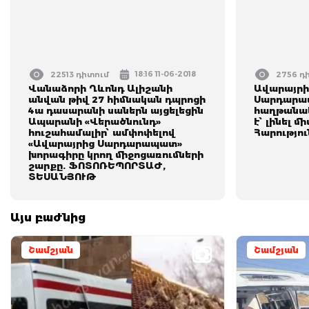
18:16 11-06-2018
22513 դիտում
2756 դ
Վանաձորի Ղևոնդ Ալիշանի
Ավարայրի
անվան թիվ 27 հիմնական դպրոցի
Սարդարապ
4ա դասարանի սաներն այցելեցին
հաղթանակ
Ապարանի «Վերածնունդ»
է՝ լինել 
հուշահամալիր՝ ամփոփելով
Հարությու
«Ավարայրից Սարդարապատ»
խորագիրը կրող միջոցառումների
շարքը. ՖՈՏՈՌԵՊՈՐՏԱԺ,
ՏԵՍԱՆՅՈՒԹ
Այս բաժնից
Շամշյան
Շամշյան