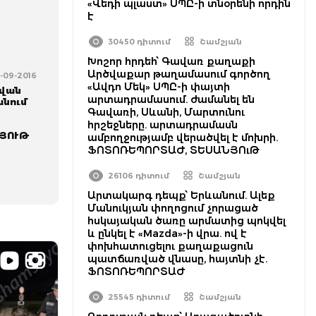
«Վեդի պլաստ» ՍՊԸ-ի տնօրենի որդին
է
30450 դիտում
Շամշյան
Խոշոր հրդեհ՝ Գավառ քաղաքի
Արծվաքար թաղամասում գործող
5-09-2016
«Ավդո Մեկ» ՍՊԸ-ի փայտի
նվան
արտադրամասում. ժամանել են
անում
Գավառի, Սևանի, Մարտունու
հրշեջները. արտադրամասն
ՅՈՒԹ
ամբողջությամբ վերածվել է մոխրի.
ՖՈՏՈՌԵՊՈՐՏԱԺ, ՏԵՍԱՆՅՈւԹ
26106 դիտում
Շամշյան
Արտակարգ դեպք՝ Երևանում. Ալեք
Մանուկյան փողոցում չորացած
հսկայական ծառը արմատից պոկվել
և ընկել է «Mazda»-ի վրա. ով է
փոխհատուցելու քաղաքացուն
պատճառված վնասը, հայտնի չէ.
ՖՈՏՈՌԵՊՈՐՏԱԺ
25545 դիտում
Շամշյան