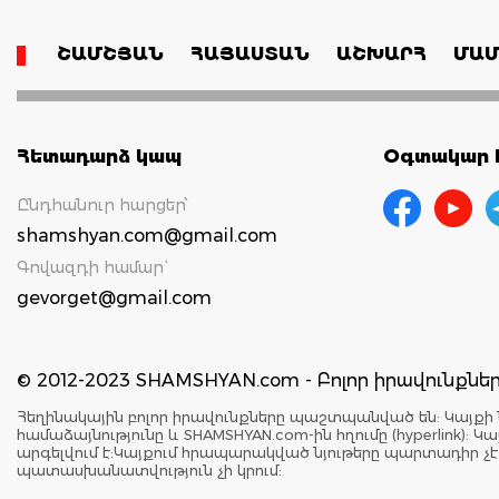
ՇԱՄՇՅԱՆ
ՀԱՅԱՍՏԱՆ
ԱՇԽԱՐՀ
ՄԱՄ
Հետադարձ կապ
Օգտակար հ
Ընդհանուր հարցեր՝
shamshyan.com@gmail.com
Գովազդի համար`
gevorget@gmail.com
© 2012-2023 SHAMSHYAN.com - Բոլոր իրավունքն
Հեղինակային բոլոր իրավունքները պաշտպանված են: Կայքի 
համաձայնությունը և SHAMSHYAN.com-ին հղումը (hyperlink)
արգելվում է:Կայքում հրապարակված նյութերը պարտադիր չ
պատասխանատվություն չի կրում: