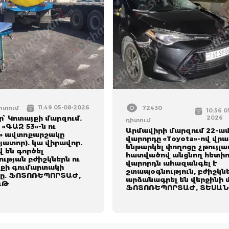
11:49 05-08-2026
դիտում
72430
10:56 0
՝ Կոտայքի մարզում.
2026
դիտում
 «ԳԱԶ 53»-ն ու
Արմավիրի մարզում 22-ա
» ավտոքարշակը
վարորդը «Toyota»-ով վրա
յատոր). կա վիրավոր.
ենթարկել փողոցը չթույլա
 են գործել
հատվածով անցնող հետիո
ւթյան բժիշկներն ու
վարորդն ահազանգել է
քի գումարտակի
շտապօգնություն, բժիշկն
ը. ՖՈՏՈՌԵՊՈՐՏԱԺ,
արձանագրել են վերջինի 
ւԹ
ՖՈՏՈՌԵՊՈՐՏԱԺ, ՏԵՍԱՆ