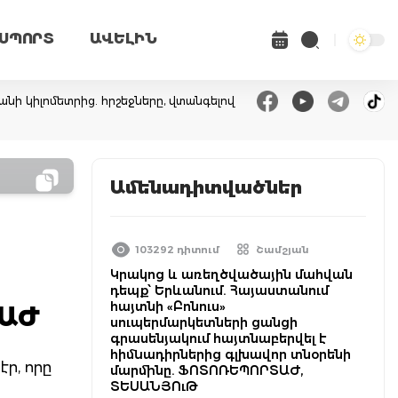
ՍՊՈՐՏ
ԱՎԵԼԻՆ
անի կիլոմետրից. հրշեջները, վտանգելով
Ամենադիտվածներ
103292 դիտում
Շամշյան
Կրակոց և առեղծվածային մահվան
դեպք՝ Երևանում. Հայաստանում
հայտնի «Բոնուս»
ՏԱԺ
սուպերմարկետների ցանցի
գրասենյակում հայտնաբերվել է
հիմնադիրներից գլխավոր տնօրենի
ր, որը
մարմինը. ՖՈՏՈՌԵՊՈՐՏԱԺ,
ՏԵՍԱՆՅՈւԹ