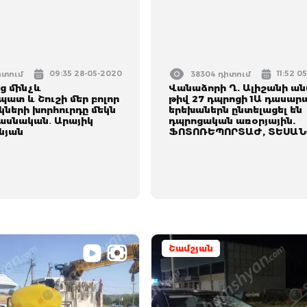
09:35 28-05-2020
11:52 0
իտում
38304 դիտում
ց մինչև
Վանաձորի Ղ. Ալիշանի ա
ատ և Շուշի մեր բոլոր
թիվ 27 դպրոցի 1Ա դասար
ների խորհուրդը մեկն
երեխաներն ընտելացել են
միասնական․ Արայիկ
դպրոցական առօրյային.
նյան
ՖՈՏՈՌԵՊՈՐՏԱԺ, ՏԵՍԱՆ
Շամշյան