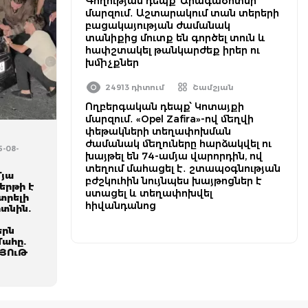
Գողության դեպք՝ Արագածոտնի
մարզում․ Աշտարակում տան տերերի
բացակայության ժամանակ
տանիքից մուտք են գործել տուն և
հափշտակել թանկարժեք իրեր ու
խմիչքներ
24913 դիտում
Շամշյան
Ողբերգական դեպք՝ Կոտայքի
մարզում․ «Opel Zafira»-ով մեղվի
փեթակների տեղափոխման
ժամանակ մեղուները հարձակվել ու
5-08-
խայթել են 74-ամյա վարորդին, ով
տեղում մահացել է․ շտապօգնության
մյա
բժշկուհին նույնպես խայթոցներ է
երթի է
ստացել և տեղափոխվել
տրելի
հիվանդանոց
տնին.
երն
մահը.
ՅՈւԹ