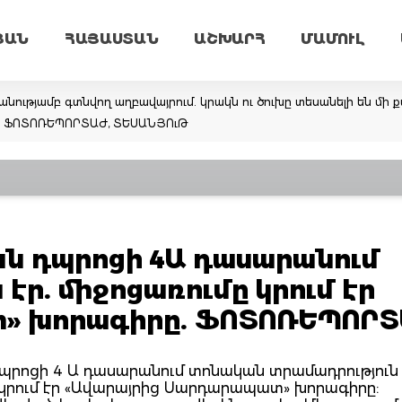
ՅԱՆ
ՀԱՅԱՍՏԱՆ
ԱՇԽԱՐՀ
ՄԱՄՈՒԼ
նությամբ գտնվող աղբավայրում. կրակն ու ծուխը տեսանելի են մի ք
եմ. ՖՈՏՈՌԵՊՈՐՏԱԺ, ՏԵՍԱՆՅՈւԹ
ան դպրոցի 4Ա դասարանում
էր. միջոցառումը կրում էր
» խորագիրը. ՖՈՏՈՌԵՊՈՐ
 դպրոցի 4 Ա դասարանում տոնական տրամադրություն է
 կրում էր «Ավարայրից Սարդարապատ» խորագիրը: