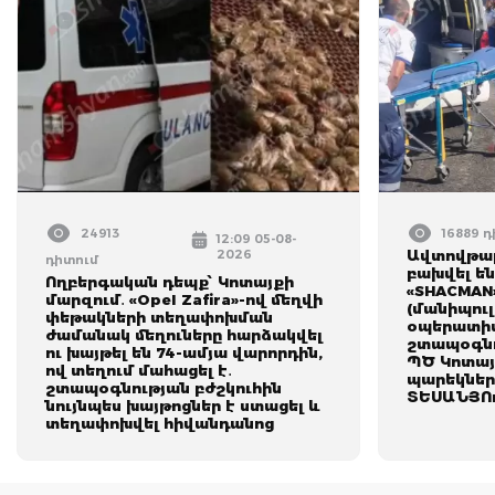
24913
16889 
12:09 05-08-
2026
Ավտովթար
դիտում
բախվել են
Ողբերգական դեպք՝ Կոտայքի
«SHACMAN
մարզում․ «Opel Zafira»-ով մեղվի
(մանիպուլ
փեթակների տեղափոխման
օպերատիվ
ժամանակ մեղուները հարձակվել
շտապօգնո
ու խայթել են 74-ամյա վարորդին,
ՊԾ Կոտայ
ով տեղում մահացել է․
պարեկներ
շտապօգնության բժշկուհին
ՏԵՍԱՆՅՈ
նույնպես խայթոցներ է ստացել և
տեղափոխվել հիվանդանոց