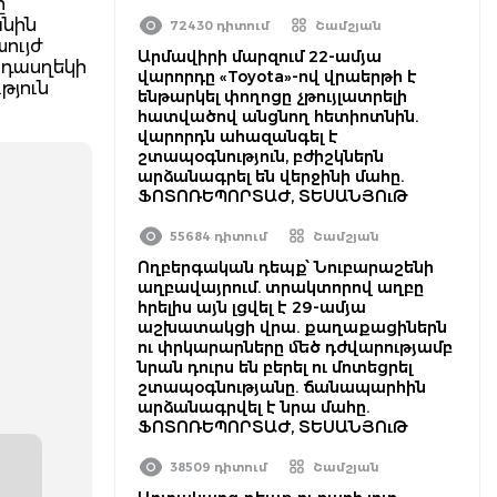
ը
անին
72430 դիտում
Շամշյան
ույժ
Արմավիրի մարզում 22-ամյա
 դասղեկի
վարորդը «Toyota»-ով վրաերթի է
թյուն
ենթարկել փողոցը չթույլատրելի
հատվածով անցնող հետիոտնին.
վարորդն ահազանգել է
շտապօգնություն, բժիշկներն
արձանագրել են վերջինի մահը.
ՖՈՏՈՌԵՊՈՐՏԱԺ, ՏԵՍԱՆՅՈւԹ
55684 դիտում
Շամշյան
Ողբերգական դեպք՝ Նուբարաշենի
աղբավայրում. տրակտորով աղբը
հրելիս այն լցվել է 29-ամյա
աշխատակցի վրա. քաղաքացիներն
ու փրկարարները մեծ դժվարությամբ
նրան դուրս են բերել ու մոտեցրել
շտապօգնությանը. ճանապարհին
արձանագրվել է նրա մահը.
ՖՈՏՈՌԵՊՈՐՏԱԺ, ՏԵՍԱՆՅՈւԹ
38509 դիտում
Շամշյան