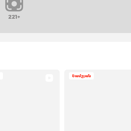
221+
Շամշյան