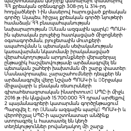
պաշտոնեական կեղծիք կատարելու փաստերով
ՀՀ քրեական օրենսգրքի 308-րդ և 314-րդ
հոդվածների 1-ին մասերով հարուցված քրեական
գործը: Այսպես, հիշյալ քրեական գործի նյութերի
համաձայն` ՀՀ բնապահպանության
նախարարության Սևան ազգային պարկ ՊՈԱԿ-
ին պետական բյուջեից հատկացված միջոցների
օգտագործման, բյուջետային մուտքերի
ապահովման և պետական սեփականության
կառավարման նկատմամբ իրականացված
վերահսկողության արդյունքների վերաբերյալ
ընթացիկ հաշվետվությամբ արձանագրվել են
պետական շահերի խախտման մի շարք փաստեր:
Մասնավորապես, չարաշահումների դեպքեր են
արձանագրվել վերը նշված ՊՈԱԿ-ի և Շրջակա
միջավայրի և բնական ռեսուրսների
գիտահետազոտական ինստիտուտ ՍՊԸ-ի միջև
2016 թ.-ին կնքված 15.700.000 ՀՀ դրամ արժեքով
2 պայմանագրերի կատարման գործընթացում:
Պարզվել է, որ Սևան ազգային պարկ ՊՈԱԿ-ի և
վերոհիշյալ ՍՊԸ-ի պաշտոնատար անձինք
ստորագրել և հաստատել են կեղծ
տեղեկություններ բովանդակող մի շարք