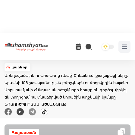
Open 
կարևոր
Առեղծվածային ու արտառոց դեպք՝ Երևանում. քաղաքացիները,
Երևանի 103 շտապօգնության բժիշկներն ու ժողովրդին հայտնի
Աբրահամյանի ծննդատան բժիշկները հրաշք են գործել. փրկել
են փողոցում հայտնաբերված նորածին աղջնակի կյանքը.
ՖՈՏՈՌԵՊՈՐՏԱԺ, ՏԵՍԱՆՅՈւԹ
Հայաստան