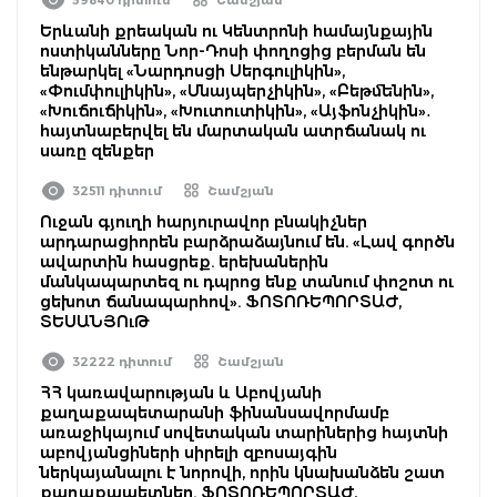
Երևանի քրեական ու Կենտրոնի համայնքային
ոստիկանները Նոր-Դոսի փողոցից բերման են
ենթարկել «Նարդոսցի Սերգուլիկին»,
«Փումփուլիկին», «Սնայպերչիկին», «Բեթմենին»,
«Խուճուճիկին», «Խուտուտիկին», «Այֆոնչիկին»․
հայտնաբերվել են մարտական ատրճանակ ու
սառը զենքեր
32511 դիտում
Շամշյան
Ուջան գյուղի հարյուրավոր բնակիչներ
արդարացիորեն բարձրաձայնում են. «Լավ գործն
ավարտին հասցրեք. երեխաներին
մանկապարտեզ ու դպրոց ենք տանում փոշոտ ու
ցեխոտ ճանապարհով». ՖՈՏՈՌԵՊՈՐՏԱԺ,
ՏԵՍԱՆՅՈւԹ
32222 դիտում
Շամշյան
ՀՀ կառավարության և Աբովյանի
քաղաքապետարանի ֆինանսավորմամբ
առաջիկայում սովետական տարիներից հայտնի
աբովյանցիների սիրելի զբոսայգին
ներկայանալու է նորովի, որին կնախանձեն շատ
քաղաքապետներ. ՖՈՏՈՌԵՊՈՐՏԱԺ,