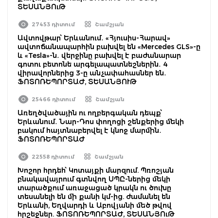
ՏԵՍԱՆՅՈւԹ
27453 դիտում
Շամշյան
Ավտովթար՝ Երևանում․ «Հյուսիս-Հարավ»
ավտոճանապարհին բախվել են «Mercedes GLS»-ը
և «Tesla»-ն․ վերջինը բախվել է բաժանարար
գոտու բետոնե արգելապատնեշներին․ 4
վիրավորներից 3-ը անչափահասներ են․
ՖՈՏՈՌԵՊՈՐՏԱԺ, ՏԵՍԱՆՅՈՒԹ
25466 դիտում
Շամշյան
Առեղծվածային ու ողբերգական դեպք՝
Երևանում․ Նար-Դոս փողոցի շենքերից մեկի
բակում հայտնաբերվել է կնոջ մարմին․
ՖՈՏՈՌԵՊՈՐՏԱԺ
22558 դիտում
Շամշյան
Խոշոր հրդեհ՝ Կոտայքի մարզում. Պռոշյան
բնակավայրում գտնվող ՍՊԸ-ներից մեկի
տարածքում առաջացած կրակն ու ծուխը
տեսանելի են մի քանի կմ-ից. ժամանել են
Երևանի, Եղվարդի և Աբովյանի մեծ թվով
հրշեջներ. ՖՈՏՈՌԵՊՈՐՏԱԺ, ՏԵՍԱՆՅՈւԹ