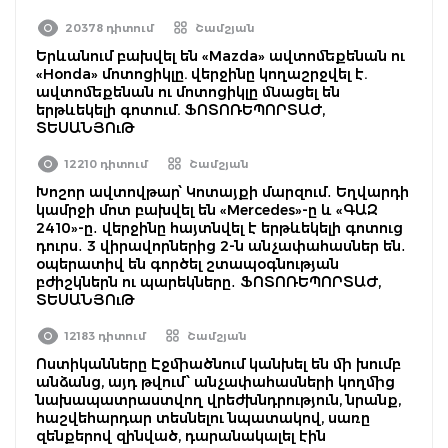
20378 դիտում
Շամշյան
Երևանում բախվել են «Mazda» ավտոմեքենան ու
«Honda» մոտոցիկլը. վերջինը կողաշրջվել է.
ավտոմեքենան ու մոտոցիկլը մնացել են
երթևեկելի գոտում. ՖՈՏՈՌԵՊՈՐՏԱԺ,
ՏԵՍԱՆՅՈւԹ
12210 դիտում
Շամշյան
Խոշոր ավտովթար՝ Կոտայքի մարզում․ Եղվարդի
կամրջի մոտ բախվել են «Mercedes»-ը և «ԳԱԶ
2410»-ը․ վերջինը հայտնվել է երթևեկելի գոտուց
դուրս․ 3 վիրավորներից 2-ն անչափահասներ են․
օպերատիվ են գործել շտապօգնության
բժիշկներն ու պարեկները․ ՖՈՏՈՌԵՊՈՐՏԱԺ,
ՏԵՍԱՆՅՈւԹ
12183 դիտում
Շամշյան
Ոստիկանները Էջմիածնում կանխել են մի խումբ
անձանց, այդ թվում՝ անչափահասների կողմից
նախապատրաստվող վրեժխնդրություն, նրանք,
հաշվեհարդար տեսնելու նպատակով, սառը
զենքերով զինված, դարանակալել էին