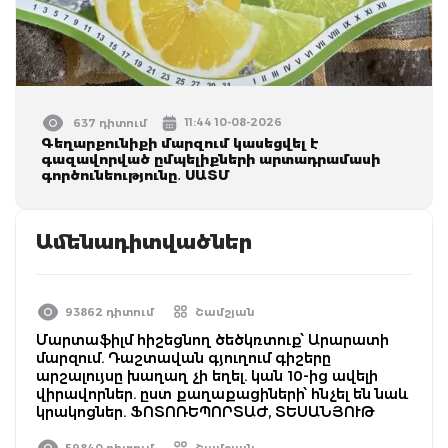
11:44 10-08-2026
637 դիտում
Գեղարքունիքի մարզում կասեցվել է
գազավորված ըմպելիքների արտադրամասի
գործունեությունը․ ՍԱՏՄ
Ամենադիտվածներ
93862 դիտում
Շամշյան
Մարտաֆիլմ հիշեցնող ծեծկռտուք՝ Արարատի
մարզում. Դաշտավան գյուղում գիշերը
արշալույսը խաղաղ չի եղել. կան 10-ից ավելի
վիրավորներ. ըստ քաղաքացիների՝ հնչել են նաև
կրակոցներ. ՖՈՏՈՌԵՊՈՐՏԱԺ, ՏԵՍԱՆՅՈՒԹ
59840 դիտում
Շամշյան