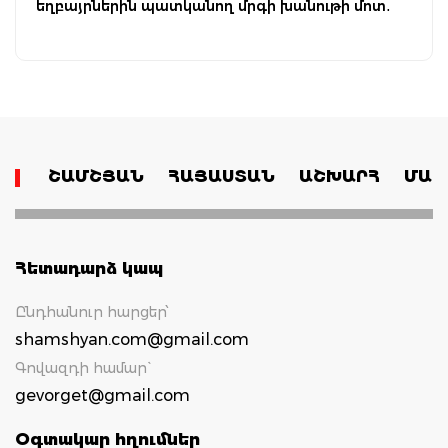
եղբայրներին պատկանող մրգի խանութի մոտ․
ՇԱՄՇՅԱՆ
ՀԱՅԱՍՏԱՆ
ԱՇԽԱՐՀ
ՄԱՄ
Հետադարձ կապ
Ընդհանուր հարցեր՝
shamshyan.com@gmail.com
Գովազդի համար`
gevorget@gmail.com
Օգտակար հղումներ