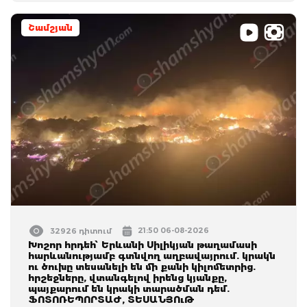
Շամշյան
21:50 06-08-2026
32926 դիտում
Խոշոր հրդեհ՝ Երևանի Սիլիկյան թաղամասի
հարևանությամբ գտնվող աղբավայրում. կրակն
ու ծուխը տեսանելի են մի քանի կիլոմետրից.
հրշեջները, վտանգելով իրենց կյանքը,
պայքարում են կրակի տարածման դեմ.
ՖՈՏՈՌԵՊՈՐՏԱԺ, ՏԵՍԱՆՅՈւԹ