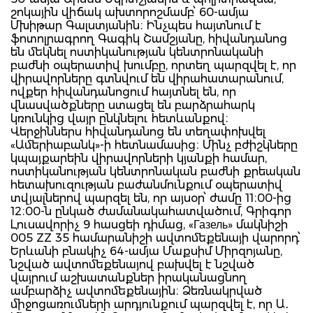
շոկային վիճակ ախտորոշմամբ՝ 60-ամյա
Մխիթար Գալստյանին։ Ինչպես հայտնում է
ֆոտոլրագրող Գագիկ Շամշյանը, հիվանդանոց
են մեկնել ոստիկանության կենտրոնականի
բաժնի օպերատիվ խումբը, որտեղ պարզվել է, որ
վիրավորները գտնվում են վիրահատարանում,
ովքեր հիվանդանոցում հայտնել են, որ
վնասվածքները ստացել են բարձրահարկ
կռունկից վայր ընկնելու հետևանքով։
Վերջիններս հիվանդանոց են տեղափոխվել
«Ամերիաբանկ»-ի հետնամասից։ Մինչ բժիշկները
կպայքարեին վիրավորների կյանքի համար,
ոստիկանության կենտրոնական բաժնի քրեական
հետախուզության բաժանմունքում օպերատիվ
տվյալներով պարզել են, որ այսօր՝ ժամը 11։00-ից
12։00-ն ընկած ժամանակահատվածում, Գրիգոր
Լուսավորիչ 9 հասցեի դիմաց, «Газель» մակնիշի
005 ZZ 35 համարանիշի ավտոմեքենայի վարորդ՝
Երևանի բնակիչ 64-ամյա Մաքսիմ Միրզոյանը,
նշված ավտոմեքենայով բախվել է նշված
վայրում աշխատանքներ իրականացնող
ամբարձիչ ավտոմեքենային։ Ձեռնակրված
միջոցառումների արդյունքում պարզվել է, որ Ա․