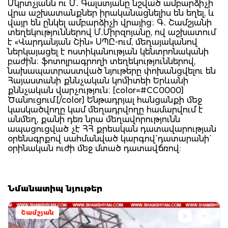
Մկրտչյանն ու Մ․ Գալստյանը նշված ամբարձիչի
վրա աշխատանքներ իրականացնելիս են եղել, և
վայր են ընկել ամբարձիչի վրայից։ Գ․ Շամշյանի
տեղեկություններով Մ․Միրզոյանը, ով աշխատում
է «Վարդանյան Շին» ՍՊԸ-ում, մեղայականով
ներկայացել է ոստիկանության կենտրոնականի
բաժին։ ֆոտոլրագրողի տեղեկություններով,
նախապատրաստված նյութերը փոխանցվելու են
Հայաստանի քննչական կոմիտեի Երևանի
քննչական վարչություն։ [color=#CC0000]
Ծանուցում.[/color] Ենթադրյալ հանցանքի մեջ
կասկածվողը կամ մեղադրվողը համարվում է
անմեղ, քանի դեռ նրա մեղավորությունն
ապացուցված չէ ՀՀ քրեական դատավարության
օրենսգրքով սահմանված կարգով` դատարանի`
օրինական ուժի մեջ մտած դատավճռով:
Նմանատիպ նյութեր
Շամշյան