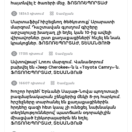
հայտնվել է ծառերի մեջ. ՖՈՏՈՌԵՊՈՐՏԱԺ
18343 դիտում
Շամշյան
Մարտաֆիլմ հիշեցնող ծեծկռտուք՝ Արարատի
մարզում. Դաշտավան գյուղում գիշերը
արշալույսը խաղաղ չի եղել. կան 10-ից ավելի
վիրավորներ. ըստ քաղաքացիների՝ հնչել են նաև
կրակոցներ. ՖՈՏՈՌԵՊՈՐՏԱԺ, ՏԵՍԱՆՅՈՒԹ
17315 դիտում
Շամշյան
Ավտովթար՝ Լոռու մարզում․ Վանաձորում
բախվել են «Jeep Cherokee»-ն և «Toyota Camry»-ն․
ՖՈՏՈՌԵՊՈՐՏԱԺ, ՏԵՍԱՆՅՈւԹ
16607 դիտում
Շամշյան
Խոշոր հրդեհ՝ Երևանի Սայաթ-Նովա պողոտայի
բազմաբնակարան շենքերից մեկի 8-րդ հարկում.
հրշեջները տարհանել են քաղաքացիներին.
հրդեհը գազի հետ կապ չի ունեցել. նախնական
տեղեկություններով՝ պատճառն օդորակիչին
միացված էլեկտրալարերն են եղել.
ՖՈՏՈՌԵՊՈՐՏԱԺ, ՏԵՍԱՆՅՈւԹ