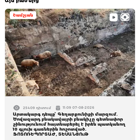
Այս բաժնից
Շամշյան
11:09 07-08-2026
25409 դիտում
Արտակարգ դեպք՝ Գեղարքունիքի մարզում.
Ծովազարդ բնակավայրի բնակիչը գետնափոր
շինությունում հայտնաբերել է իրեն պատկանող
10 գլուխ գառներին հոշոտված.
ՖՈՏՈՌԵՊՈՐՏԱԺ, ՏԵՍԱՆՅՈւԹ