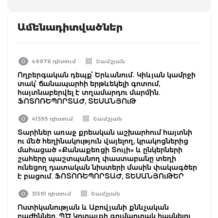
Ամենադիտվածներ
49976 դիտում
Շամշյան
Ողբերգական դեպք՝ Երևանում․ Կիևյան կամրջի
տակ՝ ճանապարհի երթևեկելի գոտում,
հայտնաբերվել է տղամարդու մարմին.
ՖՈՏՈՌԵՊՈՐՏԱԺ, ՏԵՍԱՆՅՈւԹ
41395 դիտում
Շամշյան
Տարիներ առաջ քրեական աշխարհում հայտնի
ու մեծ հեղինակություն վայելող, կրակոցներից
մահացած «Քանաքեռցի Տույի» և ընկերների
շահերը պաշտպանող փաստաբանը տեղի
ունեցող դատական նիստերի մասին փակագծեր
է բացում. ՖՈՏՈՌԵՊՈՐՏԱԺ, ՏԵՍԱՆՅՈւԹԵՐ
31591 դիտում
Շամշյան
Ոստիկանության և Աբովյանի քննչական
բաժիններ, ՊԾ Կոտայքի գումարտակ հասնելու