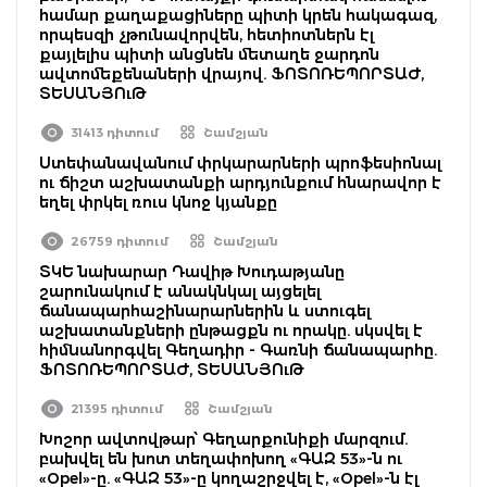
համար քաղաքացիները պիտի կրեն հակագազ,
որպեսզի չթունավորվեն, հետիոտներն էլ
քայլելիս պիտի անցնեն մետաղե ջարդոն
ավտոմեքենաների վրայով. ՖՈՏՈՌԵՊՈՐՏԱԺ,
ՏԵՍԱՆՅՈւԹ
31413 դիտում
Շամշյան
Ստեփանավանում փրկարարների պրոֆեսիոնալ
ու ճիշտ աշխատանքի արդյունքում հնարավոր է
եղել փրկել ռուս կնոջ կյանքը
26759 դիտում
Շամշյան
ՏԿԵ նախարար Դավիթ Խուդաթյանը
շարունակում է անակնկալ այցելել
ճանապարհաշինարարներին և ստուգել
աշխատանքների ընթացքն ու որակը. սկսվել է
հիմնանորգվել Գեղադիր - Գառնի ճանապարհը.
ՖՈՏՈՌԵՊՈՐՏԱԺ, ՏԵՍԱՆՅՈւԹ
21395 դիտում
Շամշյան
Խոշոր ավտովթար՝ Գեղարքունիքի մարզում.
բախվել են խոտ տեղափոխող «ԳԱԶ 53»-ն ու
«Opel»-ը. «ԳԱԶ 53»-ը կողաշրջվել է, «Opel»-ն էլ