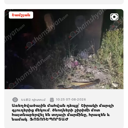
Շամշյան
10:25 07-08-2026
44812 դիտում
Առեղծվածային մահվան դեպք՝ Շիրակի մարզի
գյուղերից մեկում․ ծնողների շիրիմի մոտ
հայտնաբերվել են տղայի մարմինը, հրազեն և
նամակ․ ՖՈՏՈՌԵՊՈՐՏԱԺ