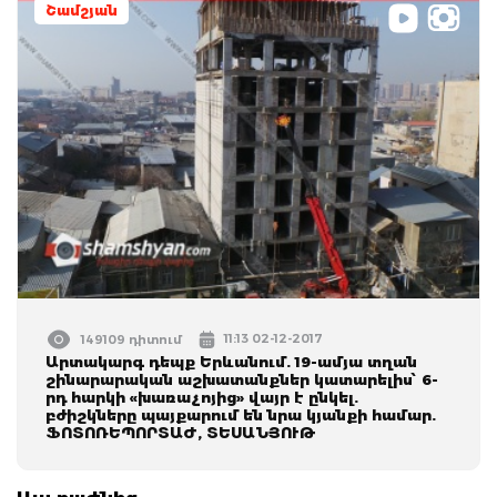
Շամշյան
11:13 02-12-2017
149109 դիտում
Արտակարգ դեպք Երևանում. 19-ամյա տղան
շինարարական աշխատանքներ կատարելիս՝ 6-
րդ հարկի «խառաչոյից» վայր է ընկել.
բժիշկները պայքարում են նրա կյանքի համար.
ՖՈՏՈՌԵՊՈՐՏԱԺ, ՏԵՍԱՆՅՈՒԹ