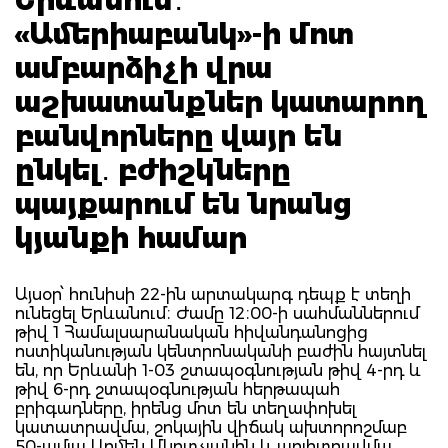
«Ամերիաբանկ»-ի մոտ
ամբարձիչի վրա
աշխատանքներ կատարող
բանվորները վայր են
ընկել․ բժիշկները
պայքարում են նրանց
կյանքի համար
Այսօր՝ հունիսի 22-ին արտակարգ դեպք է տեղի
ունեցել Երևանում։ Ժամը 12։00-ի սահմաններում
թիվ 1 Համալսարանական հիվանդանոցից
ոստիկանության կենտրոնականի բաժին հայտնել
են, որ Երևանի 1-03 շտապօգնության թիվ 4-րդ և
թիվ 6-րդ շտապօգնության հերթապահ
բրիգադները, իրենց մոտ են տեղափոխել
կատատրավմա, շոկային վիճակ ախտորոշմաբ
50-ամյա Արմեն Մկրտչյանին և պոլիտրավմա,