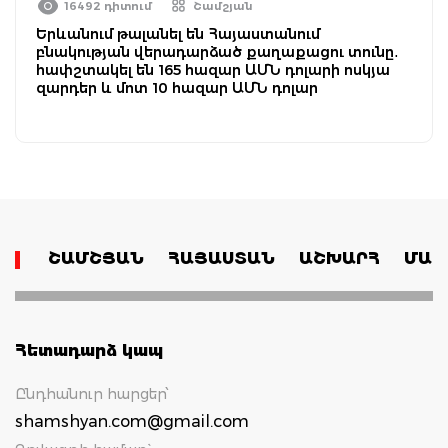
16492 դիտում
Շամշյան
Երևանում թալանել են Հայաստանում
բնակության վերադարձած քաղաքացու տունը․
հափշտակել են 165 հազար ԱՄՆ դոլարի ոսկյա
զարդեր և մոտ 10 հազար ԱՄՆ դոլար
ՇԱՄՇՅԱՆ
ՀԱՅԱՍՏԱՆ
ԱՇԽԱՐՀ
ՄԱՄ
Հետադարձ կապ
Ընդհանուր հարցեր՝
shamshyan.com@gmail.com