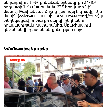
մեղադրվում է ՀՀ քրեական օրենսգրքի 34-104
հոդվածի 1-ին մասով եւ եւ 235 հոդվածի 1-ին
մասով: Խափանման միջոց ընտրվել է գրավը: Այս
մասին [color=#CC0000]SHAMSHYAN.com[/color]-ը
տեղեկացավ Կոտայքի մարզի ընդհանուր
իրավասության դատարանից: Առաջիկայում
կնշանակվի դատական քննության օրը:
Նմանատիպ նյութեր
Շամշյան