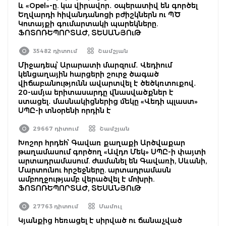
և «Opel»-ը. կա վիրավոր․ օպերատիվ են գործել
Եղվարդի հիվանդանոցի բժիշկներն ու ՊԾ
Կոտայքի գումարտակի պարեկները.
ՖՈՏՈՌԵՊՈՐՏԱԺ, ՏԵՍԱՆՅՈւԹ
35482 դիտում
Շամշյան
Միջադեպ՝ Արարատի մարզում․ Վեդիում
կենցաղային հարցերի շուրջ ծագած
վիճաբանությունն ավարտվել է ծեծկռտուքով․
20-ամյա երիտասարդը վնասվածքներ է
ստացել․ մասնակիցներից մեկը «Վեդի պլաստ»
ՍՊԸ-ի տնօրենի որդին է
29667 դիտում
Շամշյան
Խոշոր հրդեհ՝ Գավառ քաղաքի Արծվաքար
թաղամասում գործող «Ավդո Մեկ» ՍՊԸ-ի փայտի
արտադրամասում. ժամանել են Գավառի, Սևանի,
Մարտունու հրշեջները. արտադրամասն
ամբողջությամբ վերածվել է մոխրի.
ՖՈՏՈՌԵՊՈՐՏԱԺ, ՏԵՍԱՆՅՈւԹ
27763 դիտում
Մամուլ
Կյանքից հեռացել է սիրված ու ճանաչված