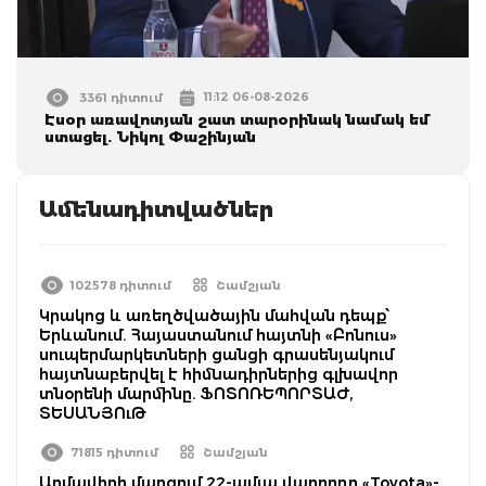
11:12 06-08-2026
3361 դիտում
Էսօր առավոտյան շատ տարօրինակ նամակ եմ
ստացել. Նիկոլ Փաշինյան
Ամենադիտվածներ
102578 դիտում
Շամշյան
Կրակոց և առեղծվածային մահվան դեպք՝
Երևանում. Հայաստանում հայտնի «Բոնուս»
սուպերմարկետների ցանցի գրասենյակում
հայտնաբերվել է հիմնադիրներից գլխավոր
տնօրենի մարմինը. ՖՈՏՈՌԵՊՈՐՏԱԺ,
ՏԵՍԱՆՅՈւԹ
71815 դիտում
Շամշյան
Արմավիրի մարզում 22-ամյա վարորդը «Toyota»-