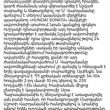
տրամաչափի փամփուշտներ կրակող հրազեն,
կարճ ժամանակ անց վերադարձել է նշված
տարածք և ենթադրելով, որ Մ. Վարդանյանը
գտնվում է տեղում կայանված վերջինիս
պատկանող «HUNDAI SONАТА» մակնիշի
ավտոմոբիլի սրահում, նրան կյանքից զրկելու
ուղղակի դիտավորւթյամբ այդ հրազենով
կրակահերթեր է արձակել նշված ավտոմոբիլի
ուղղությամբ՝ դրա վրա առաջացնելով թվով 24
հրազենային գնդակային թափանցող
վնասվածքներ, սակայն իր կամքից անկախ
հանգամանքներում հանցագործությունը
ավարտին չի հասցրել, քանի որ այդ
ժամանակահատվածում Մ. Վարդանյանը
ավտոմեքենայի սրահում չի գտնվել և հեռացած է
եղել գազալցակայանի տարածքից: Այսինքն, նա
մեղադրվում է ՀՀ քրեական օրենսգրքի 34-104
հոդվածի 2-րդ մասի 10-րդ կետով եւ 235
հոդվածի 1-ին մասով: Խափանման միջոց
ընտրվել է կալանավորումը: Արա
Հայրապետյանին էլ մեղադրանք է առաջադրվել
այն բանի համար, որ համագյուղացի Մարզպետ
Աշոտի Վարդանյանին հանդիպելով և նրանից
լսելով իրեն ուղղված «բարև» արտահայտությունը,