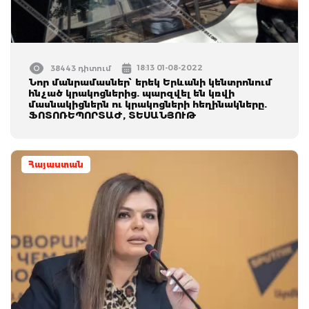
18:13 01-08-2022
38443 դիտում
Նոր մանրամասներ՝ երեկ Երևանի կենտրոնում
հնչած կրակոցներից. պարզվել են կռվի
մասնակիցներն ու կրակոցների հեղինակները.
ՖՈՏՈՌԵՊՈՐՏԱԺ, ՏԵՍԱՆՅՈՒԹ
Հայաստան