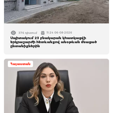
11:24 06-08-2026
376 դիտում
Սպիտակում 23 բնակարան կհատկացվի
երկրաշարժի հետևանքով անօթևան մնացած
ընտանիքներին
Հայաստան