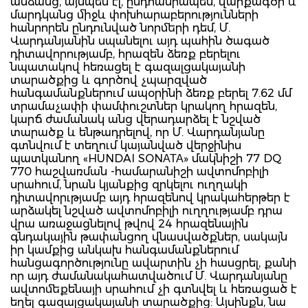
անձանց, այնպես էլ, ընդհանրապես, վարքագծի և
մարդկանց միջև փոխհարաբերությունների
հանրորեն ընդունված նորմերի դեմ, Մ.
Վարդանյանին սպանելու այդ պահին ծագած
դիտավորությամբ, հրազեն ձեռք բերելու
նպատակով հեռացել է գազալցակայանի
տարածքից և գործով չպարզված
հանգամանքներում ապօրինի ձեռք բերել 7.62 մմ
տրամաչափի փամփուշտներ կրակող հրազեն,
կարճ ժամանակ անց վերադարձել է նշված
տարածք և ենթադրելով, որ Մ. Վարդանյանը
գտնվում է տեղում կայանված վերջինիս
պատկանող «HUNDAI SONАТА» մակնիշի 77 DQ
770 հաշվառման -համարանիշի ավտոմոբիլի
սրահում, նրան կյանքից զրկելու ուղղակի
դիտավորւթյամբ այդ հրազենով կրակահերթեր է
արձակել նշված ավտոմոբիլի ուղղությամբ դրա
վրա առաջացնելով թվով 24 հրազենային
գնդակային թափանցող վնասվածքներ, սակայն
իր կամքից անկախ հանգամանքներում
հանցագործությունը ավարտին չի հասցրել, քանի
որ այդ ժամանակահատվածում Մ. Վարդանյանը
ավտոմեքենայի սրահում չի գտնվել և հեռացած է
եղել գազալցակայանի տարածքից: Այսինքն, նա