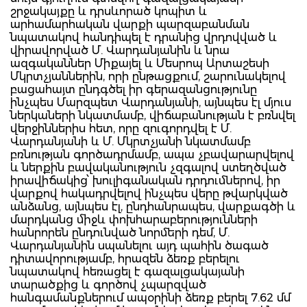
շրջակայքը և դրսևորած կոպիտ և
արհամարհական վարքի պարզաբանման
նպատակով հանդիպել է դրանից վրդովված և
վիրավորված Մ. Վարդանյանին և նրա
ազգականներ Միքայել և Մեսրոպ Արտաշեսի
Մկրտչյաններին, որի ընթացքում, շարունակելով
բացահայտ ընդգծել իր գերազանցությունը
ինչպես Մարզպետ Վարդանյանի, այնպես էլ մյուս
ներկաների նկատմամբ, վիճաբանության է բռնվել
վերջիններիս հետ, որը զուգորդվել է Մ.
Վարդանյանի և Մ. Մկրտչյանի նկատմամբ
բռնության գործադրմամբ, ապա չբավարարվելով
և ներքին բավականություն չզգալով ստեղծված
իրավիճակից՝ խուլիգանական դրդումներով, իր
վարքով հակադրվելով ինչպես վերը թվարկված
անձանց, այնպես էլ, ընդհանրապես, վարքագծի և
մարդկանց միջև փոխհարաբերությունների
հանրորեն ընդունված նորմերի դեմ, Մ.
Վարդանյանին սպանելու այդ պահին ծագած
դիտավորությամբ, հրազեն ձեռք բերելու
նպատակով հեռացել է գազալցակայանի
տարածքից և գործով չպարզված
հանգամանքներում ապօրինի ձեռք բերել 7.62 մմ