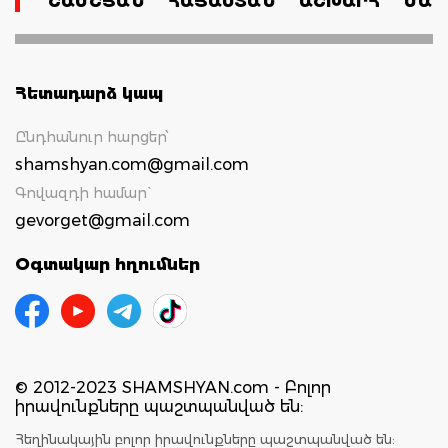
ՇԱՄՇՅԱՆ
ՀԱՅԱՍՏԱՆ
ԱՇԽԱՐՀ
ՄԱՄ
Հետադարձ կապ
Ընդհանուր հարցեր՝
shamshyan.com@gmail.com
Գովազդի համար`
gevorget@gmail.com
Օգտակար հղումներ
© 2012-2023 SHAMSHYAN.com - Բոլոր
իրավունքները պաշտպանված են:
Հեղինակային բոլոր իրավունքները պաշտպանված են: