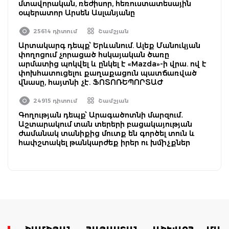
մտավորական, ռեժիսոր, հեռուստատեսային
օպերատոր Արսեն Ասլանյանը
25614 դիտում
Շամշյան
Արտակարգ դեպք՝ Երևանում. Ալեք Մանուկյան
փողոցում չորացած հսկայական ծառը
արմատից պոկվել և ընկել է «Mazda»-ի վրա. ով է
փոխհատուցելու քաղաքացուն պատճառված
վնասը, հայտնի չէ. ՖՈՏՈՌԵՊՈՐՏԱԺ
24915 դիտում
Շամշյան
Գողության դեպք՝ Արագածոտնի մարզում․
Աշտարակում տան տերերի բացակայության
ժամանակ տանիքից մուտք են գործել տուն և
հափշտակել թանկարժեք իրեր ու խմիչքներ