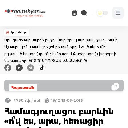
Open 
կարևոր
Արագածոտնի մարզի ընդհանուր իրավասության դատարանի
Աշտարակի նստավայրի շենքի տանիքում ծածանվում է
բզկտված եռագույնը․ ի՞նչ է մտածում Բարձրագույն խորհրդի
նախագահը. ՖՈՏՈՌԵՊՈՐՏԱԺ, ՏԵՍԱՆՅՈւԹ
Հայաստան
4750 դիտում
13:12 13-05-2016
Համագյուղացու բարևին
«ո՞վ ես, արա, հեռացիր