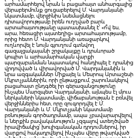
արհամարհելով նրան և բացահայտ անհարգալից
վերաբերմունք ցուցաբերելով Մ. Վարդանյանի
նկատմամբ, վերջինիս նսեմացնելու
դիտավորությամբ իրեն ուղղված բարև
արտահայտությանը պատասխանել է՝ «ո՞վ ես,
արա, հեռացիր այստեղից» արտահայտությամբ,
որից հետո Մ. Վարդանյանի առաջարկով
ուղևորվել է նույն գյուղում գտնվող
գազալցակայանի շրջակայքը և դրսևորած
կոպիտ և արհամարհական վարքի
պարզաբանման նպատակով հանդիպել է դրանից
վրդովված և վիրավորված Մ. Վարդանյանին և
նրա ազգականներ Միքայել և Մեսրոպ Արտաշեսի
Մկրտչյաններին, որի ընթացքում, շարունակելով
բացահայտ ընդգծել իր գերազանցությունը
ինչպես Մարզպետ Վարդանյանի, այնպես էլ մյուս
ներկաների նկատմամբ, վիճաբանության է բռնվել
վերջիններիս հետ, որը զուգորդվել է Մ.
Վարդանյանի և Մ. Մկրտչյանի նկատմամբ
բռնության գործադրմամբ, ապա չբավարարվելով
և ներքին բավականություն չզգալով ստեղծված
իրավիճակից՝ խուլիգանական դրդումներով, իր
վարքով հակադրվելով ինչպես վերը թվարկված