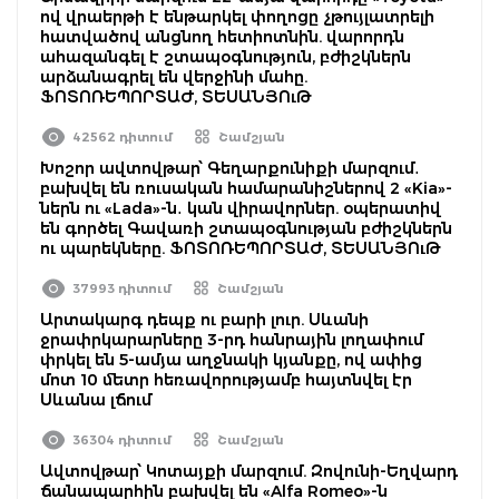
ով վրաերթի է ենթարկել փողոցը չթույլատրելի
հատվածով անցնող հետիոտնին. վարորդն
ահազանգել է շտապօգնություն, բժիշկներն
արձանագրել են վերջինի մահը.
ՖՈՏՈՌԵՊՈՐՏԱԺ, ՏԵՍԱՆՅՈւԹ
42562 դիտում
Շամշյան
Խոշոր ավտովթար՝ Գեղարքունիքի մարզում․
բախվել են ռուսական համարանիշներով 2 «Kia»-
ներն ու «Lada»-ն․ կան վիրավորներ. օպերատիվ
են գործել Գավառի շտապօգնության բժիշկներն
ու պարեկները. ՖՈՏՈՌԵՊՈՐՏԱԺ, ՏԵՍԱՆՅՈւԹ
37993 դիտում
Շամշյան
Արտակարգ դեպք ու բարի լուր. Սևանի
ջրափրկարարները 3-րդ հանրային լողափում
փրկել են 5-ամյա աղջնակի կյանքը, ով ափից
մոտ 10 մետր հեռավորությամբ հայտնվել էր
Սևանա լճում
36304 դիտում
Շամշյան
Ավտովթար՝ Կոտայքի մարզում. Զովունի-Եղվարդ
ճանապարհին բախվել են «Alfa Romeo»-ն