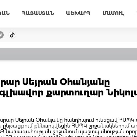
ՅԱՆ
ՀԱՅԱՍՏԱՆ
ԱՇԽԱՐՀ
ՄԱՄՈՒԼ
րար Սեյրան Օհանյանը
 գլխավոր քարտուղար Նիկոլ
խարար Սեյրան Օհանյանը հանդիպում ունեցավ ՀԱՊԿ
ան ընթացքում քննարկվեցին ՀԱՊԿ շրջանակներում ա
 ՀՀ նախագահության շրջանում պաշտպանության որո