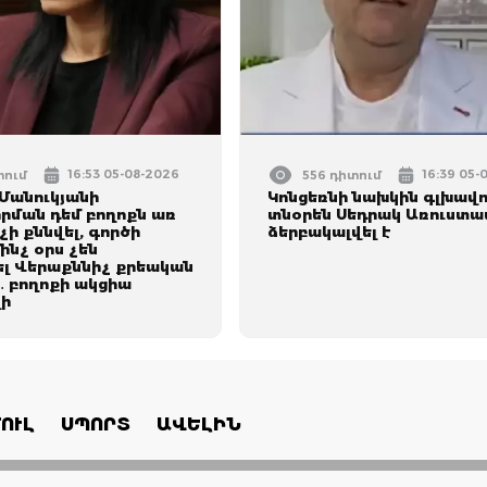
16:53 05-08-2026
16:39 05-
տում
556 դիտում
Մանուկյանի
Կոնցեռնի նախկին գլխավ
րման դեմ բողոքն առ
տնօրեն Սեդրակ Առուստա
չի քննվել, գործի
ձերբակալվել է
մինչ օրս չեն
լ Վերաքննիչ քրեական
 բողոքի ակցիա
ի
ՈՒԼ
ՍՊՈՐՏ
ԱՎԵԼԻՆ