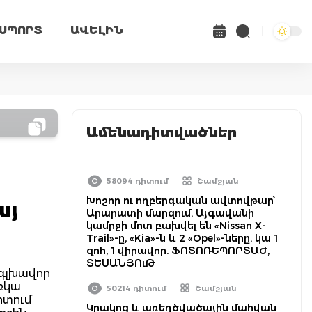
ՍՊՈՐՏ
ԱՎԵԼԻՆ
Ամենադիտվածներ
58094 դիտում
Շամշյան
Խոշոր ու ողբերգական ավտովթար՝
այ
Արարատի մարզում. Այգավանի
կամրջի մոտ բախվել են «Nissan X-
Trail»-ը, «Kia»-ն և 2 «Opel»-ները. կա 1
զոհ, 1 վիրավոր. ՖՈՏՈՌԵՊՈՐՏԱԺ,
ՏԵՍԱՆՅՈւԹ
 գլխավոր
ռկա
50214 դիտում
Շամշյան
րտում
Կրակոց և առեղծվածային մահվան