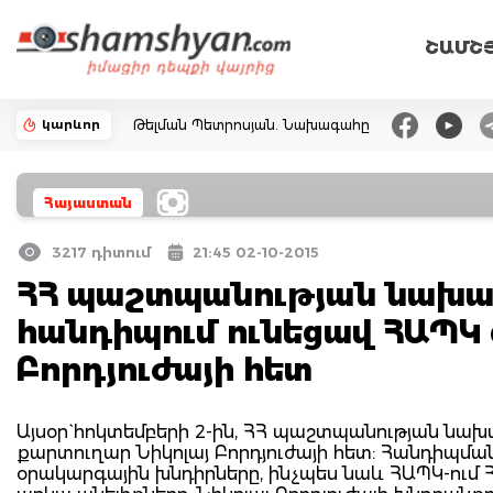
ՇԱՄՇ
կարևոր
Թելման Պետրոսյան. Նախագահը
Հայաստան
3217 դիտում
21:45 02-10-2015
ՀՀ պաշտպանության նախա
հանդիպում ունեցավ ՀԱՊԿ
Բորդյուժայի հետ
Այսօր` հոկտեմբերի 2-ին, ՀՀ պաշտպանության նա
քարտուղար Նիկոլայ Բորդյուժայի հետ: Հանդիպմ
օրակարգային խնդիրները, ինչպես նաև ՀԱՊԿ-ում