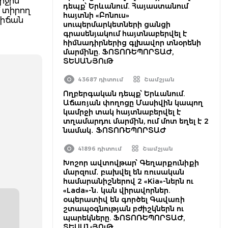
րջին
դեպք՝ Երևանում. Հայաստանում
 տիրող
հայտնի «Բոնուս»
տիճան
սուպերմարկետների ցանցի
գրասենյակում հայտնաբերվել է
հիմնադիրներից գլխավոր տնօրենի
մարմինը. ՖՈՏՈՌԵՊՈՐՏԱԺ,
ՏԵՍԱՆՅՈւԹ
43687 դիտում
Շամշյան
Ողբերգական դեպք՝ Երևանում.
Աճառյան փողոցը Մասիվին կապող
կամրջի տակ հայտնաբերվել է
տղամարդու մարմին, ում մոտ եղել է 2
նամակ․ ՖՈՏՈՌԵՊՈՐՏԱԺ
41896 դիտում
Շամշյան
Խոշոր ավտովթար՝ Գեղարքունիքի
մարզում․ բախվել են ռուսական
համարանիշներով 2 «Kia»-ներն ու
«Lada»-ն․ կան վիրավորներ.
օպերատիվ են գործել Գավառի
շտապօգնության բժիշկներն ու
պարեկները. ՖՈՏՈՌԵՊՈՐՏԱԺ,
ՏԵՍԱՆՅՈւԹ