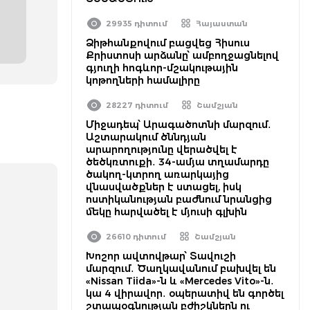
29935 դիտում
Հայաստան
Ձիթհանքովում բացվեց Հիսուս
Քրիստոսի արձանը՝ ամբողջացնելով
գյուղի հոգևոր-մշակութային
կոթողների համալիրը
28227 դիտում
Շամշյան
Միջադեպ՝ Արագածոտնի մարզում․
Աշտարակում ծննդյան
արարողությունը վերածվել է
ծեծկռտուքի․ 34-ամյա տղամարդը
ծակող-կտրող առարկայից
վնասվածքներ է ստացել, իսկ
ոստիկանության բաժնում նրանցից
մեկը հարվածել է մյուսի գլխին
26610 դիտում
Շամշյան
Խոշոր ավտովթար՝ Տավուշի
մարզում․ Ծաղկավանում բախվել են
«Nissan Tiida»-ն և «Mercedes Vito»-ն․
կա 4 վիրավոր․ օպերատիվ են գործել
շտապօգնության բժիշկներն ու