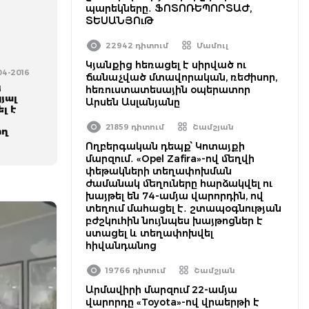
պարեկները․ ՖՈՏՈՌԵՊՈՐՏԱԺ,
ՏԵՍԱՆՅՈւԹ
22942 դիտում
Մամուլ
Կյանքից հեռացել է սիրված ու
-04-2016
ճանաչված մտավորական, ռեժիսոր,
յ
հեռուստատեսային օպերատոր
յալ
Արսեն Ասլանյանը
լ է
21859 դիտում
Շամշյան
ող
Ողբերգական դեպք՝ Կոտայքի
մարզում․ «Opel Zafira»-ով մեղվի
փեթակների տեղափոխման
ժամանակ մեղուները հարձակվել ու
խայթել են 74-ամյա վարորդին, ով
տեղում մահացել է․ շտապօգնության
բժշկուհին նույնպես խայթոցներ է
ստացել և տեղափոխվել
հիվանդանոց
19766 դիտում
Շամշյան
Արմավիրի մարզում 22-ամյա
վարորդը «Toyota»-ով վրաերթի է