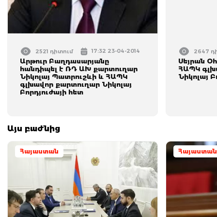
17:32 23-04-2014
2521 դիտում
2647 դ
Արթուր Բաղդասարյանը
Սեյրան Օհ
հանդիպել է ՌԴ ԱԽ քարտուղար
ՀԱՊԿ գլխ
Նիկոլայ Պատրուշևի և ՀԱՊԿ
Նիկոլայ Բ
գլխավոր քարտուղար Նիկոլայ
Բորդյուժայի հետ
Այս բաժնից
Հայաստան
Հայաստան