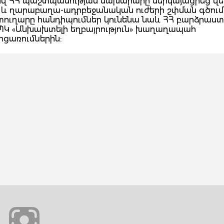
նքով ՀՀ պաշտպանության նախարարը ներկայացրեց վե
 և ղարաբաղա-ադրբեջանական ուժերի շփման գծում
տուղարը հանդիպումներ կունենա նաև ՀՀ բարձրաս
ԱՊԿ «Անխախտելի եղբայրություն» խաղաղապահ
ցառումներին: