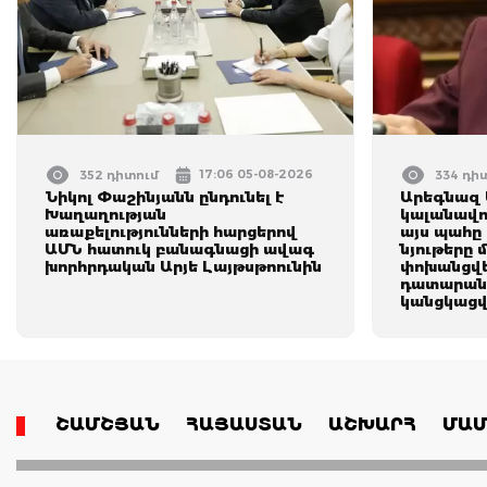
17:06 05-08-2026
352 դիտում
334 դի
Նիկոլ Փաշինյանն ընդունել է
Արեգնազ 
Խաղաղության
կալանավո
առաքելությունների հարցերով
այս պահը 
ԱՄՆ հատուկ բանագնացի ավագ
նյութերը 
խորհրդական Արյե Լայթսթոունին
փոխանցվե
դատարան․
կանցկացվ
ՇԱՄՇՅԱՆ
ՀԱՅԱՍՏԱՆ
ԱՇԽԱՐՀ
ՄԱՄ