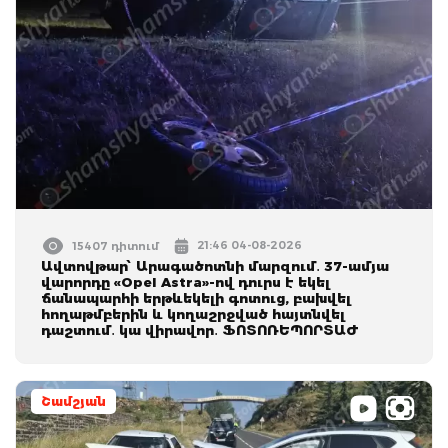
21:46 04-08-2026
15407 դիտում
Ավտովթար՝ Արագածոտնի մարզում․ 37-ամյա
վարորդը «Opel Astra»-ով դուրս է եկել
ճանապարհի երթևեկելի գոտուց, բախվել
հողաթմբերին և կողաշրջված հայտնվել
դաշտում․ կա վիրավոր․ ՖՈՏՈՌԵՊՈՐՏԱԺ
Շամշյան