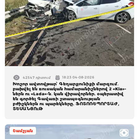
18:23 04-08-2026
42547 դիտում
Խոշոր ավտովթար՝ Գեղարքունիքի մարզում․
բախվել են ռուսական համարանիշներով 2 «Kia»-
ներն ու «Lada»-ն․ կան վիրավորներ. օպերատիվ
են գործել Գավառի շտապօգնության
բժիշկներն ու պարեկները. ՖՈՏՈՌԵՊՈՐՏԱԺ,
ՏԵՍԱՆՅՈւԹ
Շամշյան