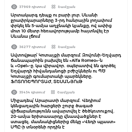
37969 դիտում
Շամշյան
Արտակարգ դեպք ու բարի լուր. Սևանի
ջրափրկարարները 3-րդ հանրային լողափում
փրկել են 5-ամյա աղջնակի կյանքը, ով ափից
մոտ 10 մետր հեռավորությամբ հայտնվել էր
Սևանա լճում
36277 դիտում
Շամշյան
Ավտովթար՝ Կոտայքի մարզում. Զովունի-Եղվարդ
ճանապարհին բախվել են «Alfa Romeo»-ն
և «Opel»-ը. կա վիրավոր․ օպերատիվ են գործել
Եղվարդի հիվանդանոցի բժիշկներն ու ՊԾ
Կոտայքի գումարտակի պարեկները.
ՖՈՏՈՌԵՊՈՐՏԱԺ, ՏԵՍԱՆՅՈւԹ
35434 դիտում
Շամշյան
Միջադեպ՝ Արարատի մարզում․ Վեդիում
կենցաղային հարցերի շուրջ ծագած
վիճաբանությունն ավարտվել է ծեծկռտուքով․
20-ամյա երիտասարդը վնասվածքներ է
ստացել․ մասնակիցներից մեկը «Վեդի պլաստ»
ՍՊԸ-ի տնօրենի որդին է