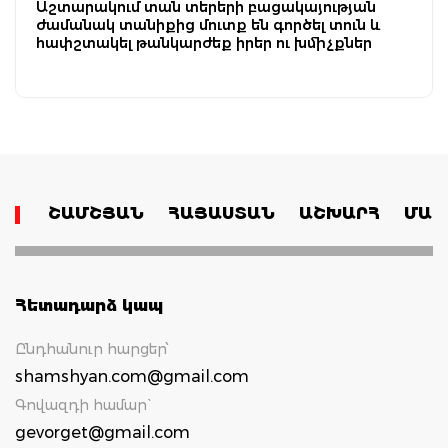
Աշտարակում տան տերերի բացակայության
ժամանակ տանիքից մուտք են գործել տուն և
հափշտակել թանկարժեք իրեր ու խմիչքներ
ՇԱՄՇՅԱՆ
ՀԱՅԱՍՏԱՆ
ԱՇԽԱՐՀ
ՄԱՄ
Հետադարձ կապ
Ընդհանուր հարցեր՝
shamshyan.com@gmail.com
Գովազդի համար`
gevorget@gmail.com