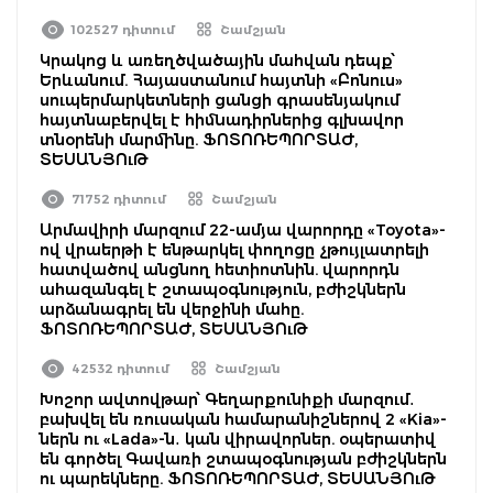
102527 դիտում
Շամշյան
Կրակոց և առեղծվածային մահվան դեպք՝
Երևանում. Հայաստանում հայտնի «Բոնուս»
սուպերմարկետների ցանցի գրասենյակում
հայտնաբերվել է հիմնադիրներից գլխավոր
տնօրենի մարմինը. ՖՈՏՈՌԵՊՈՐՏԱԺ,
ՏԵՍԱՆՅՈւԹ
71752 դիտում
Շամշյան
Արմավիրի մարզում 22-ամյա վարորդը «Toyota»-
ով վրաերթի է ենթարկել փողոցը չթույլատրելի
հատվածով անցնող հետիոտնին. վարորդն
ահազանգել է շտապօգնություն, բժիշկներն
արձանագրել են վերջինի մահը.
ՖՈՏՈՌԵՊՈՐՏԱԺ, ՏԵՍԱՆՅՈւԹ
42532 դիտում
Շամշյան
Խոշոր ավտովթար՝ Գեղարքունիքի մարզում․
բախվել են ռուսական համարանիշներով 2 «Kia»-
ներն ու «Lada»-ն․ կան վիրավորներ. օպերատիվ
են գործել Գավառի շտապօգնության բժիշկներն
ու պարեկները. ՖՈՏՈՌԵՊՈՐՏԱԺ, ՏԵՍԱՆՅՈւԹ