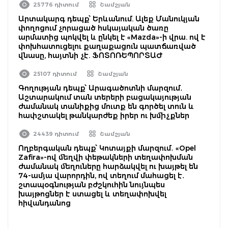
25776 դիտում
Շամշյան
Արտակարգ դեպք՝ Երևանում. Ալեք Մանուկյան
փողոցում չորացած հսկայական ծառը
արմատից պոկվել և ընկել է «Mazda»-ի վրա. ով է
փոխհատուցելու քաղաքացուն պատճառված
վնասը, հայտնի չէ. ՖՈՏՈՌԵՊՈՐՏԱԺ
25107 դիտում
Շամշյան
Գողության դեպք՝ Արագածոտնի մարզում․
Աշտարակում տան տերերի բացակայության
ժամանակ տանիքից մուտք են գործել տուն և
հափշտակել թանկարժեք իրեր ու խմիչքներ
24439 դիտում
Շամշյան
Ողբերգական դեպք՝ Կոտայքի մարզում․ «Opel
Zafira»-ով մեղվի փեթակների տեղափոխման
ժամանակ մեղուները հարձակվել ու խայթել են
74-ամյա վարորդին, ով տեղում մահացել է․
շտապօգնության բժշկուհին նույնպես
խայթոցներ է ստացել և տեղափոխվել
հիվանդանոց