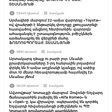
ՏԵՍԱՆՅՈւԹ
72040 դիտում
Շամշյան
Արմավիրի մարզում 22-ամյա վարորդը «Toyota»-
ով վրաերթի է ենթարկել փողոցը չթույլատրելի
հատվածով անցնող հետիոտնին. վարորդն
ահազանգել է շտապօգնություն, բժիշկներն
արձանագրել են վերջինի մահը.
ՖՈՏՈՌԵՊՈՐՏԱԺ, ՏԵՍԱՆՅՈւԹ
38191 դիտում
Շամշյան
Արտակարգ դեպք ու բարի լուր. Սևանի
ջրափրկարարները 3-րդ հանրային լողափում
փրկել են 5-ամյա աղջնակի կյանքը, ով ափից
մոտ 10 մետր հեռավորությամբ հայտնվել էր
Սևանա լճում
36439 դիտում
Շամշյան
Ավտովթար՝ Կոտայքի մարզում. Զովունի-Եղվարդ
ճանապարհին բախվել են «Alfa Romeo»-ն
և «Opel»-ը. կա վիրավոր․ օպերատիվ են գործել
Եղվարդի հիվանդանոցի բժիշկներն ու ՊԾ
Կոտայքի գումարտակի պարեկները.