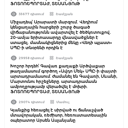
ՖՈՏՈՌԵՊՈՐՏԱԺ, ՏԵՍԱՆՅՈւԹ
35677 դիտում
Շամշյան
Միջադեպ՝ Արարատի մարզում․ Վեդիում
կենցաղային հարցերի շուրջ ծագած
վիճաբանությունն ավարտվել է ծեծկռտուքով․
20-ամյա երիտասարդը վնասվածքներ է
ստացել․ մասնակիցներից մեկը «Վեդի պլաստ»
ՍՊԸ-ի տնօրենի որդին է
29958 դիտում
Շամշյան
Խոշոր հրդեհ՝ Գավառ քաղաքի Արծվաքար
թաղամասում գործող «Ավդո Մեկ» ՍՊԸ-ի փայտի
արտադրամասում. ժամանել են Գավառի, Սևանի,
Մարտունու հրշեջները. արտադրամասն
ամբողջությամբ վերածվել է մոխրի.
ՖՈՏՈՌԵՊՈՐՏԱԺ, ՏԵՍԱՆՅՈւԹ
29074 դիտում
Մամուլ
Կյանքից հեռացել է սիրված ու ճանաչված
մտավորական, ռեժիսոր, հեռուստատեսային
օպերատոր Արսեն Ասլանյանը