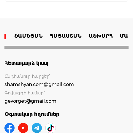
ՇԱՄՇՅԱՆ
ՀԱՅԱՍՏԱՆ
ԱՇԽԱՐՀ
ՄԱՄ
Հետադարձ կապ
Ընդհանուր հարցեր՝
shamshyan.com@gmail.com
Գովազդի համար`
gevorget@gmail.com
Օգտակար հղումներ