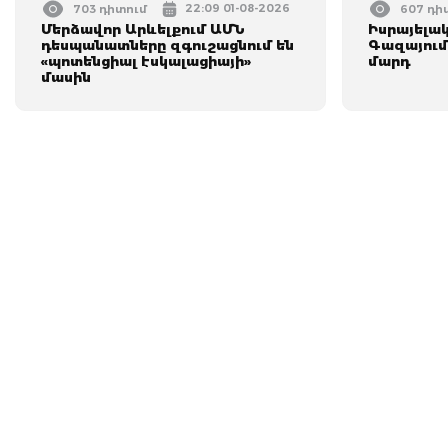
22:09 01-08-2026
703 դիտում
607 դի
Մերձավոր Արևելքում ԱՄՆ
Իսրայելա
դեսպանատները զգուշացնում են
Գազայում
«պոտենցիալ էսկալացիայի»
մարդ
մասին