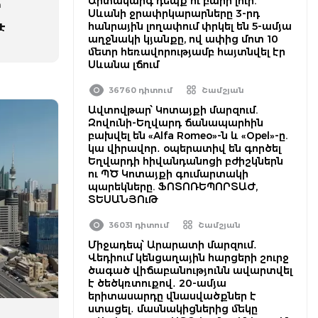
Արտակարգ դեպք ու բարի լուր.
ր
Սևանի ջրափրկարարները 3-րդ
հանրային լողափում փրկել են 5-ամյա
է
աղջնակի կյանքը, ով ափից մոտ 10
մետր հեռավորությամբ հայտնվել էր
Սևանա լճում
36760 դիտում
Շամշյան
Ավտովթար՝ Կոտայքի մարզում.
Զովունի-Եղվարդ ճանապարհին
բախվել են «Alfa Romeo»-ն և «Opel»-ը.
կա վիրավոր․ օպերատիվ են գործել
Եղվարդի հիվանդանոցի բժիշկներն
ու ՊԾ Կոտայքի գումարտակի
պարեկները. ՖՈՏՈՌԵՊՈՐՏԱԺ,
ՏԵՍԱՆՅՈւԹ
36031 դիտում
Շամշյան
Միջադեպ՝ Արարատի մարզում․
Վեդիում կենցաղային հարցերի շուրջ
ծագած վիճաբանությունն ավարտվել
է ծեծկռտուքով․ 20-ամյա
երիտասարդը վնասվածքներ է
ստացել․ մասնակիցներից մեկը