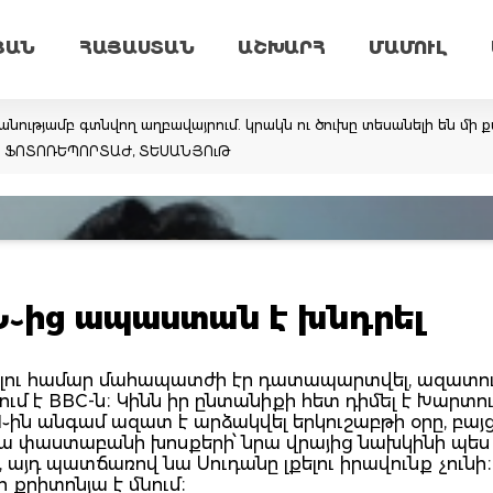
ՅԱՆ
ՀԱՅԱՍՏԱՆ
ԱՇԽԱՐՀ
ՄԱՄՈՒԼ
նությամբ գտնվող աղբավայրում. կրակն ու ծուխը տեսանելի են մի ք
եմ. ՖՈՏՈՌԵՊՈՐՏԱԺ, ՏԵՍԱՆՅՈւԹ
Ն֊ից ապաստան է խնդրել
վելու համար մահապատժի էր դատապարտվել, ազատու
ւմ է BBC-ն։ Կինն իր ընտանիքի հետ դիմել է Խարտու
ին անգամ ազատ է արձակվել երկուշաբթի օրը, բայց
 նրա փաստաբանի խոսքերի՝ նրա վրայից նախկինի պես
յդ պատճառով նա Սուդանը լքելու իրավունք չունի։ 
 քրիտոնյա է մնում։