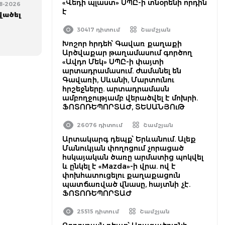
«Վեդի պլաստ» ՍՊԸ-ի տնօրենի որդին
08-2026
է
վածել
30417 դիտում
Շամշյան
Խոշոր հրդեհ՝ Գավառ քաղաքի
Արծվաքար թաղամասում գործող
«Ավդո Մեկ» ՍՊԸ-ի փայտի
արտադրամասում. ժամանել են
Գավառի, Սևանի, Մարտունու
հրշեջները. արտադրամասն
ամբողջությամբ վերածվել է մոխրի.
ՖՈՏՈՌԵՊՈՐՏԱԺ, ՏԵՍԱՆՅՈւԹ
26076 դիտում
Շամշյան
Արտակարգ դեպք՝ Երևանում. Ալեք
Մանուկյան փողոցում չորացած
հսկայական ծառը արմատից պոկվել
և ընկել է «Mazda»-ի վրա. ով է
փոխհատուցելու քաղաքացուն
պատճառված վնասը, հայտնի չէ.
ՖՈՏՈՌԵՊՈՐՏԱԺ
25515 դիտում
Շամշյան