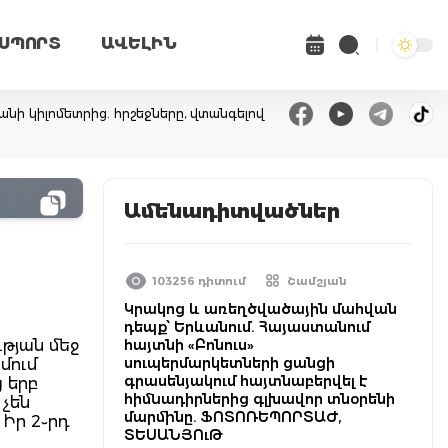
ՍՊՈՐՏ
ԱՎԵԼԻՆ
անի կիլոմետրից. հրշեջները, վտանգելով
Ամենադիտվածներ
103256 դիտում
Շամշյան
Կրակոց և առեղծվածային մահվան
դեպք՝ Երևանում. Հայաստանում
թյան մեջ
հայտնի «Բոնուս»
սուպերմարկետների ցանցի
մում
գրասենյակում հայտնաբերվել է
 երբ
հիմնադիրներից գլխավոր տնօրենի
 չեն
մարմինը. ՖՈՏՈՌԵՊՈՐՏԱԺ,
Իր 2֊րդ
ՏԵՍԱՆՅՈւԹ