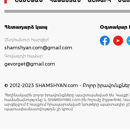
ՇԱՄՇՅԱՆ
ՀԱՅԱՍՏԱՆ
ԱՇԽԱՐՀ
ՄԱՄ
Հետադարձ կապ
Օգտակար հ
Ընդհանուր հարցեր՝
shamshyan.com@gmail.com
Գովազդի համար`
gevorget@gmail.com
© 2012-2023 SHAMSHYAN.com - Բոլոր իրավունքն
Հեղինակային բոլոր իրավունքները պաշտպանված են: Կայքի 
համաձայնությունը և SHAMSHYAN.com-ին հղումը (hyperlink)
արգելվում է:Կայքում հրապարակված նյութերը պարտադիր չ
պատասխանատվություն չի կրում: