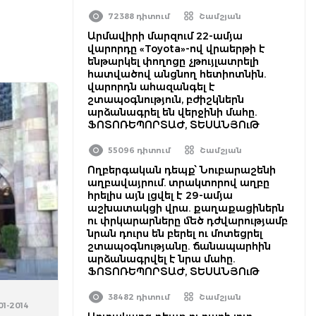
72388 դիտում
Շամշյան
Արմավիրի մարզում 22-ամյա
վարորդը «Toyota»-ով վրաերթի է
ենթարկել փողոցը չթույլատրելի
հատվածով անցնող հետիոտնին.
վարորդն ահազանգել է
շտապօգնություն, բժիշկներն
արձանագրել են վերջինի մահը.
ՖՈՏՈՌԵՊՈՐՏԱԺ, ՏԵՍԱՆՅՈւԹ
55096 դիտում
Շամշյան
Ողբերգական դեպք՝ Նուբարաշենի
աղբավայրում. տրակտորով աղբը
հրելիս այն լցվել է 29-ամյա
աշխատակցի վրա. քաղաքացիներն
ու փրկարարները մեծ դժվարությամբ
նրան դուրս են բերել ու մոտեցրել
շտապօգնությանը. ճանապարհին
արձանագրվել է նրա մահը.
ՖՈՏՈՌԵՊՈՐՏԱԺ, ՏԵՍԱՆՅՈւԹ
38482 դիտում
Շամշյան
-01-2014