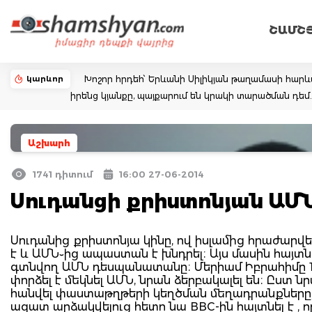
ՇԱՄՇ
կարևոր
Խոշոր հրդեհ՝ Երևանի Սիլիկյան թաղամասի հարևա
իրենց կյանքը, պայքարում են կրակի տարածման դ
Աշխարհ
1741 դիտում
16:00 27-06-2014
Սուդանցի քրիստոնյան ԱՄ
Սուդանից քրիստոնյա կինը, ով իսլամից հրաժար
է և ԱՄՆ֊ից ապաստան է խնդրել։ Այս մասին հայտնո
գտնվող ԱՄՆ դեսպանատանը։ Մերիամ Իբրահիմը 1֊
փորձել է մեկնել ԱՄՆ, նրան ձերբակալել են։ Ըստ
հանվել փաստաթղթերի կեղծման մեղադրանքները, ա
ազատ արձակվելուց հետո նա BBC-ին հայտնել է , որ