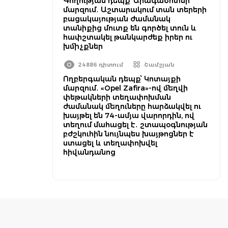
Գողության դեպք՝ Արագածոտնի
մարզում․ Աշտարակում տան տերերի
բացակայության ժամանակ
տանիքից մուտք են գործել տուն և
հափշտակել թանկարժեք իրեր ու
խմիչքներ
24886 դիտում
Շամշյան
Ողբերգական դեպք՝ Կոտայքի
մարզում․ «Opel Zafira»-ով մեղվի
փեթակների տեղափոխման
ժամանակ մեղուները հարձակվել ու
խայթել են 74-ամյա վարորդին, ով
տեղում մահացել է․ շտապօգնության
բժշկուհին նույնպես խայթոցներ է
ստացել և տեղափոխվել
հիվանդանոց