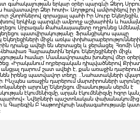
ատ գահակալության երկար օրեր պարգևի Ձերդ Սրբութ
ուն հավատավոր Ձեր հոտի»: Աղոթքով ամփոփելով իր խ
ուր շնորհներով զորացյալ պահի Իր Սուրբ Եկեղեցին, 
 անխռով երկինք պարգևի ամբողջ աշխարհին և համայն
կեղեցու Սրբազան Քահանայապետը ողջունեց Ամենայն
կեղեցու պատվիրակությանը: Ֆրանցիսկոս պապը
 Եկեղեցիների միջև առկա փոխհարաբերություններին
երին դրանք ավելի են սերտացել և ջերմացել: Հռոմի 
Վեհափառ Հայրապետին` երկու Եկեղեցիների միջև
ցության համար: Մասնավորապես խոսելով մեր օրեր
եց. «Իրականում ողբերգական դիպվածներով Քրիս
նցյալ դարում շատ ավելի է, քան առաջին դարերում:
նեն իրենց պատվավոր տեղը: ...Նահատակների վկայու
ի: Ինչպես առաջին դարերում մարտիրոսների արյուն
տոնյաների արյունը` Եկեղեցու միասնության սերմն է
ւթյան էկումենիզմը, արյան էկումենիզմը հզոր կանչ 
ապարհով»: Նվերների պաշտոնական փախանակումից
ի և Գարեգին Բ Կաթողիկոսի նախագահությամբ կա
: