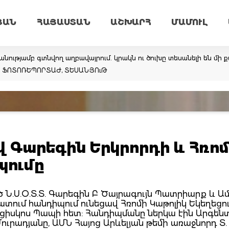
ՅԱՆ
ՀԱՅԱՍՏԱՆ
ԱՇԽԱՐՀ
ՄԱՄՈՒԼ
նությամբ գտնվող աղբավայրում. կրակն ու ծուխը տեսանելի են մի ք
եմ. ՖՈՏՈՌԵՊՈՐՏԱԺ, ՏԵՍԱՆՅՈւԹ
 Գարեգին Երկրորդի և Հռո
պումը
 Ն.Ս.Օ.Տ.Տ. Գարեգին Բ Ծայրագույն Պատրիարք և Ա
ատում հանդիպում ունեցավ Հռոմի Կաթոլիկ Եկեղեցո
ցիսկոս Պապի հետ: Հանդիպմանը ներկա էին Արգեն
ուրադյանը, ԱՄՆ Հայոց Արևելյան թեմի առաջնորդ Տ