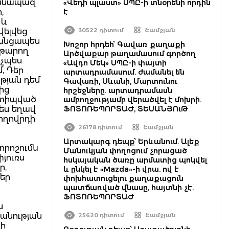
հանապազ
«Վեդի պլաստ» ՍՊԸ-ի տնօրենի որդին
,
է
 և
վելվեց
30522 դիտում
Շամշյան
զանցապես
Խոշոր հրդեհ՝ Գավառ քաղաքի
աթարող
Արծվաքար թաղամասում գործող
նչպես
«Ավդո Մեկ» ՍՊԸ-ի փայտի
մ, Դեր
արտադրամասում. ժամանել են
թյան դեմ
Գավառի, Սևանի, Մարտունու
ից
հրշեջները. արտադրամասն
 ստիպված
ամբողջությամբ վերածվել է մոխրի.
ես եղավ
ՖՈՏՈՌԵՊՈՐՏԱԺ, ՏԵՍԱՆՅՈւԹ
ողովրդի
26178 դիտում
Շամշյան
Արտակարգ դեպք՝ Երևանում. Ալեք
որոշումն
Մանուկյան փողոցում չորացած
յուռս
հսկայական ծառը արմատից պոկվել
ր,
և ընկել է «Mazda»-ի վրա. ով է
Մեր
փոխհատուցելու քաղաքացուն
պատճառված վնասը, հայտնի չէ.
ՖՈՏՈՌԵՊՈՐՏԱԺ
ն
պանության
25620 դիտում
Շամշյան
վի