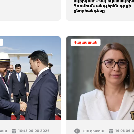
նվիրված «Հայ ուխտավոր
Հռոմում» անգլերեն գրքի
շնորհանդեսը
Հայաստան
16:45 06-08-2026
16:08 06-
տում
610 դիտում