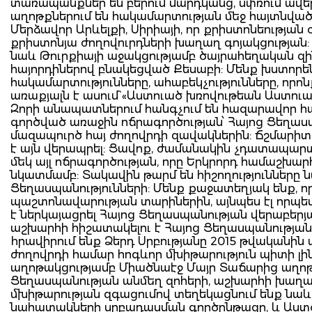
տառապանքներ են բերում մարդկանց, սփռում ավեր
աղոթքներում են հակամարտության մեջ հայտնված ե
Մերձավոր Արևելքի, Սիրիայի, որ քրիստոնեության 
քրիստոնյա ժողովուրդների խաղաղ գոյակցության:
նաև Թուրքիայի աջակցությամբ ծայրահեղական զի
հայորդիներով բնակեցված Քեսաբի: Մենք խստոր
հակամարտությունները, ահաբեկչությունները, որ
առաքյալն է ասում` «Աստուած խռովութեան Աստուածը չ
Զորի անապատներում հանգչում են հազարավոր հայ
գործված առաջին ոճրագործության՝ Հայոց Ցեղա
մազապուրծ հայ ժողովրդի զավակներին: Ճշմարիտ 
է այն վերապրել: Ցավոք, ժամանակին չդատապար
մեկ այլ ոճրագործության, որը Երկրորդ համաշխ
նկատմամբ: Տակավին թարմ են հիշողությունները 
Ցեղասպանությունների: Մենք քաջատեղյակ ենք, որ
պաշտոնավարության տարիներին, այնպես էլ որպես
է ներկայացրել Հայոց Ցեղասպանության վերաբերյա
աշխարհի հիշատակելու է Հայոց Ցեղասպանության հ
hրավիրում ենք Ձերդ Սրբությանը 2015 թվականին 
ժողովրդի համար հոգևոր մխիթարություն պիտի լ
աղոթակցությամբ Միածնաէջ Մայր Տաճարից աղոթք
Ցեղասպանության անմեղ զոհերի, աշխարհի խաղաղ
մխիթարության զգացումով տեղեկացնում ենք նաև, 
նահատակների սրբադասման գործընթացը, և Աստ