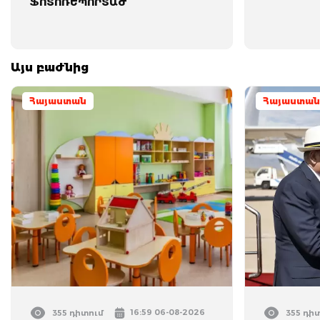
ՖՈՏՈՌԵՊՈՐՏԱԺ
Այս բաժնից
Հայաստան
Հայաստան
16:59 06-08-2026
355 դիտում
355 դի