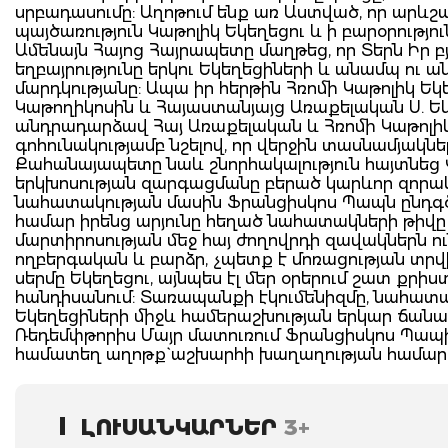
սրբադասումը: Աղոթում ենք առ Աստված, որ արևշ
պայծառություն Կաթոլիկ Եկեղեցու և ի բարօրությ
Ամենայն Հայոց Հայրապետը մաղթեց, որ Տերն Իր բյ
եղբայրությունը երկու Եկեղեցիների և անամպ ու
մարդկությանը: Ապա իր հերթին Հռոմի Կաթոլիկ Ե
Կաթողիկոսին և Հայաստանյայց Առաքելական Ս. Ե
անդրադարձավ Հայ Առաքելական և Հռոմի Կաթոլիկ
գոհունակությամբ նշելով, որ վերջին տասնամյակն
Քահանայապետը նաև շնորհակալություն հայտնեց 
երկխոսության զարգացմանը բերած կարևոր զորակ
նահատակության մասին Ֆրանցիսկոս Պապն ընդգծ
համար իրենց արյունը հեղած նահատակների թիվը ա
մարտիրոսության մեջ հայ ժողովրդի զավակներն ու
ողբերգական և բարձր, չպետք է մոռացության տրվ
սերմը Եկեղեցու, այնպես էլ մեր օրերում շատ քրիս
հանդիսանում: Տառապանքի էկումենիզմը, նահատակո
Եկեղեցիների միջև համերաշխության երկար ճան
Ռեդեմփթորիս Մայր մատուռում Ֆրանցիսկոս Պապ
համատեղ աղոթք` աշխարհի խաղաղության համար
ԼՈՒՍԱՆԿԱՐՆԵՐ
3+