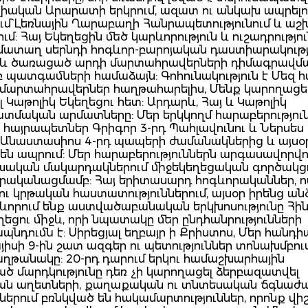
լիական Արարատի երկրում, ազատ ու անկախ ապրելո
մ` Լեռնային Ղարաբաղի Հանրապետությունում և աշ
մ: Հայ Եկեղեցին մեծ կարևորություն և ուշադրությու
մատաղ սերնդի հոգևոր-բարոյական դաստիարակությ
ջև ծառացած արդի մարտահրավերների դիմագրավմա
բ պատգամների համաձայն: Գոհունակություն է Մեզ 
 մարտահրավերներ հաղթահարելիս, Մենք կարողացել
Կաթոլիկ Եկեղեցու հետ: Արդարև, Հայ և Կաթոլիկ
պատմական արմատները: Մեր երկկողմ հարաբերությու
ր հայրապետներ Գրիգոր 3-րդ Պահլավունու և Ներսես
և Անաստասիոս 4-րդ պապերի ժամանակներից և այսօր 
են ապրում: Մեր հարաբերություններն արգասավորվո
խական մակարդակներում միջեկեղեցական գործակցո
րականացմամբ: Հայ երիտասարդ հոգևորականներ, ո
ցու կրթական հաստատություններում, այսօր իրենց ան
կարևորում ենք աստվածաբանական երկխոսությունը Հի
եցու միջև, որի նպատակը մեր ընդհանրությունների
պնդումն է: Սիրեցյալ եղբայր ի Քրիստոս, Մեր հանդի
յիսի 9-ին շատ ազգեր ու պետություններ տոնախմբու
ղթանակը: 20-րդ դարում երկու համաշխարհային
ած մարդկությունը դեռ չի կարողացել ձերբազատվել
ան աղետների, քաղաքական ու տնտեսական ճգնաժ
երում բռնկված են հակամարտություններ, որոնք վիշ