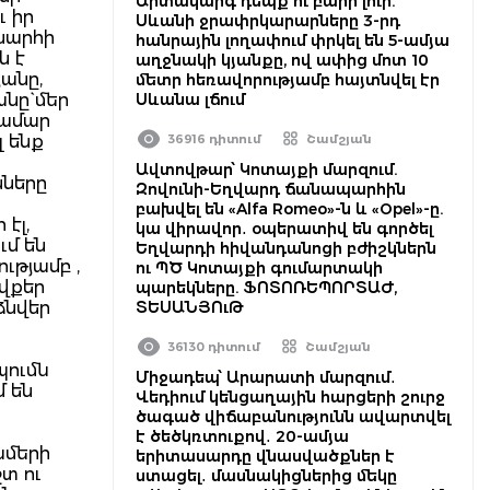
Արտակարգ դեպք ու բարի լուր.
ւ իր
Սևանի ջրափրկարարները 3-րդ
խարհի
հանրային լողափում փրկել են 5-ամյա
ն է
աղջնակի կյանքը, ով ափից մոտ 10
անը,
մետր հեռավորությամբ հայտնվել էր
նը` մեր
Սևանա լճում
համար
 ենք
36916 դիտում
Շամշյան
Ավտովթար՝ Կոտայքի մարզում.
նները
Զովունի-Եղվարդ ճանապարհին
բախվել են «Alfa Romeo»-ն և «Opel»-ը.
էլ,
կա վիրավոր․ օպերատիվ են գործել
ւմ են
Եղվարդի հիվանդանոցի բժիշկներն
ւթյամբ ,
ու ՊԾ Կոտայքի գումարտակի
վքեր
պարեկները. ՖՈՏՈՌԵՊՈՐՏԱԺ,
ձնվեր
ՏԵՍԱՆՅՈւԹ
ն
36130 դիտում
Շամշյան
պումն
Միջադեպ՝ Արարատի մարզում․
մ են
Վեդիում կենցաղային հարցերի շուրջ
ծագած վիճաբանությունն ավարտվել
է ծեծկռտուքով․ 20-ամյա
ամերի
երիտասարդը վնասվածքներ է
տ ու
ստացել․ մասնակիցներից մեկը