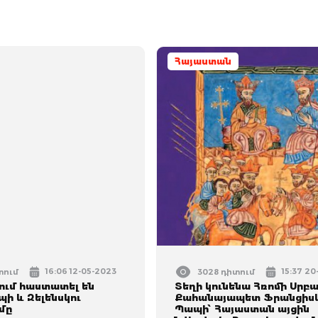
Հայաստան
16:06 12-05-2023
15:37 20
տում
3028 դիտում
ւմ հաստատել են
Տեղի կունենա Հռոմի Սրբ
ի և Զելենսկու
Քահանայապետ Ֆրանցիս
մը
Պապի՝ Հայաստան այցին