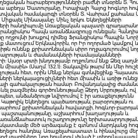
ղեցական հարաբերությունների բաժնի տնօրեն Տ. Հո
 աբեղա Ծատուրյանը, Իտալիայի Հայոց հոգևոր հով
ատվական համակարգի տնօրեն Տ. Վահրամ քահանա Մ
Միքայել Մինասյանը: Մինչ երկու Եկեղեցիների
տերի հանդիպումը Առաքելական պալատի գրադարանու
Ֆրանցիսկոս Պապն առանձնազրույց ունեցան: Հանդ
ը ողջույնի խոսքով դիմեց Ֆրանցիսկոս Պապին: Նոր
նք մատուցում Երկնավորին, որ Իր ողորմած կամքով 
ռիթն ունենք քրիստոնեական սիրո ողջագուրումով նո
բայրության և ժամանակների հրամայականների
րի: Այսօր սրտի խնդությամբ ողջունում ենք Ձեզ սաղմ
են միասին» (Սաղմ. 132.1): Տակավին թարմ են Մեր հուշ
ության հետ, որին Մենք ներկա գտնվեցինք Հայաստ
երի ներկայացուցիչների հետ միասին և առիթ ունե
նալի գահակալության համար: Բովանդակալից ժաման
ևել բազմերես գործունեությանը Ձերդ Սրբության, ով
ետ, անձանձրույթ նվիրումով է իր առաքելությունն
 Կաթոլիկ Եկեղեցու պայծառության, բարօրության ու
աշխարհում քրիստոնեական հավատքի, հոգևոր-բարոյա
ի պաշտպանությանը, աշխարհում խաղաղության և
առանձնահատուկ ուշադրությունը երիտասարդությա
ի նկատմամբ մեծ արձագանք է գտնում մարդկանց հոգ
Եկեղեցու հանդեպ: Առաքելահաստատ և հինավուրց մե
րժ տարիները, նոր եռանդով լծված է տերունապատվ