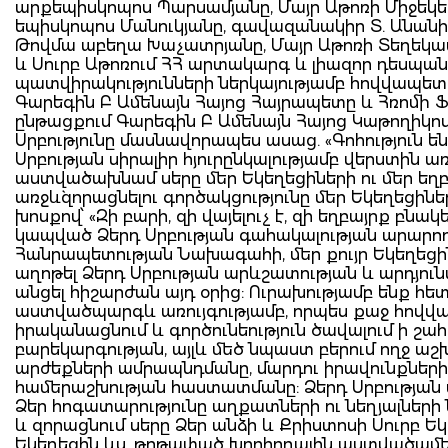
արքեպիսկոպոս Պարսամյանը, Մայր Աթոռի Միջեկե
եպիսկոպոս Մանուկյանը, գավազանակիր Տ. Անանիա
Թովմա աբեղա Խաչատրյանը, Մայր Աթոռի Տեղեկ
և Սուրբ Աթոռում ՀՀ արտակարգ և լիազոր դեսպան 
պատվիրակությունների ներկայությամբ հովվապե
Գարեգին Բ Ամենայն Հայոց Հայրապետը և Հռոմի 
ընթացքում Գարեգին Բ Ամենայն Հայոց Կաթողիկոս
Սրբությունը մասնավորապես ասաց. «Գոհություն ե
Սրբության սիրալիր հյուրընկալությամբ վերստին ա
աստվածախնամ սերը մեր Եկեղեցիների ու մեր եղ
առջև`զորացնելու գործակցությունը մեր Եկեղեցինե
խոսքով՝ «Զի բարի, զի վայելուչ է, զի եղբայրք բնակ
կապված Ձերդ Սրբության գահակալության արարող
Հանրապետության Նախագահի, մեր քույր Եկեղեցին
աղոթել Ձերդ Սրբության արևշատության և արդյու
անցել հիշարժան այդ օրից: Ուրախությամբ ենք հետ
աստվածպարգև առույգությամբ, որպես քաջ հովվապ
իրականացնում և գործունեություն ծավալում ի շահ
բարեկարգության, այլև մեծ նպաստ բերում ողջ 
արժեքների ամրապնդմանը, մարդու իրավունքներ
համերաշխության հաստատմանը: Ձերդ Սրբության 
Ձեր հոգատարությունը աղքատների ու նեղյալներ
և զորացնում սերը Ձեր անձի և Քրիստոսի Սուրբ 
Եկեղեցին ևս, թոթափած խորհրդային աստվածամե