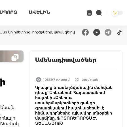
ՍՊՈՐՏ
ԱՎԵԼԻՆ
անի կիլոմետրից. հրշեջները, վտանգելով
Ամենադիտվածներ
մի
103397 դիտում
Շամշյան
Կրակոց և առեղծվածային մահվան
դեպք՝ Երևանում. Հայաստանում
հայտնի «Բոնուս»
սուպերմարկետների ցանցի
մենայն
գրասենյակում հայտնաբերվել է
ւ
հիմնադիրներից գլխավոր տնօրենի
տինայի
մարմինը. ՖՈՏՈՌԵՊՈՐՏԱԺ,
ՏԵՍԱՆՅՈւԹ
. Խաժակ