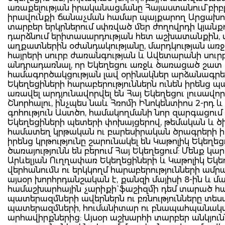
առաքելության իրականացմանը Հայաստանում` բիբ
իրավունքի ճանաչման համար պայքարող Արցախու
տարբեր երկրներում սփռված մեր ժողովրդի կյանքու
դարձնում երիտասարդության հետ աշխատանքին, 
աղքատներին օժանդակությանը, մարդկության առ
հայրերի սուրբ ժառանգության և Ավետարանի սուր
անդրադառնալ, որ Եկեղեցու առջև ծառացած շատ
համագործակցության լավ օրինակներ արձանագրել 
Եկեղեցիների հարաբերություններն ունեն իրենց 
առավել արդյունավորվել են Հայ Եկեղեցու լուսավո
Շնորհալու, ինչպես նաև Հռոմի Ինոկենտիոս 2-րդ 
գոհություն Աստծո, համակողմանի նոր զարգացում 
Եկեղեցիների պետերի փոխայցերով, թեմական և ծ
համատեղ կրթական ու բարեսիրական ծրագրերի ի
իրենց կրթությունը շարունակել են Կաթոլիկ Եկեղե
ծառայությունն են բերում Հայ Եկեղեցում: Մենք 
Արևելյան Ուղղափառ Եկեղեցիների և Կաթոլիկ Եկեղ
վերհանումն ու երկկողմ հարաբերությունների ամրա
այսօր խորհրդանշական է, քանզի մայիսի 8-ին և մա
համաշխարհային չարիքի` ֆաշիզմի դեմ տարած հա
պատերազմների ավերներն ու բռնությունները տես
պատերազմների, հումանիտար ու բնապահպանակ
արհավիրքներից: Այսօր աշխարհի տարբեր անկյունն