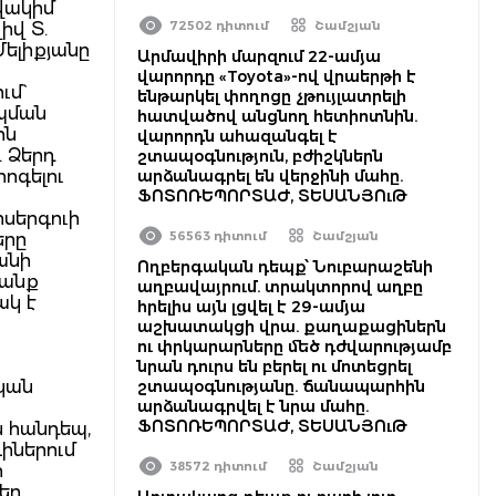
վակիմ
72502 դիտում
Շամշյան
իվ Տ.
ելիքյանը
Արմավիրի մարզում 22-ամյա
վարորդը «Toyota»-ով վրաերթի է
մ`
ենթարկել փողոցը չթույլատրելի
իպման
հատվածով անցնող հետիոտնին.
ին
վարորդն ահազանգել է
և Ձերդ
շտապօգնություն, բժիշկներն
րոգելու
արձանագրել են վերջինի մահը.
ՖՈՏՈՌԵՊՈՐՏԱԺ, ՏԵՍԱՆՅՈւԹ
ոսերգուի
56563 դիտում
Շամշյան
երը
անի
Ողբերգական դեպք՝ Նուբարաշենի
ցանք
աղբավայրում. տրակտորով աղբը
ակ է
հրելիս այն լցվել է 29-ամյա
աշխատակցի վրա. քաղաքացիներն
ու փրկարարները մեծ դժվարությամբ
նրան դուրս են բերել ու մոտեցրել
կան
շտապօգնությանը. ճանապարհին
արձանագրվել է նրա մահը.
ՖՈՏՈՌԵՊՈՐՏԱԺ, ՏԵՍԱՆՅՈւԹ
ն հանդեպ,
իներում
38572 դիտում
Շամշյան
ր
եր