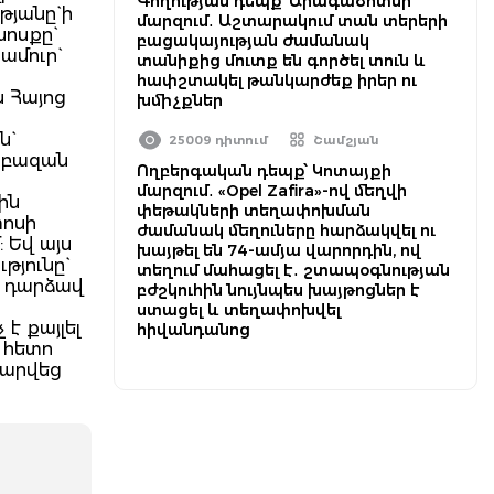
Գողության դեպք՝ Արագածոտնի
յանը` ի
մարզում․ Աշտարակում տան տերերի
ոսքը`
բացակայության ժամանակ
ամուր`
տանիքից մուտք են գործել տուն և
հափշտակել թանկարժեք իրեր ու
 Հայոց
խմիչքներ
`
25009 դիտում
Շամշյան
Սրբազան
Ողբերգական դեպք՝ Կոտայքի
մարզում․ «Opel Zafira»-ով մեղվի
ին
փեթակների տեղափոխման
տոսի
ժամանակ մեղուները հարձակվել ու
 Եվ այս
խայթել են 74-ամյա վարորդին, ով
թյունը`
տեղում մահացել է․ շտապօգնության
ը դարձավ
բժշկուհին նույնպես խայթոցներ է
ստացել և տեղափոխվել
է քայլել
հիվանդանոց
 հետո
տարվեց