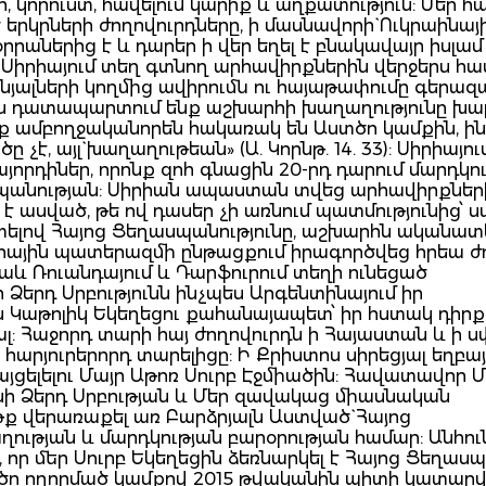
, կորուստ, հավելում կարիք և աղքատություն: Մեր 
րկրների ժողովուրդները, ի մասնավորի` Ուկրաինայի
օրրաներից է և դարեր ի վեր եղել է բնակավայր իսլամ
 Սիրիայում տեղ գտնող արհավիրքներին վերջերս հա
նյալների կողմից ավիրումն ու հայաթափումը գերա
են դատապարտում ենք աշխարհի խաղաղությունը խ
ոնք ամբողջականորեն հակառակ են Աստծո կամքին, ի
է, այլ` խաղաղութեան» (Ա. Կորնթ. 14. 33): Սիրիայու
որդիներ, որոնք զոհ գնացին 20-րդ դարում մարդկու
սպանության: Սիրիան ապաստան տվեց արհավիրքներ
է ասված, թե ով դասեր չի առնում պատմությունից՝
տելով Հայոց Ցեղասպանությունը, աշխարհն ականատ
արհային պատերազմի ընթացքում իրագործվեց հրեա ժ
նաև Ռուանդայում և Դարֆուրում տեղի ունեցած
 Ձերդ Սրբությունն ինչպես Արգենտինայում իր
 Կաթոլիկ Եկեղեցու քահանայապետ՝ իր հստակ դիրք
լ: Հաջորդ տարի հայ ժողովուրդն ի Հայաստան և ի սփ
արյուրերորդ տարելիցը: Ի Քրիստոս սիրեցյալ եղբայ
այցելելու Մայր Աթոռ Սուրբ Էջմիածին: Հավատավոր 
ինի Ձերդ Սրբության և Մեր զավակաց միասնական
 վերառաքել առ Բարձրյալն Աստված` Հայոց
ության և մարդկության բարօրության համար: Անհու
որ մեր Սուրբ Եկեղեցին ձեռնարկել է Հայոց Ցեղաս
ծո ողորմած կամքով 2015 թվականին պիտի կատար