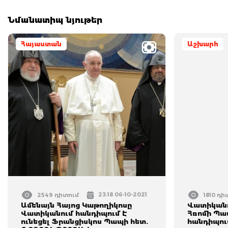
Նմանատիպ նյութեր
Հայաստան
Աշխարհ
23:18 06-10-2021
2549 դիտում
1810 դի
Ամենայն Հայոց Կաթողիկոսը
Վատիկանո
Վատիկանում հանդիպում Է
Հռոմի Պապ
ունեցել Ֆրանցիսկոս Պապի հետ.
հանդիպու