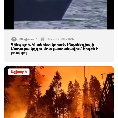
18:42 02-08-2026
811 դիտում
Հինգ զոհ, 41 անհետ կորած. Ինդոնեզիայի
Մադուրա կղզու մոտ լաստանավում հրդեհ է
բռնկվել
Աշխարհ