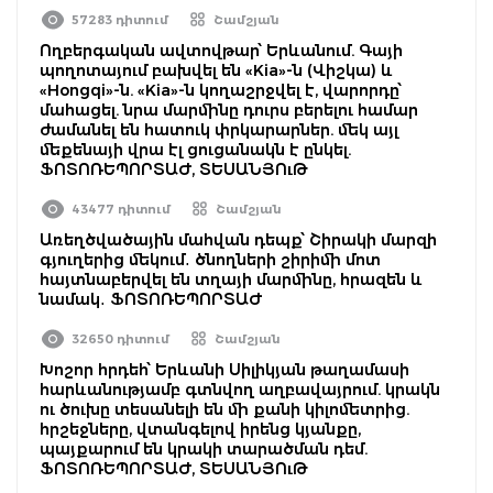
57283 դիտում
Շամշյան
Ողբերգական ավտովթար՝ Երևանում. Գայի
պողոտայում բախվել են «Kia»-ն (Վիշկա) և
«Hongqi»-ն. «Kia»-ն կողաշրջվել է, վարորդը՝
մահացել. նրա մարմինը դուրս բերելու համար
ժամանել են հատուկ փրկարարներ. մեկ այլ
մեքենայի վրա էլ ցուցանակն է ընկել.
ՖՈՏՈՌԵՊՈՐՏԱԺ, ՏԵՍԱՆՅՈւԹ
43477 դիտում
Շամշյան
Առեղծվածային մահվան դեպք՝ Շիրակի մարզի
գյուղերից մեկում․ ծնողների շիրիմի մոտ
հայտնաբերվել են տղայի մարմինը, հրազեն և
նամակ․ ՖՈՏՈՌԵՊՈՐՏԱԺ
32650 դիտում
Շամշյան
Խոշոր հրդեհ՝ Երևանի Սիլիկյան թաղամասի
հարևանությամբ գտնվող աղբավայրում. կրակն
ու ծուխը տեսանելի են մի քանի կիլոմետրից.
հրշեջները, վտանգելով իրենց կյանքը,
պայքարում են կրակի տարածման դեմ.
ՖՈՏՈՌԵՊՈՐՏԱԺ, ՏԵՍԱՆՅՈւԹ