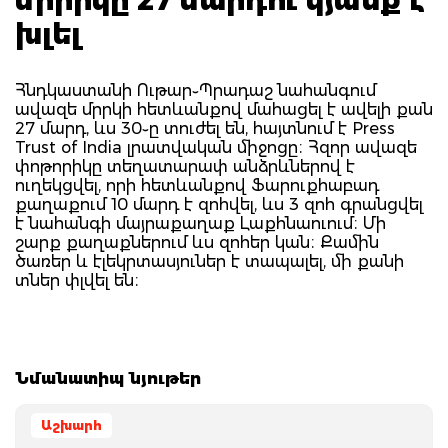
խլել
Հնդկաստանի Ութար֊Պրադաշ նահանգում
ավազե մրրկի հետևանքով մահացել է ավելի քան
27 մարդ, ևս 30֊ը տուժել են, հայտնում է Press
Trust of India լրատվական միջոցը։ Հզոր ավազե
փոթորիկը տեղատարափ անձրևներով է
ուղեկցվել, որի հետևանքով Ֆարուքհաբադ
քաղաքում 10 մարդ է զոհվել, ևս 3 զոհ գրանցվել
է նահանգի մայրաքաղաք Լաքհնաուում։ Մի
շարք քաղաքներում ևս զոհեր կան։ Քամին
ծառեր և էլեկրտասյուներ է տապալել, մի քանի
տներ փլվել են։
Նմանատիպ նյութեր
Աշխարհ