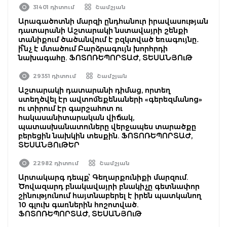
31401 դիտում
Շամշյան
Արագածոտնի մարզի ընդհանուր իրավասության
դատարանի Աշտարակի նստավայրի շենքի
տանիքում ծածանվում է բզկտված եռագույնը․
ի՞նչ է մտածում Բարձրագույն խորհրդի
նախագահը. ՖՈՏՈՌԵՊՈՐՏԱԺ, ՏԵՍԱՆՅՈւԹ
29351 դիտում
Շամշյան
Աշտարակի դատարանի դիմաց, որտեղ
ստեղծվել էր ավտոմեքենաների «գերեզմանոց»
ու տիրում էր գարշահոտ ու
հակասանիտարական վիճակ,
պատասխանատուները վերջապես տարածքը
բերեցին նախկին տեսքին. ՖՈՏՈՌԵՊՈՐՏԱԺ,
ՏԵՍԱՆՅՈւԹԵՐ
22982 դիտում
Շամշյան
Արտակարգ դեպք՝ Գեղարքունիքի մարզում.
Ծովազարդ բնակավայրի բնակիչը գետնափոր
շինությունում հայտնաբերել է իրեն պատկանող
10 գլուխ գառներին հոշոտված.
ՖՈՏՈՌԵՊՈՐՏԱԺ, ՏԵՍԱՆՅՈւԹ