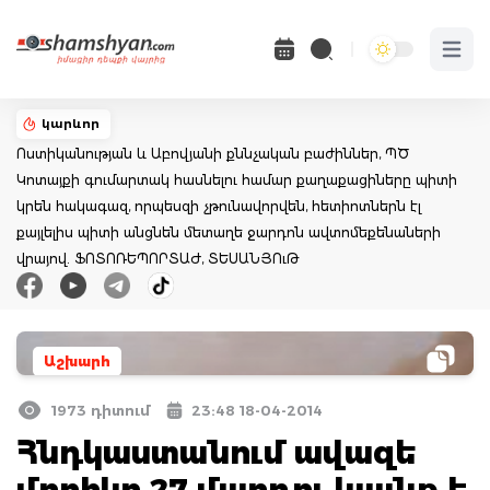
Open 
կարևոր
Ոստիկանության և Աբովյանի քննչական բաժիններ, ՊԾ
Կոտայքի գումարտակ հասնելու համար քաղաքացիները պիտի
կրեն հակագազ, որպեսզի չթունավորվեն, հետիոտներն էլ
քայլելիս պիտի անցնեն մետաղե ջարդոն ավտոմեքենաների
վրայով. ՖՈՏՈՌԵՊՈՐՏԱԺ, ՏԵՍԱՆՅՈւԹ
Աշխարհ
1973 դիտում
23:48 18-04-2014
Հնդկաստանում ավազե
մրրիկը 27 մարդու կյանք է