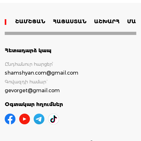
ՇԱՄՇՅԱՆ
ՀԱՅԱՍՏԱՆ
ԱՇԽԱՐՀ
ՄԱՄ
Հետադարձ կապ
Ընդհանուր հարցեր՝
shamshyan.com@gmail.com
Գովազդի համար`
gevorget@gmail.com
Օգտակար հղումներ