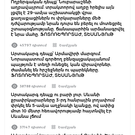
Ողբերգական դեպք՝ Նուբարաշենի
աղբավայրում. տրակտորով աղբը հրելիս այն
լցվել է 29-ամյա աշխատակցի վրա.
քաղաքացիներն ու փրկարարները մեծ
դժվարությամբ նրան դուրս են բերել ու մոտեցրել
շտապօգնությանը. ճանապարհին արձանագրվել
է նրա մահը. ՖՈՏՈՌԵՊՈՐՏԱԺ, ՏԵՍԱՆՅՈւԹ
45797 դիտում
Շամշյան
Արտակարգ դեպք՝ Արմավիրի մարզում.
Նորապատում գործող բենզալցակայանում
պայթյուն է տեղի ունեցել. կան վիրավորներ.
ժամանել են հրշեջներն ու պարեկները.
ՖՈՏՈՌԵՊՈՐՏԱԺ, ՏԵՍԱՆՅՈւԹ
38788 դիտում
Շամշյան
Արտակարգ դեպք ու բարի լուր. Սևանի
ջրափրկարարները 3-րդ հանրային լողափում
փրկել են 5-ամյա աղջնակի կյանքը, ով ափից
մոտ 10 մետր հեռավորությամբ հայտնվել էր
Սևանա լճում
37147 դիտում
Շամշյան