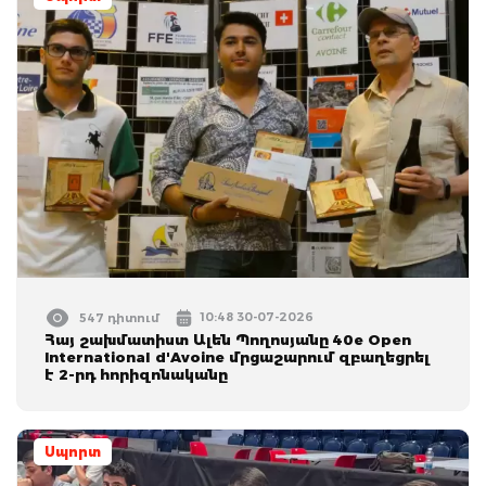
10:48 30-07-2026
547 դիտում
Հայ շախմատիստ Ալեն Պողոսյանը 40e Open
International d'Avoine մրցաշարում զբաղեցրել
է 2-րդ հորիզոնականը
Սպորտ