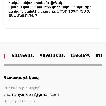
հակասանիտարական վիճակ,
պատասխանատուները վերջապես տարածքը
բերեցին նախկին տեսքին. ՖՈՏՈՌԵՊՈՐՏԱԺ,
ՏԵՍԱՆՅՈւԹԵՐ
ՇԱՄՇՅԱՆ
ՀԱՅԱՍՏԱՆ
ԱՇԽԱՐՀ
ՄԱՄ
Հետադարձ կապ
Ընդհանուր հարցեր՝
shamshyan.com@gmail.com
Գովազդի համար`