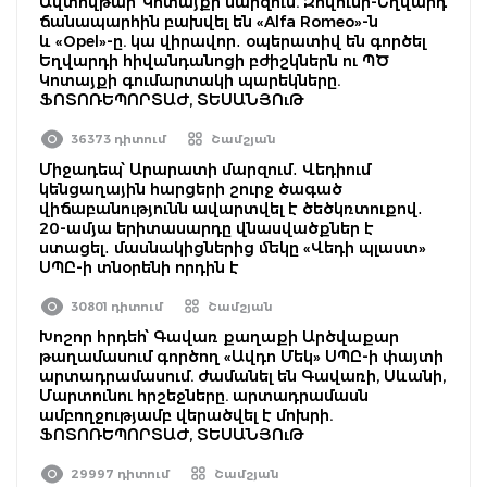
Ավտովթար՝ Կոտայքի մարզում. Զովունի-Եղվարդ
ճանապարհին բախվել են «Alfa Romeo»-ն
և «Opel»-ը. կա վիրավոր․ օպերատիվ են գործել
Եղվարդի հիվանդանոցի բժիշկներն ու ՊԾ
Կոտայքի գումարտակի պարեկները.
ՖՈՏՈՌԵՊՈՐՏԱԺ, ՏԵՍԱՆՅՈւԹ
36373 դիտում
Շամշյան
Միջադեպ՝ Արարատի մարզում․ Վեդիում
կենցաղային հարցերի շուրջ ծագած
վիճաբանությունն ավարտվել է ծեծկռտուքով․
20-ամյա երիտասարդը վնասվածքներ է
ստացել․ մասնակիցներից մեկը «Վեդի պլաստ»
ՍՊԸ-ի տնօրենի որդին է
30801 դիտում
Շամշյան
Խոշոր հրդեհ՝ Գավառ քաղաքի Արծվաքար
թաղամասում գործող «Ավդո Մեկ» ՍՊԸ-ի փայտի
արտադրամասում. ժամանել են Գավառի, Սևանի,
Մարտունու հրշեջները. արտադրամասն
ամբողջությամբ վերածվել է մոխրի.
ՖՈՏՈՌԵՊՈՐՏԱԺ, ՏԵՍԱՆՅՈւԹ
29997 դիտում
Շամշյան