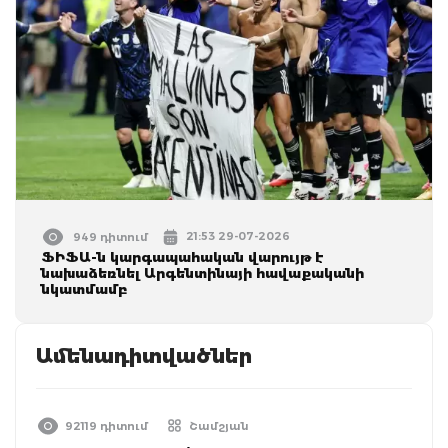
21:53 29-07-2026
949 դիտում
ՖԻՖԱ-ն կարգապահական վարույթ է
նախաձեռնել Արգենտինայի հավաքականի
նկատմամբ
Ամենադիտվածներ
92119 դիտում
Շամշյան