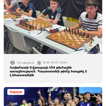
10:35 30-07-2026
514 դիտում
Շախմատի Եվրոպայի Մ18 թիմային
առաջնություն․ Հայաստանի թիմը հաղթել է
Լեհաստանին
Սպորտ