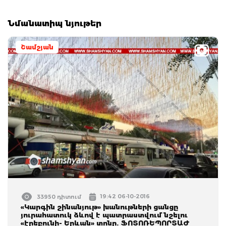
Նմանատիպ նյութեր
Շամշյան
19:42 06-10-2016
33950 դիտում
«Կարգին շինանյութ» խանութների ցանցը
յուրահատուկ ձևով է պատրաստվում նշելու
«էրեբունի- Երևան» տոնը. ՖՈՏՈՌԵՊՈՐՏԱԺ