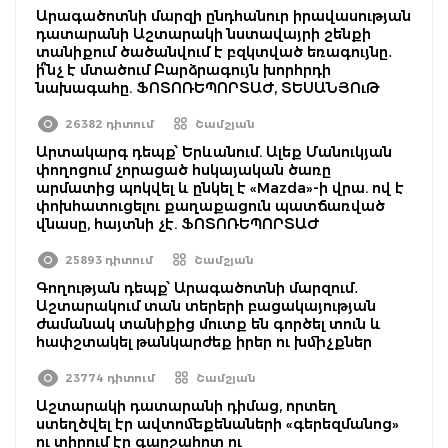
Արագածոտնի մարզի ընդհանուր իրավասության
դատարանի Աշտարակի նստավայրի շենքի
տանիքում ծածանվում է բզկտված եռագույնը․
ի՞նչ է մտածում Բարձրագույն խորհրդի
նախագահը. ՖՈՏՈՌԵՊՈՐՏԱԺ, ՏԵՍԱՆՅՈւԹ
26382 դիտում
Շամշյան
Արտակարգ դեպք՝ Երևանում. Ալեք Մանուկյան
փողոցում չորացած հսկայական ծառը
արմատից պոկվել և ընկել է «Mazda»-ի վրա. ով է
փոխհատուցելու քաղաքացուն պատճառված
վնասը, հայտնի չէ. ՖՈՏՈՌԵՊՈՐՏԱԺ
25893 դիտում
Շամշյան
Գողության դեպք՝ Արագածոտնի մարզում․
Աշտարակում տան տերերի բացակայության
ժամանակ տանիքից մուտք են գործել տուն և
հափշտակել թանկարժեք իրեր ու խմիչքներ
23774 դիտում
Շամշյան
Աշտարակի դատարանի դիմաց, որտեղ
ստեղծվել էր ավտոմեքենաների «գերեզմանոց»
ու տիրում էր գարշահոտ ու