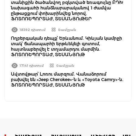
տանիքին ծածանվող բզկտված եռագույնը ԲԴԽ
նախագահի հանձնարարականով 1 ժամվա
ընթացքում փոխարինվեց նորով.
ՖՈՏՈՌԵՊՈՐՏԱԺ, ՏԵՍԱՆՅՈւԹԵՐ
18392 դիտում
Շամշյան
Ողբերգական դեպք՝ Երևանում․ Կիևյան կամրջի
տակ՝ ճանապարհի երթևեկելի գոտում,
հայտնաբերվել է տղամարդու մարմին.
ՖՈՏՈՌԵՊՈՐՏԱԺ, ՏԵՍԱՆՅՈւԹ
17141 դիտում
Շամշյան
Ավտովթար՝ Լոռու մարզում․ Վանաձորում
բախվել են «Jeep Cherokee»-ն և «Toyota Camry»-ն․
ՖՈՏՈՌԵՊՈՐՏԱԺ, ՏԵՍԱՆՅՈւԹ