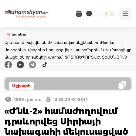
Open 
կարևոր
Երևանում բախվել են «Mazda» ավտոմեքենան ու «Honda»
մոտոցիկլը. վերջինը կողաշրջվել է. ավտոմեքենան ու մոտոցիկլը
մնացել են երթևեկելի գոտում. ՖՈՏՈՌԵՊՈՐՏԱԺ, ՏԵՍԱՆՅՈւԹ
Աշխարհ
1866 դիտում
13:52 23-01-2014
«Ժնև-2» համաժողովում
դրսևորվեց Սիրիայի
նախագահի մեկուսացված