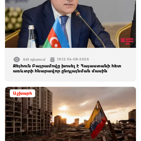
19:12 04-08-2026
661 դիտում
Ջեյհուն Բայրամովը խոսել է Հայաստանի հետ
առևտրի հնարավոր ընդլայնման մասին
Աշխարհ