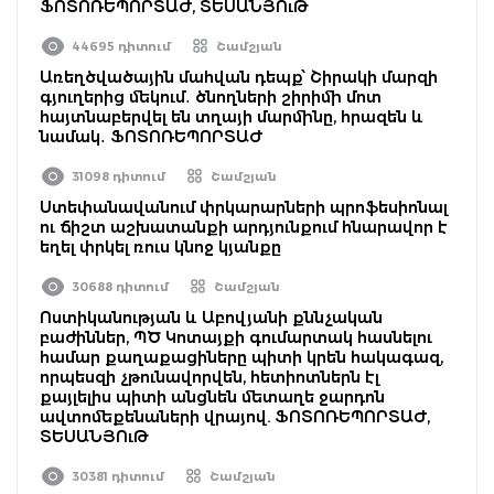
ՖՈՏՈՌԵՊՈՐՏԱԺ, ՏԵՍԱՆՅՈւԹ
44695 դիտում
Շամշյան
Առեղծվածային մահվան դեպք՝ Շիրակի մարզի
գյուղերից մեկում․ ծնողների շիրիմի մոտ
հայտնաբերվել են տղայի մարմինը, հրազեն և
նամակ․ ՖՈՏՈՌԵՊՈՐՏԱԺ
31098 դիտում
Շամշյան
Ստեփանավանում փրկարարների պրոֆեսիոնալ
ու ճիշտ աշխատանքի արդյունքում հնարավոր է
եղել փրկել ռուս կնոջ կյանքը
30688 դիտում
Շամշյան
Ոստիկանության և Աբովյանի քննչական
բաժիններ, ՊԾ Կոտայքի գումարտակ հասնելու
համար քաղաքացիները պիտի կրեն հակագազ,
որպեսզի չթունավորվեն, հետիոտներն էլ
քայլելիս պիտի անցնեն մետաղե ջարդոն
ավտոմեքենաների վրայով. ՖՈՏՈՌԵՊՈՐՏԱԺ,
ՏԵՍԱՆՅՈւԹ
30381 դիտում
Շամշյան