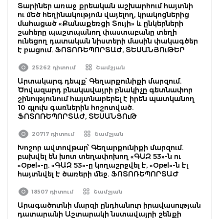
Տարիներ առաջ քրեական աշխարհում հայտնի
ու մեծ հեղինակություն վայելող, կրակոցներից
մահացած «Քանաքեռցի Տույի» և ընկերների
շահերը պաշտպանող փաստաբանը տեղի
ունեցող դատական նիստերի մասին փակագծեր
է բացում. ՖՈՏՈՌԵՊՈՐՏԱԺ, ՏԵՍԱՆՅՈւԹԵՐ
25262 դիտում
Շամշյան
Արտակարգ դեպք՝ Գեղարքունիքի մարզում.
Ծովազարդ բնակավայրի բնակիչը գետնափոր
շինությունում հայտնաբերել է իրեն պատկանող
10 գլուխ գառներին հոշոտված.
ՖՈՏՈՌԵՊՈՐՏԱԺ, ՏԵՍԱՆՅՈւԹ
20717 դիտում
Շամշյան
Խոշոր ավտովթար՝ Գեղարքունիքի մարզում.
բախվել են խոտ տեղափոխող «ԳԱԶ 53»-ն ու
«Opel»-ը. «ԳԱԶ 53»-ը կողաշրջվել է, «Opel»-ն էլ
հայտնվել է ծառերի մեջ. ՖՈՏՈՌԵՊՈՐՏԱԺ
18507 դիտում
Շամշյան
Արագածոտնի մարզի ընդհանուր իրավասության
դատարանի Աշտարակի նստավայրի շենքի