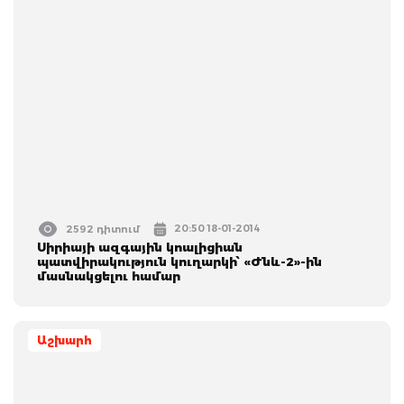
20:50 18-01-2014
2592 դիտում
Սիրիայի ազգային կոալիցիան
պատվիրակություն կուղարկի՝ «Ժնև-2»-ին
մասնակցելու համար
Աշխարհ