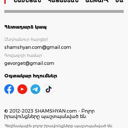
ՇԱՄՇՅԱՆ
ՀԱՅԱՍՏԱՆ
ԱՇԽԱՐՀ
ՄԱՄ
Հետադարձ կապ
Ընդհանուր հարցեր՝
shamshyan.com@gmail.com
Գովազդի համար`
gevorget@gmail.com
Օգտակար հղումներ
© 2012-2023 SHAMSHYAN.com - Բոլոր
իրավունքները պաշտպանված են:
Հեղինակային բոլոր իրավունքները պաշտպանված են: