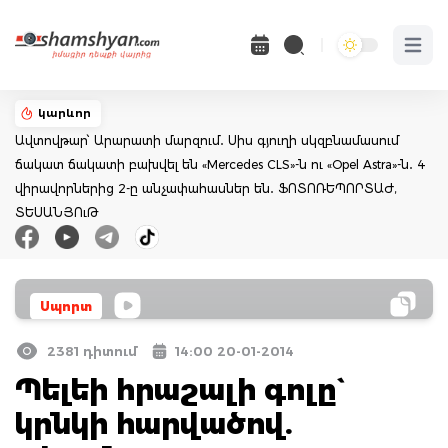
Open 
կարևոր
Ավտովթար՝ Արարատի մարզում․ Սիս գյուղի սկզբնամասում
ճակատ ճակատի բախվել են «Mercedes CLS»-ն ու «Opel Astra»-ն․ 4
վիրավորներից 2-ը անչափահասներ են․ ՖՈՏՈՌԵՊՈՐՏԱԺ,
ՏԵՍԱՆՅՈւԹ
Սպորտ
2381 դիտում
14:00 20-01-2014
Պելեի հրաշալի գոլը`
կրնկի հարվածով.