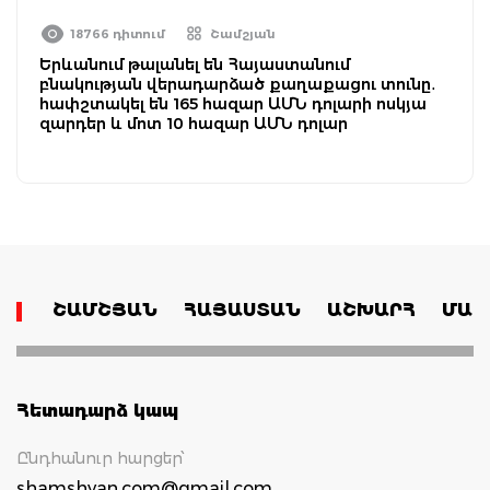
18766 դիտում
Շամշյան
Երևանում թալանել են Հայաստանում
բնակության վերադարձած քաղաքացու տունը․
հափշտակել են 165 հազար ԱՄՆ դոլարի ոսկյա
զարդեր և մոտ 10 հազար ԱՄՆ դոլար
ՇԱՄՇՅԱՆ
ՀԱՅԱՍՏԱՆ
ԱՇԽԱՐՀ
ՄԱՄ
Հետադարձ կապ
Ընդհանուր հարցեր՝
shamshyan.com@gmail.com