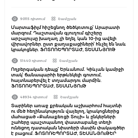
90115 դիտում
Շամշյան
Մարտաֆիլմ հիշեցնող ծեծկռտուք՝ Արարատի
մարզում. Դաշտավան գյուղում գիշերը
արշալույսը խաղաղ չի եղել. կան 10-ից ավելի
վիրավորներ. ըստ քաղաքացիների՝ հնչել են նաև
կրակոցներ. ՖՈՏՈՌԵՊՈՐՏԱԺ, ՏԵՍԱՆՅՈՒԹ
51440 դիտում
Շամշյան
Ողբերգական դեպք՝ Երևանում․ Կիևյան կամրջի
տակ՝ ճանապարհի երթևեկելի գոտում,
հայտնաբերվել է տղամարդու մարմին.
ՖՈՏՈՌԵՊՈՐՏԱԺ, ՏԵՍԱՆՅՈւԹ
48934 դիտում
Շամշյան
Տարիներ առաջ քրեական աշխարհում հայտնի
ու մեծ հեղինակություն վայելող, կրակոցներից
մահացած «Քանաքեռցի Տույի» և ընկերների
շահերը պաշտպանող փաստաբանը տեղի
ունեցող դատական նիստերի մասին փակագծեր
է բացում. ՖՈՏՈՌԵՊՈՐՏԱԺ, ՏԵՍԱՆՅՈւԹԵՐ