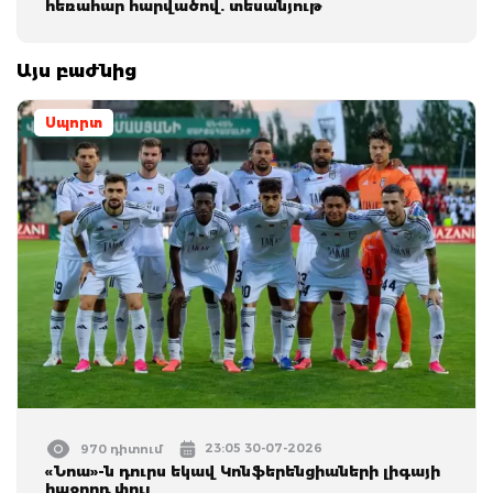
հեռահար հարվածով. տեսանյութ
Այս բաժնից
Սպորտ
23:05 30-07-2026
970 դիտում
«Նոա»-ն դուրս եկավ Կոնֆերենցիաների լիգայի
հաջորդ փուլ