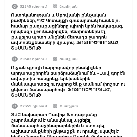
32545 դիտում
Շամշյան
Ոստիկանության և Աբովյանի քննչական
բաժիններ, ՊԾ Կոտայքի գումարտակ հասնելու
համար քաղաքացիները պիտի կրեն հակագազ,
որպեսզի չթունավորվեն, հետիոտներն էլ
քայլելիս պիտի անցնեն մետաղե ջարդոն
ավտոմեքենաների վրայով. ՖՈՏՈՌԵՊՈՐՏԱԺ,
ՏԵՍԱՆՅՈւԹ
29583 դիտում
Շամշյան
Ուջան գյուղի հարյուրավոր բնակիչներ
արդարացիորեն բարձրաձայնում են. «Լավ գործն
ավարտին հասցրեք. երեխաներին
մանկապարտեզ ու դպրոց ենք տանում փոշոտ ու
ցեխոտ ճանապարհով». ՖՈՏՈՌԵՊՈՐՏԱԺ,
ՏԵՍԱՆՅՈւԹ
27359 դիտում
Շամշյան
ՏԿԵ նախարար Դավիթ Խուդաթյանը
շարունակում է անակնկալ այցելել
ճանապարհաշինարարներին և ստուգել
աշխատանքների ընթացքն ու որակը. սկսվել է
հիմնանորգվել Գեղադիր - Գառնի ճանապարհը.