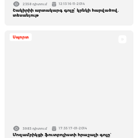
12:13 16-11-2014
2358 դիտում
Շակիրիի արտակարգ գոլը՝ կրնկի հարվածով.
տեսանյութ
Սպորտ
17:35 17-01-2014
3983 դիտում
Մոզամբիկցի ֆուտբոլիստի հրաշալի գոլը`