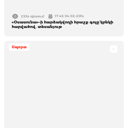
17:46 04-02-2014
2334 դիտում
«Օսասունա»-ի հարձակվողի հրաշք գոլը` կրնկի
հարվածով. տեսանյութ
Սպորտ