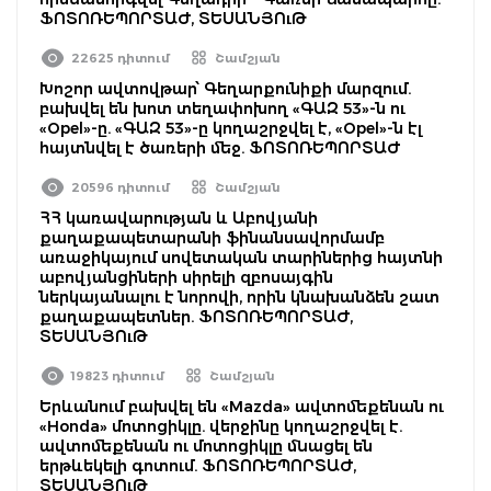
ՖՈՏՈՌԵՊՈՐՏԱԺ, ՏԵՍԱՆՅՈւԹ
22625 դիտում
Շամշյան
Խոշոր ավտովթար՝ Գեղարքունիքի մարզում.
բախվել են խոտ տեղափոխող «ԳԱԶ 53»-ն ու
«Opel»-ը. «ԳԱԶ 53»-ը կողաշրջվել է, «Opel»-ն էլ
հայտնվել է ծառերի մեջ. ՖՈՏՈՌԵՊՈՐՏԱԺ
20596 դիտում
Շամշյան
ՀՀ կառավարության և Աբովյանի
քաղաքապետարանի ֆինանսավորմամբ
առաջիկայում սովետական տարիներից հայտնի
աբովյանցիների սիրելի զբոսայգին
ներկայանալու է նորովի, որին կնախանձեն շատ
քաղաքապետներ. ՖՈՏՈՌԵՊՈՐՏԱԺ,
ՏԵՍԱՆՅՈւԹ
19823 դիտում
Շամշյան
Երևանում բախվել են «Mazda» ավտոմեքենան ու
«Honda» մոտոցիկլը. վերջինը կողաշրջվել է.
ավտոմեքենան ու մոտոցիկլը մնացել են
երթևեկելի գոտում. ՖՈՏՈՌԵՊՈՐՏԱԺ,
ՏԵՍԱՆՅՈւԹ