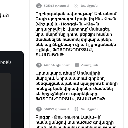
52543 դիտում
Շամշյան
Ողբերգական ավտովթար՝ Երևանում.
րված
Գայի պողոտայում բախվել են «Kia»-ն
(Վիշկա) և «Hongqi»-ն. «Kia»-ն
կողաշրջվել է, վարորդը՝ մահացել.
նրա մարմինը դուրս բերելու համար
ժամանել են հատուկ փրկարարներ.
մեկ այլ մեքենայի վրա էլ ցուցանակն
է ընկել. ՖՈՏՈՌԵՊՈՐՏԱԺ,
ՏԵՍԱՆՅՈւԹ
իքին
46634 դիտում
Շամշյան
Արտակարգ դեպք՝ Արմավիրի
մարզում. Նորապատում գործող
բենզալցակայանում պայթյուն է տեղի
ունեցել. կան վիրավորներ. ժամանել
են հրշեջներն ու պարեկները.
ՖՈՏՈՌԵՊՈՐՏԱԺ, ՏԵՍԱՆՅՈւԹ
36857 դիտում
Շամշյան
Բլոգեր «Թու-թու-թու Լավա»-ի՝
համացանցով տարածած գովազդի
կեղծ լինելու մասին ոստիկանությունը