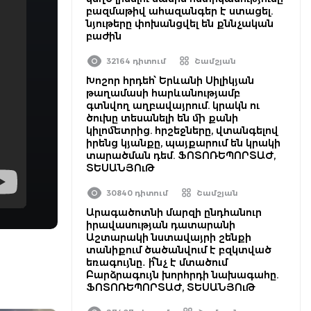
բազմաթիվ ահազանգեր է ստացել.
նյութերը փոխանցվել են քննչական
բաժին
32164 դիտում
Շամշյան
Խոշոր հրդեհ՝ Երևանի Սիլիկյան
թաղամասի հարևանությամբ
գտնվող աղբավայրում. կրակն ու
ծուխը տեսանելի են մի քանի
կիլոմետրից. հրշեջները, վտանգելով
իրենց կյանքը, պայքարում են կրակի
տարածման դեմ. ՖՈՏՈՌԵՊՈՐՏԱԺ,
ՏԵՍԱՆՅՈւԹ
30840 դիտում
Շամշյան
Արագածոտնի մարզի ընդհանուր
իրավասության դատարանի
Աշտարակի նստավայրի շենքի
տանիքում ծածանվում է բզկտված
եռագույնը․ ի՞նչ է մտածում
Բարձրագույն խորհրդի նախագահը.
ՖՈՏՈՌԵՊՈՐՏԱԺ, ՏԵՍԱՆՅՈւԹ