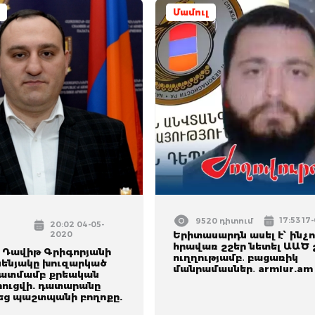
Մամուլ
17:53 17
9520 դիտում
20:02 04-05-
2020
Երիտասարդն ասել է՝ ինչո
հրավառ շշեր նետել ԱԱԾ 
Դավիթ Գրիգորյանի
ուղղությամբ․ բացառիկ
ենյակը խուզարկած
մանրամասներ․ armlur.am
կատմամբ քրեական
րուցվի. դատարանը
ց պաշտպանի բողոքը.