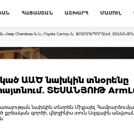
ՅԱՆ
ՀԱՅԱՍՏԱՆ
ԱՇԽԱՐՀ
ՄԱՄՈՒԼ
ն «Jeep Cherokee»-ն և «Toyota Camry»-ն․ ՖՈՏՈՌԵՊՈՐՏԱԺ, ՏԵՍԱՆՅՈ
րկած ԱԱԾ նախկին տնօրենը
հայտնում. ՏԵՍԱՆՅՈՒԹ ArmL
ծառայության նախկին տնօրեն Միքայել Համբարձումյ
ծ քրեական գործի, վերջինիս տուն Ազգային անվտա
ն: