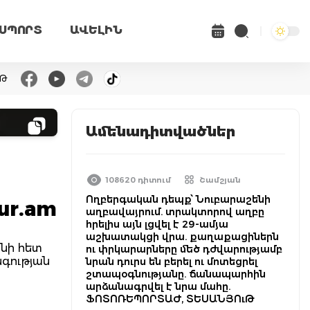
ՍՊՈՐՏ
ԱՎԵԼԻՆ
ւԹ
Ամենադիտվածներ
108620 դիտում
Շամշյան
Ողբերգական դեպք՝ Նուբարաշենի
ur.am
աղբավայրում. տրակտորով աղբը
հրելիս այն լցվել է 29-ամյա
աշխատակցի վրա. քաղաքացիներն
անի հետ
ու փրկարարները մեծ դժվարությամբ
նգության
նրան դուրս են բերել ու մոտեցրել
շտապօգնությանը. ճանապարհին
արձանագրվել է նրա մահը.
ՖՈՏՈՌԵՊՈՐՏԱԺ, ՏԵՍԱՆՅՈւԹ