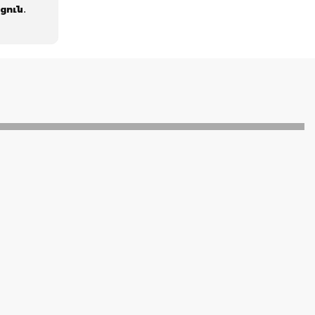
ցուն․