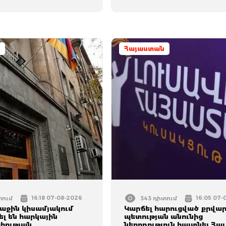
Հայաստան
16:18 07-08-2026
16:05 07-
տում
343 դիտում
ռաջին կիսամյակում
Կարճել հարուցված քրվար
լ են հարկային
պետության անունից
հության
ներողություն հայտնել Հայ