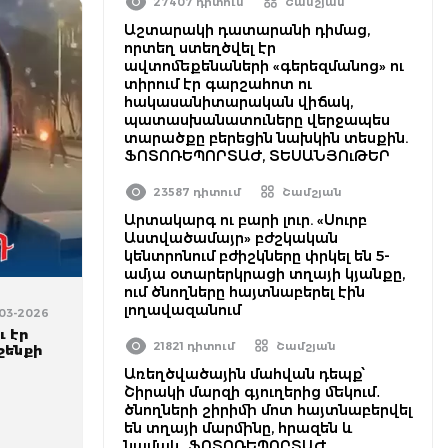
27407 դիտում
Շամշյան
Աշտարակի դատարանի դիմաց,
որտեղ ստեղծվել էր
ավտոմեքենաների «գերեզմանոց» ու
տիրում էր գարշահոտ ու
հակասանիտարական վիճակ,
պատասխանատուները վերջապես
տարածքը բերեցին նախկին տեսքին.
ՖՈՏՈՌԵՊՈՐՏԱԺ, ՏԵՍԱՆՅՈւԹԵՐ
23587 դիտում
Շամշյան
Արտակարգ ու բարի լուր. «Սուրբ
Աստվածամայր» բժշկական
կենտրոնում բժիշկները փրկել են 5-
ամյա օտարերկրացի տղայի կյանքը,
ում ծնողները հայտնաբերել էին
լողավազանում
-03-2026
ւ էր
21821 դիտում
Շամշյան
շենքի
Առեղծվածային մահվան դեպք՝
Շիրակի մարզի գյուղերից մեկում․
ծնողների շիրիմի մոտ հայտնաբերվել
են տղայի մարմինը, հրազեն և
նամակ․ ՖՈՏՈՌԵՊՈՐՏԱԺ