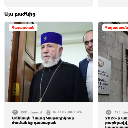
Այս բաժնից
Հայաստան
Հայաստան
16:33 07-08-2026
1591 դիտում
325 դի
Ամենայն Հայոց Կաթողիկոսը
2026-ի ա
ժամանեց դատարան
բարելավվե
կարգապա