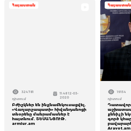
Հայաստան
Հայաստան
324781
19154
11:48 12-03-
2020
դիտում
դիտում
Բժիշկներ են ինքնամեկուսացվել.
Դատավոր 
«Վաղարշապատի» հիվանդանոցի
աշխատաս
տնօրենը մանրամասներ է
քննիչի ն
հայտնում. ՏԵՍԱՆՅՈՒԹ.
գործ կհա
armlur.am
բավարարե
Aravot.am