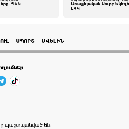
երը. ՊԵԿ
Առաքելական Սուրբ Եկեղե
ԼՀԿ
ՈՒԼ
ՍՊՈՐՏ
ԱՎԵԼԻՆ
ղումներ
երը պաշտպանված են: