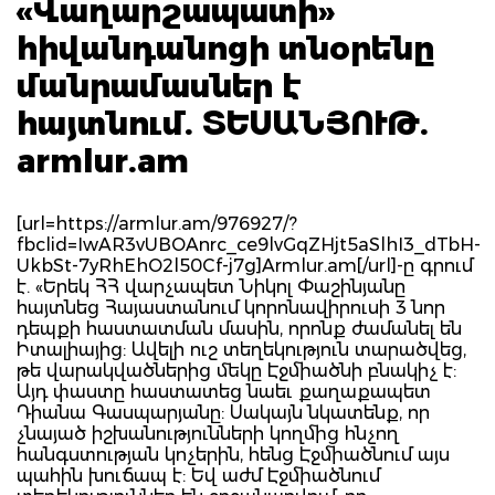
«Վաղարշապատի»
հիվանդանոցի տնօրենը
մանրամասներ է
հայտնում. ՏԵՍԱՆՅՈՒԹ.
armlur.am
[url=https://armlur.am/976927/?
fbclid=IwAR3vUBOAnrc_ce9lvGqZHjt5aSlhI3_dTbH-
UkbSt-7yRhEhO2l50Cf-j7g]Armlur.am[/url]-ը գրում
է. «Երեկ ՀՀ վարչապետ Նիկոլ Փաշինյանը
հայտնեց Հայաստանում կորոնավիրուսի 3 նոր
դեպքի հաստատման մասին, որոնք ժամանել են
Իտալիայից: Ավելի ուշ տեղեկություն տարածվեց,
թե վարակվածներից մեկը Էջմիածնի բնակիչ է:
Այդ փաստը հաստատեց նաեւ քաղաքապետ
Դիանա Գասպարյանը: Սակայն նկատենք, որ
չնայած իշխանությունների կողմից հնչող
հանգստության կոչերին, հենց Էջմիածնում այս
պահին խուճապ է: Եվ աժմ Էջմիածնում