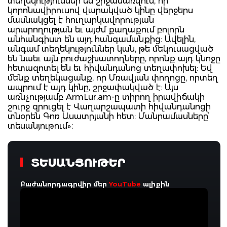
տեղեկություններ են շրջանառվում, որ
կորոնավիրուսով վարակված կինը վերջերս
մասնակցել է հուղարկավորության
արարողության եւ այժմ քաղաքում բոլորն
անհանգիստ են այդ հանգամանքից: Ավելին,
անգամ տեղեկություններ կան, թե մեկուսացված
են նաեւ այն բուժաշխատողները, որոնք այդ կնոջը
հետազոտել են եւ հիվանդանոց տեղափոխել: Եվ
մենք տեղեկացանք, որ Մռավյան փողոցը, որտեղ
ապրում է այդ կինը, շրջափակված է: Այս
առնչությամբ ArmLur.am-ը տիրող իրավիճակի
շուրջ զրուցել է Վաղարշապատի հիվանդանոցի
տնօրեն Գոռ Ասատրյանի հետ: Մանրամասները՝
տեսանյութում»։
ՏԵՍԱՆՅՈՒԹԵՐ
Բաժանորդագրվիր մեր
YouTube
ալիքին