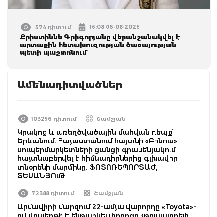
16:08 06-08-2026
574 դիտում
Քրիստիննե Գրիգորյանը վերանշանակվել է
արտաքին հետախուզության ծառայության
պետի պաշտոնում
Ամենադիտվածներ
103256 դիտում
Շամշյան
Կրակոց և առեղծվածային մահվան դեպք՝
Երևանում. Հայաստանում հայտնի «Բոնուս»
սուպերմարկետների ցանցի գրասենյակում
հայտնաբերվել է հիմնադիրներից գլխավոր
տնօրենի մարմինը. ՖՈՏՈՌԵՊՈՐՏԱԺ,
ՏԵՍԱՆՅՈւԹ
72388 դիտում
Շամշյան
Արմավիրի մարզում 22-ամյա վարորդը «Toyota»-
ով վրաերթի է ենթարկել փողոցը չթույլատրելի