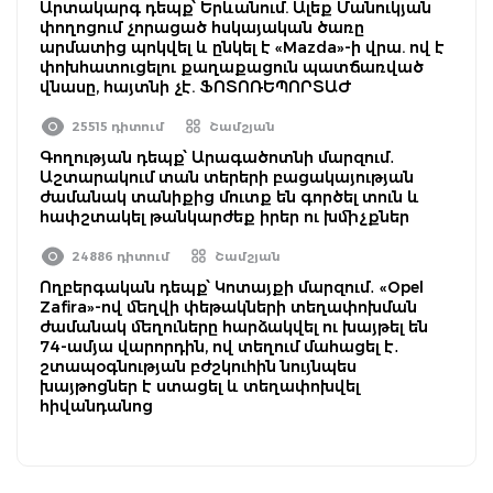
Արտակարգ դեպք՝ Երևանում. Ալեք Մանուկյան
փողոցում չորացած հսկայական ծառը
արմատից պոկվել և ընկել է «Mazda»-ի վրա. ով է
փոխհատուցելու քաղաքացուն պատճառված
վնասը, հայտնի չէ. ՖՈՏՈՌԵՊՈՐՏԱԺ
25515 դիտում
Շամշյան
Գողության դեպք՝ Արագածոտնի մարզում․
Աշտարակում տան տերերի բացակայության
ժամանակ տանիքից մուտք են գործել տուն և
հափշտակել թանկարժեք իրեր ու խմիչքներ
24886 դիտում
Շամշյան
Ողբերգական դեպք՝ Կոտայքի մարզում․ «Opel
Zafira»-ով մեղվի փեթակների տեղափոխման
ժամանակ մեղուները հարձակվել ու խայթել են
74-ամյա վարորդին, ով տեղում մահացել է․
շտապօգնության բժշկուհին նույնպես
խայթոցներ է ստացել և տեղափոխվել
հիվանդանոց