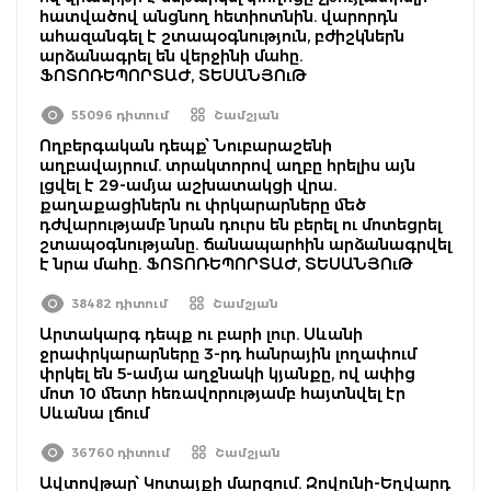
հատվածով անցնող հետիոտնին. վարորդն
ահազանգել է շտապօգնություն, բժիշկներն
արձանագրել են վերջինի մահը.
ՖՈՏՈՌԵՊՈՐՏԱԺ, ՏԵՍԱՆՅՈւԹ
55096 դիտում
Շամշյան
Ողբերգական դեպք՝ Նուբարաշենի
աղբավայրում. տրակտորով աղբը հրելիս այն
լցվել է 29-ամյա աշխատակցի վրա.
քաղաքացիներն ու փրկարարները մեծ
դժվարությամբ նրան դուրս են բերել ու մոտեցրել
շտապօգնությանը. ճանապարհին արձանագրվել
է նրա մահը. ՖՈՏՈՌԵՊՈՐՏԱԺ, ՏԵՍԱՆՅՈւԹ
38482 դիտում
Շամշյան
Արտակարգ դեպք ու բարի լուր. Սևանի
ջրափրկարարները 3-րդ հանրային լողափում
փրկել են 5-ամյա աղջնակի կյանքը, ով ափից
մոտ 10 մետր հեռավորությամբ հայտնվել էր
Սևանա լճում
36760 դիտում
Շամշյան
Ավտովթար՝ Կոտայքի մարզում. Զովունի-Եղվարդ