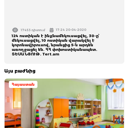
17:24 20-04-2020
17453 դիտում
124 ոստիկան է ինքնամեկուսացվել, 30-ը՝
մեկուսացվել, 10 ոստիկան վարակվել է
կորոնավիրուսով, նրանցից 5-ն արդեն
առողջացել են. ՀՀ փոխոստիկանապետ.
ՏԵՍԱՆՅՈՒԹ. Tert.am
Այս բաժնից
Հայաստան