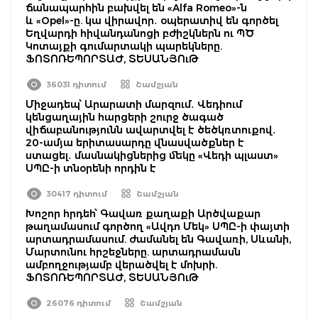
ճանապարհին բախվել են «Alfa Romeo»-ն
և «Opel»-ը. կա վիրավոր․ օպերատիվ են գործել
Եղվարդի հիվանդանոցի բժիշկներն ու ՊԾ
Կոտայքի գումարտակի պարեկները.
ՖՈՏՈՌԵՊՈՐՏԱԺ, ՏԵՍԱՆՅՈւԹ
36031 դիտում
Շամշյան
Միջադեպ՝ Արարատի մարզում․ Վեդիում
կենցաղային հարցերի շուրջ ծագած
վիճաբանությունն ավարտվել է ծեծկռտուքով․
20-ամյա երիտասարդը վնասվածքներ է
ստացել․ մասնակիցներից մեկը «Վեդի պլաստ»
ՍՊԸ-ի տնօրենի որդին է
30417 դիտում
Շամշյան
Խոշոր հրդեհ՝ Գավառ քաղաքի Արծվաքար
թաղամասում գործող «Ավդո Մեկ» ՍՊԸ-ի փայտի
արտադրամասում. ժամանել են Գավառի, Սևանի,
Մարտունու հրշեջները. արտադրամասն
ամբողջությամբ վերածվել է մոխրի.
ՖՈՏՈՌԵՊՈՐՏԱԺ, ՏԵՍԱՆՅՈւԹ
26076 դիտում
Շամշյան