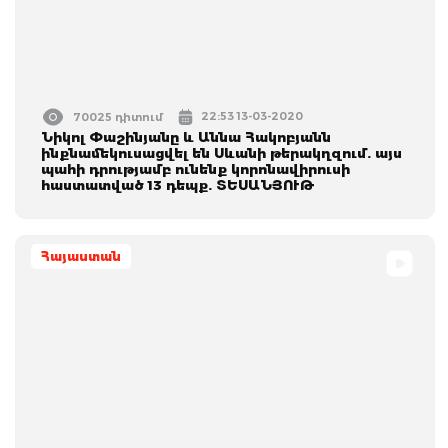
22:53 13-03-2020
70025 դիտում
Նիկոլ Փաշինյանը և Աննա Հակոբյանն
ինքնամեկուսացվել են Սևանի թերակղզում. այս
պահի դրությամբ ունենք կորոնավիրուսի
հաստատված 13 դեպք. ՏԵՍԱՆՅՈՒԹ
Հայաստան