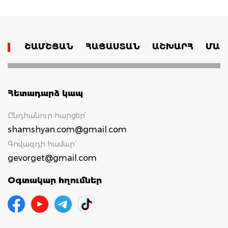
ՇԱՄՇՅԱՆ
ՀԱՅԱՍՏԱՆ
ԱՇԽԱՐՀ
ՄԱՄ
Հետադարձ կապ
Ընդհանուր հարցեր՝
shamshyan.com@gmail.com
Գովազդի համար`
gevorget@gmail.com
Օգտակար հղումներ