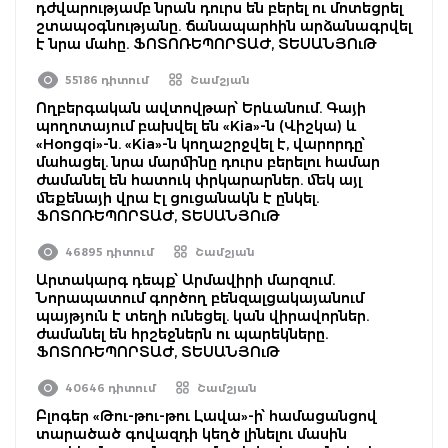
դժվարությամբ նրան դուրս են բերել ու մոտեցրել
շտապօգնությանը. ճանապարհին արձանագրվել
է նրա մահը. ՖՈՏՈՌԵՊՈՐՏԱԺ, ՏԵՍԱՆՅՈւԹ
55186 դիտում
Շամշյան
Ողբերգական ավտովթար՝ Երևանում. Գայի
պողոտայում բախվել են «Kia»-ն (Վիշկա) և
«Hongqi»-ն. «Kia»-ն կողաշրջվել է, վարորդը՝
մահացել. նրա մարմինը դուրս բերելու համար
ժամանել են հատուկ փրկարարներ. մեկ այլ
մեքենայի վրա էլ ցուցանակն է ընկել.
ՖՈՏՈՌԵՊՈՐՏԱԺ, ՏԵՍԱՆՅՈւԹ
46895 դիտում
Շամշյան
Արտակարգ դեպք՝ Արմավիրի մարզում.
Նորապատում գործող բենզալցակայանում
պայթյուն է տեղի ունեցել. կան վիրավորներ.
ժամանել են հրշեջներն ու պարեկները.
ՖՈՏՈՌԵՊՈՐՏԱԺ, ՏԵՍԱՆՅՈւԹ
40646 դիտում
Շամշյան
Բլոգեր «Թու-թու-թու Լավա»-ի՝ համացանցով
տարածած գովազդի կեղծ լինելու մասին