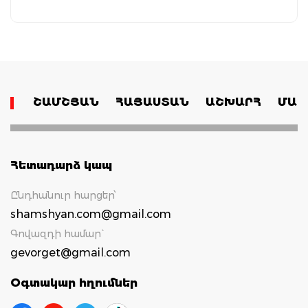
ՇԱՄՇՅԱՆ
ՀԱՅԱՍՏԱՆ
ԱՇԽԱՐՀ
ՄԱՄ
Հետադարձ կապ
Ընդհանուր հարցեր՝
shamshyan.com@gmail.com
Գովազդի համար`
gevorget@gmail.com
Օգտակար հղումներ