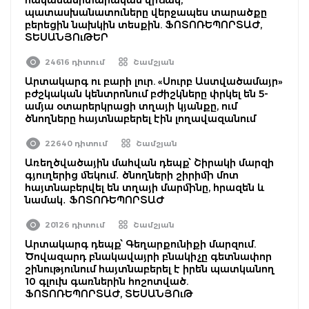
պատասխանատուները վերջապես տարածքը
բերեցին նախկին տեսքին. ՖՈՏՈՌԵՊՈՐՏԱԺ,
ՏԵՍԱՆՅՈւԹԵՐ
24616 դիտում
Շամշյան
Արտակարգ ու բարի լուր. «Սուրբ Աստվածամայր»
բժշկական կենտրոնում բժիշկները փրկել են 5-
ամյա օտարերկրացի տղայի կյանքը, ում
ծնողները հայտնաբերել էին լողավազանում
22640 դիտում
Շամշյան
Առեղծվածային մահվան դեպք՝ Շիրակի մարզի
գյուղերից մեկում․ ծնողների շիրիմի մոտ
հայտնաբերվել են տղայի մարմինը, հրազեն և
նամակ․ ՖՈՏՈՌԵՊՈՐՏԱԺ
20126 դիտում
Շամշյան
Արտակարգ դեպք՝ Գեղարքունիքի մարզում.
Ծովազարդ բնակավայրի բնակիչը գետնափոր
շինությունում հայտնաբերել է իրեն պատկանող
10 գլուխ գառներին հոշոտված.
ՖՈՏՈՌԵՊՈՐՏԱԺ, ՏԵՍԱՆՅՈւԹ