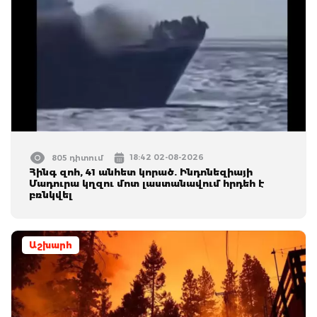
18:42 02-08-2026
805 դիտում
Հինգ զոհ, 41 անհետ կորած. Ինդոնեզիայի
Մադուրա կղզու մոտ լաստանավում հրդեհ է
բռնկվել
Աշխարհ