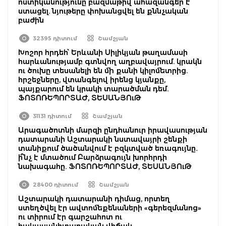
ոստիկանությունը բազմաթիվ ահազանգեր է
ստացել. նյութերը փոխանցվել են քննչական
բաժին
32395 դիտում
Շամշյան
Խոշոր հրդեհ՝ Երևանի Սիլիկյան թաղամասի
հարևանությամբ գտնվող աղբավայրում. կրակն
ու ծուխը տեսանելի են մի քանի կիլոմետրից.
հրշեջները, վտանգելով իրենց կյանքը,
պայքարում են կրակի տարածման դեմ.
ՖՈՏՈՌԵՊՈՐՏԱԺ, ՏԵՍԱՆՅՈւԹ
31131 դիտում
Շամշյան
Արագածոտնի մարզի ընդհանուր իրավասության
դատարանի Աշտարակի նստավայրի շենքի
տանիքում ծածանվում է բզկտված եռագույնը․
ի՞նչ է մտածում Բարձրագույն խորհրդի
նախագահը. ՖՈՏՈՌԵՊՈՐՏԱԺ, ՏԵՍԱՆՅՈւԹ
28400 դիտում
Շամշյան
Աշտարակի դատարանի դիմաց, որտեղ
ստեղծվել էր ավտոմեքենաների «գերեզմանոց»
ու տիրում էր գարշահոտ ու
հակասանիտարական վիճակ,