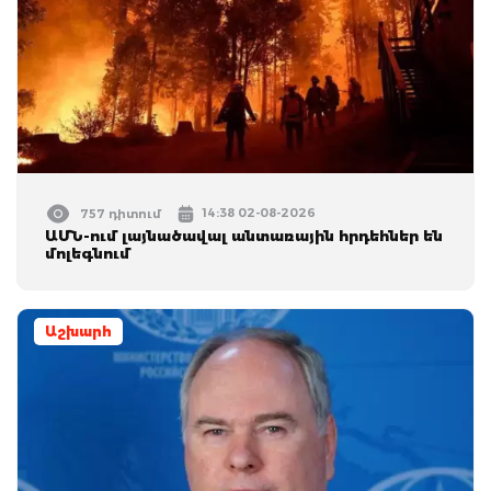
14:38 02-08-2026
757 դիտում
ԱՄՆ-ում լայնածավալ անտառային հրդեհներ են
մոլեգնում
Աշխարհ