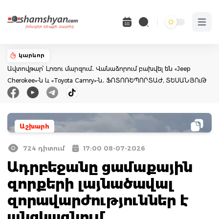
Open 
կարևոր
Ավտովթար՝ Լոռու մարզում․ Վանաձորում բախվել են «Jeep
Cherokee»-ն և «Toyota Camry»-ն․ ՖՈՏՈՌԵՊՈՐՏԱԺ, ՏԵՍԱՆՅՈւԹ
Աշխարհ
724 դիտում
17:00 08-07-2026
Ադրբեջանը ցամաքային
զորքերի լայնածավալ
զորավարժություններ է
անցկացնում