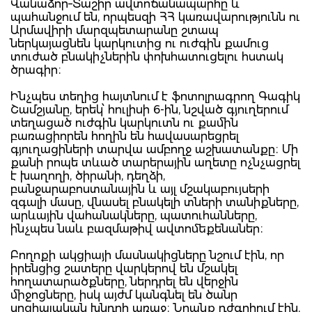
Վանաձոր–Տաշիր ավտոճանապարհը և
պահանջում են, որպեսզի ՀՀ կառավարությունն ու
Արմավիրի մարզպետարանը շտապ
ներկայացնեն կարկուտից ու ուժգին քամուց
տուժած բնակիչներին փոխհատուցելու հստակ
ծրագիր։
Ինչպես տեղից հայտնում է ֆոտոլրագրող Գագիկ
Շամշյանը, երեկ՝ հուլիսի 6-ին, նշված գյուղերում
տեղացած ուժգին կարկուտն ու քամին
բառացիորեն հողին են հավասարեցրել
գյուղացիների տարվա ամբողջ աշխատանքը։ Մի
քանի րոպե տևած տարերային աղետը ոչնչացրել
է խաղողի, ծիրանի, դեղձի,
բանջարաբոստանային և այլ մշակաբույսերի
զգալի մասը, վնասել բնակելի տների տանիքները,
արևային վահանակները, պատուհանները,
ինչպես նաև բազմաթիվ ավտոմեքենաներ։
Բողոքի ակցիայի մասնակիցները նշում էին, որ
իրենցից շատերը վարկերով են մշակել
հողատարածքները, ներդրել են վերջին
միջոցները, իսկ այժմ կանգնել են ծանր
սոցիալական խնդրի առաջ։ Նրանք դժգոհում էին,