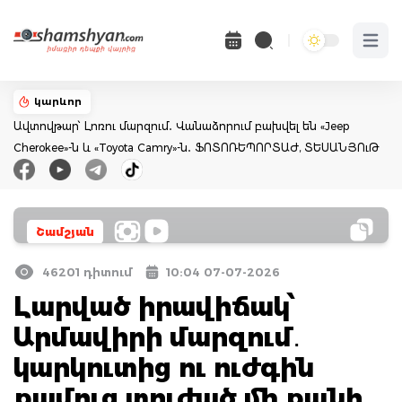
Open 
կարևոր
Ավտովթար՝ Լոռու մարզում․ Վանաձորում բախվել են «Jeep
Cherokee»-ն և «Toyota Camry»-ն․ ՖՈՏՈՌԵՊՈՐՏԱԺ, ՏԵՍԱՆՅՈւԹ
Շամշյան
46201 դիտում
10:04 07-07-2026
Լարված իրավիճակ՝
Արմավիրի մարզում․
կարկուտից ու ուժգին
քամուց տուժած մի քանի