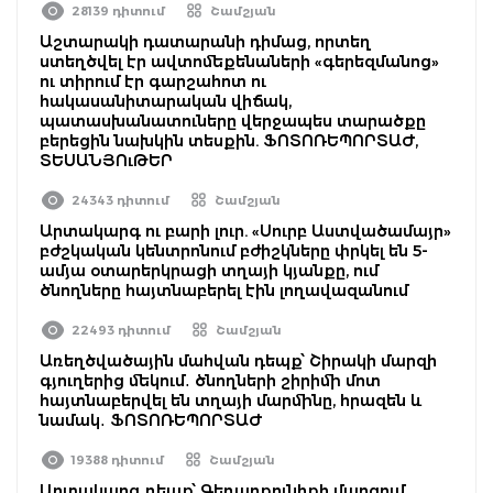
28139 դիտում
Շամշյան
Աշտարակի դատարանի դիմաց, որտեղ
ստեղծվել էր ավտոմեքենաների «գերեզմանոց»
ու տիրում էր գարշահոտ ու
հակասանիտարական վիճակ,
պատասխանատուները վերջապես տարածքը
բերեցին նախկին տեսքին. ՖՈՏՈՌԵՊՈՐՏԱԺ,
ՏԵՍԱՆՅՈւԹԵՐ
24343 դիտում
Շամշյան
Արտակարգ ու բարի լուր. «Սուրբ Աստվածամայր»
բժշկական կենտրոնում բժիշկները փրկել են 5-
ամյա օտարերկրացի տղայի կյանքը, ում
ծնողները հայտնաբերել էին լողավազանում
22493 դիտում
Շամշյան
Առեղծվածային մահվան դեպք՝ Շիրակի մարզի
գյուղերից մեկում․ ծնողների շիրիմի մոտ
հայտնաբերվել են տղայի մարմինը, հրազեն և
նամակ․ ՖՈՏՈՌԵՊՈՐՏԱԺ
19388 դիտում
Շամշյան
Արտակարգ դեպք՝ Գեղարքունիքի մարզում.