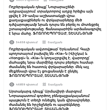
Ողբերգական դեպք՝ Նուբարաշենի
աղբավայրում. տրակտորով աղբը հրելիս այն
լցվել է 29-ամյա աշխատակցի վրա.
քաղաքացիներն ու փրկարարները մեծ
դժվարությամբ նրան դուրս են բերել ու մոտեցրել
շտապօգնությանը. ճանապարհին արձանագրվել
է նրա մահը. ՖՈՏՈՌԵՊՈՐՏԱԺ, ՏԵՍԱՆՅՈւԹ
54658 դիտում
Շամշյան
Ողբերգական ավտովթար՝ Երևանում. Գայի
պողոտայում բախվել են «Kia»-ն (Վիշկա) և
«Hongqi»-ն. «Kia»-ն կողաշրջվել է, վարորդը՝
մահացել. նրա մարմինը դուրս բերելու համար
ժամանել են հատուկ փրկարարներ. մեկ այլ
մեքենայի վրա էլ ցուցանակն է ընկել.
ՖՈՏՈՌԵՊՈՐՏԱԺ, ՏԵՍԱՆՅՈւԹ
46859 դիտում
Շամշյան
Արտակարգ դեպք՝ Արմավիրի մարզում.
Նորապատում գործող բենզալցակայանում
պայթյուն է տեղի ունեցել. կան վիրավորներ.
ժամանել են հրշեջներն ու պարեկները.
ՖՈՏՈՌԵՊՈՐՏԱԺ, ՏԵՍԱՆՅՈւԹ