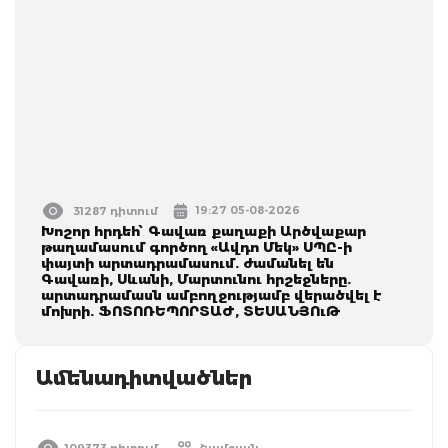
19:27 05-08-2026
31287 դիտում
Խոշոր հրդեհ՝ Գավառ քաղաքի Արծվաքար
թաղամասում գործող «Ավդո Մեկ» ՍՊԸ-ի
փայտի արտադրամասում. ժամանել են
Գավառի, Սևանի, Մարտունու հրշեջները.
արտադրամասն ամբողջությամբ վերածվել է
մոխրի. ՖՈՏՈՌԵՊՈՐՏԱԺ, ՏԵՍԱՆՅՈւԹ
Ամենադիտվածներ
109373 դիտում
Շամշյան