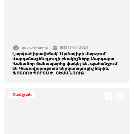
15:13 19-04-2024
86752 դիտում
Լարված իրավիճակ՝ Արմավիրի մարզում.
Վարդանաշեն գյուղի բնակիչները Մարգարա-
Վանաձոր ճանապարհը փակել են, պահանջում
են Կառավարության ներկայացուցիչներին.
ՖՈՏՈՌԵՊՈՐՏԱԺ, ՏԵՍԱՆՅՈՒԹ
Շամշյան