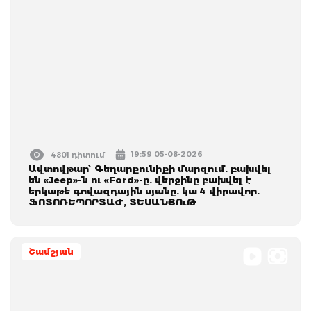
19:59 05-08-2026
4801 դիտում
Ավտովթար՝ Գեղարքունիքի մարզում. բախվել
են «Jeep»-ն ու «Ford»-ը. վերջինը բախվել է
երկաթե գովազդային սյանը. կա 4 վիրավոր.
ՖՈՏՈՌԵՊՈՐՏԱԺ, ՏԵՍԱՆՅՈւԹ
Շամշյան