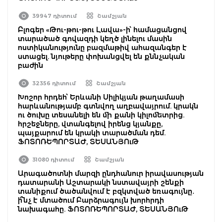
39947 դիտում
Շամշյան
Բլոգեր «Թու-թու-թու Լավա»-ի՝ համացանցով
տարածած գովազդի կեղծ լինելու մասին
ոստիկանությունը բազմաթիվ ահազանգեր է
ստացել. նյութերը փոխանցվել են քննչական
բաժին
32356 դիտում
Շամշյան
Խոշոր հրդեհ՝ Երևանի Սիլիկյան թաղամասի
հարևանությամբ գտնվող աղբավայրում. կրակն
ու ծուխը տեսանելի են մի քանի կիլոմետրից.
հրշեջները, վտանգելով իրենց կյանքը,
պայքարում են կրակի տարածման դեմ.
ՖՈՏՈՌԵՊՈՐՏԱԺ, ՏԵՍԱՆՅՈւԹ
31080 դիտում
Շամշյան
Արագածոտնի մարզի ընդհանուր իրավասության
դատարանի Աշտարակի նստավայրի շենքի
տանիքում ծածանվում է բզկտված եռագույնը․
ի՞նչ է մտածում Բարձրագույն խորհրդի
նախագահը. ՖՈՏՈՌԵՊՈՐՏԱԺ, ՏԵՍԱՆՅՈւԹ