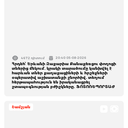
20:40 05-08-2026
4672 դիտում
Հրդեհ՝ Երևանի Զաքարիա Քանաքեռցու փողոցի
տներից մեկում. կրակի տարածումը կանխվել է
հարևան տներ քաղաքացիների և հրշեջների
օպերատիվ աշխատանքի շնորհիվ. տեղում
հերթապահություն են իրականացրել
շտապօգնության բժիշկները. ՖՈՏՈՌԵՊՈՐՏԱԺ
Շամշյան