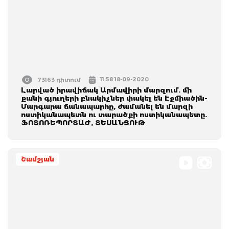
11:58 18-09-2020
73163 դիտում
Լարված իրավիճակ Արմավիրի մարզում. մի
քանի գյուղերի բնակիչներ փակել են Էջմիածին-
Մարգարա ճանապարհը, ժամանել են մարզի
ոստիկանապետն ու տարածքի ոստիկանապետը.
ՖՈՏՈՌԵՊՈՐՏԱԺ, ՏԵՍԱՆՅՈՒԹ
Շամշյան