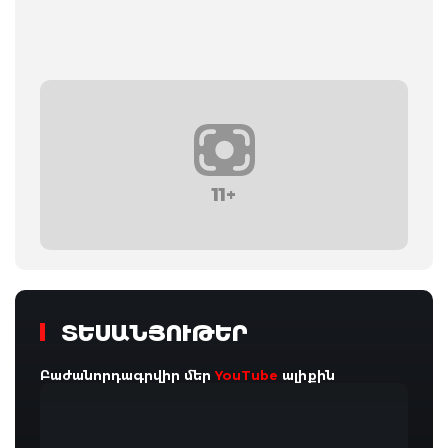
11+
ՏԵՍԱՆՅՈՒԹԵՐ
Բաժանորդագրվիր մեր
YouTube
ալիքին