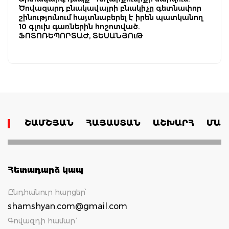
Ծովազարդ բնակավայրի բնակիչը գետնափոր
շինությունում հայտնաբերել է իրեն պատկանող
10 գլուխ գառներին հոշոտված.
ՖՈՏՈՌԵՊՈՐՏԱԺ, ՏԵՍԱՆՅՈւԹ
ՇԱՄՇՅԱՆ
ՀԱՅԱՍՏԱՆ
ԱՇԽԱՐՀ
ՄԱՄ
Հետադարձ կապ
Ընդհանուր հարցեր՝
shamshyan.com@gmail.com
Գովազդի համար`