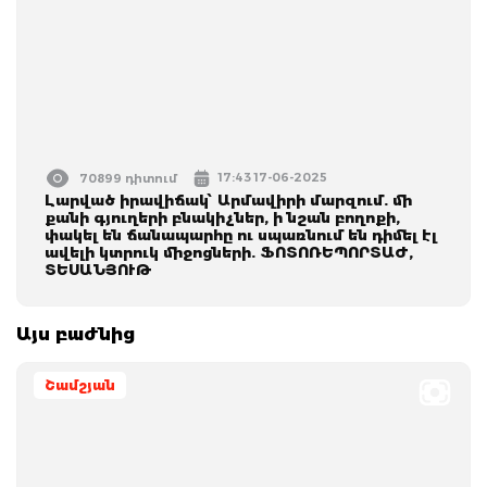
17:43 17-06-2025
70899 դիտում
Լարված իրավիճակ՝ Արմավիրի մարզում. մի
քանի գյուղերի բնակիչներ, ի նշան բողոքի,
փակել են ճանապարհը ու սպառնում են դիմել էլ
ավելի կտրուկ միջոցների. ՖՈՏՈՌԵՊՈՐՏԱԺ,
ՏԵՍԱՆՅՈՒԹ
Այս բաժնից
Շամշյան