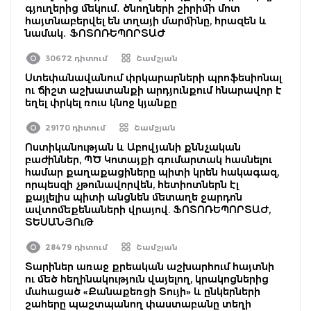
գյուղերից մեկում․ ծնողների շիրիմի մոտ
հայտնաբերվել են տղայի մարմինը, հրազեն և
նամակ․ ՖՈՏՈՌԵՊՈՐՏԱԺ
30672 դիտում
Շամշյան
Ստեփանավանում փրկարարների պրոֆեսիոնալ
ու ճիշտ աշխատանքի արդյունքում հնարավոր է
եղել փրկել ռուս կնոջ կյանքը
29170 դիտում
Շամշյան
Ոստիկանության և Աբովյանի քննչական
բաժիններ, ՊԾ Կոտայքի գումարտակ հասնելու
համար քաղաքացիները պիտի կրեն հակագազ,
որպեսզի չթունավորվեն, հետիոտներն էլ
քայլելիս պիտի անցնեն մետաղե ջարդոն
ավտոմեքենաների վրայով. ՖՈՏՈՌԵՊՈՐՏԱԺ,
ՏԵՍԱՆՅՈւԹ
28479 դիտում
Շամշյան
Տարիներ առաջ քրեական աշխարհում հայտնի
ու մեծ հեղինակություն վայելող, կրակոցներից
մահացած «Քանաքեռցի Տույի» և ընկերների
շահերը պաշտպանող փաստաբանը տեղի