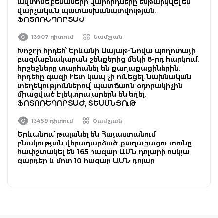
ավտոմեքենաների վարորդները ենթարկվել են
վարչական պատասխանատվության.
ՖՈՏՈՌԵՊՈՐՏԱԺ
13907 դիտում
Շամշյան
Խոշոր հրդեհ՝ Երևանի Սայաթ-Նովա պողոտայի
բազմաբնակարան շենքերից մեկի 8-րդ հարկում.
հրշեջները տարհանել են քաղաքացիներին.
հրդեհը գազի հետ կապ չի ունեցել. նախնական
տեղեկություններով՝ պատճառն օդորակիչին
միացված էլեկտրալարերն են եղել.
ՖՈՏՈՌԵՊՈՐՏԱԺ, ՏԵՍԱՆՅՈւԹ
13459 դիտում
Շամշյան
Երևանում թալանել են Հայաստանում
բնակության վերադարձած քաղաքացու տունը․
հափշտակել են 165 հազար ԱՄՆ դոլարի ոսկյա
զարդեր և մոտ 10 հազար ԱՄՆ դոլար