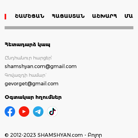
ՇԱՄՇՅԱՆ
ՀԱՅԱՍՏԱՆ
ԱՇԽԱՐՀ
ՄԱՄ
Հետադարձ կապ
Ընդհանուր հարցեր՝
shamshyan.com@gmail.com
Գովազդի համար`
gevorget@gmail.com
Օգտակար հղումներ
© 2012-2023 SHAMSHYAN.com - Բոլոր