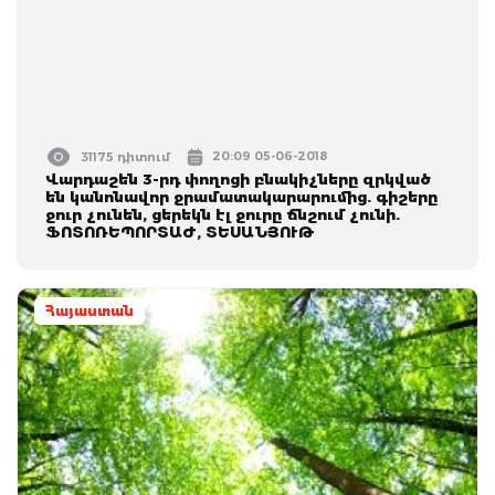
20:09 05-06-2018
31175 դիտում
Վարդաշեն 3-րդ փողոցի բնակիչները զրկված
են կանոնավոր ջրամատակարարումից. գիշերը
ջուր չունեն, ցերեկն էլ ջուրը ճնշում չունի.
ՖՈՏՈՌԵՊՈՐՏԱԺ, ՏԵՍԱՆՅՈՒԹ
Հայաստան