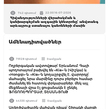
22:00 16-07-2026
742 դիտում
Հիվանդությունների վերահսկման և
կանխարգելման ազգային կենտրոնը՝ անվտանգ
արևայրուք ստանալու կանոնների մասին
Ամենադիտվածներ
79128 դիտում
Շամշյան
Ողբերգական ավտովթար՝ Երևանում. Գայի
պողոտայում բախվել են «Kia»-ն (Վիշկա) և
«Hongqi»-ն. «Kia»-ն կողաշրջվել է, վարորդը՝
մահացել. նրա մարմինը դուրս բերելու համար
ժամանել են հատուկ փրկարարներ. մեկ այլ
մեքենայի վրա էլ ցուցանակն է ընկել.
ՖՈՏՈՌԵՊՈՐՏԱԺ, ՏԵՍԱՆՅՈւԹ
44335 դիտում
Շամշյան
Առեղծվածային մահվան դեպք՝ Շիրակի մարզի