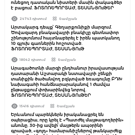
ունեցող դատական նիստերի մասին փակագծեր
է բացում. ՖՈՏՈՌԵՊՈՐՏԱԺ, ՏԵՍԱՆՅՈւԹԵՐ
24743 դիտում
Շամշյան
Արտակարգ դեպք՝ Գեղարքունիքի մարզում.
Ծովազարդ բնակավայրի բնակիչը գետնափոր
շինությունում հայտնաբերել է իրեն պատկանող
10 գլուխ գառներին հոշոտված.
ՖՈՏՈՌԵՊՈՐՏԱԺ, ՏԵՍԱՆՅՈւԹ
18042 դիտում
Շամշյան
Արագածոտնի մարզի ընդհանուր իրավասության
դատարանի Աշտարակի նստավայրի շենքի
տանիքին ծածանվող բզկտված եռագույնը ԲԴԽ
նախագահի հանձնարարականով 1 ժամվա
ընթացքում փոխարինվեց նորով.
ՖՈՏՈՌԵՊՈՐՏԱԺ, ՏԵՍԱՆՅՈւԹԵՐ
15416 դիտում
Շամշյան
Երևանում պարեկներն իրականացրել են
օպերացիա, որը կրել է «Պատժել մայթագողերին»
անունը. 30-ից ավելի՝ մայթերն ապօրինի
գրաված, «գոլդ» համարանիշներով թանկարժեք