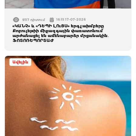
16:15 17-07-2026
9117 դիտում
«ԿԱՆՉ» և «ԴԵՊԻ ԼՈւՅՍ» երգչախմբերը
Քոբուլեթիի միջազգային փառատոնում
արժանացել են ամենաբարձր մրցանակին․
ՖՈՏՈՌԵՊՈՐՏԱԺ
Ավելին