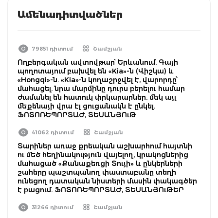
Ամենադիտվածներ
79851 դիտում
Շամշյան
Ողբերգական ավտովթար՝ Երևանում. Գայի
պողոտայում բախվել են «Kia»-ն (Վիշկա) և
«Hongqi»-ն. «Kia»-ն կողաշրջվել է, վարորդը՝
մահացել. նրա մարմինը դուրս բերելու համար
ժամանել են հատուկ փրկարարներ. մեկ այլ
մեքենայի վրա էլ ցուցանակն է ընկել.
ՖՈՏՈՌԵՊՈՐՏԱԺ, ՏԵՍԱՆՅՈւԹ
41062 դիտում
Շամշյան
Տարիներ առաջ քրեական աշխարհում հայտնի
ու մեծ հեղինակություն վայելող, կրակոցներից
մահացած «Քանաքեռցի Տույի» և ընկերների
շահերը պաշտպանող փաստաբանը տեղի
ունեցող դատական նիստերի մասին փակագծեր
է բացում. ՖՈՏՈՌԵՊՈՐՏԱԺ, ՏԵՍԱՆՅՈւԹԵՐ
31266 դիտում
Շամշյան