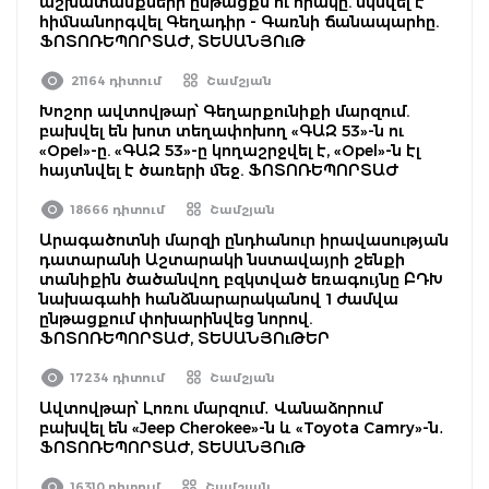
աշխատանքների ընթացքն ու որակը. սկսվել է
հիմնանորգվել Գեղադիր - Գառնի ճանապարհը.
ՖՈՏՈՌԵՊՈՐՏԱԺ, ՏԵՍԱՆՅՈւԹ
21164 դիտում
Շամշյան
Խոշոր ավտովթար՝ Գեղարքունիքի մարզում.
բախվել են խոտ տեղափոխող «ԳԱԶ 53»-ն ու
«Opel»-ը. «ԳԱԶ 53»-ը կողաշրջվել է, «Opel»-ն էլ
հայտնվել է ծառերի մեջ. ՖՈՏՈՌԵՊՈՐՏԱԺ
18666 դիտում
Շամշյան
Արագածոտնի մարզի ընդհանուր իրավասության
դատարանի Աշտարակի նստավայրի շենքի
տանիքին ծածանվող բզկտված եռագույնը ԲԴԽ
նախագահի հանձնարարականով 1 ժամվա
ընթացքում փոխարինվեց նորով.
ՖՈՏՈՌԵՊՈՐՏԱԺ, ՏԵՍԱՆՅՈւԹԵՐ
17234 դիտում
Շամշյան
Ավտովթար՝ Լոռու մարզում․ Վանաձորում
բախվել են «Jeep Cherokee»-ն և «Toyota Camry»-ն․
ՖՈՏՈՌԵՊՈՐՏԱԺ, ՏԵՍԱՆՅՈւԹ
16310 դիտում
Շամշյան