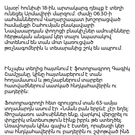
Այսօր՝ հունիսի 18-ին, արտակարգ դեպք է տեղի
ունեցել Արմավիրի մարզում։ Ժամը 06:30-ի
սահմաններում Վաղարշապատ խոշորացված
համայնքի Շահումյան բնակավայրի
Նավասարդյան փողոցի բնակիչներ ամուսինները
հերթական անգամ կեր տալու նպատակով
մոտենում են տան մոտ կառուցված
թռչնագոմերին և տեսարանից շոկ են ապրում։
Ինչպես տեղից հայտնում է ֆոտոլրագրող Գագիկ
Շամշյանը, կինը հայտնաբերում է տան
հողամասում և թռչնաբներում տարբեր
հատվածներում սատկած հնդկահավերին ու
բադերին։
Ֆոտոլրագրողի հետ զրույցում տան 63-ամյա
տղամարդն ասում էր. «Նման բան երբևէ չէր եղել։
Թոշակառու ամուսիններ ենք, վարկով վերցրել ու
փոքրիկ տնտեսություն էինք իբրև թե ստեղծել։
Առավոտյան կինս գալիս է էստեղ, որպեսզի կեր
տա հնդկահավերին ու բադերին ու շփոթված ինձ