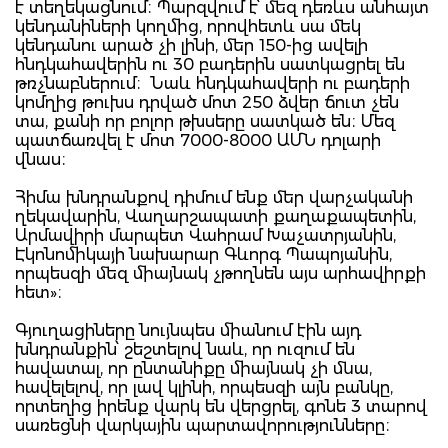
է տեղեկացնում։ Պարզվում է՝ մեզ դեռևս անհայտ
կենդանիների կողմից, որովհետև սա մեկ
կենդանու արած չի լինի, մեր 150-ից ավելի
հնդկահավերին ու 30 բադերին սատկացրել են
թռչնաբներում։ Նաև հնդկահավերի ու բադերի
կոմղից թուխս դրված մոտ 250 ձվեր ճուտ չեն
տա, քանի որ բոլոր թխսերը սատկած են։ Մեզ
պատճառվել է մոտ 7000-8000 ԱՄՆ դոլարի
վնաս։
Հիմա խնդրանքով դիմում ենք մեր վարչականի
ղեկավարին, Վաղարշապատի քաղաքապետին,
Արմավիրի մարպետ Վահրամ Խաչատրյանին,
Էկոնոմիկայի նախարար Գևորգ Պապոյանին,
որպեսզի մեզ միայնակ չթողնեն այս արհավիրքի
հետ»։
Գյուղացիները նույնպես միանում էին այդ
խնդրանքին՝ շեշտելով նաև, որ ուզում են
հավատալ, որ ընտանիքը միայնակ չի մնա,
հավելելով, որ լավ կլինի, որպեսզի այն բանկը,
որտեղից իրենք վարկ են վերցրել, գոնե 3 տարով
սառեցնի վարկային պարտավորությունները։