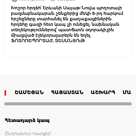
Խոշոր հրդեհ՝ Երևանի Սայաթ-Նովա պողոտայի
բազմաբնակարան շենքերից մեկի 8-րդ հարկում.
հրշեջները տարհանել են քաղաքացիներին.
հրդեհը գազի հետ կապ չի ունեցել. նախնական
տեղեկություններով՝ պատճառն օդորակիչին
միացված էլեկտրալարերն են եղել.
ՖՈՏՈՌԵՊՈՐՏԱԺ, ՏԵՍԱՆՅՈւԹ
ՇԱՄՇՅԱՆ
ՀԱՅԱՍՏԱՆ
ԱՇԽԱՐՀ
ՄԱՄ
Հետադարձ կապ
Ընդհանուր հարցեր՝