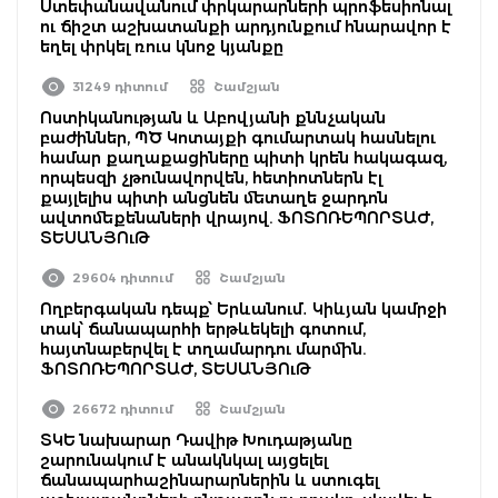
Ստեփանավանում փրկարարների պրոֆեսիոնալ
ու ճիշտ աշխատանքի արդյունքում հնարավոր է
եղել փրկել ռուս կնոջ կյանքը
31249 դիտում
Շամշյան
Ոստիկանության և Աբովյանի քննչական
բաժիններ, ՊԾ Կոտայքի գումարտակ հասնելու
համար քաղաքացիները պիտի կրեն հակագազ,
որպեսզի չթունավորվեն, հետիոտներն էլ
քայլելիս պիտի անցնեն մետաղե ջարդոն
ավտոմեքենաների վրայով. ՖՈՏՈՌԵՊՈՐՏԱԺ,
ՏԵՍԱՆՅՈւԹ
29604 դիտում
Շամշյան
Ողբերգական դեպք՝ Երևանում․ Կիևյան կամրջի
տակ՝ ճանապարհի երթևեկելի գոտում,
հայտնաբերվել է տղամարդու մարմին.
ՖՈՏՈՌԵՊՈՐՏԱԺ, ՏԵՍԱՆՅՈւԹ
26672 դիտում
Շամշյան
ՏԿԵ նախարար Դավիթ Խուդաթյանը
շարունակում է անակնկալ այցելել
ճանապարհաշինարարներին և ստուգել