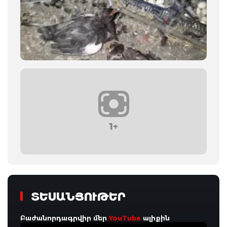
1+
ՏԵՍԱՆՅՈՒԹԵՐ
Բաժանորդագրվիր մեր
YouTube
ալիքին