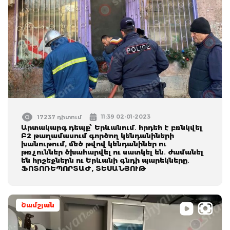
11:39 02-01-2023
17237 դիտում
Արտակարգ դեպք՝ Երևանում․ հրդեհ է բռնկվել
Բ2 թաղամասում գործող կենդանիների
խանութում, մեծ թվով կենդանիներ ու
թռչուններ ծխահարվել ու սատկել են․ ժամանել
են հրշեջներն ու Երևանի գնդի պարեկները․
ՖՈՏՈՌԵՊՈՐՏԱԺ, ՏԵՍԱՆՅՈՒԹ
Շամշյան