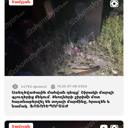
Շամշյան
10:25 07-08-2026
44752 դիտում
Առեղծվածային մահվան դեպք՝ Շիրակի մարզի
գյուղերից մեկում․ ծնողների շիրիմի մոտ
հայտնաբերվել են տղայի մարմինը, հրազեն և
նամակ․ ՖՈՏՈՌԵՊՈՐՏԱԺ
Շամշյան