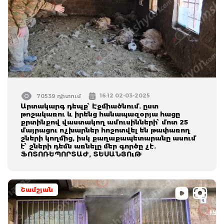
16:12 02-03-2025
70539 դիտում
Արտակարգ դեպք՝ Էջմիածնում. ըստ
թոշակառու և իրենց հանապազօրյա հացը
քրտինքով վաստակող ամուսինների՝ մոտ 25
մայրացու ոչխարներ հոշոտվել են թափառող
շների կողմից, իսկ քաղաքապետարանը ասում
է՝ շների դեմն առնելը մեր գործը չէ.
ՖՈՏՈՌԵՊՈՐՏԱԺ, ՏԵՍԱՆՅՈւԹ
Շամշյան