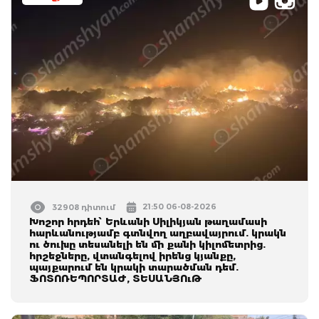
21:50 06-08-2026
32908 դիտում
Խոշոր հրդեհ՝ Երևանի Սիլիկյան թաղամասի
հարևանությամբ գտնվող աղբավայրում. կրակն
ու ծուխը տեսանելի են մի քանի կիլոմետրից.
հրշեջները, վտանգելով իրենց կյանքը,
պայքարում են կրակի տարածման դեմ.
ՖՈՏՈՌԵՊՈՐՏԱԺ, ՏԵՍԱՆՅՈւԹ