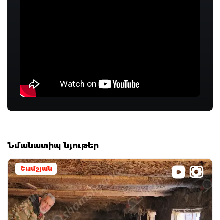
Նմանատիպ նյութեր
Շամշյան