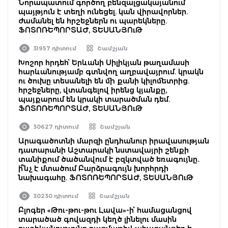
Նորապատում գործող բենզալցակայանում
պայթյուն է տեղի ունեցել. կան վիրավորներ.
ժամանել են հրշեջներն ու պարեկները.
ՖՈՏՈՌԵՊՈՐՏԱԺ, ՏԵՍԱՆՅՈւԹ
31957 դիտում
Շամշյան
Խոշոր հրդեհ՝ Երևանի Սիլիկյան թաղամասի
հարևանությամբ գտնվող աղբավայրում. կրակն
ու ծուխը տեսանելի են մի քանի կիլոմետրից.
հրշեջները, վտանգելով իրենց կյանքը,
պայքարում են կրակի տարածման դեմ.
ՖՈՏՈՌԵՊՈՐՏԱԺ, ՏԵՍԱՆՅՈւԹ
30627 դիտում
Շամշյան
Արագածոտնի մարզի ընդհանուր իրավասության
դատարանի Աշտարակի նստավայրի շենքի
տանիքում ծածանվում է բզկտված եռագույնը․
ի՞նչ է մտածում Բարձրագույն խորհրդի
նախագահը. ՖՈՏՈՌԵՊՈՐՏԱԺ, ՏԵՍԱՆՅՈւԹ
30230 դիտում
Շամշյան
Բլոգեր «Թու-թու-թու Լավա»-ի՝ համացանցով
տարածած գովազդի կեղծ լինելու մասին