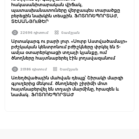
հակասանիտարական վիճակ,
պատասխանատուները վերջապես տարածքը
բերեցին նախկին տեսքին. ՖՈՏՈՌԵՊՈՐՏԱԺ,
ՏԵՍԱՆՅՈւԹԵՐ
22696 դիտում
Շամշյան
Արտակարգ ու բարի լուր. «Սուրբ Աստվածամայր»
բժշկական կենտրոնում բժիշկները փրկել են 5-
ամյա օտարերկրացի տղայի կյանքը, ում
ծնողները հայտնաբերել էին լողավազանում
20186 դիտում
Շամշյան
Առեղծվածային մահվան դեպք՝ Շիրակի մարզի
գյուղերից մեկում․ ծնողների շիրիմի մոտ
հայտնաբերվել են տղայի մարմինը, հրազեն և
նամակ․ ՖՈՏՈՌԵՊՈՐՏԱԺ