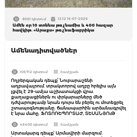
12:12 16-07-2026
8961 դիտում
Ամեն օր 10 տոննա թռչնամիս և 400 հազար
հավկիթ. «Արաքս» թռչնաֆաբրիկա
Ամենադիտվածներ
106712 դիտում
Շամշյան
Ողբերգական դեպք՝ Նուբարաշենի
աղբավայրում. տրակտորով աղբը հրելիս այն
լցվել է 29-ամյա աշխատակցի վրա.
քաղաքացիներն ու փրկարարները մեծ
դժվարությամբ նրան դուրս են բերել ու մոտեցրել
շտապօգնությանը. ճանապարհին արձանագրվել
է նրա մահը. ՖՈՏՈՌԵՊՈՐՏԱԺ, ՏԵՍԱՆՅՈւԹ
46400 դիտում
Շամշյան
Արտակարգ դեպք՝ Արմավիրի մարզում.