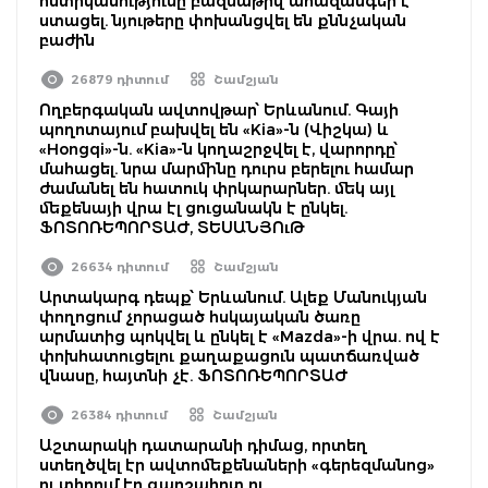
ոստիկանությունը բազմաթիվ ահազանգեր է
ստացել. նյութերը փոխանցվել են քննչական
բաժին
26879 դիտում
Շամշյան
Ողբերգական ավտովթար՝ Երևանում. Գայի
պողոտայում բախվել են «Kia»-ն (Վիշկա) և
«Hongqi»-ն. «Kia»-ն կողաշրջվել է, վարորդը՝
մահացել. նրա մարմինը դուրս բերելու համար
ժամանել են հատուկ փրկարարներ. մեկ այլ
մեքենայի վրա էլ ցուցանակն է ընկել.
ՖՈՏՈՌԵՊՈՐՏԱԺ, ՏԵՍԱՆՅՈւԹ
26634 դիտում
Շամշյան
Արտակարգ դեպք՝ Երևանում. Ալեք Մանուկյան
փողոցում չորացած հսկայական ծառը
արմատից պոկվել և ընկել է «Mazda»-ի վրա. ով է
փոխհատուցելու քաղաքացուն պատճառված
վնասը, հայտնի չէ. ՖՈՏՈՌԵՊՈՐՏԱԺ
26384 դիտում
Շամշյան
Աշտարակի դատարանի դիմաց, որտեղ
ստեղծվել էր ավտոմեքենաների «գերեզմանոց»
ու տիրում էր գարշահոտ ու