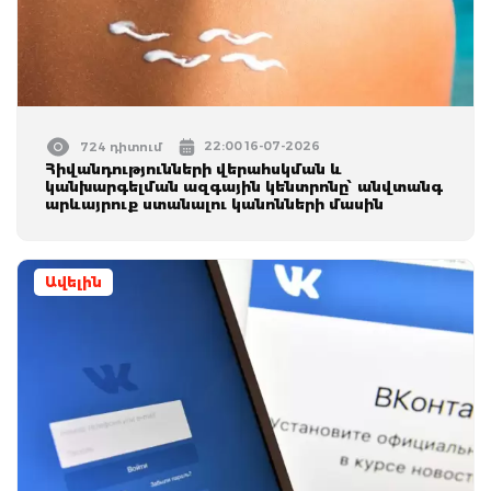
22:00 16-07-2026
724 դիտում
Հիվանդությունների վերահսկման և
կանխարգելման ազգային կենտրոնը՝ անվտանգ
արևայրուք ստանալու կանոնների մասին
Ավելին