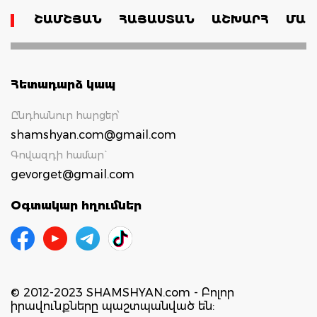
ՇԱՄՇՅԱՆ
ՀԱՅԱՍՏԱՆ
ԱՇԽԱՐՀ
ՄԱՄ
Հետադարձ կապ
Ընդհանուր հարցեր՝
shamshyan.com@gmail.com
Գովազդի համար`
gevorget@gmail.com
Օգտակար հղումներ
© 2012-2023 SHAMSHYAN.com - Բոլոր
իրավունքները պաշտպանված են: