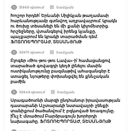
31969 դիտում
Շամշյան
Խոշոր հրդեհ՝ Երևանի Սիլիկյան թաղամասի
հարևանությամբ գտնվող աղբավայրում. կրակն
ու ծուխը տեսանելի են մի քանի կիլոմետրից.
հրշեջները, վտանգելով իրենց կյանքը,
պայքարում են կրակի տարածման դեմ.
ՖՈՏՈՌԵՊՈՐՏԱԺ, ՏԵՍԱՆՅՈւԹ
30971 դիտում
Շամշյան
Բլոգեր «Թու-թու-թու Լավա»-ի՝ համացանցով
տարածած գովազդի կեղծ լինելու մասին
ոստիկանությունը բազմաթիվ ահազանգեր է
ստացել. նյութերը փոխանցվել են քննչական
բաժին
30648 դիտում
Շամշյան
Արագածոտնի մարզի ընդհանուր իրավասության
դատարանի Աշտարակի նստավայրի շենքի
տանիքում ծածանվում է բզկտված եռագույնը․
ի՞նչ է մտածում Բարձրագույն խորհրդի
նախագահը. ՖՈՏՈՌԵՊՈՐՏԱԺ, ՏԵՍԱՆՅՈւԹ