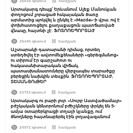
26646 դիտում
Շամշյան
Արտակարգ դեպք՝ Երևանում. Ալեք Մանուկյան
փողոցում չորացած հսկայական ծառը
արմատից պոկվել և ընկել է «Mazda»-ի վրա. ով է
փոխհատուցելու քաղաքացուն պատճառված
վնասը, հայտնի չէ. ՖՈՏՈՌԵՊՈՐՏԱԺ
26495 դիտում
Շամշյան
Աշտարակի դատարանի դիմաց, որտեղ
ստեղծվել էր ավտոմեքենաների «գերեզմանոց»
ու տիրում էր գարշահոտ ու
հակասանիտարական վիճակ,
պատասխանատուները վերջապես տարածքը
բերեցին նախկին տեսքին. ՖՈՏՈՌԵՊՈՐՏԱԺ,
ՏԵՍԱՆՅՈւԹԵՐ
22753 դիտում
Շամշյան
Արտակարգ ու բարի լուր. «Սուրբ Աստվածամայր»
բժշկական կենտրոնում բժիշկները փրկել են 5-
ամյա օտարերկրացի տղայի կյանքը, ում
ծնողները հայտնաբերել էին լողավազանում
20372 դիտում
Շամշյան