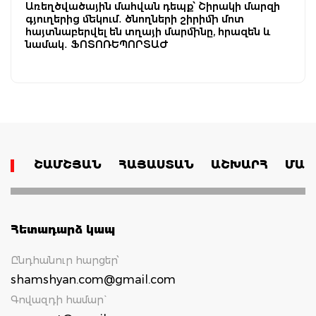
Առեղծվածային մահվան դեպք՝ Շիրակի մարզի
գյուղերից մեկում․ ծնողների շիրիմի մոտ
հայտնաբերվել են տղայի մարմինը, հրազեն և
նամակ․ ՖՈՏՈՌԵՊՈՐՏԱԺ
ՇԱՄՇՅԱՆ
ՀԱՅԱՍՏԱՆ
ԱՇԽԱՐՀ
ՄԱՄ
Հետադարձ կապ
Ընդհանուր հարցեր՝
shamshyan.com@gmail.com
Գովազդի համար`