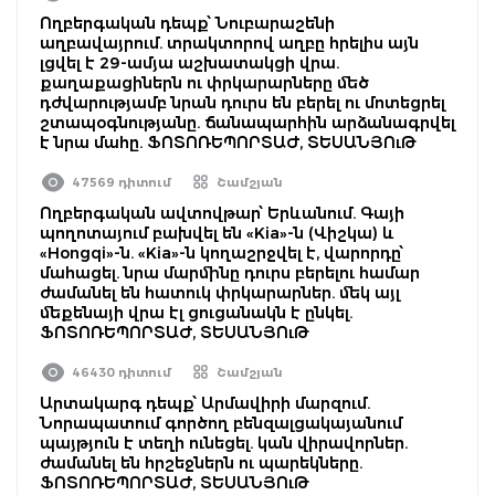
Ողբերգական դեպք՝ Նուբարաշենի
աղբավայրում. տրակտորով աղբը հրելիս այն
լցվել է 29-ամյա աշխատակցի վրա.
քաղաքացիներն ու փրկարարները մեծ
դժվարությամբ նրան դուրս են բերել ու մոտեցրել
շտապօգնությանը. ճանապարհին արձանագրվել
է նրա մահը. ՖՈՏՈՌԵՊՈՐՏԱԺ, ՏԵՍԱՆՅՈւԹ
47569 դիտում
Շամշյան
Ողբերգական ավտովթար՝ Երևանում. Գայի
պողոտայում բախվել են «Kia»-ն (Վիշկա) և
«Hongqi»-ն. «Kia»-ն կողաշրջվել է, վարորդը՝
մահացել. նրա մարմինը դուրս բերելու համար
ժամանել են հատուկ փրկարարներ. մեկ այլ
մեքենայի վրա էլ ցուցանակն է ընկել.
ՖՈՏՈՌԵՊՈՐՏԱԺ, ՏԵՍԱՆՅՈւԹ
46430 դիտում
Շամշյան
Արտակարգ դեպք՝ Արմավիրի մարզում.
Նորապատում գործող բենզալցակայանում
պայթյուն է տեղի ունեցել. կան վիրավորներ.
ժամանել են հրշեջներն ու պարեկները.
ՖՈՏՈՌԵՊՈՐՏԱԺ, ՏԵՍԱՆՅՈւԹ