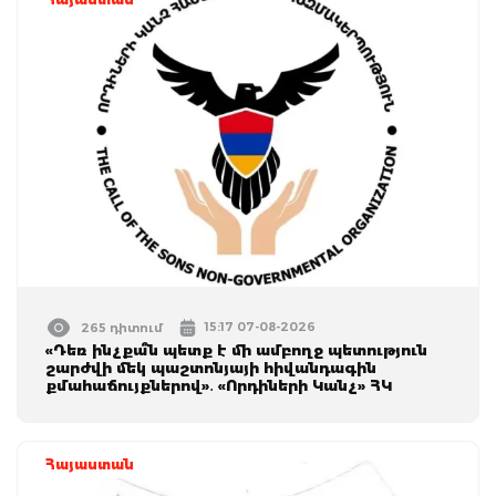
15:17 07-08-2026
265 դիտում
«Դեռ ինչքա՞ն պետք է մի ամբողջ պետություն
շարժվի մեկ պաշտոնյայի հիվանդագին
քմահաճույքներով»․ «Որդիների Կանչ» ՀԿ
Հայաստան