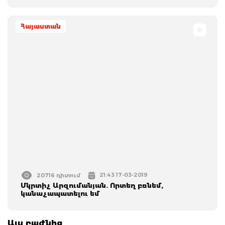
Հայաստան
21:43 17-03-2019
20716 դիտում
Մկրտիչ Արզումանյան. Որտեղ բռնեմ,
կանաչապատելու եմ
Այս բաժնից