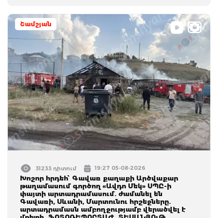
Շամշյան
19:27 05-08-2026
31233 դիտում
Խոշոր հրդեհ՝ Գավառ քաղաքի Արծվաքար
թաղամասում գործող «Ավդո Մեկ» ՍՊԸ-ի
փայտի արտադրամասում. ժամանել են
Գավառի, Սևանի, Մարտունու հրշեջները.
արտադրամասն ամբողջությամբ վերածվել է
մոխրի. ՖՈՏՈՌԵՊՈՐՏԱԺ, ՏԵՍԱՆՅՈւԹ