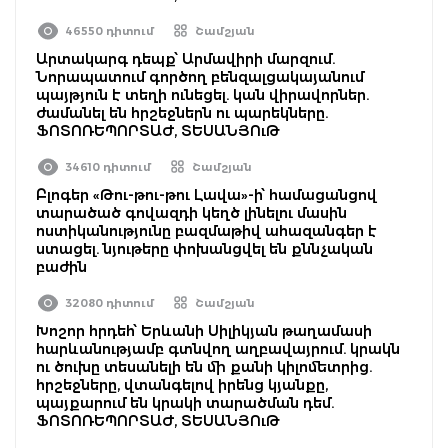
46550 դիտում
Շամշյան
Արտակարգ դեպք՝ Արմավիրի մարզում.
Նորապատում գործող բենզալցակայանում
պայթյուն է տեղի ունեցել. կան վիրավորներ.
ժամանել են հրշեջներն ու պարեկները.
ՖՈՏՈՌԵՊՈՐՏԱԺ, ՏԵՍԱՆՅՈւԹ
34610 դիտում
Շամշյան
Բլոգեր «Թու-թու-թու Լավա»-ի՝ համացանցով
տարածած գովազդի կեղծ լինելու մասին
ոստիկանությունը բազմաթիվ ահազանգեր է
ստացել. նյութերը փոխանցվել են քննչական
բաժին
32080 դիտում
Շամշյան
Խոշոր հրդեհ՝ Երևանի Սիլիկյան թաղամասի
հարևանությամբ գտնվող աղբավայրում. կրակն
ու ծուխը տեսանելի են մի քանի կիլոմետրից.
հրշեջները, վտանգելով իրենց կյանքը,
պայքարում են կրակի տարածման դեմ.
ՖՈՏՈՌԵՊՈՐՏԱԺ, ՏԵՍԱՆՅՈւԹ