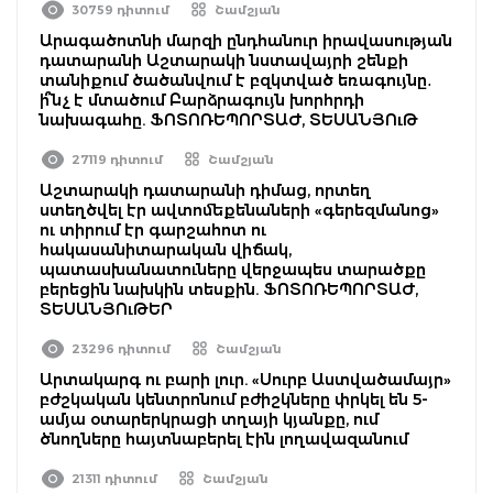
30759 դիտում
Շամշյան
Արագածոտնի մարզի ընդհանուր իրավասության
դատարանի Աշտարակի նստավայրի շենքի
տանիքում ծածանվում է բզկտված եռագույնը․
ի՞նչ է մտածում Բարձրագույն խորհրդի
նախագահը. ՖՈՏՈՌԵՊՈՐՏԱԺ, ՏԵՍԱՆՅՈւԹ
27119 դիտում
Շամշյան
Աշտարակի դատարանի դիմաց, որտեղ
ստեղծվել էր ավտոմեքենաների «գերեզմանոց»
ու տիրում էր գարշահոտ ու
հակասանիտարական վիճակ,
պատասխանատուները վերջապես տարածքը
բերեցին նախկին տեսքին. ՖՈՏՈՌԵՊՈՐՏԱԺ,
ՏԵՍԱՆՅՈւԹԵՐ
23296 դիտում
Շամշյան
Արտակարգ ու բարի լուր. «Սուրբ Աստվածամայր»
բժշկական կենտրոնում բժիշկները փրկել են 5-
ամյա օտարերկրացի տղայի կյանքը, ում
ծնողները հայտնաբերել էին լողավազանում
21311 դիտում
Շամշյան