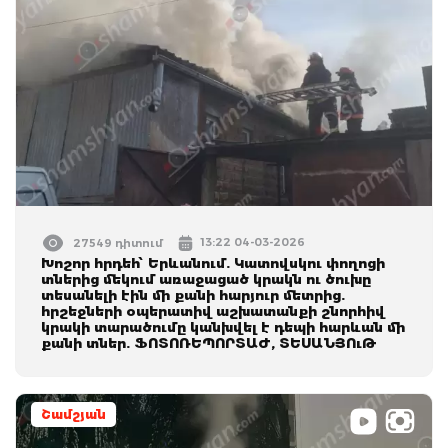
13:22 04-03-2026
27549 դիտում
Խոշոր հրդեհ՝ Երևանում. Կատովսկու փողոցի
տներից մեկում առաջացած կրակն ու ծուխը
տեսանելի էին մի քանի հարյուր մետրից.
հրշեջների օպերատիվ աշխատանքի շնորհիվ
կրակի տարածումը կանխվել է դեպի հարևան մի
քանի տներ. ՖՈՏՈՌԵՊՈՐՏԱԺ, ՏԵՍԱՆՅՈւԹ
Շամշյան