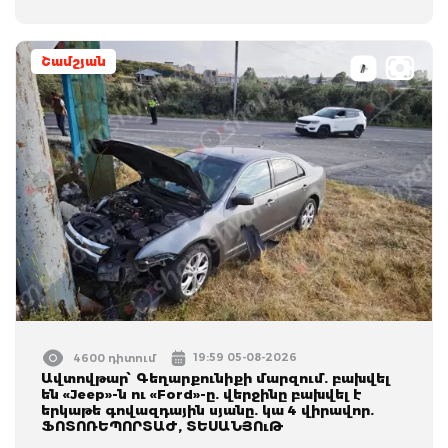
Շամշյան
19:59 05-08-2026
4600 դիտում
Ավտովթար՝ Գեղարքունիքի մարզում. բախվել
են «Jeep»-ն ու «Ford»-ը. վերջինը բախվել է
երկաթե գովազդային սյանը. կա 4 վիրավոր.
ՖՈՏՈՌԵՊՈՐՏԱԺ, ՏԵՍԱՆՅՈւԹ