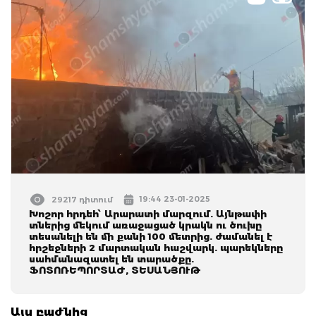
19:44 23-01-2025
29217 դիտում
Խոշոր հրդեհ՝ Արարատի մարզում. Այնթափի
տներից մեկում առաջացած կրակն ու ծուխը
տեսանելի են մի քանի 100 մետրից. ժամանել է
հրշեջների 2 մարտական հաշվարկ. պարեկները
սահմանազատել են տարածքը.
ՖՈՏՈՌԵՊՈՐՏԱԺ, ՏԵՍԱՆՅՈՒԹ
Այս բաժնից