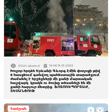
19:08 31-01-2026
51224 դիտում
Խոշոր հրդեհ Երևանի Գևորգ Էմին փողոցի թիվ
6 հասցեում գտնվող պահեստային տարածքում․
ժամանել է հրշեջների մի քանի մարտական
հաշվարկ․ կրակն ու ծուխը տեսանելի են մի
քանի հարյուր մետրից․ ՖՈՏՈՌԵՊՈՐՏԱԺ,
ՏԵՍԱՆՅՈՒԹ
Շամշյան