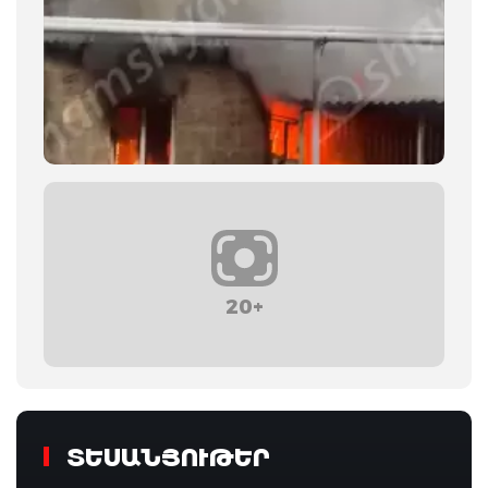
20+
ՏԵՍԱՆՅՈՒԹԵՐ