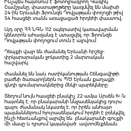
Ինչպես հայտնում է ֆոտոլրագրող Գագիկ
Շամշյանը, փաստաթղթերը կազմվել են մայիսի
24-ին Երևանի Ֆրունզե Դովլաթյան փողոցի թիվ
54 հասցեի տանն առաջացած հրդեհի փաստով։
Այդ օրը ՀՀ ՆԳՆ 112 օպերատիվ կառավարման
կենտրոն ահազանգ է ստացվել, որ Ֆրունզե
Դովլաթյան փողոցում տուն է այրվում։
Դեպքի վայր են ժամանել Երևանի հրշեջ-
փրկարարական ջոկատից 2 մարտական
հաշվարկ։
Ժամանել են նաև ոստիկանության Շենգավիթի
բաժնի ծառայողներն ու ՊԾ Երևան քաղաքի
գնդի գումարտակներից մեկի պարեկները։
Տեղում նույն հասցեի բնակիչ 22-ամյա Արսեն Խ.-ն
հայտնել է, որ բնակարանի ննջասենյակից դուրս
գալու ժամանակ նկատել է, որ իրեն անհայտ
պայմաններում հյուրասենյակում հրդեհ է բռնկվել,
ինչի հետևանքով այրվել են բնակարանի գույքի
մի մասը և դրսում կայանված ավտոմեքենան։