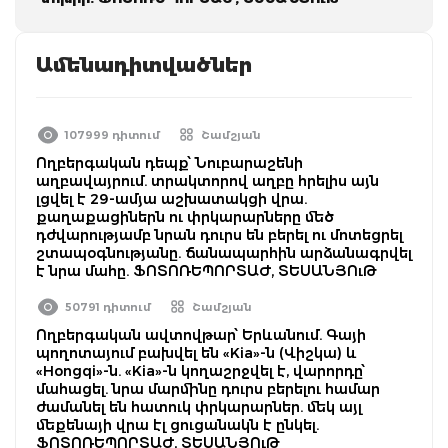
Ամենադիտվածներ
107999 դիտում
Շամշյան
Ողբերգական դեպք՝ Նուբարաշենի
աղբավայրում. տրակտորով աղբը հրելիս այն
լցվել է 29-ամյա աշխատակցի վրա.
քաղաքացիներն ու փրկարարները մեծ
դժվարությամբ նրան դուրս են բերել ու մոտեցրել
շտապօգնությանը. ճանապարհին արձանագրվել
է նրա մահը. ՖՈՏՈՌԵՊՈՐՏԱԺ, ՏԵՍԱՆՅՈւԹ
50791 դիտում
Շամշյան
Ողբերգական ավտովթար՝ Երևանում. Գայի
պողոտայում բախվել են «Kia»-ն (Վիշկա) և
«Hongqi»-ն. «Kia»-ն կողաշրջվել է, վարորդը՝
մահացել. նրա մարմինը դուրս բերելու համար
ժամանել են հատուկ փրկարարներ. մեկ այլ
մեքենայի վրա էլ ցուցանակն է ընկել.
ՖՈՏՈՌԵՊՈՐՏԱԺ, ՏԵՍԱՆՅՈւԹ