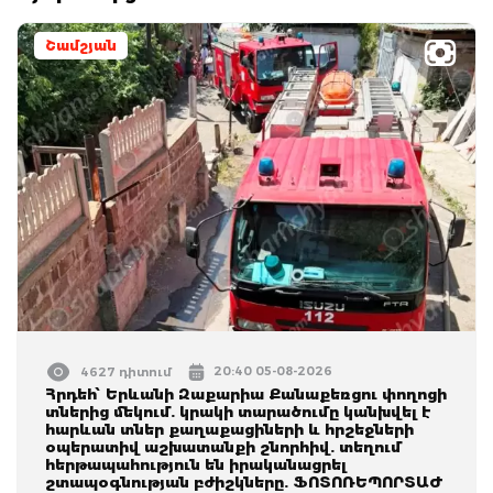
Շամշյան
20:40 05-08-2026
4627 դիտում
Հրդեհ՝ Երևանի Զաքարիա Քանաքեռցու փողոցի
տներից մեկում. կրակի տարածումը կանխվել է
հարևան տներ քաղաքացիների և հրշեջների
օպերատիվ աշխատանքի շնորհիվ. տեղում
հերթապահություն են իրականացրել
շտապօգնության բժիշկները. ՖՈՏՈՌԵՊՈՐՏԱԺ