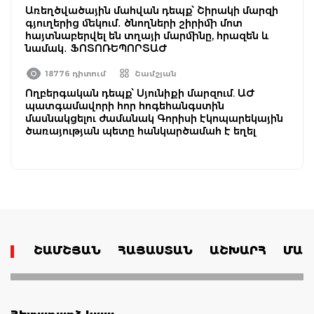
Առեղծվածային մահվան դեպք՝ Շիրակի մարզի
գյուղերից մեկում․ ծնողների շիրիմի մոտ
հայտնաբերվել են տղայի մարմինը, հրազեն և
նամակ․ ՖՈՏՈՌԵՊՈՐՏԱԺ
18776 դիտում
Շամշյան
Ողբերգական դեպք՝ Սյունիքի մարզում. ԱԺ
պատգամավորի հոր հոգեհանգստին
մասնակցելու ժամանակ Գորիսի էկոպարեկային
ծառայության պետը հանկարծամահ է եղել
ՇԱՄՇՅԱՆ
ՀԱՅԱՍՏԱՆ
ԱՇԽԱՐՀ
ՄԱՄ