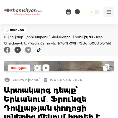
Open 
կարևոր
Ավտովթար՝ Լոռու մարզում․ Վանաձորում բախվել են «Jeep
Cherokee»-ն և «Toyota Camry»-ն․ ՖՈՏՈՌԵՊՈՐՏԱԺ, ՏԵՍԱՆՅՈւԹ
Շամշյան
40675 դիտում
15:46 03-06-2026
Արտակարգ դեպք՝
Երևանում․ Ֆրունզե
Դովլաթյան փողոցի
տներից մեկում հրդեհ է