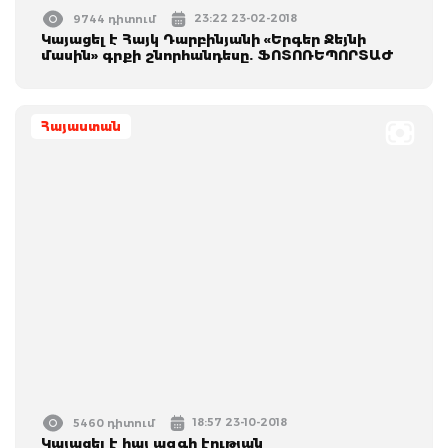
23:22 23-02-2018
9744 դիտում
Կայացել է Հայկ Դարբինյանի «Երգեր Ջեյնի
մասին» գրքի շնորհանդեսը. ՖՈՏՈՌԵՊՈՐՏԱԺ
Հայաստան
18:57 23-10-2018
5460 դիտում
Կայացել է հայ ազգի էության