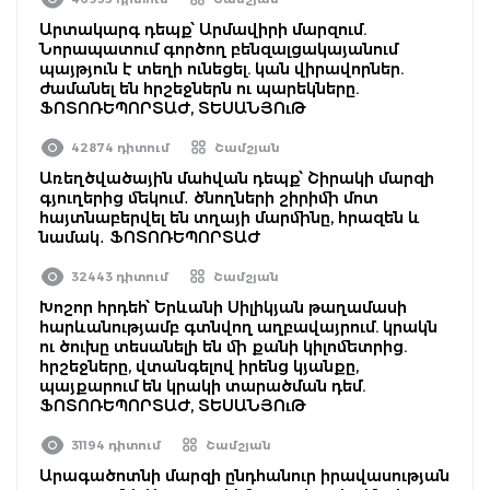
Արտակարգ դեպք՝ Արմավիրի մարզում.
Նորապատում գործող բենզալցակայանում
պայթյուն է տեղի ունեցել. կան վիրավորներ.
ժամանել են հրշեջներն ու պարեկները.
ՖՈՏՈՌԵՊՈՐՏԱԺ, ՏԵՍԱՆՅՈւԹ
42874 դիտում
Շամշյան
Առեղծվածային մահվան դեպք՝ Շիրակի մարզի
գյուղերից մեկում․ ծնողների շիրիմի մոտ
հայտնաբերվել են տղայի մարմինը, հրազեն և
նամակ․ ՖՈՏՈՌԵՊՈՐՏԱԺ
32443 դիտում
Շամշյան
Խոշոր հրդեհ՝ Երևանի Սիլիկյան թաղամասի
հարևանությամբ գտնվող աղբավայրում. կրակն
ու ծուխը տեսանելի են մի քանի կիլոմետրից.
հրշեջները, վտանգելով իրենց կյանքը,
պայքարում են կրակի տարածման դեմ.
ՖՈՏՈՌԵՊՈՐՏԱԺ, ՏԵՍԱՆՅՈւԹ
31194 դիտում
Շամշյան
Արագածոտնի մարզի ընդհանուր իրավասության