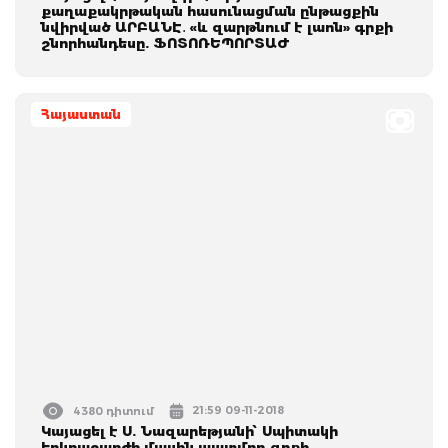
քաղաքակրթական հասունացման ընթացքին
նվիրված ԱՐԲԱՆԷ․ «և զարթնում է լաոն» գրքի
շնորհանդեսը. ՖՈՏՈՌԵՊՈՐՏԱԺ
Հայաստան
21:59 09-11-2018
4380 դիտում
Կայացել է Ս. Նազարեթյանի՝ Սպիտակի
երկրաշարժի մասին պատմող գրքի