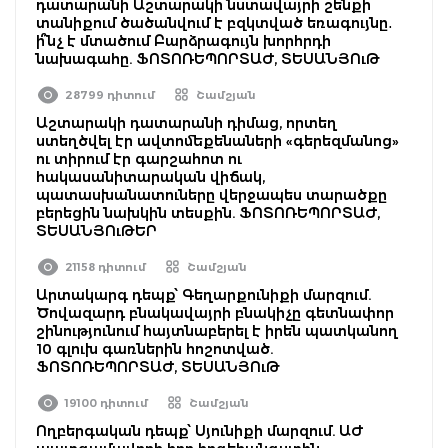
դատարանի Աշտարակի նստավայրի շենքի
տանիքում ծածանվում է բզկտված եռագույնը․
ի՞նչ է մտածում Բարձրագույն խորհրդի
նախագահը. ՖՈՏՈՌԵՊՈՐՏԱԺ, ՏԵՍԱՆՅՈւԹ
28799 դիտում
Շամշյան
Աշտարակի դատարանի դիմաց, որտեղ
ստեղծվել էր ավտոմեքենաների «գերեզմանոց»
ու տիրում էր գարշահոտ ու
հակասանիտարական վիճակ,
պատասխանատուները վերջապես տարածքը
բերեցին նախկին տեսքին. ՖՈՏՈՌԵՊՈՐՏԱԺ,
ՏԵՍԱՆՅՈւԹԵՐ
21158 դիտում
Շամշյան
Արտակարգ դեպք՝ Գեղարքունիքի մարզում.
Ծովազարդ բնակավայրի բնակիչը գետնափոր
շինությունում հայտնաբերել է իրեն պատկանող
10 գլուխ գառներին հոշոտված.
ՖՈՏՈՌԵՊՈՐՏԱԺ, ՏԵՍԱՆՅՈւԹ
19100 դիտում
Շամշյան
Ողբերգական դեպք՝ Սյունիքի մարզում. ԱԺ