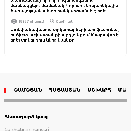
պատգամավորի հոր հոգեհանգստին
մասնակցելու ժամանակ Գորիսի էկոպարեկային
ծառայության պետը հանկարծամահ է եղել
18257 դիտում
Շամշյան
Ստեփանավանում փրկարարների պրոֆեսիոնալ
ու ճիշտ աշխատանքի արդյունքում հնարավոր է
եղել փրկել ռուս կնոջ կյանքը
ՇԱՄՇՅԱՆ
ՀԱՅԱՍՏԱՆ
ԱՇԽԱՐՀ
ՄԱՄ
Հետադարձ կապ
Ընդհանուր հարցեր՝