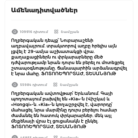
Ամենադիտվածներ
109916 դիտում
Շամշյան
Ողբերգական դեպք՝ Նուբարաշենի
աղբավայրում. տրակտորով աղբը հրելիս այն
լցվել է 29-ամյա աշխատակցի վրա.
քաղաքացիներն ու փրկարարները մեծ
դժվարությամբ նրան դուրս են բերել ու մոտեցրել
շտապօգնությանը. ճանապարհին արձանագրվել
է նրա մահը. ՖՈՏՈՌԵՊՈՐՏԱԺ, ՏԵՍԱՆՅՈւԹ
55984 դիտում
Շամշյան
Ողբերգական ավտովթար՝ Երևանում. Գայի
պողոտայում բախվել են «Kia»-ն (Վիշկա) և
«Hongqi»-ն. «Kia»-ն կողաշրջվել է, վարորդը՝
մահացել. նրա մարմինը դուրս բերելու համար
ժամանել են հատուկ փրկարարներ. մեկ այլ
մեքենայի վրա էլ ցուցանակն է ընկել.
ՖՈՏՈՌԵՊՈՐՏԱԺ, ՏԵՍԱՆՅՈւԹ
46955 դիտում
Շամշյան