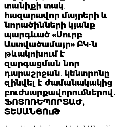
տանիքի տակ․
հազարավոր մայրերի և
նորածինների կյանք
պարգևած «Սուրբ
Աստվածամայր» ԲԿ-ն
թևակոխում է
զարգացման նոր
դարաշրջան․ կենտրոնը
զինվել է ժամանակակից
բուժսարքավորումներով․
ՖՈՏՈՌԵՊՈՐՏԱԺ,
ՏԵՍԱՆՅՈւԹ