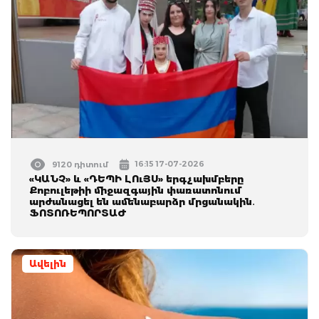
16:15 17-07-2026
9120 դիտում
«ԿԱՆՉ» և «ԴԵՊԻ ԼՈւՅՍ» երգչախմբերը
Քոբուլեթիի միջազգային փառատոնում
արժանացել են ամենաբարձր մրցանակին․
ՖՈՏՈՌԵՊՈՐՏԱԺ
Ավելին