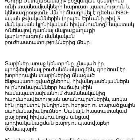
«Սուրբ Աստվածամայր» բժշկական կենտրոնն
ունի տասնամյակների հարուստ պատմություն և
կենսագրություն: Այն հիմնադրվել է դեռևս 1980-
ական թվականներին (որպես Երևանի թիվ 3
մանկական կլինիկական հիվանդանոց)՝ նպատակ
ունենալով դառնալ մայրաքաղաքի
կարևորագույն մանկական
բուժհաստատություններից մեկը:
Տարիներ առաջ կենտրոնը, չնայած իր
պրոֆեսիոնալ բուժանձնակազմին, գործում էր
խորհրդային տարիներից մնացած
ենթակառուցվածքներով. հիվանդասենյակներն
ու ընդունարանները հաճախ չէին
համապատասխանում ժամանակակից
հարմարավետության ստանդարտներին, առկա
էին լոգիստիկ խնդիրներ, հերթեր ու տարածքային
սահմանափակումներ: Սակայն հաստատակամ
քայլերով հիվանդանոցն անցավ
արդիականացման բարդ ու պատվաբեր
ճանապարհ: