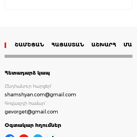
ՇԱՄՇՅԱՆ
ՀԱՅԱՍՏԱՆ
ԱՇԽԱՐՀ
ՄԱՄ
Հետադարձ կապ
Ընդհանուր հարցեր՝
shamshyan.com@gmail.com
Գովազդի համար`
gevorget@gmail.com
Օգտակար հղումներ