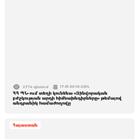
17:01 09-10-2014
2774 դիտում
ՀՀ ՊՆ-ում տեղի կունենա «Զինվորական
բժշկության արդի հիմնախնդիրները» թեմայով
անդրանիկ համաժողովը
Հայաստան