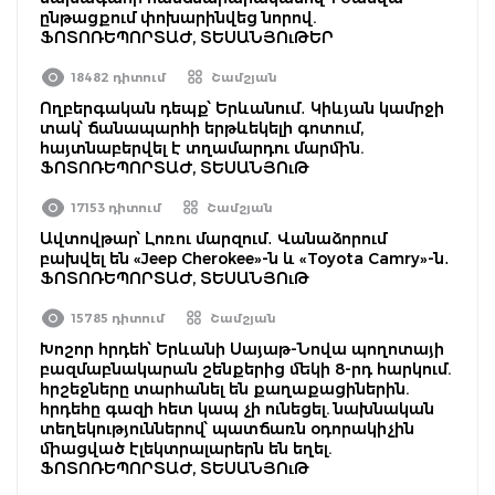
ընթացքում փոխարինվեց նորով.
ՖՈՏՈՌԵՊՈՐՏԱԺ, ՏԵՍԱՆՅՈւԹԵՐ
18482 դիտում
Շամշյան
Ողբերգական դեպք՝ Երևանում․ Կիևյան կամրջի
տակ՝ ճանապարհի երթևեկելի գոտում,
հայտնաբերվել է տղամարդու մարմին.
ՖՈՏՈՌԵՊՈՐՏԱԺ, ՏԵՍԱՆՅՈւԹ
17153 դիտում
Շամշյան
Ավտովթար՝ Լոռու մարզում․ Վանաձորում
բախվել են «Jeep Cherokee»-ն և «Toyota Camry»-ն․
ՖՈՏՈՌԵՊՈՐՏԱԺ, ՏԵՍԱՆՅՈւԹ
15785 դիտում
Շամշյան
Խոշոր հրդեհ՝ Երևանի Սայաթ-Նովա պողոտայի
բազմաբնակարան շենքերից մեկի 8-րդ հարկում.
հրշեջները տարհանել են քաղաքացիներին.
հրդեհը գազի հետ կապ չի ունեցել. նախնական
տեղեկություններով՝ պատճառն օդորակիչին
միացված էլեկտրալարերն են եղել.
ՖՈՏՈՌԵՊՈՐՏԱԺ, ՏԵՍԱՆՅՈւԹ