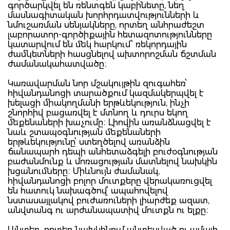
գործարկվել են ռենտգեն կաբինետը, նեղ
մասնագիտական խորհրդատվությունների և
նմուշառման սենյակները, որտեղ անհրաժեշտ
լաբորատոր-գործիքային հետազոտությունները
կատարվում են մեկ հարկում՝ ռեկորդային
ժամկետների հասցնելով ախտորոշման ճշտման
ժամանակահատվածը։
Կառավարման նոր մշակույթին զուգահեռ՝
հիվանդանոցի տարածքում կազմակերպվել է
խելացի միակողմանի երթևեկություն, ինչի
շնորհիվ բացառվել է մտնող և դուրս եկող
մեքենաների խաչումը։ Լիովին առանձնացվել է
նաև շտապօգնության մեքենաների
երթևեկությունը՝ ստեղծելով առանձին
ճանապարհ դեպի անհետաձգելի բուժօգնության
բաժանմունք և մոռացության մատնելով նախկին
խցանումները։ Միևնույն ժամանակ,
հիվանդանոցի բոլոր մուտքերը վերակառուցվել
են հատուկ նախագծով՝ ապահովելով
նստասայլակով բուժառուների լիարժեք ազատ,
անվտանգ ու արժանապատիվ մուտքն ու ելքը։
Այնտեղ, որտեղ նախկինում անտեսված ու ամայի