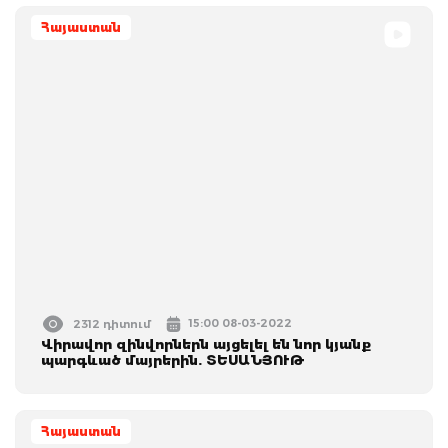
Հայաստան
15:00 08-03-2022
2312 դիտում
Վիրավոր զինվորներն այցելել են նոր կյանք
պարգևած մայրերին. ՏԵՍԱՆՅՈՒԹ
Հայաստան