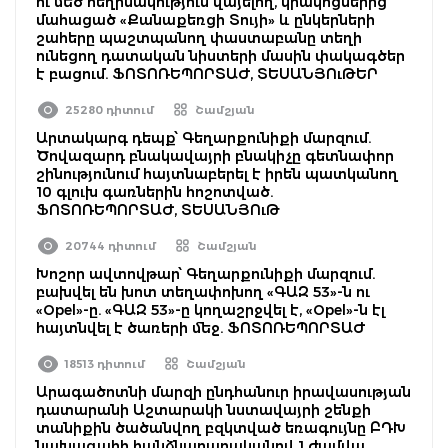
ու մեծ հեղինակություն վայելող, կրակոցներից
մահացած «Քանաքեռցի Տույի» և ընկերների
շահերը պաշտպանող փաստաբանը տեղի
ունեցող դատական նիստերի մասին փակագծեր
է բացում. ՖՈՏՈՌԵՊՈՐՏԱԺ, ՏԵՍԱՆՅՈւԹԵՐ
25280 դիտում
Շամշյան
Արտակարգ դեպք՝ Գեղարքունիքի մարզում.
Ծովազարդ բնակավայրի բնակիչը գետնափոր
շինությունում հայտնաբերել է իրեն պատկանող
10 գլուխ գառներին հոշոտված.
ՖՈՏՈՌԵՊՈՐՏԱԺ, ՏԵՍԱՆՅՈւԹ
20744 դիտում
Շամշյան
Խոշոր ավտովթար՝ Գեղարքունիքի մարզում.
բախվել են խոտ տեղափոխող «ԳԱԶ 53»-ն ու
«Opel»-ը. «ԳԱԶ 53»-ը կողաշրջվել է, «Opel»-ն էլ
հայտնվել է ծառերի մեջ. ՖՈՏՈՌԵՊՈՐՏԱԺ
18513 դիտում
Շամշյան
Արագածոտնի մարզի ընդհանուր իրավասության
դատարանի Աշտարակի նստավայրի շենքի
տանիքին ծածանվող բզկտված եռագույնը ԲԴԽ
նախագահի հանձնարարականով 1 ժամվա