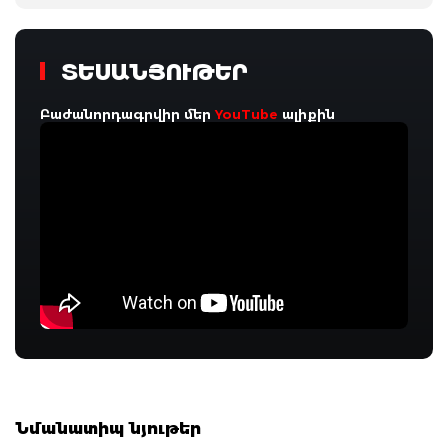
ՏԵՍԱՆՅՈՒԹԵՐ
Բաժանորդագրվիր մեր
YouTube
ալիքին
Նմանատիպ նյութեր