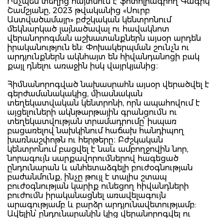
Ինչպես տեղից հայտնում է ֆոտոլրագրող Գագիկ
Շամշյանը, 2023 թվականից «Սուրբ
Աստվածամայր» բժշկական կենտրոնում
մեկնարկած լայնածավալ ու հավակնոտ
վերանորոգման աշխատանքներն այսօր արդեն
իրականություն են: Փոխակերպման շունչն ու
արդյունքներն ակնհայտ են հիվանդանոցի բակ
քայլ դնելու առաջին իսկ վայրկյանից։
Հիմնանորոգված նախասրահն այսօր վերածվել է
գերժամանակակից, միասնական
տեղեկատվական կենտրոնի, որն ապահովում է
այցելուների ակնթարթային գրանցումն ու
տեղեկատվության տրամադրումը՝ իսպառ
բացառելով նախկինում հաճախ հանդիպող
խառնաշփոթն ու հերթերը։ Բժշկական
կենտրոնում բացվել է նաև ամբողջովին նոր,
նորագույն սարքավորումներով հագեցած
ընդունարան և անհետաձգելի բուժօգնության
բաժանմունք, ինչը թույլ է տալիս շտապ
բուժօգնության կարիք ունեցող հիվանդների
բուժումն իրականացնել առավելագույն
արագությամբ և բարձր արդյունավետությամբ:
Ավելին՝ ընդունարանին կից վերանորոգվել ու