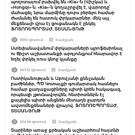
պողոտայում բախվել են «Kia»-ն (Վիշկա) և
«Hongqi»-ն. «Kia»-ն կողաշրջվել է, վարորդը՝
մահացել. նրա մարմինը դուրս բերելու համար
ժամանել են հատուկ փրկարարներ. մեկ այլ
մեքենայի վրա էլ ցուցանակն է ընկել.
ՖՈՏՈՌԵՊՈՐՏԱԺ, ՏԵՍԱՆՅՈւԹ
31110 դիտում
Շամշյան
Ստեփանավանում փրկարարների պրոֆեսիոնալ
ու ճիշտ աշխատանքի արդյունքում հնարավոր է
եղել փրկել ռուս կնոջ կյանքը
30721 դիտում
Շամշյան
Ոստիկանության և Աբովյանի քննչական
բաժիններ, ՊԾ Կոտայքի գումարտակ հասնելու
համար քաղաքացիները պիտի կրեն հակագազ,
որպեսզի չթունավորվեն, հետիոտներն էլ
քայլելիս պիտի անցնեն մետաղե ջարդոն
ավտոմեքենաների վրայով. ՖՈՏՈՌԵՊՈՐՏԱԺ,
ՏԵՍԱՆՅՈւԹ
30438 դիտում
Շամշյան
Տարիներ առաջ քրեական աշխարհում հայտնի