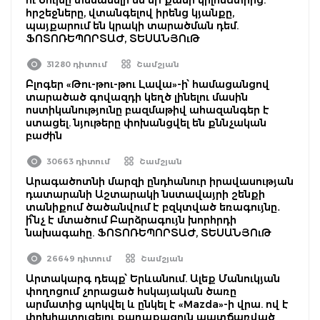
հրշեջները, վտանգելով իրենց կյանքը,
պայքարում են կրակի տարածման դեմ.
ՖՈՏՈՌԵՊՈՐՏԱԺ, ՏԵՍԱՆՅՈւԹ
31280 դիտում
Շամշյան
Բլոգեր «Թու-թու-թու Լավա»-ի՝ համացանցով
տարածած գովազդի կեղծ լինելու մասին
ոստիկանությունը բազմաթիվ ահազանգեր է
ստացել. նյութերը փոխանցվել են քննչական
բաժին
30663 դիտում
Շամշյան
Արագածոտնի մարզի ընդհանուր իրավասության
դատարանի Աշտարակի նստավայրի շենքի
տանիքում ծածանվում է բզկտված եռագույնը․
ի՞նչ է մտածում Բարձրագույն խորհրդի
նախագահը. ՖՈՏՈՌԵՊՈՐՏԱԺ, ՏԵՍԱՆՅՈւԹ
26649 դիտում
Շամշյան
Արտակարգ դեպք՝ Երևանում. Ալեք Մանուկյան
փողոցում չորացած հսկայական ծառը
արմատից պոկվել և ընկել է «Mazda»-ի վրա. ով է
փոխհատուցելու քաղաքացուն պատճառված