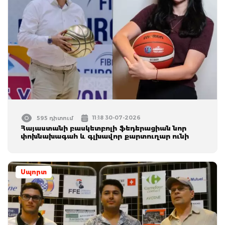
11:18 30-07-2026
595 դիտում
Հայաստանի բասկետբոլի ֆեդերացիան նոր
փոխնախագահ և գլխավոր քարտուղար ունի
Սպորտ