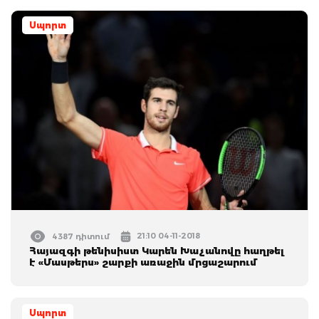
Սպորտ
21:10 04-11-2018
4387 դիտում
Հայազգի թենիսիստ Կարեն Խաչանովը հաղթել
է «Մասթերս» շարքի առաջին մրցաշարում
Սպորտ