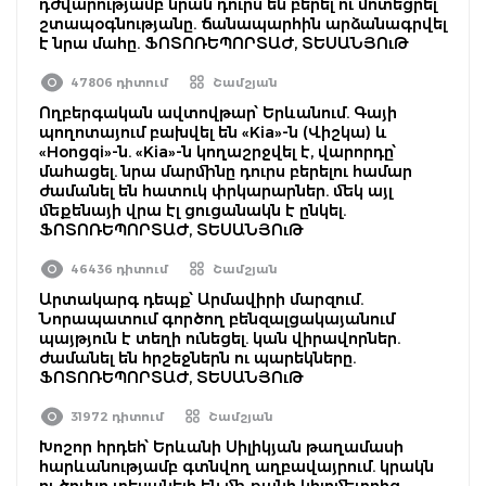
դժվարությամբ նրան դուրս են բերել ու մոտեցրել
շտապօգնությանը. ճանապարհին արձանագրվել
է նրա մահը. ՖՈՏՈՌԵՊՈՐՏԱԺ, ՏԵՍԱՆՅՈւԹ
47806 դիտում
Շամշյան
Ողբերգական ավտովթար՝ Երևանում. Գայի
պողոտայում բախվել են «Kia»-ն (Վիշկա) և
«Hongqi»-ն. «Kia»-ն կողաշրջվել է, վարորդը՝
մահացել. նրա մարմինը դուրս բերելու համար
ժամանել են հատուկ փրկարարներ. մեկ այլ
մեքենայի վրա էլ ցուցանակն է ընկել.
ՖՈՏՈՌԵՊՈՐՏԱԺ, ՏԵՍԱՆՅՈւԹ
46436 դիտում
Շամշյան
Արտակարգ դեպք՝ Արմավիրի մարզում.
Նորապատում գործող բենզալցակայանում
պայթյուն է տեղի ունեցել. կան վիրավորներ.
ժամանել են հրշեջներն ու պարեկները.
ՖՈՏՈՌԵՊՈՐՏԱԺ, ՏԵՍԱՆՅՈւԹ
31972 դիտում
Շամշյան
Խոշոր հրդեհ՝ Երևանի Սիլիկյան թաղամասի
հարևանությամբ գտնվող աղբավայրում. կրակն
ու ծուխը տեսանելի են մի քանի կիլոմետրից.