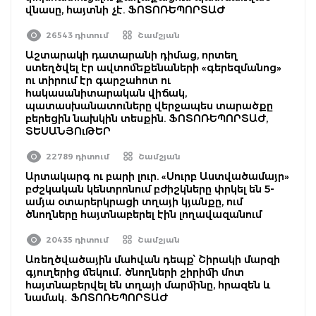
վնասը, հայտնի չէ. ՖՈՏՈՌԵՊՈՐՏԱԺ
26543 դիտում
Շամշյան
Աշտարակի դատարանի դիմաց, որտեղ
ստեղծվել էր ավտոմեքենաների «գերեզմանոց»
ու տիրում էր գարշահոտ ու
հակասանիտարական վիճակ,
պատասխանատուները վերջապես տարածքը
բերեցին նախկին տեսքին. ՖՈՏՈՌԵՊՈՐՏԱԺ,
ՏԵՍԱՆՅՈւԹԵՐ
22789 դիտում
Շամշյան
Արտակարգ ու բարի լուր. «Սուրբ Աստվածամայր»
բժշկական կենտրոնում բժիշկները փրկել են 5-
ամյա օտարերկրացի տղայի կյանքը, ում
ծնողները հայտնաբերել էին լողավազանում
20435 դիտում
Շամշյան
Առեղծվածային մահվան դեպք՝ Շիրակի մարզի
գյուղերից մեկում․ ծնողների շիրիմի մոտ
հայտնաբերվել են տղայի մարմինը, հրազեն և
նամակ․ ՖՈՏՈՌԵՊՈՐՏԱԺ