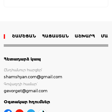
ՇԱՄՇՅԱՆ
ՀԱՅԱՍՏԱՆ
ԱՇԽԱՐՀ
ՄԱՄ
Հետադարձ կապ
Ընդհանուր հարցեր՝
shamshyan.com@gmail.com
Գովազդի համար`
gevorget@gmail.com
Օգտակար հղումներ