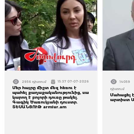
15:37 07-07-2026
2956 դիտում
14059
Մեր հայրը միշտ մեզ հեռու է
դիտում
պահել քաղաքականությունից, սա
Մահացել 
կարող է բոլորի դուռը թակել․
արտիստ Ա
Գագիկ Ծառուկյանի դուստր․
ՏԵՍԱՆՅՈՒԹ armlur.am