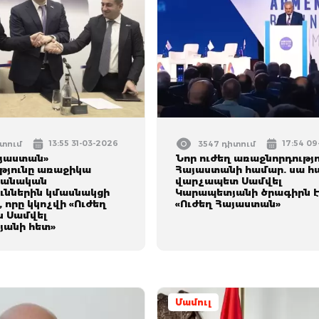
13:55 31-03-2026
17:54 0
իտում
3547 դիտում
այաստան»
Նոր ուժեղ առաջնորդությո
ւթյունը առաջիկա
Հայաստանի համար. սա հ
րանական
վարչապետ Սամվել
ուններին կմասնակցի
Կարապետյանի ծրագիրն է
 որը կկոչվի «Ուժեղ
«Ուժեղ Հայաստան»
 Սամվել
անի հետ»
Մամուլ