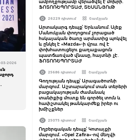
ամբողջությամբ վերածվել է մոխրի.
ՖՈՏՈՌԵՊՈՐՏԱԺ, ՏԵՍԱՆՅՈւԹ
26229 դիտում
Շամշյան
Արտակարգ դեպք՝ Երևանում. Ալեք
Մանուկյան փողոցում չորացած
հսկայական ծառը արմատից պոկվել
և ընկել է «Mazda»-ի վրա. ով է
փոխհատուցելու քաղաքացուն
պատճառված վնասը, հայտնի չէ.
ՖՈՏՈՌԵՊՈՐՏԱԺ
9-03-2026
ւն
25686 դիտում
Շամշյան
աջորդ
Գողության դեպք՝ Արագածոտնի
.
մարզում․ Աշտարակում տան տերերի
բացակայության ժամանակ
տանիքից մուտք են գործել տուն և
հափշտակել թանկարժեք իրեր ու
խմիչքներ
25075 դիտում
Շամշյան
Ողբերգական դեպք՝ Կոտայքի
մարզում․ «Opel Zafira»-ով մեղվի