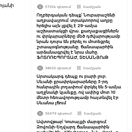
տյանի
57334 դիտում
Շամշյան
Ողբերգական դեպք՝ Նուբարաշենի
աղբավայրում. տրակտորով աղբը
հրելիս այն լցվել է 29-ամյա
աշխատակցի վրա. քաղաքացիներն
ու փրկարարները մեծ դժվարությամբ
նրան դուրս են բերել ու մոտեցրել
շտապօգնությանը. ճանապարհին
արձանագրվել է նրա մահը.
ՖՈՏՈՌԵՊՈՐՏԱԺ, ՏԵՍԱՆՅՈւԹ
38632 դիտում
Շամշյան
Արտակարգ դեպք ու բարի լուր.
Սևանի ջրափրկարարները 3-րդ
հանրային լողափում փրկել են 5-ամյա
աղջնակի կյանքը, ով ափից մոտ 10
մետր հեռավորությամբ հայտնվել էր
Սևանա լճում
36979 դիտում
Շամշյան
Ավտովթար՝ Կոտայքի մարզում.
Զովունի-Եղվարդ ճանապարհին