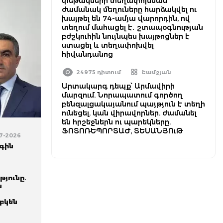
փեթակների տեղափոխման
ժամանակ մեղուները հարձակվել ու
խայթել են 74-ամյա վարորդին, ով
տեղում մահացել է․ շտապօգնության
բժշկուհին նույնպես խայթոցներ է
ստացել և տեղափոխվել
հիվանդանոց
24975 դիտում
Շամշյան
Արտակարգ դեպք՝ Արմավիրի
մարզում. Նորապատում գործող
բենզալցակայանում պայթյուն է տեղի
ունեցել. կան վիրավորներ. ժամանել
են հրշեջներն ու պարեկները.
ՖՈՏՈՌԵՊՈՐՏԱԺ, ՏԵՍԱՆՅՈւԹ
07-2026
գին
յունը․
ն
բկեն