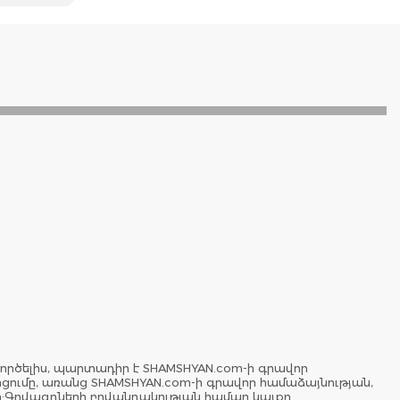
ործելիս, պարտադիր է SHAMSHYAN.com-ի գրավոր
երցումը, առանց SHAMSHYAN.com-ի գրավոր համաձայնության,
ը:Գովազդների բովանդակության համար կայքը