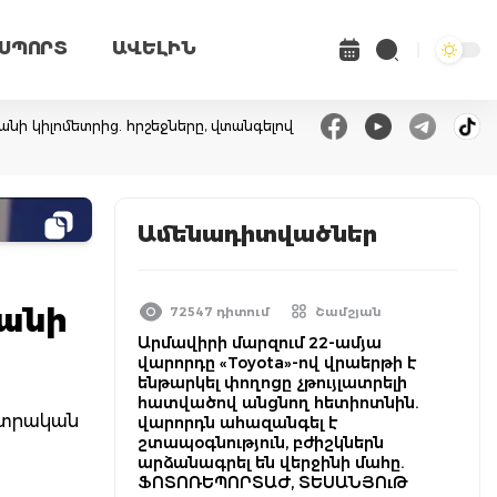
ՍՊՈՐՏ
ԱՎԵԼԻՆ
անի կիլոմետրից. հրշեջները, վտանգելով
Ամենադիտվածներ
յանի
72547 դիտում
Շամշյան
Արմավիրի մարզում 22-ամյա
վարորդը «Toyota»-ով վրաերթի է
ենթարկել փողոցը չթույլատրելի
հատվածով անցնող հետիոտնին.
նտրական
վարորդն ահազանգել է
շտապօգնություն, բժիշկներն
արձանագրել են վերջինի մահը.
ՖՈՏՈՌԵՊՈՐՏԱԺ, ՏԵՍԱՆՅՈւԹ