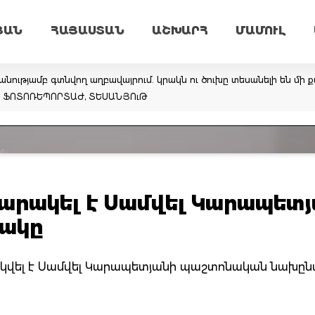
ՅԱՆ
ՀԱՅԱՍՏԱՆ
ԱՇԽԱՐՀ
ՄԱՄՈՒԼ
նությամբ գտնվող աղբավայրում. կրակն ու ծուխը տեսանելի են մի ք
եմ. ՖՈՏՈՌԵՊՈՐՏԱԺ, ՏԵՍԱՆՅՈւԹ
արակել է Սամվել Կարապետ
ակը
արակվել է Սամվել Կարապետյանի պաշտոնական նախը