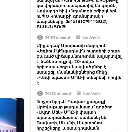
բախվել են «Alfa Romeo»-ն և «Opel»-ը.
կա վիրավոր․ օպերատիվ են գործել
Եղվարդի հիվանդանոցի բժիշկներն
ու ՊԾ Կոտայքի գումարտակի
պարեկները. ՖՈՏՈՌԵՊՈՐՏԱԺ,
ՏԵՍԱՆՅՈւԹ
36193 դիտում
Շամշյան
Միջադեպ՝ Արարատի մարզում․
Վեդիում կենցաղային հարցերի շուրջ
ծագած վիճաբանությունն ավարտվել
է ծեծկռտուքով․ 20-ամյա
երիտասարդը վնասվածքներ է
ստացել․ մասնակիցներից մեկը
«Վեդի պլաստ» ՍՊԸ-ի տնօրենի որդին
է
30582 դիտում
Շամշյան
Խոշոր հրդեհ՝ Գավառ քաղաքի
Արծվաքար թաղամասում գործող
«Ավդո Մեկ» ՍՊԸ-ի փայտի
արտադրամասում. ժամանել են
Գավառի, Սևանի, Մարտունու
հրշեջները. արտադրամասն