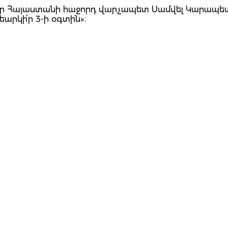
րածի՛ր Հայաստանի հաջորդ վարչապետ Սամվել Կարապե
րկի՛ր 3-ի օգտին»։