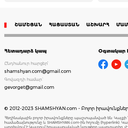
ՇԱՄՇՅԱՆ
ՀԱՅԱՍՏԱՆ
ԱՇԽԱՐՀ
ՄԱՄ
Հետադարձ կապ
Օգտակար հ
Ընդհանուր հարցեր՝
shamshyan.com@gmail.com
Գովազդի համար`
gevorget@gmail.com
© 2012-2023 SHAMSHYAN.com - Բոլոր իրավունքն
Հեղինակային բոլոր իրավունքները պաշտպանված են: Կայքի 
համաձայնությունը և SHAMSHYAN.com-ին հղումը (hyperlink)
արգելվում է:Կայքում հրապարակված նյութերը պարտադիր չ