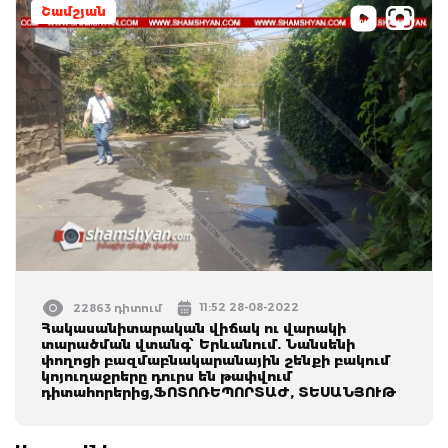
Շամշյան
11:52 28-08-2022
22863 դիտում
Հակասանիտարական վիճակ ու վարակի
տարածման վտանգ՝ Երևանում. Նանսենի
փողոցի բազմաբնակարանային շենքի բակում
կոյուղաջրերը դուրս են թափվում
դիտահորերից,ՖՈՏՈՌԵՊՈՐՏԱԺ, ՏԵՍԱՆՅՈՒԹ