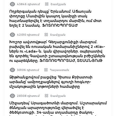
43846 դիտում
Շամշյան
Ողբերգական դեպք՝ Երևանում. Աճառյան
փողոցը Մասիվին կապող կամրջի տակ
հայտնաբերվել է տղամարդու մարմին, ում մոտ
եղել է 2 նամակ․ ՖՈՏՈՌԵՊՈՐՏԱԺ
42010 դիտում
Շամշյան
Խոշոր ավտովթար՝ Գեղարքունիքի մարզում․
բախվել են ռուսական համարանիշներով 2 «Kia»-
ներն ու «Lada»-ն․ կան վիրավորներ. օպերատիվ
են գործել Գավառի շտապօգնության բժիշկներն
ու պարեկները. ՖՈՏՈՌԵՊՈՐՏԱԺ, ՏԵՍԱՆՅՈւԹ
30106 դիտում
Հայաստան
Ձիթհանքովում բացվեց Հիսուս Քրիստոսի
արձանը՝ ամբողջացնելով գյուղի հոգևոր-
մշակութային կոթողների համալիրը
28308 դիտում
Շամշյան
Միջադեպ՝ Արագածոտնի մարզում․ Աշտարակում
ծննդյան արարողությունը վերածվել է
ծեծկռտուքի․ 34-ամյա տղամարդը ծակող-