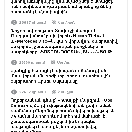
կտրող առարկայից վնասվածքներ է ստացել,
իսկ ոստիկանության բաժնում նրանցից մեկը
հարվածել է մյուսի գլխին
26697 դիտում
Շամշյան
Խոշոր ավտովթար՝ Տավուշի մարզում․
Ծաղկավանում բախվել են «Nissan Tiida»-ն
և «Mercedes Vito»-ն․ կա 4 վիրավոր․ օպերատիվ
են գործել շտապօգնության բժիշկներն ու
պարեկները․ ՖՈՏՈՌԵՊՈՐՏԱԺ, ՏԵՍԱՆՅՈւԹ
23530 դիտում
Մամուլ
Կյանքից հեռացել է սիրված ու ճանաչված
մտավորական, ռեժիսոր, հեռուստատեսային
օպերատոր Արսեն Ասլանյանը
22462 դիտում
Շամշյան
Ողբերգական դեպք՝ Կոտայքի մարզում․ «Opel
Zafira»-ով մեղվի փեթակների տեղափոխման
ժամանակ մեղուները հարձակվել ու խայթել են
74-ամյա վարորդին, ով տեղում մահացել է․
շտապօգնության բժշկուհին նույնպես
խայթոցներ է ստացել և տեղափոխվել
հիվանդանոց