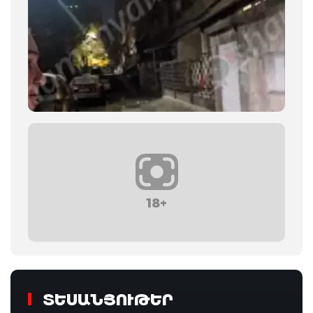
18+
ՏԵՍԱՆՅՈՒԹԵՐ