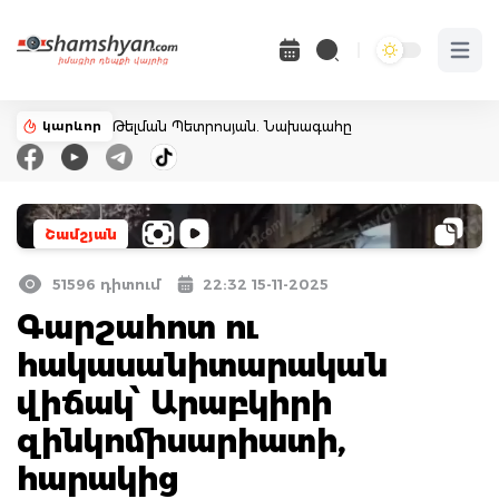
Open 
կարևոր
Թելման Պետրոսյան. Նախագահը
Շամշյան
51596 դիտում
22:32 15-11-2025
Գարշահոտ ու
հակասանիտարական
վիճակ՝ Արաբկիրի
զինկոմիսարիատի,
հարակից