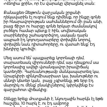
«Վեոլիա ջրին», որ էս վարակը վերացնել տան։
Քանաքեռ-Զեյթուն վարչական շրջանի
ղեկավարին էլ ուզում ենք դիմենք, որ ինքը գոնե
իր հնարավորության սահմաններում մի բան անի,
բայց ճիշտ ու հարցը գոնե երկար ժամանակով
լուծելու համար պետք է հին, սովետական
տարիներից շահագործվող, սակայն դարն
ապրած էդ կոյուղատարերը փոխվեն նորով,
փոխվեն նաև դիտահորերը, ու վստահ ենք՝ էդ
խնդիրը կլուծվի։
Մեզ ասում են՝ պայքարեք կորոնայի դեմ,
տարատեսակ վիրուսների դեմ, այս դեպքում սա
կորոնայից ավելի վտանգավոր իրավիճակ
կստեղծի։ Հարևանությամբ մանկապարտեզ կա,
Արաբկիրի զինկոմիսարիատ կա, խանութներ ու
սննդի կետեր կան, բայց չգիտենք, թե երբ էդ
մարդիկ ու մենք՝ բնակիչներով, կփրկվենք էս
գարշահոտ վիճակից։
Շենքը երեք մուտքանի է, նկուղային հարկն էլ եթե
հաշվես, 10 հարկ է, ու էդ ամբողջ