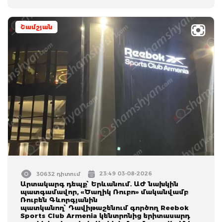
Շամշյան
23:49 03-08-2026
30632 դիտում
Արտակարգ դեպք՝ Երևանում. ԱԺ նախկին
պատգամավոր, «Ծաղիկ Ռուբո» մականվամբ
Ռուբեն Գևորգյանին
պատկանող՝ Դավիթաշենում գործող Reebok
Sports Club Armenia կենտրոնից երիտասարդ