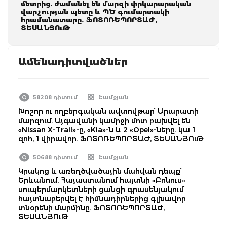
մետրից. ժամանել են մարզի փրկարարական
վարչության պետը և ՊԾ գումարտակի
հրամանատարը. ՖՈՏՈՌԵՊՈՐՏԱԺ,
ՏԵՍԱՆՅՈւԹ
Ամենադիտվածներ
58208 դիտում
Շամշյան
Խոշոր ու ողբերգական ավտովթար՝ Արարատի
մարզում. Այգավանի կամրջի մոտ բախվել են
«Nissan X-Trail»-ը, «Kia»-ն և 2 «Opel»-ները. կա 1
զոհ, 1 վիրավոր. ՖՈՏՈՌԵՊՈՐՏԱԺ, ՏԵՍԱՆՅՈւԹ
50688 դիտում
Շամշյան
Կրակոց և առեղծվածային մահվան դեպք՝
Երևանում. Հայաստանում հայտնի «Բոնուս»
սուպերմարկետների ցանցի գրասենյակում
հայտնաբերվել է հիմնադիրներից գլխավոր
տնօրենի մարմինը. ՖՈՏՈՌԵՊՈՐՏԱԺ,
ՏԵՍԱՆՅՈւԹ