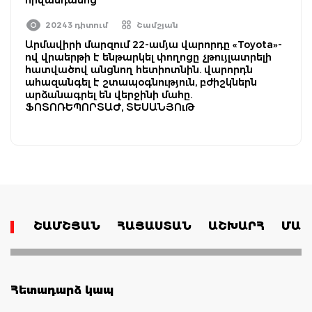
20243 դիտում
Շամշյան
Արմավիրի մարզում 22-ամյա վարորդը «Toyota»-
ով վրաերթի է ենթարկել փողոցը չթույլատրելի
հատվածով անցնող հետիոտնին. վարորդն
ահազանգել է շտապօգնություն, բժիշկներն
արձանագրել են վերջինի մահը.
ՖՈՏՈՌԵՊՈՐՏԱԺ, ՏԵՍԱՆՅՈւԹ
ՇԱՄՇՅԱՆ
ՀԱՅԱՍՏԱՆ
ԱՇԽԱՐՀ
ՄԱՄ
Հետադարձ կապ