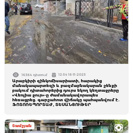
12:54 16-11-2025
16364 դիտում
Արաբկիրի զինկոմիսարիատի, հարակից
մանակապարտեզի և բազմաբնակարան շենքի
բակում դիտահորերից դուրս եկող կեղտաջրերը
«Վեոլիա ջուր»-ը ժամանակավորապես
հեռացրեց. գարշահոտ վիճակը պահպանվում է.
ՖՈՏՈՌԵՊՈՐՏԱԺ, ՏԵՍԱՆՅՈՒԹԵՐ
Շամշյան