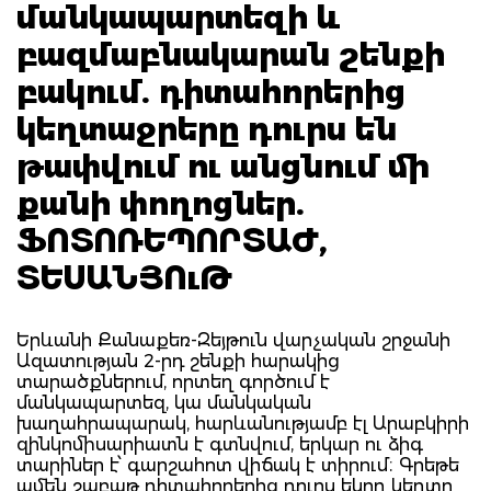
մանկապարտեզի և
բազմաբնակարան շենքի
բակում. դիտահորերից
կեղտաջրերը դուրս են
թափվում ու անցնում մի
քանի փողոցներ.
ՖՈՏՈՌԵՊՈՐՏԱԺ,
ՏԵՍԱՆՅՈւԹ
Երևանի Քանաքեռ-Զեյթուն վարչական շրջանի
Ազատության 2-րդ շենքի հարակից
տարածքներում, որտեղ գործում է
մանկապարտեզ, կա մանկական
խաղահրապարակ, հարևանությամբ էլ Արաբկիրի
զինկոմիսարիատն է գտնվում, երկար ու ձիգ
տարիներ է՝ գարշահոտ վիճակ է տիրում։ Գրեթե
ամեն շաբաթ դիտահորերից դուրս եկող կեղտը