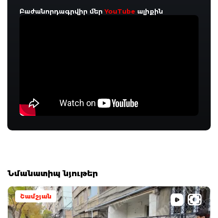
Բաժանորդագրվիր մեր
YouTube
ալիքին
Նմանատիպ նյութեր
Շամշյան