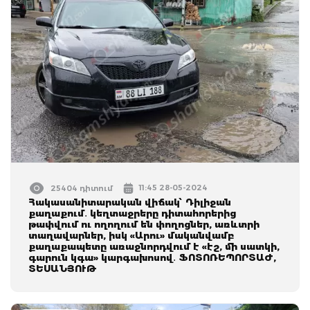
11:45 28-05-2024
25404 դիտում
Հակասանիտարական վիճակ՝ Դիլիջան
քաղաքում․ կեղտաջրերը դիտահորերից
թափվում ու ողողում են փողոցներ, առևտրի
տաղավարներ, իսկ «Արու» մականվամբ
քաղաքապետը առաջնորդվում է «էշ, մի սատկի,
գարուն կգա» կարգախոսով․ ՖՈՏՈՌԵՊՈՐՏԱԺ,
ՏԵՍԱՆՅՈՒԹ