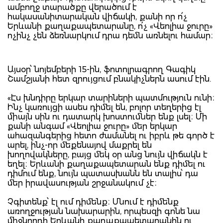
ամբողջ տարածքը վերածում է
հակասանիտարական վիճակի, քանի որ ո՛չ
Երևանի քաղաքապետարանը, ո՛չ «Վեոլիա ջուրը»
ոչինչ չեն ձեռնարկում դրա դեմն առնելու համար։
Այսօր՝ նոյեմբերի 15-ին, ֆոտոլրագրող Գագիկ
Շամշյանի հետ զրույցում բնակիչներն ասում էին.
«Էս խնդիրը երկար տարիների պատմություն ունի։
Ինչ կառույցի ասես դիմել են, բոլոր տեղերից էլ
միայն սին ու դատարկ խոստումներ ենք լսել։ Մի
քանի անգամ «Վեոլիա ջուրը» մեր երկար
ահազանգերից հետո ժամանել ու իբրև թե գործ է
արել, ինչ-որ մեքենայով մաքրել են
խողովակները, բայց մեկ օր անց նույն վիճակն է
եղել։ Երևանի քաղաքապետարան ենք դիմել ու
դիմում ենք, նույն պատասխանն են տալիս՝ դա
մեր իրավասության շրջանակում չէ։
Չգիտենք՝ էլ ում դիմենք։ Մնում է դիմենք
առողջության նախարարին, որպեսզի գոնե նա
միջնորդի Երևանի քաղաքապետարանին ու