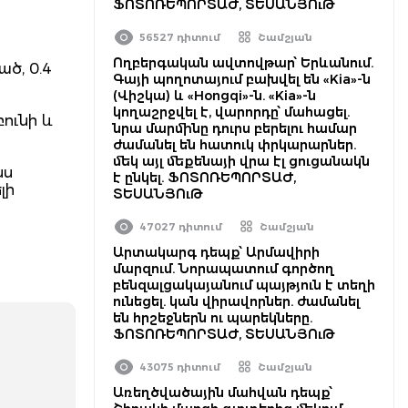
ՖՈՏՈՌԵՊՈՐՏԱԺ, ՏԵՍԱՆՅՈւԹ
56527 դիտում
Շամշյան
Ողբերգական ավտովթար՝ Երևանում.
ծ, 0.4
Գայի պողոտայում բախվել են «Kia»-ն
(Վիշկա) և «Hongqi»-ն. «Kia»-ն
կողաշրջվել է, վարորդը՝ մահացել.
ունի և
նրա մարմինը դուրս բերելու համար
ժամանել են հատուկ փրկարարներ.
մեկ այլ մեքենայի վրա էլ ցուցանակն
նս
է ընկել. ՖՈՏՈՌԵՊՈՐՏԱԺ,
լի
ՏԵՍԱՆՅՈւԹ
47027 դիտում
Շամշյան
Արտակարգ դեպք՝ Արմավիրի
մարզում. Նորապատում գործող
բենզալցակայանում պայթյուն է տեղի
ունեցել. կան վիրավորներ. ժամանել
են հրշեջներն ու պարեկները.
ՖՈՏՈՌԵՊՈՐՏԱԺ, ՏԵՍԱՆՅՈւԹ
43075 դիտում
Շամշյան
Առեղծվածային մահվան դեպք՝