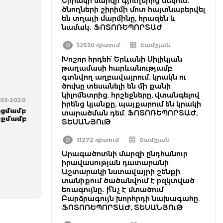
Շիրակի մարզի գյուղերից մեկում․
ծնողների շիրիմի մոտ հայտնաբերվել
են տղայի մարմինը, հրազեն և
նամակ․ ՖՈՏՈՌԵՊՈՐՏԱԺ
32530 դիտում
Շամշյան
Խոշոր հրդեհ՝ Երևանի Սիլիկյան
թաղամասի հարևանությամբ
գտնվող աղբավայրում. կրակն ու
ծուխը տեսանելի են մի քանի
կիլոմետրից. հրշեջները, վտանգելով
4-03-2020
իրենց կյանքը, պայքարում են կրակի
րցմամբ
տարածման դեմ. ՖՈՏՈՌԵՊՈՐՏԱԺ,
աքմամբ
ՏԵՍԱՆՅՈւԹ
31272 դիտում
Շամշյան
Արագածոտնի մարզի ընդհանուր
իրավասության դատարանի
Աշտարակի նստավայրի շենքի
տանիքում ծածանվում է բզկտված
եռագույնը․ ի՞նչ է մտածում
Բարձրագույն խորհրդի նախագահը.
ՖՈՏՈՌԵՊՈՐՏԱԺ, ՏԵՍԱՆՅՈւԹ