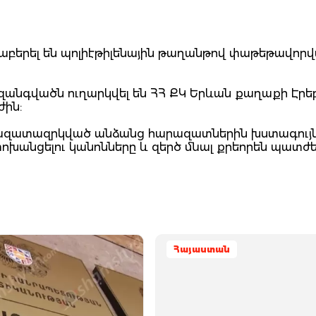
նաբերել են պոլիէթիլենային թաղանթով փաթեթավորվա
նգվածն ուղարկվել են ՀՀ ՔԿ Երևան քաղաքի Էրեբ
ժին:
է ազատազրկված անձանց հարազատներին խստագույ
անցելու կանոնները և զերծ մնալ քրեորեն պատժե
Հայաստան