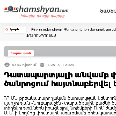
ՇԱՄՇ
կարևոր
Խոշոր ավտովթար՝ Գեղարքունիքի մարզում. բախվել ե
ՖՈՏՈՌԵՊՈՐՏԱԺ
Հայաստան
5383 դիտում
16:25 13-11-2025
Դատապարտյալի անվամբ փ
ծանրոցում հայտնաբերվել 
ՀՀ ԱՆ քրեակատարողական ծառայության կենտրո
վարչության «Նուբարաշեն» տարածքային բաժնի 
տեղեկություններն իրացնելով, նոյեմբերի 11-ին՝ ժ
Ա. Մ.-ի կողմից փոստային առաքմամբ քրեակատա