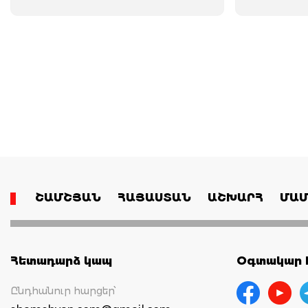
ՇԱՄՇՅԱՆ
ՀԱՅԱՍՏԱՆ
ԱՇԽԱՐՀ
ՄԱՄ
Հետադարձ կապ
Օգտակար հ
Ընդհանուր հարցեր՝