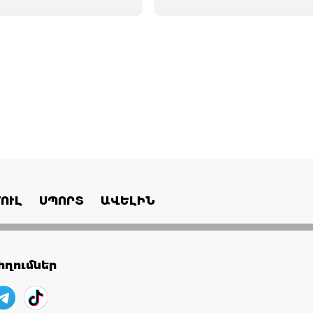
ՈՒԼ
ՍՊՈՐՏ
ԱՎԵԼԻՆ
ղումներ