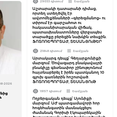
29033 դիտում
Շամշյան
Աշտարակի դատարանի դիմաց,
որտեղ ստեղծվել էր
ավտոմեքենաների «գերեզմանոց» ու
տիրում էր գարշահոտ ու
հակասանիտարական վիճակ,
պատասխանատուները վերջապես
տարածքը բերեցին նախկին տեսքին.
ՖՈՏՈՌԵՊՈՐՏԱԺ, ՏԵՍԱՆՅՈւԹԵՐ
21848 դիտում
Շամշյան
Արտակարգ դեպք՝ Գեղարքունիքի
մարզում. Ծովազարդ բնակավայրի
բնակիչը գետնափոր շինությունում
հայտնաբերել է իրեն պատկանող 10
գլուխ գառներին հոշոտված.
ՖՈՏՈՌԵՊՈՐՏԱԺ, ՏԵՍԱՆՅՈւԹ
-08-2026
19157 դիտում
Շամշյան
անից
4
Ողբերգական դեպք՝ Սյունիքի
մարզում. ԱԺ պատգամավորի հոր
հոգեհանգստին մասնակցելու
ժամանակ Գորիսի էկոպարեկային