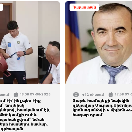
Հայաստան
18:08 07-08-2026
17:38 07
իտում
442 դիտում
ւմ էի՝ ինչպես էիք
Տաթև համայնքի նախկին
՝ նույնիսկ
ղեկավար Մուրադ Սիմոնյ
ներով, հասկանում էի,
կբռնագանձվի 4 միլիոն 45
մեծ կամքի ուժ և
հազար դրամ
 պահանջվում՝ նման
երի հասնելու համար.
դրեասյան