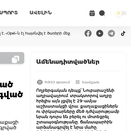
ՍՊՈՐՏ
ԱՎԵԼԻՆ
 «Opel»-ն էլ հայտնվել է ծառերի մեջ.
Ամենադիտվածներ
ված
110123 դիտում
Շամշյան
Ողբերգական դեպք՝ Նուբարաշենի
նգված
աղբավայրում. տրակտորով աղբը
հրելիս այն լցվել է 29-ամյա
աշխատակցի վրա. քաղաքացիներն
ու փրկարարները մեծ դժվարությամբ
նրան դուրս են բերել ու մոտեցրել
աղաքացի
շտապօգնությանը. ճանապարհին
արձանագրվել է նրա մահը.
ագրված