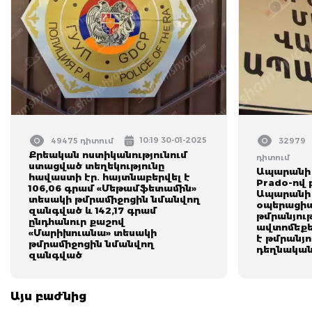
10:19 30-01-2025
49475 դիտում
32979
Քրեական ոստիկանությունում
դիտում
ստացված տեղեկությունը
Ապարանի 
հավաստի էր․ հայտնաբերվել է
Prado-ով 
106,06 գրամ «Մեթամֆետամին»
Ապարանի 
տեսակի թմրամիջոցին նմանվող
օպերացիան
զանգված և 142,17 գրամ
թմրանյութ
ընդհանուր քաշով
ավտոմեքե
«Մարիխուանա» տեսակի
է թմրանյ
թմրամիջոցին նմանվող
դեղնակա
զանգված
Այս բաժնից