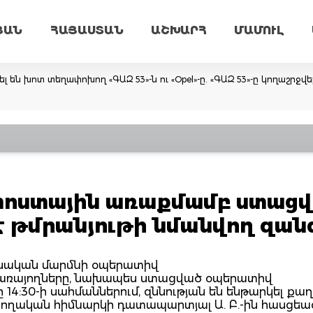
ՅԱՆ
ՀԱՅԱՍՏԱՆ
ԱՇԽԱՐՀ
ՄԱՄՈՒԼ
ն խոտ տեղափոխող «ԳԱԶ 53»-ն ու «Opel»-ը. «ԳԱԶ 53»-ը կողաշրջվել է,
ոստային առաքմամբ ստաց
է թմրանյութի նմանվող զա
նական մարմնի օպերատիվ
ծառայողները, նախապես ստացված օպերատիվ
ամը 14:30-ի սահմաններում, զննության են ենթարկել ք
րողական հիմնարկի դատապարտյալ Ա. Բ.-ին հասցե