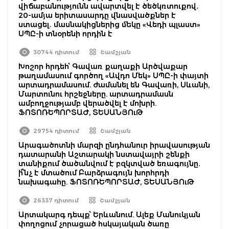
վիճաբանությունն ավարտվել է ծեծկռտուքով․
20-ամյա երիտասարդը վնասվածքներ է
ստացել․ մասնակիցներից մեկը «Վեդի պլաստ»
ՍՊԸ-ի տնօրենի որդին է
30744 դիտում
Շամշյան
Խոշոր հրդեհ՝ Գավառ քաղաքի Արծվաքար
թաղամասում գործող «Ավդո Մեկ» ՍՊԸ-ի փայտի
արտադրամասում. ժամանել են Գավառի, Սևանի,
Մարտունու հրշեջները. արտադրամասն
ամբողջությամբ վերածվել է մոխրի.
ՖՈՏՈՌԵՊՈՐՏԱԺ, ՏԵՍԱՆՅՈւԹ
29754 դիտում
Շամշյան
Արագածոտնի մարզի ընդհանուր իրավասության
դատարանի Աշտարակի նստավայրի շենքի
տանիքում ծածանվում է բզկտված եռագույնը․
ի՞նչ է մտածում Բարձրագույն խորհրդի
նախագահը. ՖՈՏՈՌԵՊՈՐՏԱԺ, ՏԵՍԱՆՅՈւԹ
26337 դիտում
Շամշյան
Արտակարգ դեպք՝ Երևանում. Ալեք Մանուկյան
փողոցում չորացած հսկայական ծառը