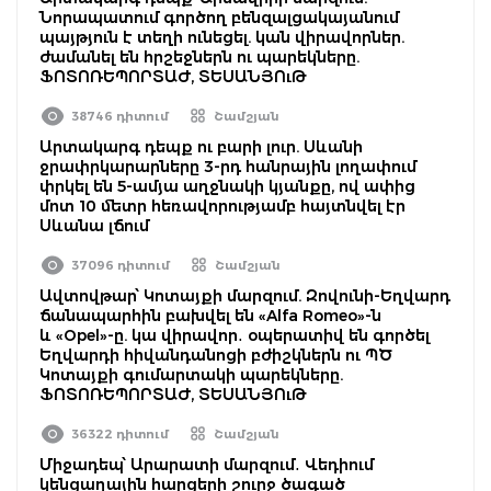
Նորապատում գործող բենզալցակայանում
պայթյուն է տեղի ունեցել. կան վիրավորներ.
ժամանել են հրշեջներն ու պարեկները.
ՖՈՏՈՌԵՊՈՐՏԱԺ, ՏԵՍԱՆՅՈւԹ
38746 դիտում
Շամշյան
Արտակարգ դեպք ու բարի լուր. Սևանի
ջրափրկարարները 3-րդ հանրային լողափում
փրկել են 5-ամյա աղջնակի կյանքը, ով ափից
մոտ 10 մետր հեռավորությամբ հայտնվել էր
Սևանա լճում
37096 դիտում
Շամշյան
Ավտովթար՝ Կոտայքի մարզում. Զովունի-Եղվարդ
ճանապարհին բախվել են «Alfa Romeo»-ն
և «Opel»-ը. կա վիրավոր․ օպերատիվ են գործել
Եղվարդի հիվանդանոցի բժիշկներն ու ՊԾ
Կոտայքի գումարտակի պարեկները.
ՖՈՏՈՌԵՊՈՐՏԱԺ, ՏԵՍԱՆՅՈւԹ
36322 դիտում
Շամշյան
Միջադեպ՝ Արարատի մարզում․ Վեդիում
կենցաղային հարցերի շուրջ ծագած