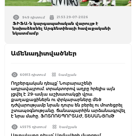
21:53 29-07-2026
949 դիտում
ՖԻՖԱ-ն կարգապահական վարույթ է
նախաձեռնել Արգենտինայի հավաքականի
նկատմամբ
Ամենադիտվածներ
60913 դիտում
Շամշյան
Ողբերգական դեպք՝ Նուբարաշենի
աղբավայրում. տրակտորով աղբը հրելիս այն
լցվել է 29-ամյա աշխատակցի վրա.
քաղաքացիներն ու փրկարարները մեծ
դժվարությամբ նրան դուրս են բերել ու մոտեցրել
շտապօգնությանը. ճանապարհին արձանագրվել
է նրա մահը. ՖՈՏՈՌԵՊՈՐՏԱԺ, ՏԵՍԱՆՅՈւԹ
45575 դիտում
Շամշյան
Արտակարգ դեպք՝ Արմավիրի մարզում.