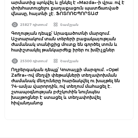
արմատից պոկվել և ընկել է «Mazda»-ի վրա. ով է
փոխհատուցելու քաղաքացուն պատճառված
վնասը, հայտնի չէ. ՖՈՏՈՌԵՊՈՐՏԱԺ
25827 դիտում
Շամշյան
Գողության դեպք՝ Արագածոտնի մարզում․
Աշտարակում տան տերերի բացակայության
ժամանակ տանիքից մուտք են գործել տուն և
հափշտակել թանկարժեք իրեր ու խմիչքներ
25300 դիտում
Շամշյան
Ողբերգական դեպք՝ Կոտայքի մարզում․ «Opel
Zafira»-ով մեղվի փեթակների տեղափոխման
ժամանակ մեղուները հարձակվել ու խայթել են
74-ամյա վարորդին, ով տեղում մահացել է․
շտապօգնության բժշկուհին նույնպես
խայթոցներ է ստացել և տեղափոխվել
հիվանդանոց