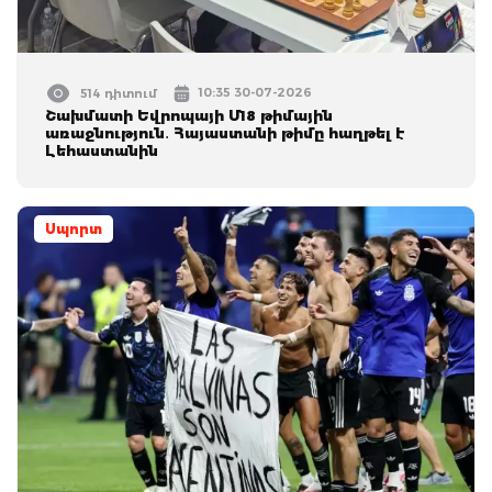
10:35 30-07-2026
514 դիտում
Շախմատի Եվրոպայի Մ18 թիմային
առաջնություն․ Հայաստանի թիմը հաղթել է
Լեհաստանին
Սպորտ