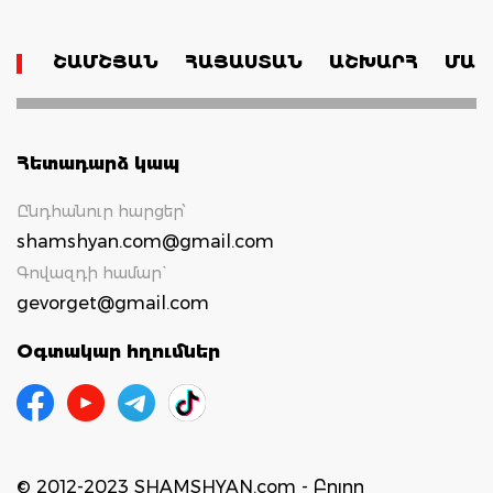
ՇԱՄՇՅԱՆ
ՀԱՅԱՍՏԱՆ
ԱՇԽԱՐՀ
ՄԱՄ
Հետադարձ կապ
Ընդհանուր հարցեր՝
shamshyan.com@gmail.com
Գովազդի համար`
gevorget@gmail.com
Օգտակար հղումներ
© 2012-2023 SHAMSHYAN.com - Բոլոր