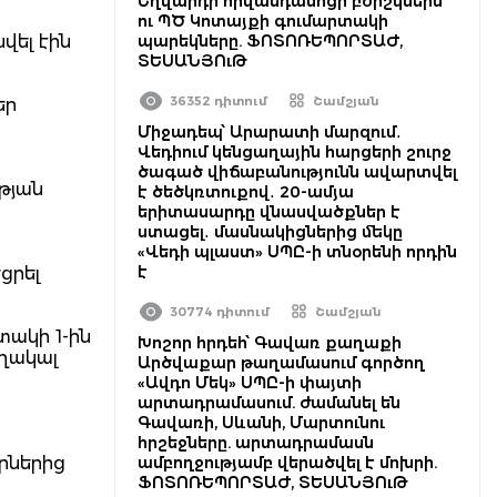
Եղվարդի հիվանդանոցի բժիշկներն
ու ՊԾ Կոտայքի գումարտակի
վել էին
պարեկները. ՖՈՏՈՌԵՊՈՐՏԱԺ,
ՏԵՍԱՆՅՈւԹ
36352 դիտում
Շամշյան
եր
Միջադեպ՝ Արարատի մարզում․
Վեդիում կենցաղային հարցերի շուրջ
ծագած վիճաբանությունն ավարտվել
թյան
է ծեծկռտուքով․ 20-ամյա
երիտասարդը վնասվածքներ է
ստացել․ մասնակիցներից մեկը
«Վեդի պլաստ» ՍՊԸ-ի տնօրենի որդին
է
ցրել
30774 դիտում
Շամշյան
տակի 1-ին
Խոշոր հրդեհ՝ Գավառ քաղաքի
ղակալ
Արծվաքար թաղամասում գործող
«Ավդո Մեկ» ՍՊԸ-ի փայտի
արտադրամասում. ժամանել են
Գավառի, Սևանի, Մարտունու
հրշեջները. արտադրամասն
որներից
ամբողջությամբ վերածվել է մոխրի.
ՖՈՏՈՌԵՊՈՐՏԱԺ, ՏԵՍԱՆՅՈւԹ