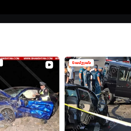
Շամշյան