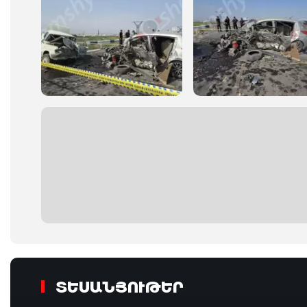
ՏԵՍԱՆՅՈՒԹԵՐ