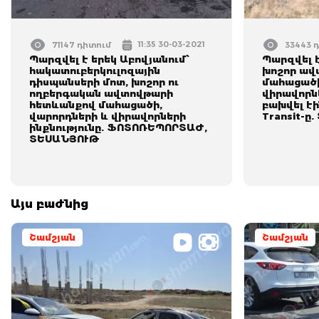
11:35 30-03-2021
71147 դիտում
33443 
Պարզվել է երեկ Աբովյանում՝
Պարզվել 
հակատուբերկուլոզային
խոշոր ավ
դիսպանսերի մոտ, խոշոր ու
մահացածի
ողբերգական ավտովթարի
վիրավորնե
հետևանքով մահացածի,
բախվել էին
վարորդների և վիրավորների
Transit-ը
ինքնությունը. ՖՈՏՈՌԵՊՈՐՏԱԺ,
ՏԵՍԱՆՅՈՒԹ
Այս բաժնից
Շամշյան
Շամշյան