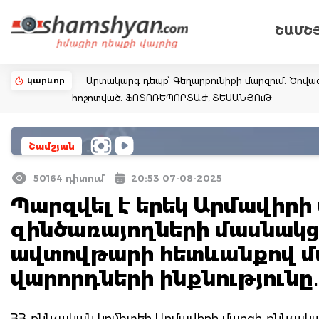
ՇԱՄՇ
կարևոր
Արտակարգ դեպք՝ Գեղարքունիքի մարզում. Ծովազ
հոշոտված. ՖՈՏՈՌԵՊՈՐՏԱԺ, ՏԵՍԱՆՅՈւԹ
Շամշյան
50164 դիտում
20:53 07-08-2025
Պարզվել է երեկ Արմավիրի
զինծառայողների մասնակց
ավտովթարի հետևանքով մ
վարորդների ինքնություն
ՀՀ քննչական կոմիտեի Արմավիրի մարզի քննչակ