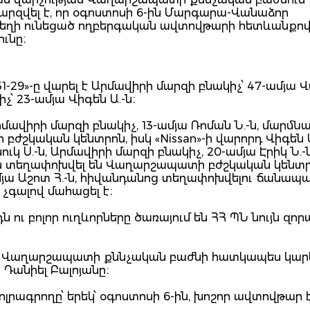
րզվել է, որ օգոստոսի 6-ին Մարգարա-Վանաձոր
եղի ունեցած ողբերգական ավտովթարի հետևանքո
ւնը։
31-29»-ը վարել է Արմավիրի մարզի բնակիչ՝ 47-ամյա 
իչ՝ 23-ամյա Վիգեն Ա.-ն։
րմավիրի մարզի բնակիչ, 13-ամյա Ռոման Ն.-ն, մարմն
կական կենտրոն, իսկ «Nissan»-ի վարորդ Վիգեն Ա
ւկ Ս.-ն, Արմավիրի մարզի բնակիչ, 20-ամյա Էրիկ Ն.-ն
նպես տեղափոխվել են Վաղարշապատի բժշկական կենտր
ամյա Աշոտ Հ.-ն, հիվանդանոց տեղափոխվելու ճանապ
չգալով մահացել է։
դն ու բոլոր ուղևորները ծառայում են ՀՀ ՊՆ նույն զո
են Վաղարշապատի քննչական բաժնի հատկապես կար
 Դանիել Բալոյանը։
լրագրողը՝ երեկ՝ օգոստոսի 6-ին, խոշոր ավտովթար 