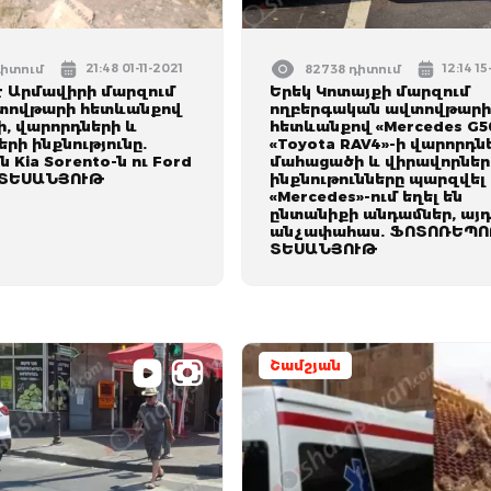
21:48 01-11-2021
12:14 1
դիտում
82738 դիտում
է Արմավիրի մարզում
Երեկ Կոտայքի մարզում
տովթարի հետևանքով
ողբերգական ավտովթար
, վարորդների և
հետևանքով «Mercedes G5
րի ինքնությունը.
«Toyota RAV4»-ի վարորդն
 Kia Sorento-ն ու Ford
մահացածի և վիրավորներ
. ՏԵՍԱՆՅՈՒԹ
ինքնութունները պարզվել 
«Mercedes»-ում եղել են
ընտանիքի անդամներ, այդ
անչափահաս. ՖՈՏՈՌԵՊՈ
ՏԵՍԱՆՅՈՒԹ
Շամշյան