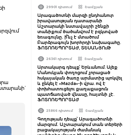
29901 դիտում
Շամշյան
եի
Արագածոտնի մարզի ընդհանուր
իրավասության դատարանի
Աշտարակի նստավայրի շենքի
արզվում
տանիքում ծածանվում է բզկտված
եռագույնը․ ի՞նչ է մտածում
Բարձրագույն խորհրդի նախագահը.
ՖՈՏՈՌԵՊՈՐՏԱԺ, ՏԵՍԱՆՅՈւԹ
26361 դիտում
Շամշյան
Արտակարգ դեպք՝ Երևանում. Ալեք
Մանուկյան փողոցում չորացած
հսկայական ծառը արմատից պոկվել
նրա
և ընկել է «Mazda»-ի վրա. ով է
ատարանի`
փոխհատուցելու քաղաքացուն
պատճառված վնասը, հայտնի չէ.
ՖՈՏՈՌԵՊՈՐՏԱԺ
25866 դիտում
Շամշյան
Գողության դեպք՝ Արագածոտնի
մարզում․ Աշտարակում տան տերերի
բացակայության ժամանակ