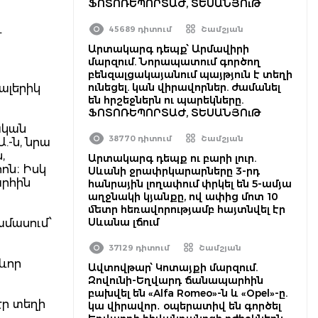
ՖՈՏՈՌԵՊՈՐՏԱԺ, ՏԵՍԱՆՅՈւԹ
վ
45689 դիտում
Շամշյան
Արտակարգ դեպք՝ Արմավիրի
մարզում. Նորապատում գործող
բենզալցակայանում պայթյուն է տեղի
ունեցել. կան վիրավորներ. ժամանել
Վալերիկ
են հրշեջներն ու պարեկները.
ՖՈՏՈՌԵՊՈՐՏԱԺ, ՏԵՍԱՆՅՈւԹ
ական
38770 դիտում
Շամշյան
.-ն, նրա
,
Արտակարգ դեպք ու բարի լուր.
ոն։ Իսկ
Սևանի ջրափրկարարները 3-րդ
արհին
հանրային լողափում փրկել են 5-ամյա
աղջնակի կյանքը, ով ափից մոտ 10
մետր հեռավորությամբ հայտնվել էր
Սևանա լճում
րամասում՝
37129 դիտում
Շամշյան
ևոր
Ավտովթար՝ Կոտայքի մարզում.
Զովունի-Եղվարդ ճանապարհին
բախվել են «Alfa Romeo»-ն և «Opel»-ը.
էր տեղի
կա վիրավոր․ օպերատիվ են գործել