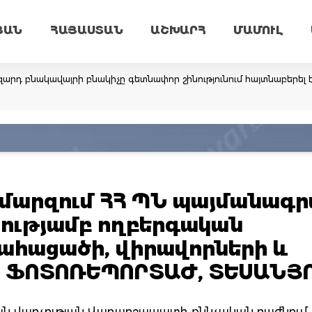
ՅԱՆ
ՀԱՅԱՍՏԱՆ
ԱՇԽԱՐՀ
ՄԱՄՈՒԼ
արդ բնակավայրի բնակիչը գետնափոր շինությունում հայտնաբերել 
 մարզում ՀՀ ՊՆ պայմանագր
ությամբ ողբերգական
ահացածի, վիրավորների և
ը․ ՖՈՏՈՌԵՊՈՐՏԱԺ, ՏԵՍԱՆՅ
ան վարչության Վաղարշապատի քննչական բաժնում