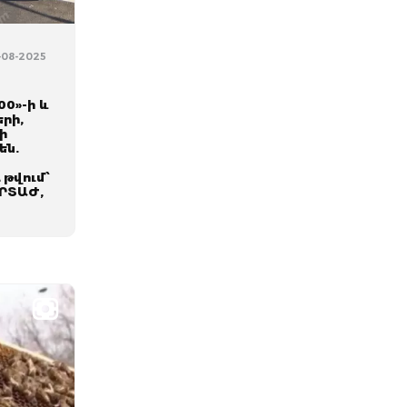
5-08-2025
ի
00»-ի և
երի,
ի
են.
 թվում՝
ՐՏԱԺ,