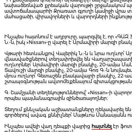
նախաձեռնված քրեական վարույթի շրջանակում պա
ավտոճանապարհի Ջրառատ գյուղի կամրջի վրա տ
մահացածի, վիրավորների և վարորդների ինքնությո
Ինչպես հայտնում է աղբյուրը, պարզվել է, որ «ԳԱԶ 
Ն.-ն, իսկ «Nissan»-ը վարել է Արմավիրի մարզի բնակ
Վթարի հետևանքով Վալերիկ Ն.-ն և նրա ուղևոր՝ Ա
վնասվածքներով տեղափոխվել են Վաղարշապատի բժշ
ուղևորներ՝ Արմավիրի մարզի բնակիչ, 20-ամյա Մանո
Տավուշի մարզի բնակիչ, 20-ամյա Գոռ Գ.-ն նույ
մյուս ուղևոր՝ Գետաշեն բնակավայրի բնակիչ, 22-
շտապօգնության ավտոմեքենայում գիտակցության 
Գ. Շամշյանի տեղեկություններով՝ «Nissan»-ի վարոր
որպես պայմանագրային զինծառայողներ։
Տեղում քննչական աշխատանքները ղեկավարել 
գործերով ավագ քննիչներ՝ Մաթևոս Մանասյանն ու
Ինչպես ավելի վաղ դեպքի վայրից
հայտնել
էր ֆոտո
ունեցել Արմավիրի մարզում: