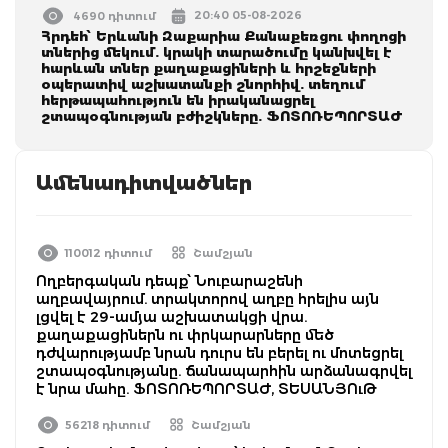
20:40 05-08-2026
4690 դիտում
Հրդեհ՝ Երևանի Զաքարիա Քանաքեռցու փողոցի
տներից մեկում. կրակի տարածումը կանխվել է
հարևան տներ քաղաքացիների և հրշեջների
օպերատիվ աշխատանքի շնորհիվ. տեղում
հերթապահություն են իրականացրել
շտապօգնության բժիշկները. ՖՈՏՈՌԵՊՈՐՏԱԺ
Ամենադիտվածներ
110012 դիտում
Շամշյան
Ողբերգական դեպք՝ Նուբարաշենի
աղբավայրում. տրակտորով աղբը հրելիս այն
լցվել է 29-ամյա աշխատակցի վրա.
քաղաքացիներն ու փրկարարները մեծ
դժվարությամբ նրան դուրս են բերել ու մոտեցրել
շտապօգնությանը. ճանապարհին արձանագրվել
է նրա մահը. ՖՈՏՈՌԵՊՈՐՏԱԺ, ՏԵՍԱՆՅՈւԹ
56218 դիտում
Շամշյան