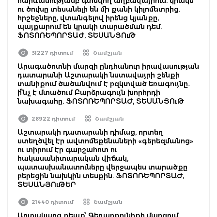
հարևանությամբ գտնվող աղբավայրում. կրակն
ու ծուխը տեսանելի են մի քանի կիլոմետրից.
հրշեջները, վտանգելով իրենց կյանքը,
պայքարում են կրակի տարածման դեմ.
ՖՈՏՈՌԵՊՈՐՏԱԺ, ՏԵՍԱՆՅՈւԹ
31227 դիտում
Շամշյան
Արագածոտնի մարզի ընդհանուր իրավասության
դատարանի Աշտարակի նստավայրի շենքի
տանիքում ծածանվում է բզկտված եռագույնը․
ի՞նչ է մտածում Բարձրագույն խորհրդի
նախագահը. ՖՈՏՈՌԵՊՈՐՏԱԺ, ՏԵՍԱՆՅՈւԹ
28922 դիտում
Շամշյան
Աշտարակի դատարանի դիմաց, որտեղ
ստեղծվել էր ավտոմեքենաների «գերեզմանոց»
ու տիրում էր գարշահոտ ու
հակասանիտարական վիճակ,
պատասխանատուները վերջապես տարածքը
բերեցին նախկին տեսքին. ՖՈՏՈՌԵՊՈՐՏԱԺ,
ՏԵՍԱՆՅՈւԹԵՐ
21440 դիտում
Շամշյան
Արտակարգ դեպք՝ Գեղարքունիքի մարզում.