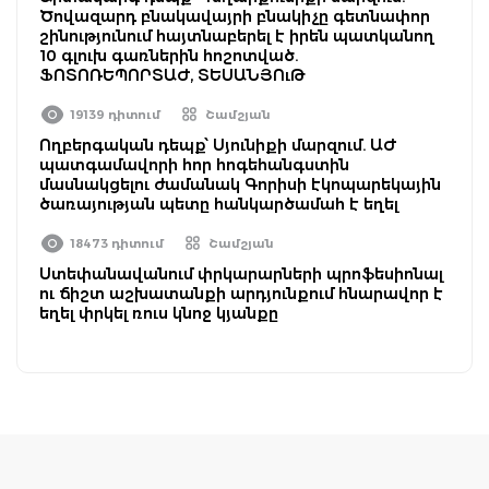
Ծովազարդ բնակավայրի բնակիչը գետնափոր
շինությունում հայտնաբերել է իրեն պատկանող
10 գլուխ գառներին հոշոտված.
ՖՈՏՈՌԵՊՈՐՏԱԺ, ՏԵՍԱՆՅՈւԹ
19139 դիտում
Շամշյան
Ողբերգական դեպք՝ Սյունիքի մարզում. ԱԺ
պատգամավորի հոր հոգեհանգստին
մասնակցելու ժամանակ Գորիսի էկոպարեկային
ծառայության պետը հանկարծամահ է եղել
18473 դիտում
Շամշյան
Ստեփանավանում փրկարարների պրոֆեսիոնալ
ու ճիշտ աշխատանքի արդյունքում հնարավոր է
եղել փրկել ռուս կնոջ կյանքը