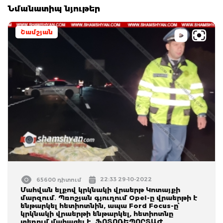
Նմանատիպ նյութեր
Շամշյան
22:33 29-10-2022
65600 դիտում
Մահվան ելքով կրկնակի վրաերթ Կոտայքի
մարզում․ Պռոշյան գյուղում Opel-ը վրաերթի է
ենթարկել հետիոտնին, ապա Ford Focus-ը՝
կրկնակի վրաերթի ենթարկել, հետիոտնը
տեղում մահացել է․ ՖՈՏՈՌԵՊՈՐՏԱԺ,