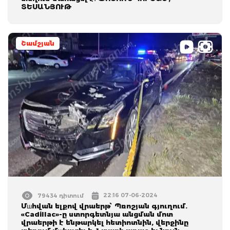
ՏԵՍԱՆՅՈՒԹ
Շամշյան
22:16 07-06-2024
79434 դիտում
Մшհվան ելքով վրաերթ՝ Պռոշյան գյուղում.
«Cadillac»-ը ստորգետնյա անցման մոտ
վրաերթի է ենթարկել հետիոտնին, վերջինը