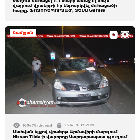
տեղում մшհացել է. 1 տարի առաջ էլ նույն
վայրում վրաերթի էր ենթարկվել մшհացածի
հայրը. ՖՈՏՈՌԵՊՈՐՏԱԺ, ՏԵՍԱՆՅՈՒԹ
Շամշյան
23:14 19-07-2019
100478 դիտում
Մահվան ելքով վրաերթ Արմավիրի մարզում.
Nissan Tiida–ի վարորդը Սարդարապատ գյուղում