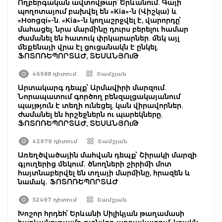
Ողբերգական ավտովթար՝ Երևանում. Գայի
պողոտայում բախվել են «Kia»-ն (Վիշկա) և
«Hongqi»-ն. «Kia»-ն կողաշրջվել է, վարորդը՝
մահացել. նրա մարմինը դուրս բերելու համար
ժամանել են հատուկ փրկարարներ. մեկ այլ
մեքենայի վրա էլ ցուցանակն է ընկել.
ՖՈՏՈՌԵՊՈՐՏԱԺ, ՏԵՍԱՆՅՈւԹ
46988 դիտում
Շամշյան
Արտակարգ դեպք՝ Արմավիրի մարզում.
Նորապատում գործող բենզալցակայանում
պայթյուն է տեղի ունեցել. կան վիրավորներ.
ժամանել են հրշեջներն ու պարեկները.
ՖՈՏՈՌԵՊՈՐՏԱԺ, ՏԵՍԱՆՅՈւԹ
42979 դիտում
Շամշյան
Առեղծվածային մահվան դեպք՝ Շիրակի մարզի
գյուղերից մեկում․ ծնողների շիրիմի մոտ
հայտնաբերվել են տղայի մարմինը, հրազեն և
նամակ․ ՖՈՏՈՌԵՊՈՐՏԱԺ
32497 դիտում
Շամշյան
Խոշոր հրդեհ՝ Երևանի Սիլիկյան թաղամասի