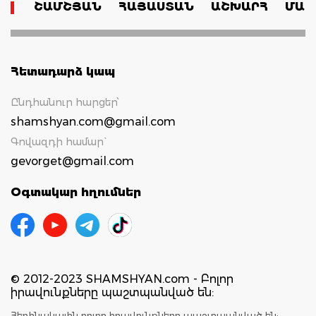
ՇԱՄՇՅԱՆ
ՀԱՅԱՍՏԱՆ
ԱՇԽԱՐՀ
ՄԱՄ
Հետադարձ կապ
Ընդհանուր հարցեր՝
shamshyan.com@gmail.com
Գովազդի համար`
gevorget@gmail.com
Օգտակար հղումներ
© 2012-2023 SHAMSHYAN.com - Բոլոր
իրավունքները պաշտպանված են:
Հեղինակային բոլոր իրավունքները պաշտպանված են: