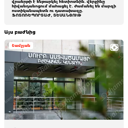
վրաերթի է ենթարկել հետիոտնին. վերջինը
հիվանդանոցում մահացել է. ժամանել են մարզի
ոստիկանապետն ու դատախազը.
ՖՈՏՈՌԵՊՈՐՏԱԺ, ՏԵՍԱՆՅՈՒԹ
Այս բաժնից
Շամշյան